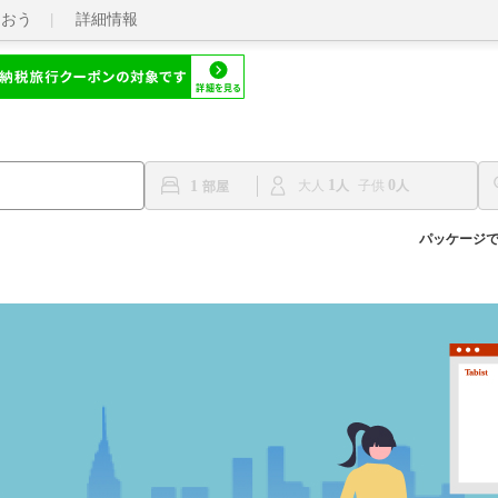
らおう
詳細情報
1
0
1
大人
子供
パッケージ