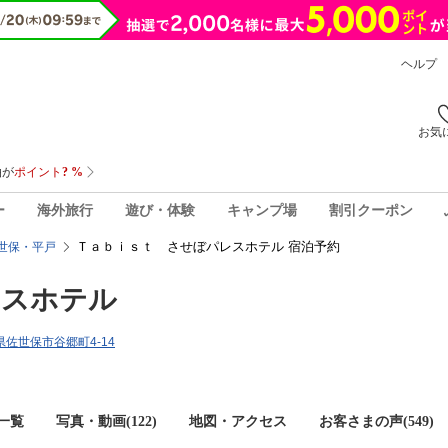
ヘルプ
お気
ー
海外旅行
遊び・体験
キャンプ場
割引クーポン
Ｔａｂｉｓｔ させぼパレスホテル 宿泊予約
世保・平戸
レスホテル
崎県佐世保市谷郷町4-14
一覧
写真・動画(122)
地図・アクセス
お客さまの声(
549
)