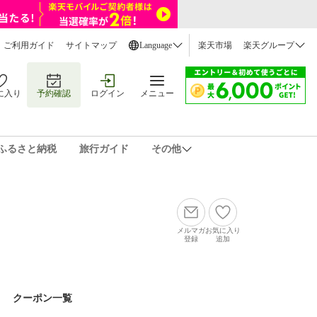
ご利用ガイド
サイトマップ
Language
楽天市場
楽天グループ
に入り
予約確認
ログイン
メニュー
ふるさと納税
旅行ガイド
その他
メルマガ
お気に入り
登録
追加
クーポン一覧