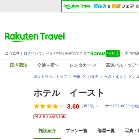
国内宿泊
交通＋宿
レンタカー
高速バス・ツア
ホ
楽天トラベルトップ
全国
北海道
日高・えりも
ホテル イースト
3.60
(
353
件)
〒057-0033北
施設紹介
プラン一覧
部屋一覧
写真・動