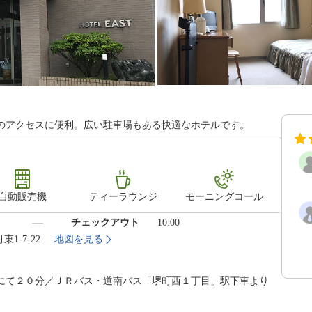
のアクセスに便利。広い駐車場もある快適なホテルです。
自動販売機
ティーラウンジ
モーニングコール
）
チェックアウト
10:00
東1-7-22
地図を見る
にて２０分／ＪＲバス・道南バス「堺町西１丁目」駅下車より