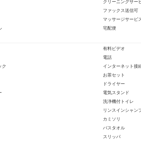
クリーニングサー
ファックス送信可
マッサージサービ
ル
宅配便
有料ビデオ
電話
ック
インターネット接続
お茶セット
ドライヤー
ー
電気スタンド
洗浄機付トイレ
リンスインシャン
カミソリ
バスタオル
スリッパ