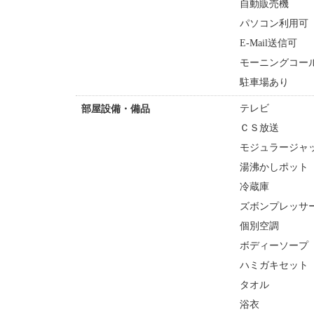
自動販売機
パソコン利用可
E-Mail送信可
モーニングコー
駐車場あり
テレビ
部屋設備・備品
ＣＳ放送
モジュラージャ
湯沸かしポット
冷蔵庫
ズボンプレッサ
個別空調
ボディーソープ
ハミガキセット
タオル
浴衣