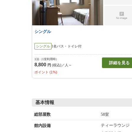
シングル
シングル
1名
バス・トイレ付
1泊（1室利用時）
詳細を見る
8,800
円
(税込)／人～
ポイント (1%)
基本情報
58室
総部屋数
ティーラウンジ
館内設備