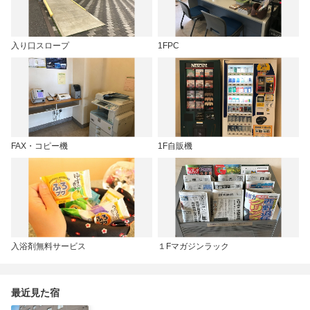
入り口スロープ
1FPC
FAX・コピー機
1F自販機
入浴剤無料サービス
１Fマガジンラック
最近見た宿