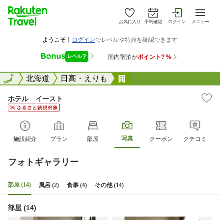
お気に入り
予約確認
ログイン
メニュー
全国
全国
北海道
日高・えりも
ホテル イースト
ホテル イースト
写真
施設紹介
プラン
部屋
クーポン
クチコミ
フォトギャラリー
部屋 (14)
風呂 (2)
食事 (4)
その他 (14)
部屋 (14)