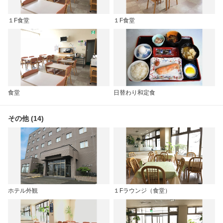
１F食堂
１F食堂
食堂
日替わり和定食
その他 (14)
ホテル外観
１Fラウンジ（食堂）