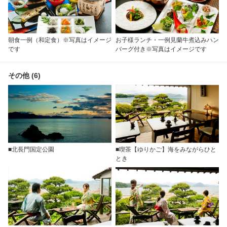
朝食一例（和定食）※写真はイメージ
お子様ランチ・一例見蘭牛煮込みハン
です
バーグ付き※写真はイメージです
その他 (6)
■北長門国定公園
■喫茶【ゆりかご】海をみながらひと
とき