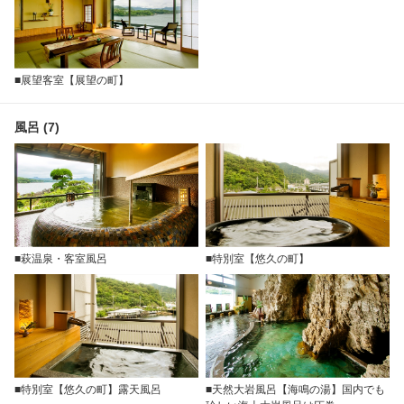
■展望客室【展望の町】
風呂 (7)
■萩温泉・客室風呂
■特別室【悠久の町】
■特別室【悠久の町】露天風呂
■天然大岩風呂【海鳴の湯】国内でも