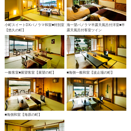
小町スイートDXパノラマ和室■特別室
海一望バノラマ半露天風呂付洋室■半
【悠久の町】
露天風呂付客室ツイン
一般客室■展望客室【展望の町】
■海側一般和室【波止場の町】
■海側和室【海原の町】