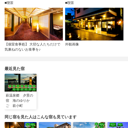
■喫茶
■喫茶
【個室食事処】 大切な人たちだけで
外観画像
気兼ねのないお食事を♪
最近見た宿
萩温泉郷 夕景の
宿 海のゆりか
ご 萩小町
同じ宿を見た人はこんな宿も見ています