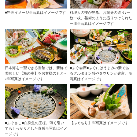
■料理イメージ※写真はイメージです
料理人の技が光る、お刺身の造り♪一
枚一枚、芸術のように盛りつけられた
一皿※写真はイメージです
日本海を一望できる当館では、新鮮で
■ふぐ会席■ふぐにはうまみの素であ
美味しい【海の幸】をお客様のもとへ
るグルタミン酸やタウリンが豊富。※
♪※写真はイメージです
写真はイメージです
■ふぐさし■白身魚の王様。薄く引い
【ふぐちり】※写真はイメージです
てもしっかりとした食感※写真はイメ
ージです