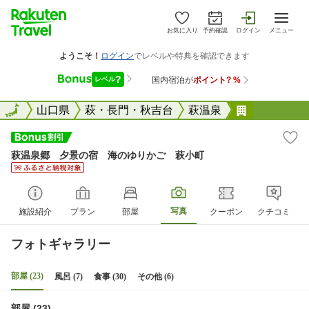
お気に入り
予約確認
ログイン
メニュー
全国
全国
山口県
萩・長門・秋吉台
萩温泉
萩温泉郷 
萩温泉郷 夕景の宿 海のゆりかご 萩小町
写真
施設紹介
プラン
部屋
クーポン
クチコミ
フォトギャラリー
部屋 (23)
風呂 (7)
食事 (30)
その他 (6)
部屋 (23)