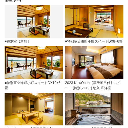
■特別室【港町】
■特別室☆港町小町スイートDX8+6畳
■特別室☆港町小町スイートDX10+6
2023 NewOpen【露天風呂付】スイ
畳
ート [特別フロア]-悠久-和洋室