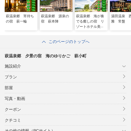
萩温泉郷 宵待ち
萩温泉郷 源泉の
萩温泉郷 海が奏
湯田温泉 
の宿 萩一輪
宿 萩本陣
でる癒しの宿 リ
雅 常盤
ゾートホテル美萩
このページのトップへ
萩温泉郷 夕景の宿 海のゆりかご 萩小町
施設紹介
プラン
部屋
写真・動画
クーポン
クチコミ
その他の情報（PCサイト）