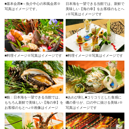
■基本会席■～魚介中心の和風会席※
日本海を一望できる当館では、新鮮で
写真はイメージです。
美味しい【海の幸】をお客様のもとへ
♪※写真はイメージです
■料理イメージ※写真はイメージです
■料理イメージ※写真はイメージです
■鮑：日本海を一望できる当館では、
■あわび刺し■コリコリとした食感に
もちろん新鮮で美味しい【海の幸】を
磯の香りが、口の中に抜ける美味♪※
お客様のもとへ♪※画像はイメージ
写真はイメージです