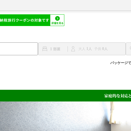
1
0
1
大人
子供
パッケージ