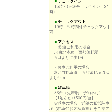
■
チェックイン：
15時～(最終チェックイン：24
時)
■
チェックアウト：
10時 ※時間外チェックアウト
可
■
アクセス：
・鉄道ご利用の場合
JR東北本線 西那須野駅
西口より徒歩1分
・お車ご利用の場合
東北自動車道 西那須野塩原IC
より6km
■
駐車場 ：
33台（先着順・予約不可）
【1泊あたり500円/台】
※満車の場合、近隣の私営駐車
場（駐車代お客様負担）をご案内