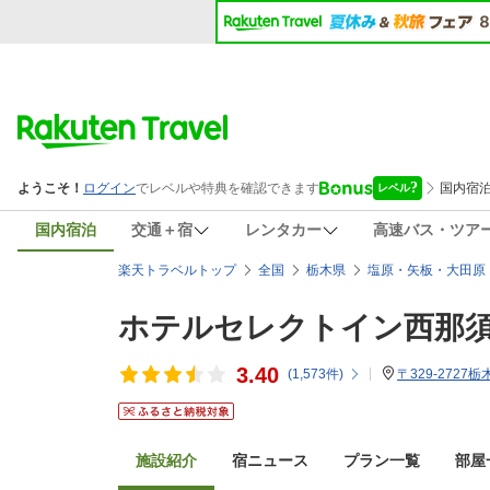
国内宿泊
交通＋宿
レンタカー
高速バス・ツア
楽天トラベルトップ
全国
栃木県
塩原・矢板・大田原
ホテルセレクトイン西那
3.40
(
1,573
件)
〒329-2727
施設紹介
宿ニュース
プラン一覧
部屋