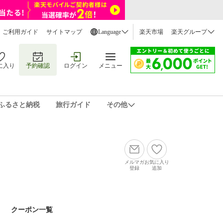
ご利用ガイド
サイトマップ
Language
楽天市場
楽天グループ
に入り
予約確認
ログイン
メニュー
ふるさと納税
旅行ガイド
その他
メルマガ
お気に入り
登録
追加
クーポン一覧