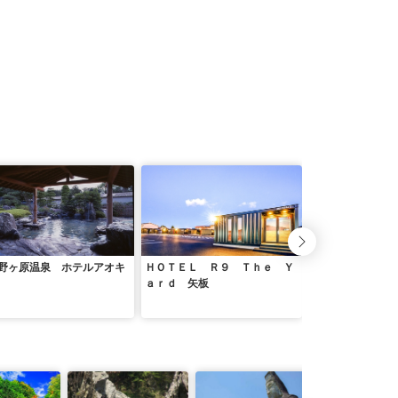
野ヶ原温泉 ホテルアオキ
ＨＯＴＥＬ Ｒ９ Ｔｈｅ Ｙ
那珂川温泉 ホテ
ａｒｄ 矢板