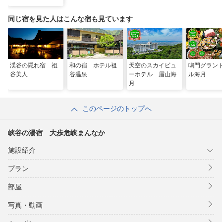
同じ宿を見た人はこんな宿も見ています
渓谷の隠れ宿 祖
和の宿 ホテル祖
天空のスカイビュ
鳴門グラン
谷美人
谷温泉
ーホテル 眉山海
ル海月
月
このページのトップへ
峡谷の湯宿 大歩危峡まんなか
施設紹介
プラン
部屋
写真・動画