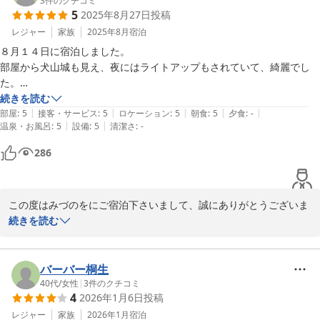
味しお出ししております。また季節を変えてお越しいただければ幸
3
件のクチコミ
5
2025年8月27日
投稿
いと存じます。暑かった夏も終わり、秋を感じるこの頃でございま
レジャー
家族
2025年8月
宿泊
８月１４日に宿泊しました。

2025-09-28
部屋から犬山城も見え、夜にはライトアップもされていて、綺麗でし
た。

朝ごはんはとても美味しかったのですが、量が多かったので少し残して
続きを読む
|
|
|
|
|
しまったのが残念でした。

部屋
:
5
接客・サービス
:
5
ロケーション
:
5
朝食
:
5
夕食
:
-
|
|
温泉・お風呂
:
5
設備
:
5
清潔さ
:
-
286
この度はみづのをにご宿泊下さいまして、誠にありがとうございま
す。またクチコミをお寄せ下さり、高い評価を頂戴いたしまして、
続きを読む
重ねて御礼申し上げます。ご滞在中はごゆっくりとお過ごしいただ
けたようで安心しました。旅館ならではの朝食はお口に合いました
でしょうか？特に大き目のお椀でお出しするアサリの味噌汁は多く
バーバー桐生
のお客様に喜んでいただいております。また機会がございましたら
40代
/
女性
|
3
件のクチコミ
4
2026年1月6日
投稿
ぜひ美味しい朝食をお召し上がりにお越しくださいませ。お待ち申
レジャー
家族
2026年1月
宿泊