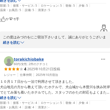
部屋に案内していただいたスタッフさんをはじめ皆さん感じの良い対応
続きを読む
2026-02-02
|
|
|
|
|
でした。

部屋
:
5
接客・サービス
:
5
ロケーション
:
5
朝食
:
5
夕食
:
5
|
|
温泉・お風呂
:
5
設備
:
5
清潔さ
:
5
女将さんも夕食時には一組一組とても丁寧に挨拶をされてあたたかい印
象を受けました。

1
1
千
お料理も豪華でどれも美味しくいただきました。

24時間入浴可能なので温泉好きの母はとても喜んでいました。

お部屋や露天風呂からも犬山城が見え大満足です。

この度はみづのをにご宿泊下さいまして、誠にありがとうございま
洗面所やトイレにペーパータオルが備え付けてあり清潔感があって良い
す。またクチコミをお寄せ下さり、高い評価をいただきまして、重
続きを読む
です。

ねて御礼申し上げます。スタッフの接遇についてお褒めのお言葉を
違う季節にもまた訪れてみたいです。

いただき嬉しい限りでございます。私のようなものにまで嬉しいお
ゆっくりと過ごすことができました。ありがとうございました。
言葉をかけてくださり、大変恐縮しております。まだまだ至りませ
torakichiobake
んが、一人でも多くのお客様に喜んでいただけるよ努めて参りま
60代
/
女性
|
2
件のクチコミ
4
2025年10月21日
投稿
す。また機会がございましたら、ぜひお母さまとご一緒にお越しく
ださいませ。この度はありがとうございました。

レジャー
仕事仲間
2025年10月
宿泊
１０月１７日から一泊で利用させて頂きました。

女将
犬山地元の方から教えて頂いたホテルで、犬山城から木曽川を挟み対岸
でとてみ落ち着いたホテルでした。スタッフのかたの対応もよくまた、
犬山温泉 旬樹庵 八勝閣みづのを
続きを読む
2025-12-07
|
|
|
|
|
部屋
:
5
接客・サービス
:
4
ロケーション
:
5
朝食
:
4
夕食
:
4
|
|
温泉・お風呂
:
4
設備
:
4
清潔さ
:
-