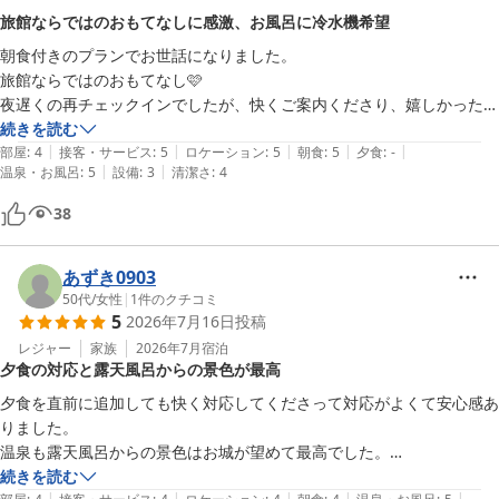
が、大型連休ピーク前につき１人貸切状態でゆ〜っくり浸かることがで
旅館ならではのおもてなしに感激、お風呂に冷水機希望
みづのを　支配人

きた。露天風呂は虫が湯に浸かりにくることがあるなどの注意書きもあ
朝食付きのプランでお世話になりました。

ったが、来訪者（虫）はなく快適に入れた。

旅館ならではのおもてなし🩷

犬山温泉 旬樹庵 八勝閣みづのを
夜遅くの再チェックインでしたが、快くご案内くださり、嬉しかったで
【改善してほしい点】

2026-06-02
す。

続きを読む
① 女湯の脱衣所

|
|
|
|
|
お風呂に冷水機があると良いです♪

部屋
:
4
接客・サービス
:
5
ロケーション
:
5
朝食
:
5
夕食
:
-
（１）足拭きマット：珪藻土入りの薄手のもの等にすれば、サッと拭け
|
|
温泉・お風呂
:
5
設備
:
3
清潔さ
:
4
ありがとうございました。
て衛生的だと思う。

38
（２）床：女湯は特に、髪の毛がかなり散乱する。クイックルワイパー
もしくは長めの藁ボウキ等の備え付けがあれば、気になる人は自分で出
あずき0903
来るので良いと思う→旅館の従業員さんも助かる。

50代
/
女性
|
1
件のクチコミ
私はかなり気になる質なので、備付けのティシュで拭いまくっていた。

5
2026年7月16日
投稿
レジャー
家族
2026年7月
宿泊
②自販機：ホットコーヒーが欲しい。

夕食の対応と露天風呂からの景色が最高
温泉前に設置されているからなのか、ホットが全くなかった。仕方なく
夕食を直前に追加しても快く対応してくださって対応がよくて安心感あ
アイスコーヒーを購入。

りました。

温泉も露天風呂からの景色はお城が望めて最高でした。

総合的には、

夕食と朝食は量が多くて食べられないので、少ないものが選べたらよか
続きを読む
本当に快適に過ごせました。

|
|
|
|
|