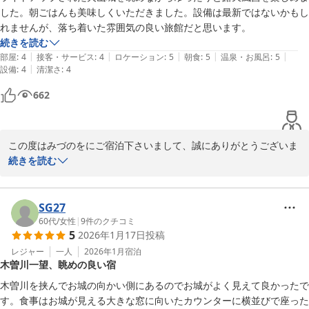
機会がございましたら、ぜひ当館へお立ち寄りくださいませ。

した。朝ごはんも美味しくいただきました。設備は最新ではないかもし
れませんが、落ち着いた雰囲気の良い旅館だと思います。
スタッフ一同、またのお越しを心よりお待ち申し上げております。

続きを読む
|
|
|
|
|
部屋
:
4
接客・サービス
:
4
ロケーション
:
5
朝食
:
5
温泉・お風呂
:
5
旬樹庵 八勝閣みづのを

|
設備
:
4
清潔さ
:
4
館主
662
犬山温泉 旬樹庵 八勝閣みづのを
2026-05-17
この度はみづのをにご宿泊下さいまして、誠にありがとうございま
す。またクチコミをお寄せ下さり重ねて御礼申し上げます。ご滞在
続きを読む
中はごっゆくりとお過ごしになることができて安心しました。お客
様のおっしゃる通り設備は最新ではありませんがしっかりとメンテ
ナンスをしておりますので安心してご利用下さいませ。桜の花もち
SG27
らほら咲き始めました。また季節を変えてお越し下されば幸いと存
60代
/
女性
|
9
件のクチコミ
5
2026年1月17日
投稿
じます、この度はありがとうございました。　　　女将
レジャー
一人
2026年1月
宿泊
犬山温泉 旬樹庵 八勝閣みづのを
木曽川一望、眺めの良い宿
2026-03-25
木曽川を挟んでお城の向かい側にあるのでお城がよく見えて良かったで
す。食事はお城が見える大きな窓に向いたカウンターに横並びで座った