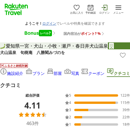
お気に入り
予約確認
ログイン
メニュー
愛知県
一宮・犬山・小牧・瀬戸・春日井
犬山温泉
犬山温泉 旬樹庵 八勝閣みづのを
ふるさと納税対象
施設紹介
プラン
部屋
写真
クーポン
クチコミ
クチコミ
総合評価
5
122
件
4.11
4
115
件
3
39
件
2
22
件
463
件
1
18
件