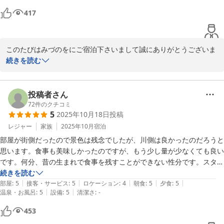
417
このたびはみづのをにご宿泊下さいまして誠にありがとうございま
す。なたクチコミをお寄せ下さり重ねて御礼申し上げます。お部屋
続きを読む
からのながめはいかがでしたでしょうか？四季折々の美しさをお楽
しみいただけますが、特に春は対岸の遊歩道の桜並木が大変美しく
犬山を訪れた多くのお客様の目を楽しませてくれます。夜はライト
投稿者さん
アップされた犬山城が荘厳な光を放っています。また機会がござい
72
件のクチコミ
5
2025年10月18日
投稿
ましたら季節を変えてお越しいただければ幸いと存じます」、晩秋
のこのごろくれぐれもご自愛くださいませ。　　女将
レジャー
家族
2025年10月
宿泊
部屋が街側だったので景色は残念でしたが、川側は良かったのだろうと
犬山温泉 旬樹庵 八勝閣みづのを
思います。食事も美味しかったのですが、もう少し量が少なくても良い
2025-11-12
です。何分、昔の生まれで食事を残すことができない性分です。スタッ
フの皆さんも親切で館内もきれいでした。近くに行くことがあったら、
続きを読む
|
|
|
|
|
また宿泊したいです。
部屋
:
5
接客・サービス
:
5
ロケーション
:
4
朝食
:
5
夕食
:
5
|
|
温泉・お風呂
:
5
設備
:
5
清潔さ
:
-
453