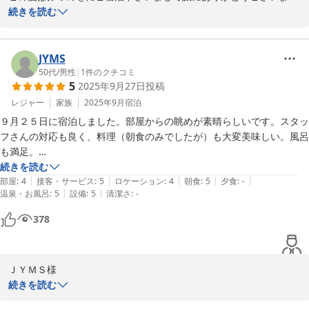
す。またクチコミをお寄せ下さり重ねて御礼申し上げます。ご滞在
続きを読む
中は朝食や窓からの眺めなどお楽しみいただき、大変うれしく思っ
ております。送迎のバスにつきましては、ご不自由をおかけし申し
訳ございまさんでした。バスは最寄り駅：犬山遊園⇔みづのをのみ
JYMS
運行が許されておりその他の場所は徒歩かタクシーでお願いしてお
50代
/
男性
|
1
件のクチコミ
5
2025年9月27日
投稿
ります。なにとぞご理解賜りますようお願いいたします。また機会
がございましたら、どうぞお越しくださいませ。お待ち申し上げて
レジャー
家族
2025年9月
宿泊
おります。　　　女将
９月２５日に宿泊しました。部屋からの眺めが素晴らしいです。スタッ
フさんの対応も良く、料理（朝食のみでしたが）も大変美味しい。風呂
2025-10-20
も満足。

平日とあってお客様は少なく、ゆっくり過ごすことが出来ました。ママ
続きを読む
|
|
|
|
|
の評価も◎。また宿泊したいと思わせる宿です。次回は夕食付きのプラ
部屋
:
4
接客・サービス
:
5
ロケーション
:
4
朝食
:
5
夕食
:
-
|
|
温泉・お風呂
:
5
設備
:
5
清潔さ
:
-
ンで宿泊したいと思いました。

気になった点は、近くを通る電車が時間帯によって本数が多いのかうる
378
さく感じることがあるかもしれません。また、クレジットカードが使用
不可で現金のみというのがちょっと残念。
ＪＹＭＳ様

この度はみづのをにご宿泊下さいまして、誠にありがとうございま
続きを読む
す。またクチコミをお寄せ下さり、高い評価をいただき重ねて御礼