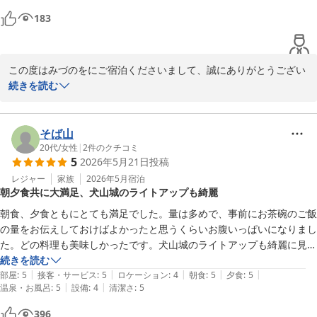
183
この度はみづのをにご宿泊くださいまして、誠にありがとうござい
ます

続きを読む
また、お客様の声にお寄せくださり、重ねてお礼申し上げます

ご旅行の締めくくりに残念な思いをさせてしまい大変申し訳ござい
ませんでした

そば山
お断りする際の説明不足と思われますので、お客様の貴重なご意見
20代
/
女性
|
2
件のクチコミ
5
2026年5月21日
投稿
を真摯に受け止め、全スタッフの接客教育を徹底し、改善に努めて
参ります

レジャー
家族
2026年5月
宿泊
朝夕食共に大満足、犬山城のライトアップも綺麗
みづのを　支配人
朝食、夕食ともにとても満足でした。量は多めで、事前にお茶碗のご飯
犬山温泉 旬樹庵 八勝閣みづのを
の量をお伝えしておけばよかったと思うくらいお腹いっぱいになりまし
2026-07-08
た。どの料理も美味しかったです。犬山城のライトアップも綺麗に見え
ました。大変満足できましたので、またいつか伺いたいと思います。こ
続きを読む
|
|
|
|
|
の度はありがとうございました。
部屋
:
5
接客・サービス
:
5
ロケーション
:
4
朝食
:
5
夕食
:
5
|
|
温泉・お風呂
:
5
設備
:
4
清潔さ
:
5
396