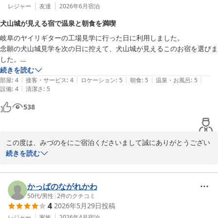
レジャー
友達
2026年6月
宿泊
犬山城が見える宿で温泉と朝食を満喫
岐阜のヤイリギターの工場見学に行った日に利用しました。

念願の犬山城見学を次の日に控えて、犬山城が見えるこのお宿を選びま
した。

施設は古いものの、掃除も行き届いており、温泉も朝食も素晴らしく、
続きを読む
|
|
|
|
|
贅沢な体験となりました。

部屋
:
4
接客・サービス
:
4
ロケーション
:
5
朝食
:
5
温泉・お風呂
:
5
|
設備
:
4
清潔さ
:
5
友人と2人で大満足な1日でした。

また、ぜひ泊まりに来たいです！
538
この度は、みづのをにご宿泊くださいまして誠にありがとうござい
ました

続きを読む
また、温かいお言葉をお寄せいただきありがとうございます

「施設は古くとも清掃が行き届いている」と頂いたお言葉が清掃ス
タッフに、とても励みとなります

かっぱのながれかわ
また、温泉と朝食もお気に召していただけたお様子が伺え、大変嬉
50代
/
男性
|
2
件のクチコミ
4
2026年5月29日
投稿
しく拝読いたしました

ご一緒されたご友人とのご旅行がとても満足していただけた思い出
レジャー
家族
2026年4月
宿泊