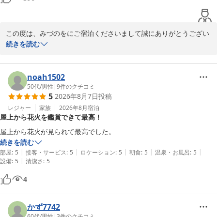
この度は、みづのをにご宿泊くださいまして誠にありがとうござい
ます

続きを読む
ご夕食、ご朝食共にご満足いただけたご様子に、大変嬉しく拝読い
たしました

「どの料理も美味しかった」とのお褒めのお言葉をいただき、スタ
noah1502
ッフ一同大変嬉しく、今後の励みとなります

50代
/
男性
|
9
件のクチコミ
5
2026年8月7日
投稿
そば山様のまたのお越しを心よりお待ち申し上げております

レジャー
家族
2026年8月
宿泊
屋上から花火を鑑賞できて最高！
屋上から花火が見られて最高でした。
犬山温泉 旬樹庵 八勝閣みづのを
続きを読む
2026-06-02
|
|
|
|
|
部屋
:
5
接客・サービス
:
5
ロケーション
:
5
朝食
:
5
温泉・お風呂
:
5
|
設備
:
5
清潔さ
:
5
4
かず7742
60代
/
男性
|
3
件のクチコミ