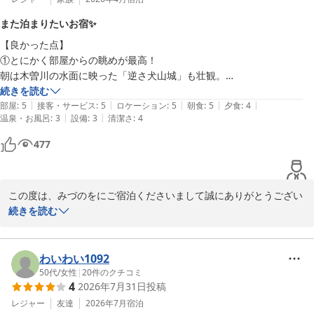
となり、当館スタッフにとっても一番の喜びでございます

また泊まりたいお宿✨
-hisa様のまたのお越しを心からお待ち申し上げております

【良かった点】

みづのを　支配人
①とにかく部屋からの眺めが最高！

犬山温泉 旬樹庵 八勝閣みづのを
朝は木曽川の水面に映った「逆さ犬山城」も壮観。

2026-06-10
続きを読む
|
|
|
|
|
②お部屋：すべて大変清潔で、気持ちよく過ごすことができた。温泉用
部屋
:
5
接客・サービス
:
5
ロケーション
:
5
朝食
:
5
夕食
:
4
|
|
温泉・お風呂
:
3
設備
:
3
清潔さ
:
4
のタオル等を入れる麻袋風バッグもあり、気が利いていて私はコレが結
構気に入った。

477
友人家族（3人）の部屋がとても広く、ベットと布団のある、これまた
お洒落で素敵なお部屋だった。

この度は、みづのをにご宿泊くださいまして誠にありがとうござい
③朝食：自分的にはこれでもか！の量（驚）で内容も完璧。全体的に
ました

続きを読む
少々味が濃いめだったかもしれないが、私には「大きなあさりたっぷり
また、心温まるご感想をお寄せいただきありがとうございます

味噌汁」は目が覚めた笑

朝の「逆さ犬山城」や温泉、初めて食された岐阜県産ブランド米
また、（県外不出？の）岐阜県産ブランド米「ハツシモ」を初めて食
《ハツシモ》等々、当館での滞在を存分にお楽しみいただけたご様
わいわい1092
し、その味感動モノ！塩味も手伝い同行者一同おかわりの嵐だった。本
子が伺え、スタッフ一同大変嬉しく拝読いたしました

50代
/
女性
|
20
件のクチコミ
当に美味！

4
2026年7月31日
投稿
更に、改善してほしい点での貴重なご意見は、今後の改善案の参考
とさせていただきたいと存じます

レジャー
友達
2026年7月
宿泊
④温泉：対岸から見られないようにするためか私にはやや薄暗く感じた