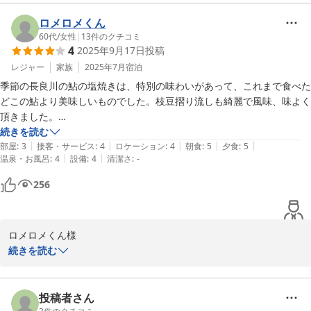
申し上げます。1日のスタートはおいしい朝食からでございます。
夕食と同様に力を入れております。お米は岐阜県産の「ハツシモ
ロメロメくん
米」をお出ししております。岐阜県以外ではほとんど流通しておら
60代
/
女性
|
13
件のクチコミ
4
2025年9月17日
投稿
ず、幻の米と言われている大粒でコシのある美味しいお米です。ま
た機会がございましたらぜひ夕食もお召し上がりにお越しいただけ
レジャー
家族
2025年7月
宿泊
れば思っております。この度はありがとうございました。　　　　
季節の長良川の鮎の塩焼きは、特別の味わいがあって、これまで食べた
女将
どこの鮎より美味しいものでした。枝豆摺り流しも綺麗で風味、味よく
頂きました。

2025-09-28
川べりのお宿は風情もあって、鵜飼乗り場にも近くよいお宿です。
続きを読む
|
|
|
|
|
部屋
:
3
接客・サービス
:
4
ロケーション
:
4
朝食
:
5
夕食
:
5
|
|
温泉・お風呂
:
4
設備
:
4
清潔さ
:
-
256
ロメロメくん様

この度はみづのをにご宿泊下さいまして誠にありがとうございま
続きを読む
す。またクチコミをお寄せ下さり重ねて御礼申し上げます。鮎の塩
焼きをおいしくお召し上がりいただきよかったです。「長良乙女」
という品種で大変美味しい鮎です。当館では季節に応じて食材を吟
投稿者さん