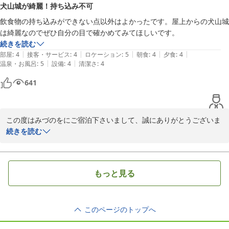
犬山城が綺麗！持ち込み不可
2025-08-28
飲食物の持ち込みができない点以外はよかったです。屋上からの犬山城
は綺麗なのでぜひ自分の目で確かめてみてほしいです。
続きを読む
|
|
|
|
|
部屋
:
4
接客・サービス
:
4
ロケーション
:
5
朝食
:
4
夕食
:
4
|
|
温泉・お風呂
:
5
設備
:
4
清潔さ
:
4
641
この度はみづのをにご宿泊下さいまして、誠にありがとうございま
す。またクチコミをお寄せ下さり重ねて御礼申し上げます。

続きを読む
犬山城は日が暮れるとライトアップされ、お部屋からも屋上からも
それはそれは美しい眺めでございます。また大浴場からも犬山城を
眺めることができます。建物が木曽川沿いに建っているため、四季
もっと見る
それぞれの木曽川の風景も趣がございます。また季節を変えてお越
しいただければ幸いでございます。またのお越しをお待ち申し上げ
ております。　　　女将
このページのトップへ
犬山温泉 旬樹庵 八勝閣みづのを