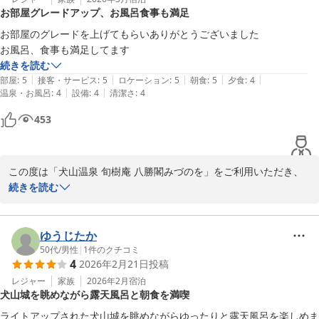
お部屋グレードアップ、お風呂食事も満足
す。小さなお宿ならではの、温かみのあるおもてなしを今後も大切
にしてまいります。

お部屋のグレードを上げてもらいありがとうございました

お風呂、食事も満足してます
一方で、露天風呂や窓を開けた際の川虫に関しまして、大自然に囲
続きを読む
まれた木曽川のほとりという立地ゆえではございますが、ご不便を
|
|
|
|
|
部屋
:
5
接客・サービス
:
5
ロケーション
:
5
朝食
:
5
夕食
:
4
おかけし心苦しく存じます。また、露天風呂の温度につきまして
|
|
温泉・お風呂
:
4
設備
:
4
清潔さ
:
4
も、せっかくの温泉をより快適にお楽しみいただけるよう、日々の
453
温度管理の参考とさせていただきます。

「また行ってみたい」という大変ありがたいお言葉を励みに、これ
からもお客様に心地よいひとときをお過ごしいただける宿を目指
この度は「犬山温泉 旬樹庵 八勝閣みづのを」をご利用いただき、
し、スタッフ一同精進してまいります。

誠にありがとうございました。また、ご宿泊後の貴重なご感想をお
続きを読む
寄せいただきましたこと、重ねて御礼申し上げます。

またのお越しを心よりお待ち申し上げております。

当日はお部屋のグレードアップにご満足いただけたとのこと、何よ
ゆうじたか
旬樹庵 八勝閣みづのを 館主
りでございます。また、お風呂やお食事につきましても「満足」と
50代
/
男性
|
1
件のクチコミ
4
2026年2月21日
投稿
のお言葉をいただき、大変嬉しく励みになります。

犬山温泉 旬樹庵 八勝閣みづのを
レジャー
家族
2026年2月
宿泊
2026-05-17
犬山城を眺めながら露天風呂と朝食を満喫
これからもお客様に心地よく、贅沢なひとときをお過ごしいただけ
るよう、サービスの向上に努めてまいります。また犬山へお越しの
ライトアップされた犬山城を眺めながらゆったりと露天風呂を楽しめま