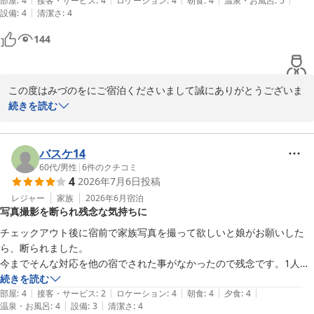
ったと思いました。
部屋
:
4
接客・サービス
:
4
ロケーション
:
4
朝食
:
4
温泉・お風呂
:
5
友人にも教えたいと思います（感謝）。

|
設備
:
4
清潔さ
:
4
以上
144
この度はみづのをにご宿泊くださいまして誠にありがとうございま
す

続きを読む
また、温かいお言葉をお寄せいただきスタッフ一同大変嬉しく、励
みとなります

今後も、おいでくださったお客様に、お寛ぎのひと時をご提供でき
バスケ14
るよう努めて参ります

60代
/
男性
|
6
件のクチコミ
4
2026年7月6日
投稿
みづのを　支配人
レジャー
家族
2026年6月
宿泊
犬山温泉 旬樹庵 八勝閣みづのを
写真撮影を断られ残念な気持ちに
2026-07-19
チェックアウト後に宿前で家族写真を撮って欲しいと娘がお願いした
ら、断られました。

今までそんな対応を他の宿でされた事がなかったので残念です。1人し
かカウンターにいないから？2.3分の事なのに。柔軟な対応をお願いし
続きを読む
|
|
|
|
|
たかったですね。
部屋
:
4
接客・サービス
:
2
ロケーション
:
4
朝食
:
4
夕食
:
4
|
|
温泉・お風呂
:
4
設備
:
3
清潔さ
:
4