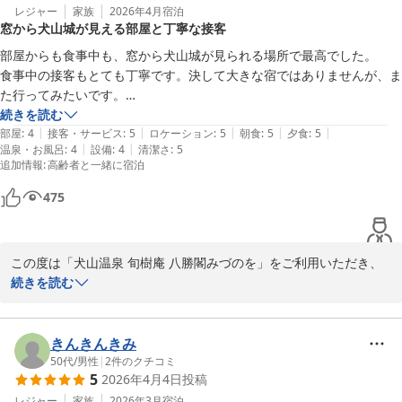
レジャー
家族
2026年4月
宿泊
窓から犬山城が見える部屋と丁寧な接客
部屋からも食事中も、窓から犬山城が見られる場所で最高でした。

犬山温泉 旬樹庵 八勝閣みづのを
食事中の接客もとても丁寧です。決して大きな宿ではありませんが、ま
2026-06-02
た行ってみたいです。

木曽川のほとりのため露天風呂や、部屋で窓を開けると川虫が入ってき
続きを読む
|
|
|
|
|
ますが、これは仕方ありません。

部屋
:
4
接客・サービス
:
5
ロケーション
:
5
朝食
:
5
夕食
:
5
|
|
温泉・お風呂
:
4
設備
:
4
清潔さ
:
5
露天の温度がやや熱かったのでもう少しぬるめのほうが良いかもしれま
追加情報
:
高齢者と一緒に宿泊
せん（私は熱めが好きなのですがそれでも熱く感じました）。料理は夕
食、朝食ともおいしくお腹いっぱいとなりました。ありがとうございま
475
この度は「犬山温泉 旬樹庵 八勝閣みづのを」をご利用いただき、
誠にありがとうございました。また、ご宿泊後の温かいご感想と貴
続きを読む
重なご指摘をお寄せいただきましたこと、重ねて御礼申し上げま
す。

きんきんきみ
お部屋や食事会場から犬山城の景色をご堪能いただけたとのこと、
50代
/
男性
|
2
件のクチコミ
5
2026年4月4日
投稿
大変嬉しく拝読いたしました。スタッフの接客対応につきましても
「とても丁寧」とお褒めのお言葉をいただき、大変励みになりま
レジャー
家族
2026年3月
宿泊