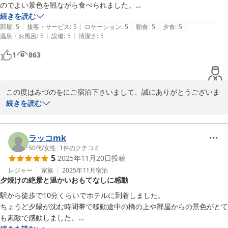
のでよい景色を観ながら食べられました。

朝・夕食はどちらも趣向を凝らしたおかずが少しずついくつもあり、美
続きを読む
|
|
|
|
|
味しかった。量も丁度良かったです。

部屋
:
5
接客・サービス
:
5
ロケーション
:
5
朝食
:
5
夕食
:
5
|
|
温泉・お風呂
:
5
設備
:
5
清潔さ
:
5
お風呂も広々として、とくに露天風呂は木曽川に面していてお城も眺め
1
863
ることができ、気持ち良く入れました。

接客も丁寧で気持ち良く、泊まって良かったです。
この度はみづのをにご宿泊下さいまして、誠にありがとうございま
す。またクチコミをお寄せ下さり高い評価をいただきまして、重ね
続きを読む
て御礼申し上げます。お食事につきましてはご満足いただいたよう
で大変うれしく思っております。お座りになったお席は窓が大きく
見晴らしがよくお食事もより一層美味しく感じられたのではと思い
ラッコmk
ます。スタッフの接遇につきまして、お褒めのお言葉をいただきあ
50代
/
女性
|
1
件のクチコミ
5
2025年11月20日
投稿
りがとうございます。本当に励みになります。まだまだ至りません
が、多くのお客様に喜んでいいただけるよう努めて参ります。犬山
レジャー
家族
2025年11月
宿泊
夕焼けの絶景と温かいおもてなしに感動
も日ごとに暖かくなり春が近づいております。また機会がございま
したら、ぜひお越しくださいませ。お待ち申し上げておりま
駅から徒歩で10分くらいでホテルに到着しました。

す。　　　女将
ちょうど夕陽が沈む時間帯で移動途中の橋の上や部屋からの景色がとて
も素敵で感動しました。

犬山温泉 旬樹庵 八勝閣みづのを