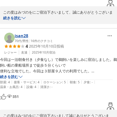
この度はみづのをにご宿泊下さいまして、誠にありがとうございま
す。またクチコミをお寄せ下さり、高い評価をいただき重ねて御礼
続きを読む
申し上げます。当日は街側の和洋室にお泊り頂いたのですね。ベッ
ドの部屋ですがごゆっくりとお休みいただけましたでしょうか？ス
タッフの対応についてお褒めのお言葉をいただきありがとうござい
isan28
ました。大変励みになります。また機会がございましたら、ぜひお
70代
/
男性
|
16
件のクチコミ
4
2025年10月10日
投稿
越しくださいませ。スタッフ一同心からお待ち申し上げておりま
す。　　　女将
レジャー
友達
2025年10月
宿泊
今回は一泊朝食付き（夕食なし）で鵜飼いを楽しみに宿泊しました。鵜
2025-10-20
飼い船の乗船場所まで徒歩５分くらいで

便利な立地でした。今回は３部屋９人での利用でした。

朝食は大変美味しく量質ともに良かったです。また部屋からの展望も犬
続きを読む
|
|
|
|
|
山城が見えて大満足です。ただ唯一残念に感じたのは車で５分くらいの
部屋
:
4
接客・サービス
:
4
ロケーション
:
5
朝食
:
5
夕食
:
-
|
|
温泉・お風呂
:
4
設備
:
4
清潔さ
:
-
犬山城や有楽苑他への送りをお願いしたところ、一口で断られ少しがっ
かりでした。その他はすべての設備、サービス、従業員の応対、食事他
351
十分満足いたしました。
この度はみづのをにご宿泊下さいまして誠にありがとうございま