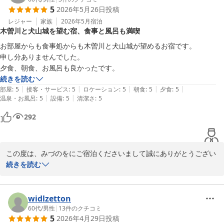
5
2026年5月26日
投稿
レジャー
家族
2026年5月
宿泊
木曽川と犬山城を望む宿、食事と風呂も満喫
お部屋からも食事処からも木曽川と犬山城が望めるお宿です。

申し分ありませんでした。

夕食、朝食、お風呂も良かったです。
続きを読む
|
|
|
|
|
部屋
:
5
接客・サービス
:
5
ロケーション
:
5
朝食
:
5
夕食
:
5
|
|
温泉・お風呂
:
5
設備
:
5
清潔さ
:
5
292
この度は、みづのをにご宿泊くださいまして誠にありがとうござい
ました

続きを読む
また、温かいご感想をお寄せいただきありがとうございます

お部屋やお食事処からの景色、そしてお食事やお風呂までご満足い
ただけたとのこと、大変光栄に存じます

widlzetton
お客様からいただいたお言葉を励みに、これからも皆様に喜んでい
60代
/
男性
|
13
件のクチコミ
5
2026年4月29日
投稿
ただける「おもてなし」に努めて参りたいと存じます
