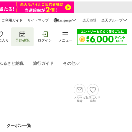
ご利用ガイド
サイトマップ
Language
楽天市場
楽天グループ
に入り
予約確認
ログイン
メニュー
ふるさと納税
旅行ガイド
その他
メルマガ
お気に入り
登録
追加
クーポン一覧