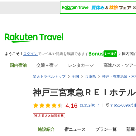
国内宿泊
交通＋宿
レンタカー
高速バス・ツア
楽天トラベルトップ
全国
兵庫県
神戸・有馬温泉・六
神戸三宮東急ＲＥＩホテル
4.16
(
3,352
件)
〒651-0096
施設紹介
宿ニュース
プラン一覧
部屋