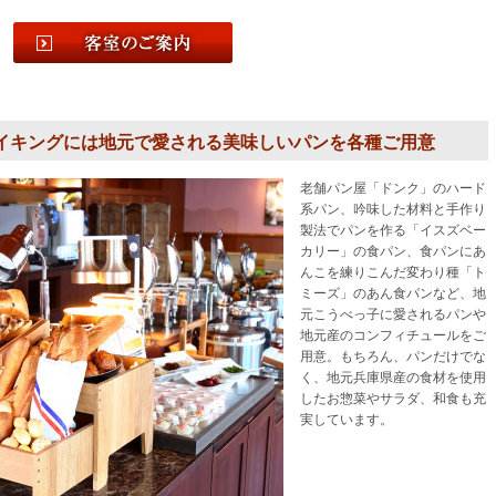
バイキングには地元で愛される美味しいパンを各種ご用意
老舗パン屋「ドンク」のハード
系パン、吟味した材料と手作り
製法でパンを作る「イスズベー
カリー」の食パン、食パンにあ
んこを練りこんだ変わり種「ト
ミーズ」のあん食パンなど、地
元こうべっ子に愛されるパンや
地元産のコンフィチュールをご
用意。もちろん、パンだけでな
く、地元兵庫県産の食材を使用
したお惣菜やサラダ、和食も充
実しています。