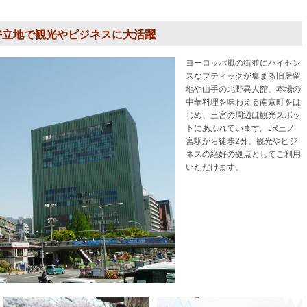
好立地で観光やビジネスに大活躍
ヨーロッパ風の街並にハイセン
スなブティックが集まる旧居留
地や山手の北野異人館、本場の
中華料理を味わえる南京町をは
じめ、三宮の周辺は観光スポッ
トにあふれています。JR三ノ
宮駅から徒歩2分、観光やビジ
ネスの絶好の拠点としてご利用
いただけます。