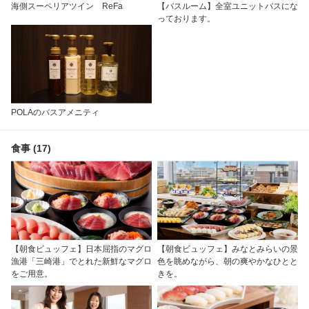
海側スーペリアツイン ReFa
【バスルーム】全室ユニットバスにな
っております。
POLAのバスアメニティ
食事 (17)
【朝食ビュッフェ】日本屈指のマグロ
【朝食ビュッフェ】みなとみらいの景
漁港「三崎港」でとれた新鮮なマグロ
色を眺めながら、朝の爽やかなひとと
をご用意。
きを。