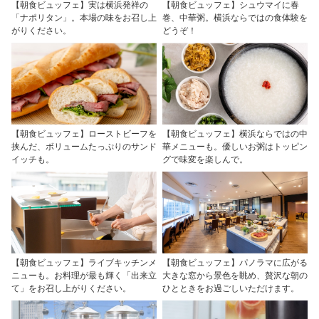
【朝食ビュッフェ】実は横浜発祥の
【朝食ビュッフェ】シュウマイに春
「ナポリタン」。本場の味をお召し上
巻、中華粥。横浜ならではの食体験を
がりください。
どうぞ！
【朝食ビュッフェ】ローストビーフを
【朝食ビュッフェ】横浜ならではの中
挟んだ、ボリュームたっぷりのサンド
華メニューも。優しいお粥はトッピン
イッチも。
グで味変を楽しんで。
【朝食ビュッフェ】ライブキッチンメ
【朝食ビュッフェ】パノラマに広がる
ニューも。お料理が最も輝く「出来立
大きな窓から景色を眺め、贅沢な朝の
て」をお召し上がりください。
ひとときをお過ごしいただけます。