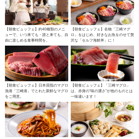
【朝食ビュッフェ】約40種類のメニ
【朝食ビュッフェ】名物「三崎マグ
ューで、いつ来ても・誰と来ても、自
ロ」をはじめ、好きなお魚をのせて贅
由に楽しめる食事時間を。
沢な「セルフ海鮮丼」に！
【朝食ビュッフェ】日本屈指のマグロ
【朝食ビュッフェ】「三崎マグロ」
漁港「三崎港」でとれた新鮮なマグロ
は、赤身の“味の濃さ”が他のものとは
をご用意。
一味違います！