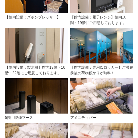
【館内設備：ズボンプレッサー】
【館内設備：電子レンジ】館内10
階・19階にご用意しております。
【館内設備：製氷機】館内13階・16
【館内設備：専用ICロッカー】ご滞在
階・22階にご用意しております。
前後の荷物預かりが無料！
5階 喫煙ブース
アメニティバー