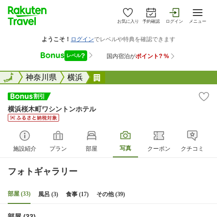
お気に入り
予約確認
ログイン
メニュー
全国
全国
神奈川県
横浜
横浜桜木町ワシントンホテル
横浜桜木町ワシントンホテル
写真
施設紹介
プラン
部屋
クーポン
クチコミ
フォトギャラリー
部屋 (33)
風呂 (3)
食事 (17)
その他 (39)
部屋 (33)