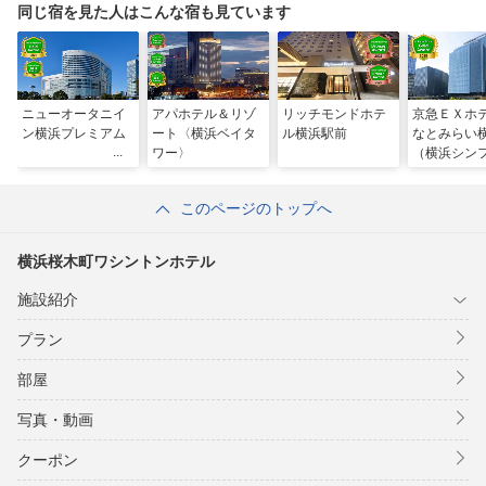
同じ宿を見た人はこんな宿も見ています
ニューオータニイ
アパホテル＆リゾ
リッチモンドホテ
京急ＥＸホ
ン横浜プレミアム
ート〈横浜ベイタ
ル横浜駅前
なとみらい
ワー〉
（横浜シン
テージ内）
このページのトップへ
横浜桜木町ワシントンホテル
施設紹介
プラン
部屋
写真・動画
クーポン