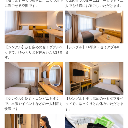
【ダブル】一人で贅沢に、二人でお得
人気のダブルルームは、一人でも・二
に過ごせる空間です。
人でも快適にお過ごしいただけます。
【シングル】少し広めのセミダブルベ
【シングル】14平米・セミダブル×1
ッドで。ゆっくりとお休みいただけま
台
す。
【シングル】駅近・コンビニもすぐ
【シングル】少し広めのセミダブルベ
で、出張やイベントなどの一人利用も
ッドで。ゆっくりとお休みいただけま
快適です。
す。