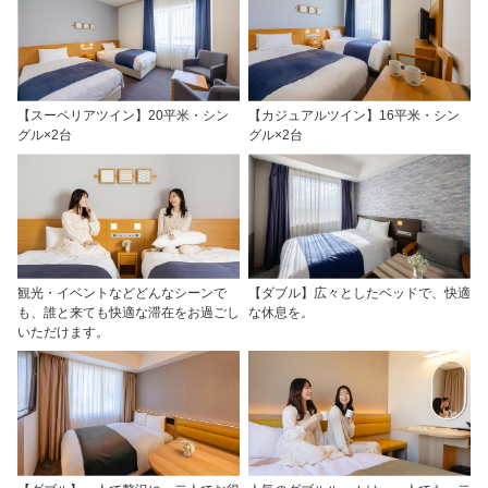
【スーペリアツイン】20平米・シン
【カジュアルツイン】16平米・シン
グル×2台
グル×2台
観光・イベントなどどんなシーンで
【ダブル】広々としたベッドで、快適
も、誰と来ても快適な滞在をお過ごし
な休息を。
いただけます。