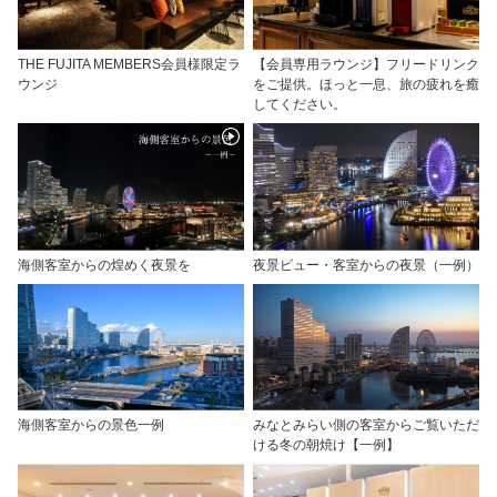
THE FUJITA MEMBERS会員様限定ラ
【会員専用ラウンジ】フリードリンク
ウンジ
をご提供。ほっと一息、旅の疲れを癒
してください。
海側客室からの煌めく夜景を
夜景ビュー・客室からの夜景（一例）
海側客室からの景色一例
みなとみらい側の客室からご覧いただ
ける冬の朝焼け【一例】