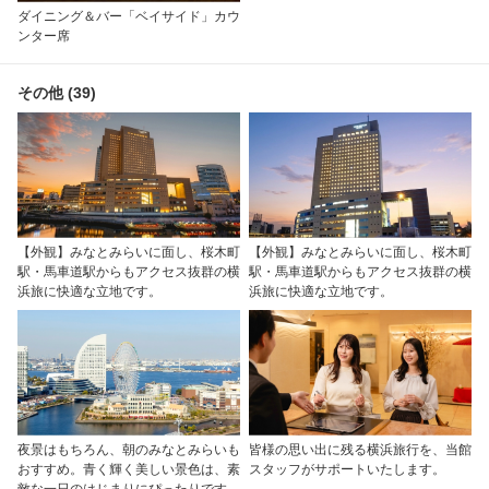
ダイニング＆バー「ベイサイド」カウ
ンター席
その他 (39)
【外観】みなとみらいに面し、桜木町
【外観】みなとみらいに面し、桜木町
駅・馬車道駅からもアクセス抜群の横
駅・馬車道駅からもアクセス抜群の横
浜旅に快適な立地です。
浜旅に快適な立地です。
夜景はもちろん、朝のみなとみらいも
皆様の思い出に残る横浜旅行を、当館
おすすめ。青く輝く美しい景色は、素
スタッフがサポートいたします。
敵な一日のはじまりにぴったりです