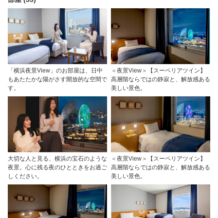
「横浜夜景View」のお部屋は、日中
＜夜景View＞【スーペリアツイン】
もあたたかな陽がさす開放的な空間で
高層階ならではの静寂と、解放感ある
す。
美しい景色。
大切な人と見る、横浜の宝石のような
＜夜景View＞【スーペリアツイン】
夜景。心に残る夜のひとときをお過ご
高層階ならではの静寂と、解放感ある
しください。
美しい景色。