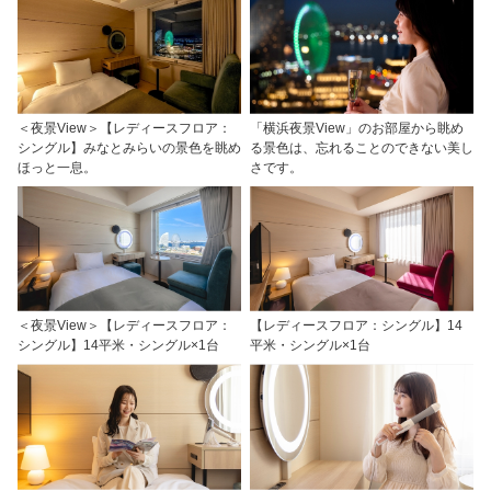
＜夜景View＞【レディースフロア：
「横浜夜景View」のお部屋から眺め
シングル】みなとみらいの景色を眺め
る景色は、忘れることのできない美し
ほっと一息。
さです。
＜夜景View＞【レディースフロア：
【レディースフロア：シングル】14
シングル】14平米・シングル×1台
平米・シングル×1台