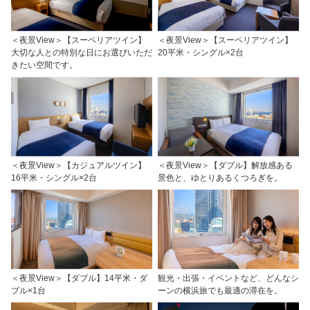
＜夜景View＞【スーペリアツイン】
＜夜景View＞【スーペリアツイン】
大切な人との特別な日にお選びいただ
20平米・シングル×2台
きたい空間です。
＜夜景View＞【カジュアルツイン】
＜夜景View＞【ダブル】解放感ある
16平米・シングル×2台
景色と、ゆとりあるくつろぎを。
＜夜景View＞【ダブル】14平米・ダ
観光・出張・イベントなど、どんなシ
ブル×1台
ーンの横浜旅でも最適の滞在を。