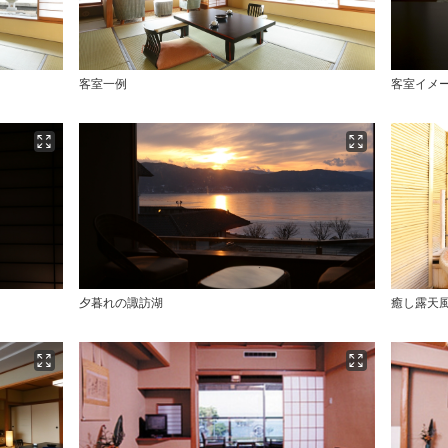
客室一例
客室イメ
夕暮れの諏訪湖
癒し露天