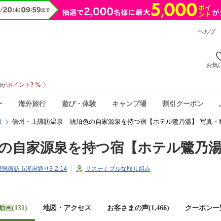
ヘルプ
お気
ー
海外旅行
遊び・体験
キャンプ場
割引クーポン
信州・上諏訪温泉 琥珀色の自家源泉を持つ宿【ホテル鷺乃湯】 写真・
泉
の自家源泉を持つ宿【ホテル鷺乃
長野県諏訪市湖岸通り3-2-14
サステナブルな取り組み
画(131)
地図・アクセス
お客さまの声(
1,466
)
クーポン一