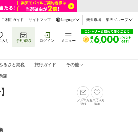
ご利用ガイド
サイトマップ
Language
楽天市場
楽天グループ
に入り
予約確認
ログイン
メニュー
ふるさと納税
旅行ガイド
その他
動画
湯】
メルマガ
お気に入り
登録
追加
覧