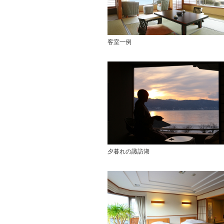
客室一例
夕暮れの諏訪湖