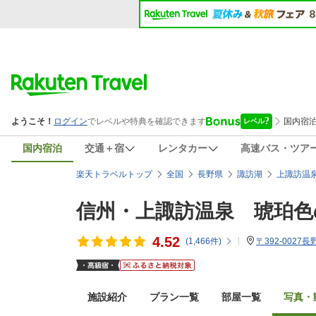
国内宿泊
交通＋宿
レンタカー
高速バス・ツア
楽天トラベルトップ
全国
長野県
諏訪湖
上諏訪温
信州・上諏訪温泉 琥珀色
4.52
(
1,466
件)
〒392-0027
施設紹介
プラン一覧
部屋一覧
写真・動