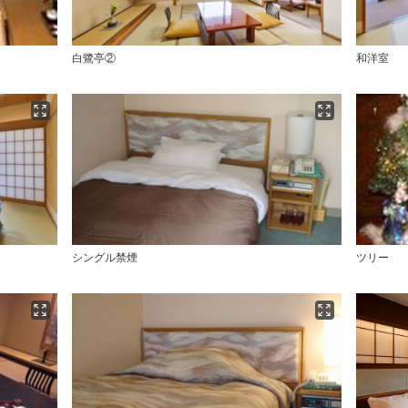
白鷺亭②
和洋室
シングル禁煙
ツリー