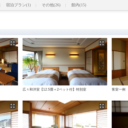
宿泊プラン(1)
その他(26)
館内(15)
広々和洋室【12.5畳＋2ベット付】特別室
客室一例