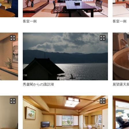
客室一例
客室一例
秀蘆閣からの諏訪湖
展望露天