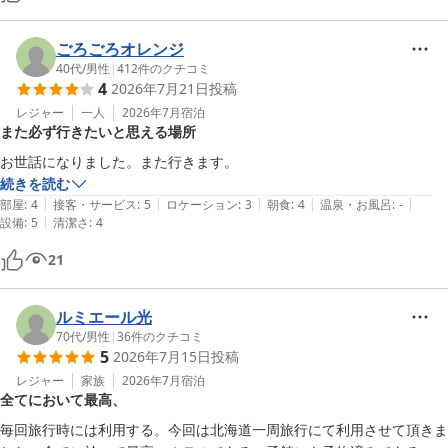
ごろごろオレンジ
40代
/
男性
|
412
件のクチコミ
4
2026年7月21日
投稿
レジャー
一人
2026年7月
宿泊
また必ず行きたいと思える場所
お世話になりました。また行きます。
続きを読む
|
|
|
|
|
部屋
:
4
接客・サービス
:
5
ロケーション
:
3
朝食
:
4
温泉・お風呂
:
-
|
設備
:
5
清潔さ
:
4
21
ルミエール光
70代
/
男性
|
36
件のクチコミ
5
2026年7月15日
投稿
レジャー
家族
2026年7月
宿泊
全てにおいて最高、
毎回旅行時には利用する。今回は北海道一周旅行にて利用させて頂きま