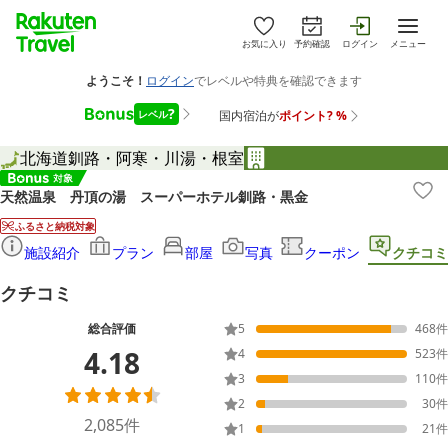
お気に入り
予約確認
ログイン
メニュー
北海道
釧路・阿寒・川湯・根室
天然温泉 丹頂の湯 スーパーホテル釧路・黒金
ふるさと納税対象
施設紹介
プラン
部屋
写真
クーポン
クチコミ
クチコミ
総合評価
5
468
件
4.18
4
523
件
3
110
件
2
30
件
2,085
件
1
21
件