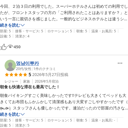
今回、２泊３日の利用でした。スーパーホテルさんは初めての利用でし
たが、フロントスタッフの方の「ご利用されたことはありますか？」と
いう一言に親切さを感じました。一般的なビジネスホテルとは違うシス
テムということもあり不安でしたが、丁寧にご説明いただき安心できま
続きを読む
|
|
|
|
|
した。お部屋は、おまかせプランでどんな部屋に当たるかとワクワクド
部屋
:
5
接客・サービス
:
5
ロケーション
:
5
朝食
:
5
温泉・お風呂
:
5
|
設備
:
5
清潔さ
:
4
キドキでしたが、スタンダードルームでしかも角部屋だったので個人的
にラッキーでした。清掃も行き届いていて清潔感もあり、とても良かっ
450
たです。唯一気になったのは、冷蔵庫内の汚れ（カビ…？）が少
し・・・。あと、これはしょうがないことですが、冷え方がまずまず
（笑）

멍냥이뿌카
サービスはきめ細かく、選べるまくらや多数のアメニティ、そのアメニ
20代
/
女性
|
1
件のクチコミ
5
2026年5月27日
投稿
ティも一つ一つがこだわってます。どれを選ぶか迷うほど・・・。優柔
不断の僕には選びきれませんでした（笑）

レジャー
家族
2026年5月
宿泊
朝食も快適な滞在も最高でした！
他にもウェルカムバーなるうれしいサービスもありましたが、個人的な
スケジュールの都合で利用することができず、心残りでした。２１時ま
朝食バイキングすごく美味しかったです!!テレビも大きくてベッドも大
でとのことなので、欲を言えばもうちょっと遅くまでだと嬉しいか
きくてお布団もふかふかして清潔感もあり大変すごしやすかったです（ 
も・・・？

ܸʚ̴̶̷̷⩊ʚ̴̶̷̷ ܸ）スタッフさんも優しかったです。連泊だったので部屋の汚さな
お風呂も良かったです。温泉ホテルのような大浴場！って感じではない
どご迷惑になってないか不安ですがまた利用させてください！𛰙᭜𖫴𖫰𖫱𖫳𖫲𖫲𖫳𖫴𖫰𖫱꛰ ᭜𖫴𖫰𖫱𖫳𖫲𖫲𖫳𖫴𖫰𖫱꛰ಣ
続きを読む
んですけど、僕個人的には充分リラックスできる広さに感じます。利用
|
|
|
|
|
部屋
:
5
接客・サービス
:
5
ロケーション
:
5
朝食
:
5
温泉・お風呂
:
-
|
する時間によりだと思いますが、快適でした。お風呂の込み具合が、ラ
設備
:
5
清潔さ
:
5