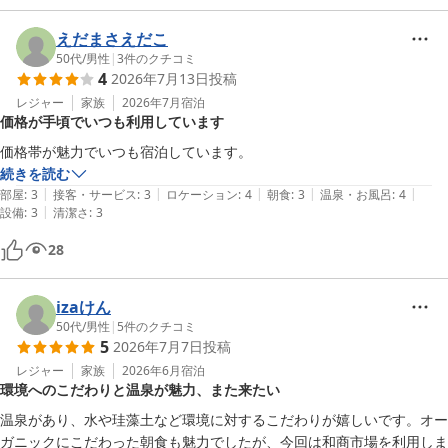
えだまさえだこ
50代
/
男性
|
3
件のクチコミ
4
2026年7月13日
投稿
レジャー
家族
2026年7月
宿泊
価格が手頃でいつも利用しています
価格帯が魅力でいつも宿泊しています。
続きを読む
|
|
|
|
|
部屋
:
3
接客・サービス
:
3
ロケーション
:
4
朝食
:
3
温泉・お風呂
:
4
|
設備
:
3
清潔さ
:
3
28
izaけん
50代
/
男性
|
5
件のクチコミ
5
2026年7月7日
投稿
レジャー
家族
2026年6月
宿泊
環境へのこだわりと温泉が魅力、また来たい
温泉があり、水や珪藻土など環境に対するこだわりが嬉しいです。オー
ガニックにこだわった朝食も魅力でしたが、今回は和商市場を利用しま