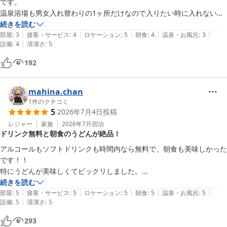
です。

温泉浴場も男女入れ替わりの1ヶ所だけなので入りたい時に入れないし
小さかったです。

続きを読む
|
|
|
|
|
でも夕食の海鮮ちらし丼は部屋で食べられて美味しかったし朝食のバイ
部屋
:
3
接客・サービス
:
4
ロケーション
:
5
朝食
:
4
温泉・お風呂
:
3
|
設備
:
4
清潔さ
:
5
キングのパンは焼きたてでホクホクでした。

部屋も温泉も狭かったけれどホテル自身清潔感あふれ食事もロケーショ
192
ンも良いのに大変リーズナブルで満足です。
mahina.chan
1
件のクチコミ
5
2026年7月4日
投稿
レジャー
家族
2026年7月
宿泊
ドリンク無料と朝食のうどんが絶品！
アルコールもソフトドリンクも時間内なら無料で、朝食も美味しかった
です！！

特にうどんが美味しくてビックリしました。

アメニティ(化粧水やコラーゲンクリームなど)も1人5個までなら無料な
続きを読む
|
|
|
|
|
のと、部屋も12㎡なのにとても効率的に設計されていて素晴らしかっ
部屋
:
5
接客・サービス
:
5
ロケーション
:
5
朝食
:
5
温泉・お風呂
:
5
|
設備
:
5
清潔さ
:
5
たです。

部屋にある檜のスプレーもいい香りでした。

293
また機会がありましたら宿泊したいです。
