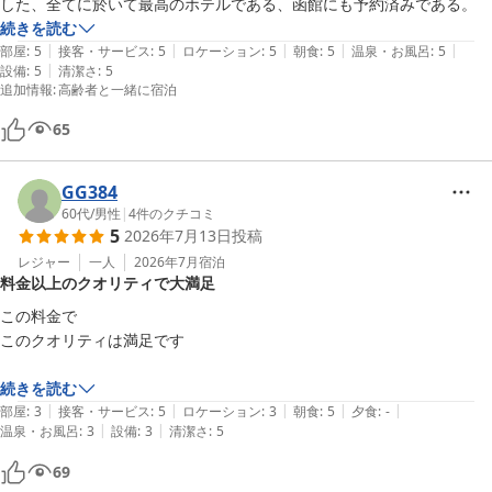
した、全てに於いて最高のホテルである、函館にも予約済みである。
続きを読む
|
|
|
|
|
部屋
:
5
接客・サービス
:
5
ロケーション
:
5
朝食
:
5
温泉・お風呂
:
5
|
設備
:
5
清潔さ
:
5
追加情報
:
高齢者と一緒に宿泊
65
GG384
60代
/
男性
|
4
件のクチコミ
5
2026年7月13日
投稿
レジャー
一人
2026年7月
宿泊
料金以上のクオリティで大満足
この料金で

このクオリティは満足です

続きを読む
|
|
|
|
|
部屋
:
3
接客・サービス
:
5
ロケーション
:
3
朝食
:
5
夕食
:
-
|
|
温泉・お風呂
:
3
設備
:
3
清潔さ
:
5
69