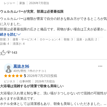
レジャー
家族
2026年7月
宿泊
ウェルカムバーが充実、部屋は必要最低限
ウェルカムバーは種類が豊富で自分の好きな飲み方ができるところが気
に入りました。

部屋は必要最低限の広さと備品です。荷物が多い場合は工夫が必要かも
しれません。
続きを読む
|
|
|
|
|
部屋
:
3
接客・サービス
:
4
ロケーション
:
4
朝食
:
3
温泉・お風呂
:
2
|
設備
:
4
清潔さ
:
4
143
葱抜き96
40代
/
男性
|
1
件のクチコミ
5
2026年7月25日
投稿
ビジネス
仕事仲間
2026年7月
宿泊
大浴場は混雑するが清潔で朝食も美味しい
大浴場が入れ替え制な事と、洗い場が３つしかないので混雑の可能性が
ありますが及第点です。

ホテル全体としては清潔感もあり、朝食も美味しくいただきました。
