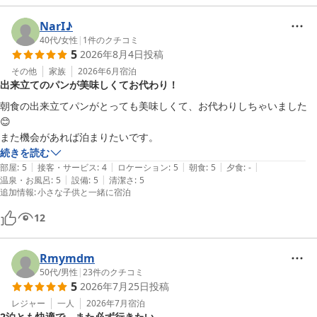
NarI♪
40代
/
女性
|
1
件のクチコミ
5
2026年8月4日
投稿
その他
家族
2026年6月
宿泊
出来立てのパンが美味しくてお代わり！
朝食の出来立てパンがとっても美味しくて、お代わりしちゃいました
😊

また機会があれば泊まりたいです。
続きを読む
|
|
|
|
|
部屋
:
5
接客・サービス
:
4
ロケーション
:
5
朝食
:
5
夕食
:
-
|
|
温泉・お風呂
:
5
設備
:
5
清潔さ
:
5
追加情報
:
小さな子供と一緒に宿泊
12
Rmymdm
50代
/
男性
|
23
件のクチコミ
5
2026年7月25日
投稿
レジャー
一人
2026年7月
宿泊
2泊とも快適で、また必ず行きたい