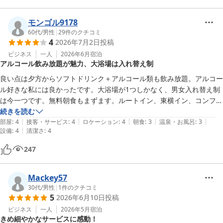
ありがとうございました。
モンゴル9178
60代
/
男性
|
29
件のクチコミ
4
2026年7月2日
投稿
ビジネス
一人
2026年6月
宿泊
アルコール飲み放題が魅力、大浴場は入れ替え制
良い点は夕方からソフトドリンク＋アルコール類も飲み放題。アルコー
ル好きな私には良かったです。大浴場が1つしかなく、男女入れ替え制
は今一つです。無料朝食もまずます。ルートイン、東横イン、コンフォ
ートホテル等無料朝食があるビジネスホテルの中では、アルコール好き
続きを読む
|
|
|
|
|
は選んで正解だと思います。
部屋
:
4
接客・サービス
:
4
ロケーション
:
4
朝食
:
3
温泉・お風呂
:
3
|
設備
:
4
清潔さ
:
4
247
Mackey57
30代
/
男性
|
1
件のクチコミ
5
2026年6月10日
投稿
ビジネス
一人
2026年5月
宿泊
きめ細やかなサービスに感動！