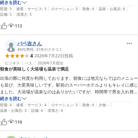
飲み屋街までは徒歩10分ほどですが、大人であればそれほど気になら
続きを読む
|
|
|
|
|
ない距離です。　
部屋
:
5
接客・サービス
:
5
ロケーション
:
3
朝食
:
4
温泉・お風呂
:
4
|
設備
:
5
清潔さ
:
5
112
バペ吉さん
40代
/
男性
|
31
件のクチコミ
4
2026年7月22日
投稿
ビジネス
一人
2026年7月
宿泊
朝食が美味しく大浴場も温泉で満足
出張の際に何度か利用しております。朝食には地元ならではのメニュー
も並び、大変美味しいです。駅前のスーパーホテルよりもキレイに感じ
ました。大浴場が温泉なのはありがたいですが、時間帯で男女入れ替え
制なのが、不便に感じることもあります。ただ、総じて満足しておりま
続きを読む
|
|
|
|
|
す。また利用させていただきます。
部屋
:
4
接客・サービス
:
4
ロケーション
:
3
朝食
:
4
夕食
:
-
|
|
温泉・お風呂
:
3
設備
:
4
清潔さ
:
4
116