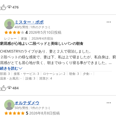
グはあれどお部屋で確認できるのも嬉しかったです。

476
朝食も美味しく、普段朝はそんな多くは食べないのですが、結構しっか
り食べちゃいました。この朝食会場の込み具合も、お部屋で確認できる
のもありがたかったです。

ミスター・ポポ
すべてにおいてこだわりと気遣いがあって、おかげさまで短いながらも
40代
/
男性
|
1
件のクチコミ
充実した２泊３日でした。

4
2026年5月10日
投稿
いわゆるビジネスホテルでここまできめ細やかなサービスはほかにない
レジャー
家族
2026年4月
宿泊
と思います。

窮屈感が心地よい二段ベッドと美味しいパンの朝食
ビジネスユースのみならず、旅行の宿泊先の１選択肢としてもアリだと
CHEMISTRYのライブがあり、妻と２人で宿泊しました。

個人的に思います。

２段ベットの様な感覚で、妻は下、私は上で寝ましたが、私自身は、窮
また機会があれば、ぜひ利用させていただきたいです。
屈感がとても居心地が良く、朝までゆっくり寝る事ができました。

窓からの景色は、駐車場しか見えませんでしたが、時々カモメが飛んで
続きを読む
|
|
|
|
|
おり、海の近くと感じました。

部屋
:
3
接客・サービス
:
3
ロケーション
:
2
朝食
:
3
夕食
:
-
|
|
温泉・お風呂
:
-
設備
:
3
清潔さ
:
4
トイレと風呂は一緒でしたが、妻と2人の為、あまり気にはしませんで
した。

484
ホテルに大浴場がありましたが、今回は使用しなかった為、どの様な感
じかわかりません。

朝食の種類は多くありませんが、適度に食べれる感じで、満足しまし
オルテダメウ
た。妻はパンが美味しいと、とても気に入った様でした。

50代
/
男性
|
1
件のクチコミ
5
2026年8月8日
投稿