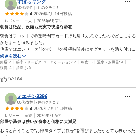
ずぼらキング
60代
/
男性
|
5
件のクチコミ
4
2026年7月14日
投稿
レジャー
一人
2026年6月
宿泊
朝食は絶品、設備も充実で快適な滞在
朝食はフロントで希望時間帯カード持ち帰り方式でしたのでどこにする
かちょっと悩みました。

他店ではエレベータ前のボードの希望時間帯にマグネットを貼り付ける
方式で混み具合が予想できベターだと思いました。

続きを読む
|
|
|
|
|
朝食混み具合モニターは画像を荒くしていてプライバシー保護にgood
部屋
:
4
接客・サービス
:
4
ロケーション
:
4
朝食
:
5
温泉・お風呂
:
4
|
設備
:
4
清潔さ
:
5
でした。

朝食のメニューは豊富でザンギと汁が絶品でした。

184
ロールアップカーテンの節度が良く、備え付けの電源供給付きチャージ
ケーブル完備なのは嬉しいです。

部屋備品のはずのメモ用紙が欠品だったのが唯一残念でした。
ミエチン3396
60代
/
女性
|
7
件のクチコミ
4
2026年7月11日
投稿
レジャー
家族
2026年7月
宿泊
部屋や温泉は狭いが食事と価格に大満足
お得と言うことで"お部屋タイプお任せ"を選びましたがとても狭かった