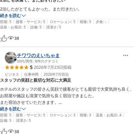
2泊したがとてもよかった。また行きたい。
続きを読む
|
|
|
|
|
部屋
:
5
接客・サービス
:
5
ロケーション
:
5
朝食
:
5
夕食
:
-
|
|
温泉・お風呂
:
5
設備
:
5
清潔さ
:
5
38
チワワのえいちゃま
50代
/
男性
|
8
件のクチコミ
5
2026年7月23日
投稿
ビジネス
仕事仲間
2026年7月
宿泊
スタッフの笑顔と親切な対応に大満足
ホテルのスタッフの皆さん笑顔で接客がとても親切で大変気持ち良く、
お部屋や施設も清潔で気持ち良く宿泊できました。

また宿泊させていただきます。

続きを読む
|
|
|
|
|
部屋
:
5
接客・サービス
:
5
ロケーション
:
3
朝食
:
3
温泉・お風呂
:
4
|
設備
:
5
清潔さ
:
5
38