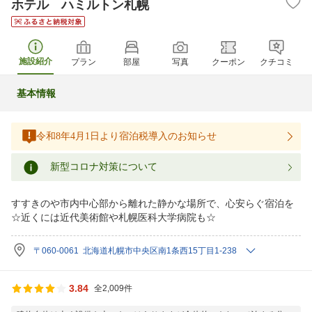
ホテル ハミルトン札幌
施設紹介
プラン
部屋
写真
クーポン
クチコミ
基本情報
令和8年4月1日より宿泊税導入のお知らせ
新型コロナ対策について
すすきのや市内中心部から離れた静かな場所で、心安らぐ宿泊を
☆近くには近代美術館や札幌医科大学病院も☆
〒060-0061 北海道札幌市中央区南1条西15丁目1-238
3.84
全2,009件