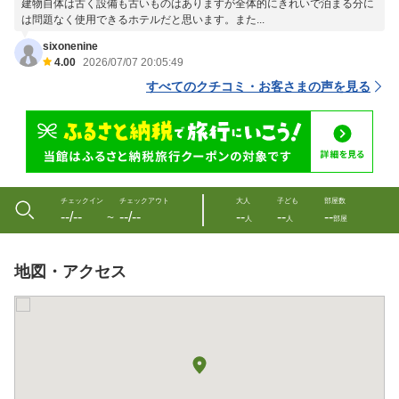
建物自体は古く設備も古いものはありますが全体的にきれいで泊まる分に
は問題なく使用できるホテルだと思います。また...
sixonenine
4.00
2026/07/07 20:05:49
すべてのクチコミ・お客さまの声を見る
チェックイン
チェックアウト
大人
子ども
部屋数
--/--
--/--
--
--
--
〜
人
人
部屋
地図・アクセス