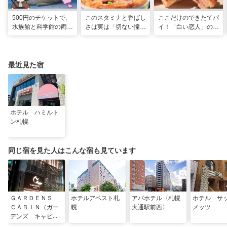
500円のチケットで、
このスタミナと香ばし
ここだけのできたてパ
水族館と科学館の両方
さは実は「切ない憧
イ！「白い恋人」の石
入れる！？お得感満載
れ」だった…！北海道
屋製菓直営初のオープ
の超穴場スポット！
グルメ「豚丼」のヒミ
ンキッチンが函館に
ツ
最近見た宿
ホテル ハミルト
ン札幌
同じ宿を見た人はこんな宿も見ています
ＧＡＲＤＥＮＳ
ホテルアベスト札
アパホテル〈札幌
ホテル サ
ＣＡＢＩＮ（ガー
幌
大通駅前西〉
メッツ
デンズ キャビ
ン）