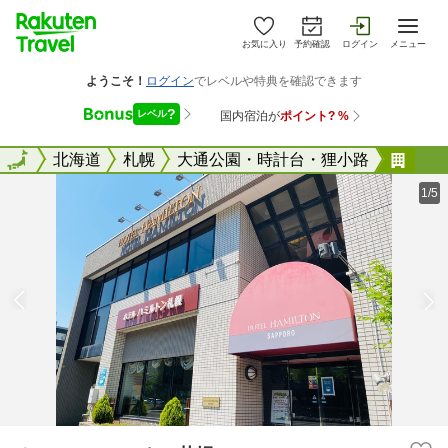
お気に入り
予約確認
ログイン
メニュー
全国
全国
北海道
札幌
大通公園・時計台・狸小路
ホテ
1/5