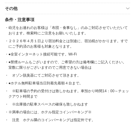
その他
条件・注意事項
幼児をお連れのお客様は「布団・食事なし」のみご対応させていただいて
おります。検索時にご注意をお願いいたします。
２０２６年４月１日より宿泊料金とは別途に、宿泊税がかかります。すで
にご予約済のお客様も対象となります。
●全室インターネット接続可能です。Wi-Fi
●禁煙ルームもございますので、ご希望の方は備考欄にご記入ください。
室数に限りがございますのでご用意できない場合は
オゾン脱臭器にてご対応させて頂きます。
●ホテル無料駐車場当日到着先着順４台まで。
※駐車場の予約の受付けは致しかねます。車預かり時間14：00～チェッ
クアウト時間まで
※出庫後の駐車スペースの確保も致しかねます
※満車の場合には、ホテル指定コインパーキング※
注意 ホテル隣のコインパーキングは指定外です。