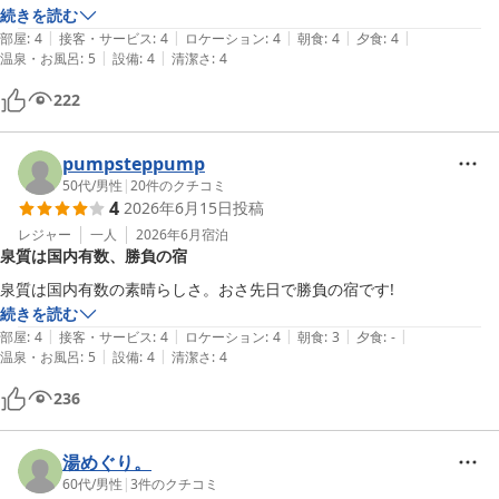
同行した他の3人も満足してました。
続きを読む
|
|
|
|
|
部屋
:
4
接客・サービス
:
4
ロケーション
:
4
朝食
:
4
夕食
:
4
|
|
温泉・お風呂
:
5
設備
:
4
清潔さ
:
4
222
pumpsteppump
50代
/
男性
|
20
件のクチコミ
4
2026年6月15日
投稿
レジャー
一人
2026年6月
宿泊
泉質は国内有数、勝負の宿
泉質は国内有数の素晴らしさ。おさ先日で勝負の宿です!
続きを読む
|
|
|
|
|
部屋
:
4
接客・サービス
:
4
ロケーション
:
4
朝食
:
3
夕食
:
-
|
|
温泉・お風呂
:
5
設備
:
4
清潔さ
:
4
236
湯めぐり。
60代
/
男性
|
3
件のクチコミ