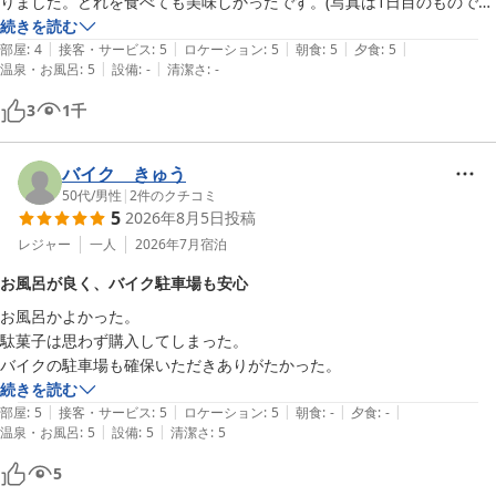
りました。どれを食べても美味しかったです。(写真は1日目のもので
す。)

続きを読む
|
|
|
|
|
温泉はガツンと硫黄泉で廊下にも硫黄が香ってきていました。とても温
部屋
:
4
接客・サービス
:
5
ロケーション
:
5
朝食
:
5
夕食
:
5
|
|
温泉・お風呂
:
5
設備
:
-
清潔さ
:
-
まり殺菌効果もある良い温泉で1日2回以上は浸かりました。2日目、道
の駅や硫黄山へ観光後、ホテルへ戻り預けた鍵を受け取る際に代表の方
3
1
千
に(霧で見れなかった)摩周湖の話をしていただきました。(温泉ソムリエ
的に)温泉分析表がフロントに置いてあり写真が撮れるのが嬉しいと話
すと、なんと温泉分析表のコピーもいただけました。家宝にします。

バイク きゅう
遠いですがまた行きたい温泉です。
50代
/
男性
|
2
件のクチコミ
5
2026年8月5日
投稿
レジャー
一人
2026年7月
宿泊
お風呂が良く、バイク駐車場も安心
お風呂かよかった。

駄菓子は思わず購入してしまった。

バイクの駐車場も確保いただきありがたかった。
続きを読む
|
|
|
|
|
部屋
:
5
接客・サービス
:
5
ロケーション
:
5
朝食
:
-
夕食
:
-
|
|
温泉・お風呂
:
5
設備
:
5
清潔さ
:
5
5