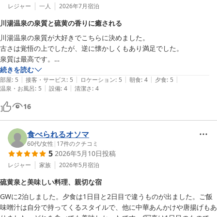
レジャー
一人
2026年7月
宿泊
川湯温泉の泉質と硫黄の香りに癒される
川湯温泉の泉質が大好きでこちらに決めました。

古さは覚悟の上でしたが、逆に懐かしくもあり満足でした。

泉質は最高です。

硫黄の香りでかなり癒されました。

続きを読む
|
|
|
|
|
露天風呂は広くはありませんが、リニューアルされており気持ち良く入
部屋
:
5
接客・サービス
:
5
ロケーション
:
5
朝食
:
4
夕食
:
5
|
|
温泉・お風呂
:
5
設備
:
4
清潔さ
:
4
16
食べられるオソマ
60代
/
女性
|
17
件のクチコミ
5
2026年5月10日
投稿
レジャー
家族
2026年5月
宿泊
硫黄泉と美味しい料理、親切な宿
GWに2泊しました。夕食は1日目と2日目で違うものが出ました。ご飯
味噌汁は自分で持ってくるスタイルで、他に中華あんかけや唐揚げもあ