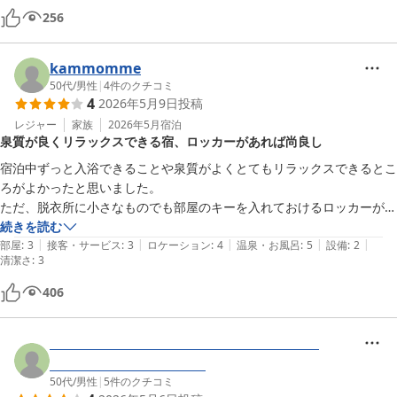
256
kammomme
50代
/
男性
|
4
件のクチコミ
4
2026年5月9日
投稿
レジャー
家族
2026年5月
宿泊
泉質が良くリラックスできる宿、ロッカーがあれば尚良し
宿泊中ずっと入浴できることや泉質がよくとてもリラックスできるとこ
ろがよかったと思いました。

ただ、脱衣所に小さなものでも部屋のキーを入れておけるロッカーがあ
ると、なお良いと思いました。
続きを読む
|
|
|
|
|
部屋
:
3
接客・サービス
:
3
ロケーション
:
4
温泉・お風呂
:
5
設備
:
2
清潔さ
:
3
406
50代
/
男性
|
5
件のクチコミ