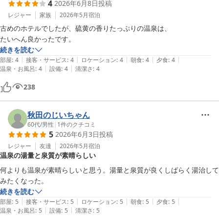
4
2026年6月8日
投稿
レジャー
家族
2026年5月
宿泊
古めのホテルでしたが、硫黄の香りたっぷりの温泉は、

たいへん良かったです。
続きを読む
|
|
|
|
|
部屋
:
4
接客・サービス
:
4
ロケーション
:
4
朝食
:
4
夕食
:
4
|
|
温泉・お風呂
:
4
設備
:
4
清潔さ
:
4
238
秋田のじいちゃん
60代
/
男性
|
1
件のクチコミ
5
2026年6月3日
投稿
レジャー
友達
2026年5月
宿泊
温泉の湯量と泉質が素晴らしい
何よりも温泉が素晴らしいと思う。湯量と泉質が良くしばらく湯治して
みたくなった。
続きを読む
|
|
|
|
|
部屋
:
5
接客・サービス
:
5
ロケーション
:
5
朝食
:
5
夕食
:
5
|
|
温泉・お風呂
:
5
設備
:
5
清潔さ
:
5