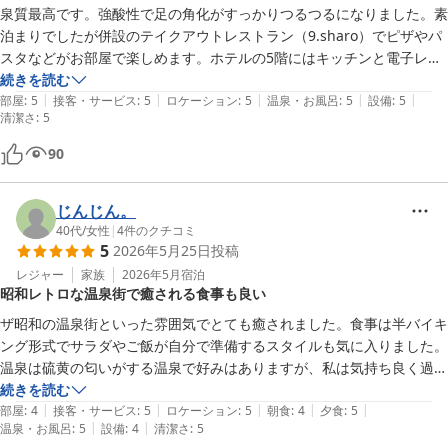
泉質最高です。強酸性で足の角化がすっかりつるつるになりました。素
泊まりでしたが併設のテイクアウトレストラン（9.sharo）でピザやパ
スタなどがお部屋で楽しめます。ホテルの5階にはキッチンと電子レン
ジもあり、素泊まりで食材持ち込みでも楽しめます。建物は少々古いで
続きを読む
|
|
|
|
|
すがエアコンもあり、清掃も行き届いています。
部屋
:
5
接客・サービス
:
5
ロケーション
:
5
温泉・お風呂
:
5
設備
:
5
清潔さ
:
5
90
じんじん。
40代
/
女性
|
4
件のクチコミ
5
2026年5月25日
投稿
レジャー
家族
2026年5月
宿泊
昭和レトロな温泉街で癒される食事も良い
ザ昭和の温泉街といった雰囲気でとても癒されました。食事は半バイキ
ング形式でサラダやご飯が自分で準備するスタイルも気に入りました。
温泉は硫黄の匂いがする温泉で好みはありますが、私は気持ち良く過ご
せました。

続きを読む
|
|
|
|
|
次回も利用したいです。ありがとうございました。
部屋
:
4
接客・サービス
:
5
ロケーション
:
5
朝食
:
4
夕食
:
5
|
|
温泉・お風呂
:
5
設備
:
4
清潔さ
:
5