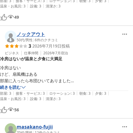
|
|
|
|
|
部屋
:
3
接客・サービス
:
3
ロケーション
:
3
朝食
:
3
夕食
:
3
|
|
温泉・お風呂
:
3
設備
:
3
清潔さ
:
3
49
ノックアウト
50代
/
男性
|
6
件のクチコミ
3
2026年7月19日
投稿
ビジネス
仕事仲間
2026年7月
宿泊
冷房はないが温泉と夕食に大満足
冷房はない

けど、扇風機はある

部屋に入ったら布団ひいてありました

夕食は、焼酎ボトル一本頼んで最後までいましたね

続きを読む
|
|
|
|
|
美味しかった

部屋
:
3
接客・サービス
:
3
ロケーション
:
3
朝食
:
3
夕食
:
3
|
|
温泉・お風呂
:
3
設備
:
3
清潔さ
:
3
朝飯は普通かな

腹いっぱい

56
温泉は硫黄が強いね
masakano-fujii
70代
/
男性
|
12
件のクチコミ