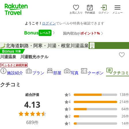
お気に入り
予約確認
ログイン
メニュー
北海道
釧路・阿寒・川湯・根室
川湯温泉
川湯温泉 川湯観光ホテル
ふるさと納税対象
施設紹介
プラン
部屋
写真
クーポン
クチコミ
クチコミ
総合評価
5
138
件
4.13
4
214
件
3
64
件
2
26
件
689
件
1
14
件