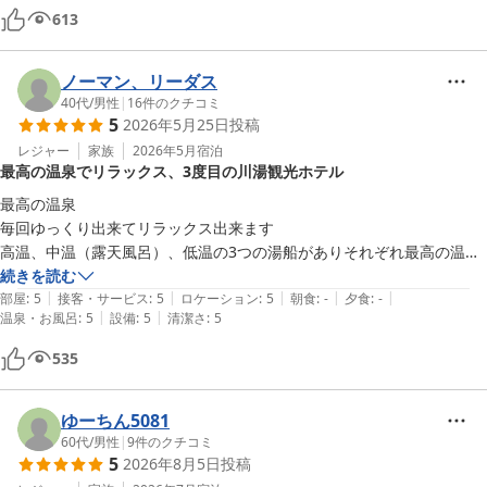
613
ノーマン、リーダス
40代
/
男性
|
16
件のクチコミ
5
2026年5月25日
投稿
レジャー
家族
2026年5月
宿泊
最高の温泉でリラックス、3度目の川湯観光ホテル
最高の温泉

毎回ゆっくり出来てリラックス出来ます

高温、中温（露天風呂）、低温の3つの湯船がありそれぞれ最高の温泉
です^_^

続きを読む
|
|
|
|
|
酸性の温泉でピリピリ感がまた最高

部屋
:
5
接客・サービス
:
5
ロケーション
:
5
朝食
:
-
夕食
:
-
|
|
温泉・お風呂
:
5
設備
:
5
清潔さ
:
5
今年で3回目の川湯観光ホテルでした

あと何回来れるかな？

535
まだまだ行きたいです

ありがとうございました^_^
ゆーちん5081
60代
/
男性
|
9
件のクチコミ
5
2026年8月5日
投稿