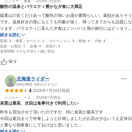
レジャー
家族
2026年7月
宿泊
酸性の温泉とバラエティ豊かな夕食に大満足
硫黄山の近くだけあって酸性の強いお湯が素晴らしい。薬効がありそう
です。温泉好きの孫にもとても印象が強く、帰ってきてからも話題にな
ります。バラエティに富んだ夕食はジジババと孫の旅行にはピッタリで
した。
続きを読む
|
|
|
|
|
部屋
:
4
接客・サービス
:
4
ロケーション
:
4
朝食
:
4
夕食
:
4
|
|
温泉・お風呂
:
5
設備
:
4
清潔さ
:
4
追加情報
:
小さな子供と一緒に宿泊
7
北海道ライダー
60代
/
男性
|
6
件のクチコミ
4
2026年7月26日
投稿
レジャー
一人
2026年7月
宿泊
泉質は最高、次回は食事付きで利用したい
昨年も宿泊させて頂いたのですが、特に泉質が最高です

今回は素泊まりで外食しようと計画しましたがお店が少ないうえ定休日
と重なり朝夜食にしておけばと思いました

また利用させて頂きます
続きを読む