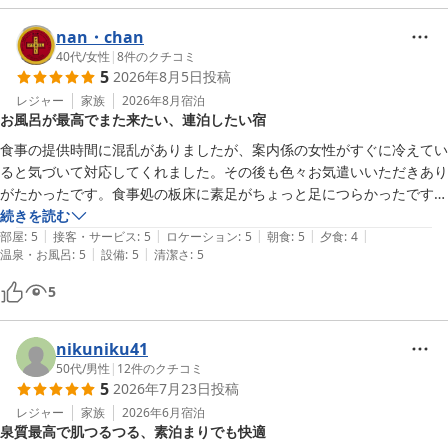
nan・chan
40代
/
女性
|
8
件のクチコミ
5
2026年8月5日
投稿
レジャー
家族
2026年8月
宿泊
お風呂が最高でまた来たい、連泊したい宿
食事の提供時間に混乱がありましたが、案内係の女性がすぐに冷えてい
ると気づいて対応してくれました。その後も色々お気遣いいただきあり
がたかったです。食事処の板床に素足がちょっと足につらかったです、
チェックイン時に案内があれば靴下を履く対応が出来たのに、と思いま
続きを読む
|
|
|
|
|
した。

部屋
:
5
接客・サービス
:
5
ロケーション
:
5
朝食
:
5
夕食
:
4
|
|
温泉・お風呂
:
5
設備
:
5
清潔さ
:
5
肝心のお風呂は最高です、温度も色々あるし、広いし露天風呂もあり、
泉質もいい。たくさんの宿泊者がいましたがミチミチ感はなかったで
5
す。宿の売店、周辺の温泉街もイイ感じの雰囲気でここはまた来たい、
nikuniku41
50代
/
男性
|
12
件のクチコミ
5
2026年7月23日
投稿
レジャー
家族
2026年6月
宿泊
泉質最高で肌つるつる、素泊まりでも快適