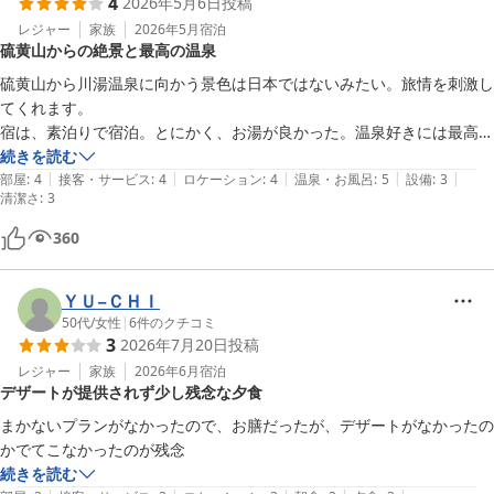
4
2026年5月6日
投稿
レジャー
家族
2026年5月
宿泊
硫黄山からの絶景と最高の温泉
硫黄山から川湯温泉に向かう景色は日本ではないみたい。旅情を刺激し
てくれます。

宿は、素泊りで宿泊。とにかく、お湯が良かった。温泉好きには最高で
す。
続きを読む
|
|
|
|
|
部屋
:
4
接客・サービス
:
4
ロケーション
:
4
温泉・お風呂
:
5
設備
:
3
清潔さ
:
3
360
ＹＵ−ＣＨＩ
50代
/
女性
|
6
件のクチコミ
3
2026年7月20日
投稿
レジャー
家族
2026年6月
宿泊
デザートが提供されず少し残念な夕食
まかないプランがなかったので、お膳だったが、デザートがなかったの
かでてこなかったのが残念
続きを読む