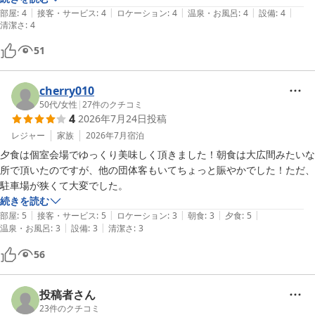
|
|
|
|
|
部屋
:
4
接客・サービス
:
4
ロケーション
:
4
温泉・お風呂
:
4
設備
:
4
清潔さ
:
4
51
cherry010
50代
/
女性
|
27
件のクチコミ
4
2026年7月24日
投稿
レジャー
家族
2026年7月
宿泊
夕食は個室会場でゆっくり美味しく頂きました！朝食は大広間みたいな
所で頂いたのですが、他の団体客もいてちょっと賑やかでした！ただ、
駐車場が狭くて大変でした。
続きを読む
|
|
|
|
|
部屋
:
5
接客・サービス
:
5
ロケーション
:
3
朝食
:
3
夕食
:
5
|
|
温泉・お風呂
:
3
設備
:
3
清潔さ
:
3
56
投稿者さん
23
件のクチコミ