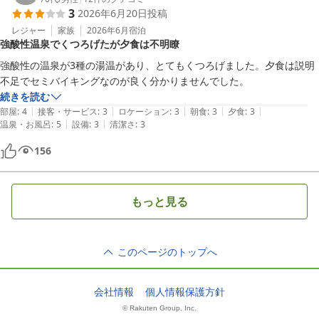
3
2026年6月20日
投稿
レジャー
家族
2026年6月
宿泊
強酸性温泉でくつろげたが夕食は不明瞭
強酸性の温泉が3種の湯温があり、とてもくつろげました。夕食は説明
不足でセミバイキングなのが良く分かりませんでした。
続きを読む
|
|
|
|
|
部屋
:
4
接客・サービス
:
3
ロケーション
:
3
朝食
:
3
夕食
:
3
|
|
温泉・お風呂
:
5
設備
:
3
清潔さ
:
3
156
もっと見る
このページのトップへ
会社情報
個人情報保護方針
© Rakuten Group, Inc.