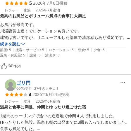
5
2026年7月6日
投稿
レジャー
家族
2026年7月
宿泊
最高のお風呂とボリューム満点の食事に大満足
お風呂が最高です。

川湯硫黄山近くでロケーションも良いです。

建物は古いですが、リニューアルした部屋で清潔感もあり満足です。

夕食はボリュームが有りすぎて苦しくなりましたが大変満足です。
続きを読む
|
|
|
|
|
部屋
:
5
接客・サービス
:
5
ロケーション
:
5
朝食
:
5
夕食
:
5
|
|
温泉・お風呂
:
5
設備
:
5
清潔さ
:
5
161
ゴリ門
60代
/
男性
|
27
件のクチコミ
4
2026年6月24日
投稿
レジャー
友達
2026年6月
宿泊
温泉と食事に満足、仲間とゆったり過ごせた宿
1週間のツーリングで途中の通過地で仲間４人で利用しました。

ゆったりした施設、温泉も朝の出発までに3回も入ってしまいました。

食事も満足でした。
