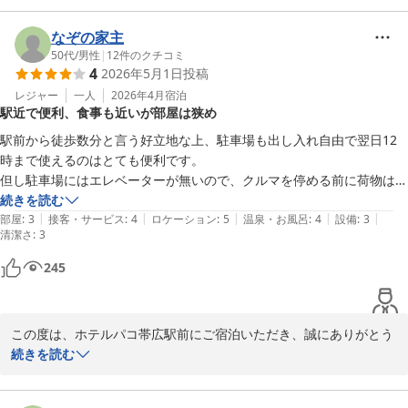
につきましては、レストランスタッフのお母さん達が真心込めて調
理しており、お客様のおっしゃる通り、まさしく家庭の味をテーマ
なぞの家主
に提供しております。ネギ塩エリンギ美味しいですよね、私も大好
50代
/
男性
|
12
件のクチコミ
4
2026年5月1日
投稿
きです。豚丼は日替わりメニューの一つでございますが、お客様に
帯広名物を是非お召し上がりいただきたくご用意しております。お
レジャー
一人
2026年4月
宿泊
駅近で便利、食事も近いが部屋は狭め
喜びいただき、本当に嬉しく思います。今後も皆様にご満足いただ
けるよう、美味しい料理を提供して参ります。

駅前から徒歩数分と言う好立地な上、駐車場も出し入れ自由で翌日12
バスタブの排水につきましては、ご迷惑をおかけいたしました。申
時まで使えるのはとても便利です。

し訳ございません。

但し駐車場にはエレベーターが無いので、クルマを停める前に荷物は降
至急確認のうえ、改善に努めます。ご指摘いただきありがとうござ
ろしたほうが良いのと、通りを挟んだところにあるので、夏は良いけど
続きを読む
います。

|
|
|
|
|
冬はたいへんかも。

部屋
:
3
接客・サービス
:
4
ロケーション
:
5
温泉・お風呂
:
4
設備
:
3
清潔さ
また十勝にお越しの際は、是非当ホテルをご利用ください。ご来館
:
3
大浴場は無いけど、近くの別のホテルの大浴場に一回入れるし、すぐそ
を、スタッフ一同お待ち申し上げております。

ばの福井ホテルのお風呂に入りに行くのもありです。

245
豚丼のぱんちょうや、はなとかちも徒歩圏内。はげ天、インデアンカレ
フロント　廣井
ー、ふじもりも近い。夜は直ぐ側に夜のスープカレー屋さんもあるし、
セイコーマートもある。便利ですね。

ホテルパコ帯広駅前（旧ホテルパコ帯広２）
この度は、ホテルパコ帯広駅前にご宿泊いただき、誠にありがとう
アメニティは歯ブラシのみ。他は購入が必要だったりするけど。

2026-05-09
ございます。

続きを読む
朝食バイキングも1100円と安い。

お客様のおっしゃる通り、当ホテルは帯広駅から徒歩3分程の距離
で、周辺にはたくさんの飲食店がございます。有名な豚丼屋さんを