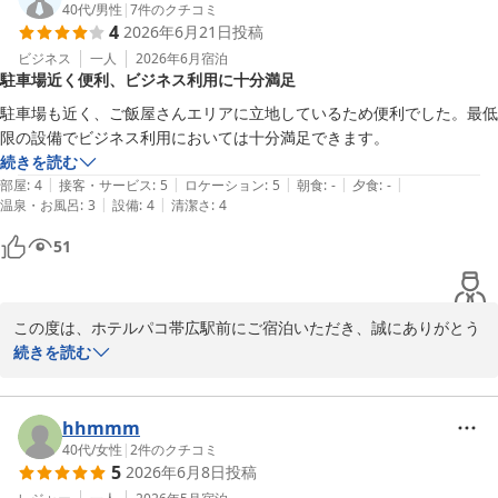
臭いの原因と思われるシャワーカーテンは、至急新しいものと交換
40代
/
男性
|
7
件のクチコミ
4
2026年6月21日
投稿
いたしました。湿度が高くなるこの時期は、これまで以上に入念に
チェックを行うよう注意します。ご報告ありがとうございました。

ビジネス
一人
2026年6月
宿泊
駐車場近く便利、ビジネス利用に十分満足
次回お越しの際も、カラフルで可愛らしいお部屋でお迎えいたしま
す。ご来館を、心よりお待ち申し上げております。

駐車場も近く、ご飯屋さんエリアに立地しているため便利でした。最低
限の設備でビジネス利用においては十分満足できます。
フロント　廣井
続きを読む
|
|
|
|
|
部屋
:
4
接客・サービス
:
5
ロケーション
:
5
朝食
:
-
夕食
:
-
ホテルパコ帯広駅前（旧ホテルパコ帯広２）
|
|
温泉・お風呂
:
3
設備
:
4
清潔さ
:
4
2026-06-27
51
この度は、ホテルパコ帯広駅前にご宿泊いただき、誠にありがとう
ございます。

続きを読む
「満足」とのお言葉をいただき、大変嬉しく思います。

当ホテルは帯広駅前に立地し、繁華街が近く徒歩圏内にたくさんの
飲食店がございます。我々スタッフお勧めのお店を冊子にてご案内
hhmmm
しておりますので、ご活用いただけると幸いです。

40代
/
女性
|
2
件のクチコミ
5
2026年6月8日
投稿
次回のご利用を、心よりお待ち申し上げております。
