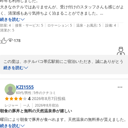
昨年も利用しました。

しいです。各4種類ご用意しておりますので、次回はまた違った種
大きなホテルではありませんが、受け付けのスタッフさんも感じがよ
類のものをお楽しみいただけると幸いです。

く、清潔感もあり気持ちよく泊まることができました。

歴史を感じる、決して新しいホテルではございませんが、今後も清
大浴場は道をはさんですぐのホテルCABINの入浴券が貰えます。
続きを読む
潔丁寧な清掃に加え、リーズナブルな価格でお客様をお迎えできる
|
|
|
|
|
CABINの天然モール温泉も利用できて、このお値段はかなりお得で
部屋
:
4
接客・サービス
:
5
ロケーション
:
5
温泉・お風呂
:
5
設備
:
4
清潔さ
よう努めて参ります。またこちらにお越しの際は、是非当ホテルを
:
5
す。

ご利用ください。ご来館を、お待ち申し上げております。

また、選べる枕というシステムがあり、好みのものを貸し出してもらえ
178
たり、お茶やコーヒーの抽出機もあり自由に飲めるのでありがたいで
フロント　廣井
す。

女性ひとりでも安心して利用できるホテルです。
ホテルパコ帯広駅前（旧ホテルパコ帯広２）
この度は、ホテルパコ帯広駅前にご宿泊いただき、誠にありがとう
2026-06-09
ございます。

続きを読む
気持ちよくご宿泊いただけたとのことで、大変嬉しく思います。

おっしゃる通り、大きなホテルではございませんが、小さなホテル
だからこそできる接客・サービスを、従業員一人一人が意識してお
KZI1555
客様と接しております。今後も今以上に皆様にご満足いただけるよ
60代
/
男性
|
5
件のクチコミ
4
2026年8月7日
投稿
う、努めて参ります。

選べる枕につきましては、お客様からのご要望にお応えし、高さ・
レジャー
一人
2026年8月
宿泊
朝食の豚丼と無料の天然温泉券が嬉しい
硬さの異なる数種類を取り揃えました。お客様のお好みの枕で、ご
ゆっくりお休みいただけると幸いです。

曜日により朝食で豚丼が食べれます。天然温泉の無料券が貰えました。
2階フリースペースのコーヒーマシーンは、13時〜21時の間ご利用
続きを読む