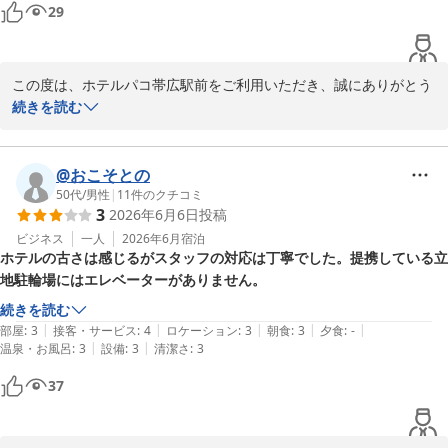
29
この度は、ホテルパコ帯広駅前をご利用いただき、誠にありがとう
ございます。

続きを読む
今後もご宿泊いただく皆様に、全てにおいてご満足いただけるよ
う、スタッフ一同気を引き締めて参ります。

次回のご利用を、心よりお待ち申し上げております。ご投稿いただ
@おこそとの
き、ありがとうございました。

50代
/
男性
|
11
件のクチコミ
3
2026年6月6日
投稿
フロント　廣井
ビジネス
一人
2026年6月
宿泊
ホテルの古さは感じるがスタッフの対応は丁寧でした。提携している立
ホテルパコ帯広駅前（旧ホテルパコ帯広２）
地駐輪場にはエレベーターがありません。
2026-06-27
続きを読む
|
|
|
|
|
部屋
:
3
接客・サービス
:
4
ロケーション
:
3
朝食
:
3
夕食
:
-
|
|
温泉・お風呂
:
3
設備
:
3
清潔さ
:
3
37