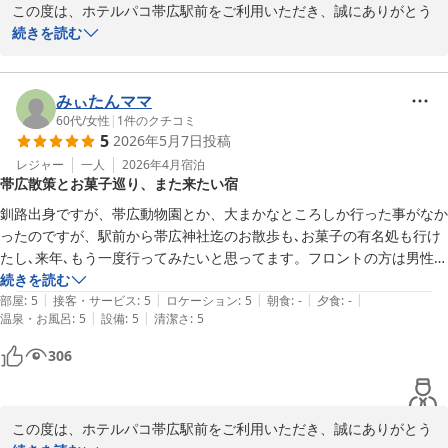
この度は、ホテルパコ帯広駅前をご利用いただき、誠にありがとう
ございます。

続きを読む
おっしゃる通り、立体駐車場にエレベーターは設置されておりませ
ん。お客様のご負担を軽減できるよう、お車をお停めいただく前に
フロントでお荷物をお預かりいたしますので、お気軽にお申し付け
みぃたんママ
ください。

60代
/
女性
|
1
件のクチコミ
5
2026年5月7日
投稿
ご投稿いただき、ありがとうございました。次回のご利用を、お待
ち申し上げております。

レジャー
一人
2026年4月
宿泊
帯広散策とお菓子巡り、また来たい宿
フロント　廣井
釧路出身ですが、帯広動物園とか、大まかなところしか行った事がなか
ったのですが、駅前から帯広神社迄のお散歩も､お菓子の有名処も行け
ホテルパコ帯広駅前（旧ホテルパコ帯広２）
たし､来年､もう一度行ってみたいと思ってます。フロントの方は男性も
2026-06-09
女性も親切でした。
続きを読む
|
|
|
|
|
部屋
:
5
接客・サービス
:
5
ロケーション
:
5
朝食
:
-
夕食
:
-
|
|
温泉・お風呂
:
5
設備
:
5
清潔さ
:
5
306
この度は、ホテルパコ帯広駅前をご利用いただき、誠にありがとう