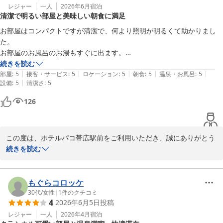
レジャー
一人
2026年6月
宿泊
清潔で明るい部屋と美味しい朝食に満足
お部屋はコンパクトですが清潔で、何より照明が明るくて助かりまし
た。

お部屋のお風呂のお湯もすぐに出ます。

朝食は豚丼、甘い卵焼き、それと紫蘇の入ったキャロットラペが美味し
続きを読む
|
|
|
|
|
かったです。

部屋
:
5
接客・サービス
:
5
ロケーション
:
5
朝食
:
5
温泉・お風呂
:
5
|
設備
:
5
清潔さ
:
5
スタッフの皆さんも親切でした！
126
この度は、ホテルパコ帯広駅前をご利用いただき、誠にありがとう
ございます。

続きを読む
お部屋の清掃や照明の明るさ、またお風呂の設備に関しまして、お
褒めの言葉をいただき大変嬉しく存じます。ご宿泊いただく皆様に
ご満足いただけるよう、より良い設備を考慮しております。

もぐらコロッケ
ご朝食につきましても帯広名物豚丼の他、甘い厚焼き卵焼きなど当
30代
/
女性
|
1
件のクチコミ
4
2026年6月5日
投稿
ホテル自慢のメニューをお楽しみいただけたようで何よりです。日
替わりで多くのメニューを用意しておりますので、次回ご宿泊の際
レジャー
一人
2026年4月
宿泊