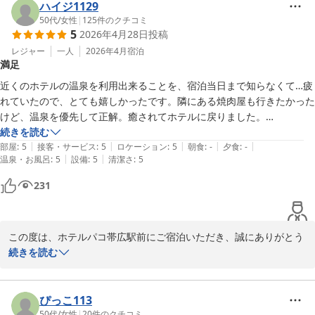
はじめ、ふじもりさんではインデアンカレーの他ボリュームのある
ハイジ1129
料理を、リーズナブルな金額でお召し上がりいただけます。

50代
/
女性
|
125
件のクチコミ
5
2026年4月28日
投稿
そして北海道のコンビニといえばセイコーマート。価格や地域性に
重点をおき、北海道では圧倒的な存在感を持ちます。ホットシェフ
レジャー
一人
2026年4月
宿泊
満足
のかつ丼は私のイチオシでございますので、是非お召し上がりいた
だきたいです。

近くのホテルの温泉を利用出来ることを、宿泊当日まで知らなくて…疲
駐車場につきましては、エレベーターのない自走式立体駐車場でご
れていたので、とても嬉しかったです。隣にある焼肉屋も行きたかった
ざいまして、お客様には不自由をおかけすることもございますが、
けど、温泉を優先して正解。癒されてホテルに戻りました。

事前のお荷物のお預かりで極力ご負担をかけぬよう努めておりま
お部屋も綺麗に清掃され、快適に過ごせました。
続きを読む
す。ご了承いただけると幸いです。

|
|
|
|
|
部屋
:
5
接客・サービス
:
5
ロケーション
:
5
朝食
:
-
夕食
:
-
また今後も朝食は「お母さんの味」をテーマに皆様にご満足いただ
|
|
温泉・お風呂
:
5
設備
:
5
清潔さ
:
5
ける料理を提供して参ります。

231
次回も当ホテルのご利用をお待ちしております。

この度は、ご投稿いただきありがとうございました。

この度は、ホテルパコ帯広駅前にご宿泊いただき、誠にありがとう
ございます。

続きを読む
ホテルパコ帯広駅前（旧ホテルパコ帯広２）
快適にお過ごしいただけたようで、大変嬉しく思います。

2026-05-06
モール温泉は北海道遺産に認定されており「美人の湯」とも言わ
れ、保温効果が高くお肌もつるつるになります。次回ご宿泊の際
ぴっこ113
も、日頃の疲れをモール温泉で癒していただけると幸いです。

50代
/
女性
|
20
件のクチコミ