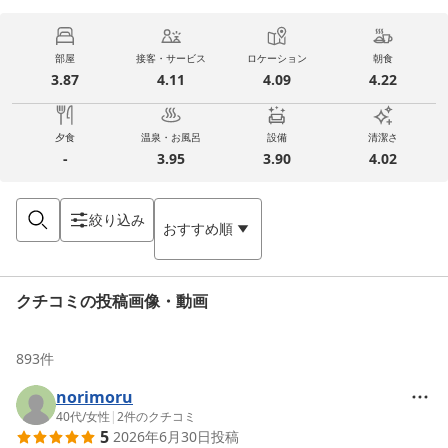
部屋
接客・サービス
ロケーション
朝食
3.87
4.11
4.09
4.22
夕食
温泉・お風呂
設備
清潔さ
-
3.95
3.90
4.02
絞り込み
おすすめ順
クチコミの投稿画像・動画
893
件
norimoru
40代
/
女性
|
2
件のクチコミ
5
2026年6月30日
投稿