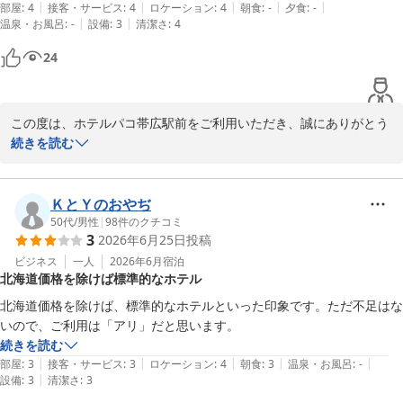
着を、スタッフ一同お待ちしております。次回のご利用を、心より
|
|
|
|
|
部屋
:
4
接客・サービス
:
4
ロケーション
:
4
朝食
:
-
夕食
:
-
お待ち申し上げております。

|
|
温泉・お風呂
:
-
設備
:
3
清潔さ
:
4
24
フロント　廣井
ホテルパコ帯広駅前（旧ホテルパコ帯広２）
2026-05-17
この度は、ホテルパコ帯広駅前をご利用いただき、誠にありがとう
ございます。

続きを読む
ご宿泊のご感想をお寄せいただき、重ねて御礼申し上げます。

総合的に良い評価をいただきながらも、コストパフォーマンスの面
でご期待に沿えず、心苦しく存じます。料金は日々変動いたします
ＫとＹのおやぢ
ので、またこちらにお越しの際は、当ホテルの宿泊プランをご覧い
50代
/
男性
|
98
件のクチコミ
3
2026年6月25日
投稿
ただけると幸いです。

次回のご利用を、お待ち申し上げております。

ビジネス
一人
2026年6月
宿泊
北海道価格を除けば標準的なホテル
フロント　廣井

北海道価格を除けば、標準的なホテルといった印象です。ただ不足はな
いので、ご利用は「アリ」だと思います。
続きを読む
ホテルパコ帯広駅前（旧ホテルパコ帯広２）
|
|
|
|
|
部屋
:
3
接客・サービス
:
3
ロケーション
:
4
朝食
:
3
温泉・お風呂
:
-
2026-07-03
|
設備
:
3
清潔さ
:
3