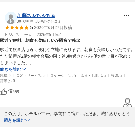
朝食につきまして「豊富で美味しかった」とのお言葉をいただき、
大変嬉しく存じます。調理スタッフにとっても、このようなお褒め
の言葉は何よりの励みとなります。

加藤ちゃちゃちゃ
今後も皆様にご満足いただけるよう、取り組んで参ります。

30代
/
男性
|
58
件のクチコミ
5
2026年6月27日
投稿
またこちらにお越しの際は、当ホテルをご利用ください。ご来館
を、お待ち申し上げております。

ビジネス
一人
2026年6月
宿泊
駅近で便利、朝食も美味しいが騒音で残念
フロント　廣井
駅近で飲食店も近く便利な立地にあります。朝食も美味しかったです。
ただ部屋が2階の朝食会場の隣で朝3時過ぎから準備の音で目が覚めて
ホテルパコ帯広駅前（旧ホテルパコ帯広２）
しまいました。。
2026-07-15
続きを読む
|
|
|
|
|
部屋
:
2
接客・サービス
:
5
ロケーション
:
5
温泉・お風呂
:
5
設備
:
5
清潔さ
:
5
53
この度は、ホテルパコ帯広駅前にご宿泊いただき、誠にありがとう
ございます。

続きを読む
今回お客様がお選びいただいた、理由があってお得なプランは、厨
房やリネン庫、共有スペースが同じフロアのため、声や音などが聞