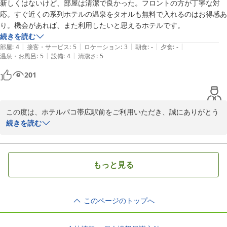
新しくはないけど、部屋は清潔で良かった。フロントの方が丁寧な対
ホテルパコ帯広駅前（旧ホテルパコ帯広２）
応。すぐ近くの系列ホテルの温泉をタオルも無料で入れるのはお得感あ
2026-05-09
り。機会があれば、また利用したいと思えるホテルです。
続きを読む
|
|
|
|
|
部屋
:
4
接客・サービス
:
5
ロケーション
:
3
朝食
:
-
夕食
:
-
|
|
温泉・お風呂
:
5
設備
:
4
清潔さ
:
5
201
この度は、ホテルパコ帯広駅前をご利用いただき、誠にありがとう
ございます。

続きを読む
決して新しいホテルではございませんが、丁寧な清掃を心掛け、清
潔に保つよう努めております。

フロントの対応につきましても、親切丁寧をモットーに、お客様に
もっと見る
心地良くご滞在いただけるよう心掛けております。

今後も皆様に「また利用したい」と思っていただけるよう、従業員
一同向上心を持って取り組んで参ります。

このページのトップへ
またこちらにお越しの際は、是非当ホテルをご利用ください。ご来
館を、お待ち申し上げております。
