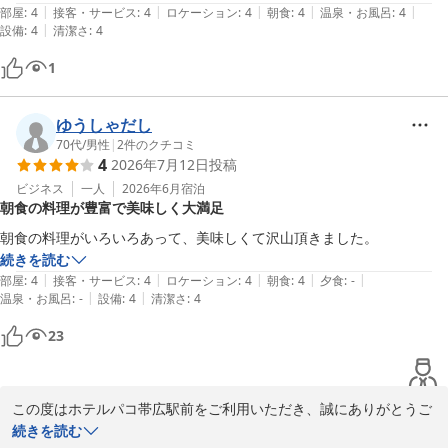
いただけます。雑誌や漫画本もご用意しておりますので、是非おく
|
|
|
|
|
部屋
:
4
接客・サービス
:
4
ロケーション
:
4
朝食
:
4
温泉・お風呂
:
4
つろぎの場にご利用くださいませ。

|
設備
:
4
清潔さ
:
4
ご投稿いただき、ありがとうございました。次回のご利用を、スタ
1
ッフ一同お待ち申し上げております。

フロント　廣井
ゆうしゃだし
70代
/
男性
|
2
件のクチコミ
ホテルパコ帯広駅前（旧ホテルパコ帯広２）
4
2026年7月12日
投稿
2026-06-09
ビジネス
一人
2026年6月
宿泊
朝食の料理が豊富で美味しく大満足
朝食の料理がいろいろあって、美味しくて沢山頂きました。
続きを読む
|
|
|
|
|
部屋
:
4
接客・サービス
:
4
ロケーション
:
4
朝食
:
4
夕食
:
-
|
|
温泉・お風呂
:
-
設備
:
4
清潔さ
:
4
23
この度はホテルパコ帯広駅前をご利用いただき、誠にありがとうご
ざいます。

続きを読む