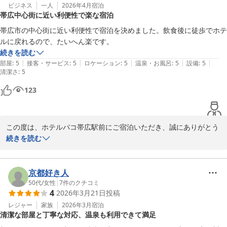
嬉しく我々も温かい気持ちにさせていただきました。心より感謝申
ビジネス
一人
2026年4月
宿泊
帯広中心街に近い利便性で楽な宿泊
し上げます。

これからも「ありがとう」のお言葉をいただけるよう、従業員一同
帯広市の中心街に近い利便性で宿泊を決めました。飲食後に徒歩でホテ
精進して参ります。

ルに戻れるので、たいへん楽です。
ご投稿いただきありがとうございました。次回のご利用を、心より
続きを読む
お待ち申し上げております。

|
|
|
|
|
部屋
:
5
接客・サービス
:
5
ロケーション
:
5
温泉・お風呂
:
5
設備
:
5
清潔さ
またお会いできるのを楽しみにしております。

:
5
フロント　廣井
123
ホテルパコ帯広駅前（旧ホテルパコ帯広２）
2026-03-25
この度は、ホテルパコ帯広駅前にご宿泊いただき、誠にありがとう
ございます。

続きを読む
おっしゃる通り、当ホテルは帯広駅前の中心街の立地で、とても利
便性が良いと皆様からお喜びの声をいただいております。

徒歩圏内に飲食店も多数あり、我々スタッフお勧めのお店もたくさ
京都好き人
んございますので、次回は是非我々に紹介させてください。

50代
/
女性
|
7
件のクチコミ
4
2026年3月21日
投稿
次回のご利用を、心よりお待ち申し上げております。

レジャー
家族
2026年3月
宿泊
清潔な部屋と丁寧な対応、温泉も利用できて満足
フロント　廣井