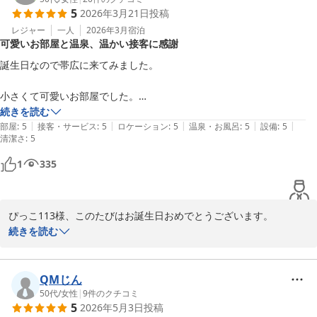
5
2026年3月21日
投稿
次回のご利用を、心よりお待ち申し上げております。

レジャー
一人
2026年3月
宿泊
可愛いお部屋と温泉、温かい接客に感謝
フロント　廣井
誕生日なので帯広に来てみました。

ホテルパコ帯広駅前（旧ホテルパコ帯広２）
2026-05-06
小さくて可愛いお部屋でした。

照明が暖色で明るくて、良かったです。

続きを読む
|
|
|
|
|
部屋
:
5
接客・サービス
:
5
ロケーション
:
5
温泉・お風呂
:
5
設備
:
5
清潔さ
:
5
お風呂はキャビンの温泉が使えます。

いいお湯でした。

1
335
フロントの方の物腰が柔らかく、良い気分になりました。

ありがとう、お世話になりました。
ぴっこ113様、このたびはお誕生日おめでとうございます。

特別な1日にホテルパコ帯広駅前にご宿泊いただき、誠にありがと
続きを読む
うございます。当ホテルへの高い評価と感謝のお気持ち、そして良
い気分になられたとのお言葉をいただき、とても嬉しく光栄に存じ
ます。

QMじん
我々の方こそ、大切な記念日に当ホテルをご利用いただき、たくさ
50代
/
女性
|
9
件のクチコミ
5
2026年5月3日
投稿
んのお褒めの言葉を頂戴し、感謝の気持ちでいっぱいです。本当に