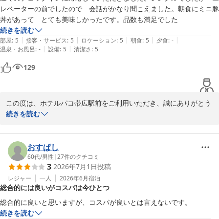
ご投稿いただき、ありがとうございました。

レベーターの前でしたので　会話がかなり聞こえました。朝食にミニ豚
丼があって　とても美味しかったです。品数も満足でした
続きを読む
|
|
|
|
|
部屋
:
5
接客・サービス
:
5
ロケーション
:
5
朝食
:
5
夕食
:
-
ホテルパコ帯広駅前（旧ホテルパコ帯広２）
|
|
温泉・お風呂
:
-
設備
:
5
清潔さ
:
5
2026-06-14
129
この度は、ホテルパコ帯広駅前をご利用いただき、誠にありがとう
ございます。

続きを読む
とても高い評価をいただき、大変嬉しく思います。朝食の豚丼は、
皆様に帯広名物を美味しくお召し上がりいただきたく、レストラン
スタッフが真心込めて調理しておりますので、お褒めの言葉をいた
おすぱし
だき本当に嬉しいです。

60代
/
男性
|
27
件のクチコミ
3
2026年7月1日
投稿
豚丼は週2回と限定メニューでございますが、今後も美味しく提供
して参ります。次回ご宿泊の際も、お召し上がりいただけると幸い
レジャー
一人
2026年6月
宿泊
総合的には良いがコスパは今ひとつ
です。

また、今回は遅いお時間のご到着、大変お疲れ様でございました。
総合的に良いと思いますが、コスパが良いとは言えないです。
チェックイン時間は何時でも構いません。遅い時間でも皆様のご到
続きを読む