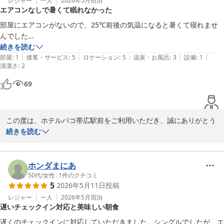
レジャー
一人
2026年5月
宿泊
エアコンなしで暑くて眠れなかった
フロント　廣井
部屋にエアコンがないので、25℃前後の気温になると暑くて寝れませ
ホテルパコ帯広駅前（旧ホテルパコ帯広２）
んでした...
2026-06-24
続きを読む
|
|
|
|
|
部屋
:
1
接客・サービス
:
5
ロケーション
:
5
温泉・お風呂
:
3
設備
:
1
清潔さ
:
2
69
この度は、ホテルパコ帯広駅前をご利用いただき、誠にありがとう
ございます。

続きを読む
ご滞在中はご不快な思いをさせてしまい、大変申し訳ございません
でした。当ホテルは一括空調システムの為、ご宿泊いただいた時期
には、冷房はご利用いただけませんでした。

ホンダまにあ
暖房から冷房への空調切り替え時期につきましては、非常に悩まし
50代
/
女性
|
1
件のクチコミ
5
2026年5月11日
投稿
い問題でございます。日々今後の予想気温を確かめながら、我々ス
タッフが実際にお部屋の体感を確認し判断しておりますが、この度
レジャー
一人
2026年5月
宿泊
遅いチェックイン対応と美味しい朝食
は予想以上に気温が上昇し、ご迷惑をおかけいたしました。重ねて
お詫び申し上げます。

遅くのチェックインに対応していただきました。シングルでしたが　エ