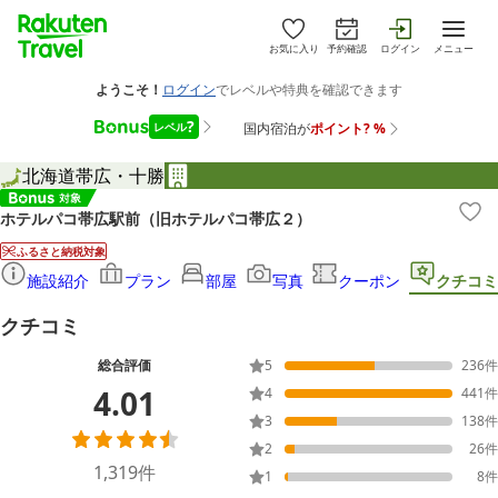
お気に入り
予約確認
ログイン
メニュー
北海道
帯広・十勝
ホテルパコ帯広駅前（旧ホテルパコ帯広２）
ふるさと納税対象
施設紹介
プラン
部屋
写真
クーポン
クチコミ
クチコミ
総合評価
5
236
件
4.01
4
441
件
3
138
件
2
26
件
1,319
件
1
8
件