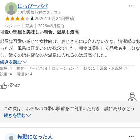
こえる場合があるという宿泊プランでございますが、早朝からの物
にっぴーパパ
音でごゆっくりお休みいただけなかったようで、心苦しく思いま
50代
/
男性
|
2
件のクチコミ
4
2026年6月24日
投稿
す。最小限の作業音で抑えられるよう努力します。

その他接客・立地・設備等につきましては高い評価をいただき、と
レジャー
家族
2026年6月
宿泊
可愛い部屋と美味しい朝食、温泉も最高
ても嬉しいです。

次回も当ホテルをお選びいただけると幸いです。ご利用を、お待ち
部屋は可愛い感じで女性向け、おじさんには合わないかな。清潔感はあ
申し上げております。

ったが、風呂は汗臭いのが残念でした。朝食は美味しく品数も申し分な
し。近くの姉妹店なのか温泉に入れるのは最高でした。
フロント　廣井
続きを読む
|
|
|
|
|
部屋
:
4
接客・サービス
:
4
ロケーション
:
4
朝食
:
5
温泉・お風呂
:
4
ホテルパコ帯広駅前（旧ホテルパコ帯広２）
|
設備
:
4
清潔さ
:
4
2026-06-27
47
この度は、ホテルパコ帯広駅前をご利用いただき、誠にありがとう
ございます。

続きを読む
たくさんのお褒めの言葉をいただき、大変嬉しく思いますが、バス
ルームの臭いにつきましては心苦しく思います。申し訳ございませ
んでした。

転勤になった人