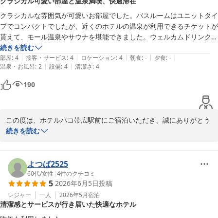
クラシカル可愛い部屋と温泉満喫、快適滞在
はまた違った料理をお楽しみいただけると幸いです。

スタッフの対応にも温かいお言葉を賜り、とても励みになります。
クラシカルな雰囲気が可愛いお部屋でした。バスルームはユニットタイ
このお言葉に甘えることなく、今後も従業員一同精進して参りま
プでコンパクトでしたが、近くのホテルの温泉が利用できるチケットが
す。

貰えて、モール温泉やサウナを堪能できました。ウェルカムドリンクサ
またこちらにお越しの際は、是非当ホテルをご利用ください。お客
ービスやシャンプーバー、入浴剤など嬉しいサービスが用意されてたの
続きを読む
様の次回のお越しを心よりお待ち申し上げております。

|
|
|
|
|
もありがたかったです。建物自体は歴史を感じる雰囲気でしたが、掃除
部屋
:
4
接客・サービス
:
4
ロケーション
:
4
朝食
:
-
夕食
:
-
|
|
温泉・お風呂
:
2
設備
:
4
清潔さ
:
4
が行き届いており清潔感がありました。駅からも近く、リーズナブルな
フロント　廣井
のにとても快適な滞在でした。また利用させていただきたいです。
190
ホテルパコ帯広駅前（旧ホテルパコ帯広２）
2026-07-03
この度は、ホテルパコ帯広駅前にご宿泊いただき、誠にありがとう
ございます。

続きを読む
快適にお過ごしいただけたようで、大変嬉しく思います。

リニューアルの際に、各フロア違った色調の可愛いらしいデザイン
のお部屋に生まれ変わりました。お客様のおっしゃる通り、クラシ
よつば2525
カルな雰囲気が心地良いと、皆様からもお喜びの声をいただいてお
60代
/
女性
|
4
件のクチコミ
5
2026年6月5日
投稿
ります。次回は違った色調のお部屋のご用意も可能でございますの
で、ご要望がございましたら、ご予約の際お気軽にお申し付けくだ
レジャー
一人
2026年5月
宿泊
清潔感とサービスが行き届いた快適なホテル
さい。

また、シャンプーバーや入浴剤につきましても、お喜びいただき嬉