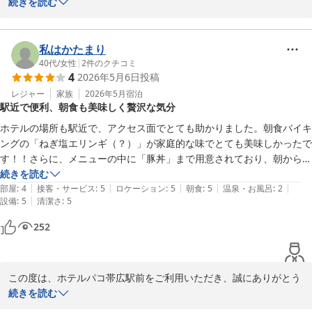
ございます。

続きを読む
とても高い評価をいただき、大変嬉しく思うとともに光栄に存じま
す。

帯広神社やお菓子の有名店を、気持ちよく歩かれたようですね。街
私はかたまり
並みや風景を眺めながらのお散歩はとても心地が良いですよね。

40代
/
女性
|
2
件のクチコミ
4
2026年5月6日
投稿
また、我々フロントスタッフは、人が良すぎるほどお客様とのコミ
ュニケーションを大切にしておりますので「親切」とお受け取りい
レジャー
家族
2026年5月
宿泊
駅近で便利、朝食も美味しく贅沢な気分
ただきとても嬉しいです。今後も親切丁寧をモットーにお客様と接
して参ります。

ホテルの場所も駅近で、アクセス面でとても助かりました。朝食バイキ
是非来年もこちらへお越しいただき、当ホテルをご利用いただける
ングの「ねぎ塩エリンギ（？）」が家庭的な味でとても美味しかったで
と幸いです。ご来館を、お待ち申し上げております。

す！！さらに、メニューの中に「豚丼」まで用意されており、朝から贅
沢な気分を味わえたのは嬉しいサプライズでした。

続きを読む
フロント　廣井
|
|
|
|
|
​唯一残念だったのが、お風呂の排水の悪さです。水の流れがスムーズで
部屋
:
4
接客・サービス
:
5
ロケーション
:
5
朝食
:
5
温泉・お風呂
:
2
|
設備
:
5
清潔さ
:
5
はなく、シャワーを出してすぐに足元に水が溜まっていきました。

ホテルパコ帯広駅前（旧ホテルパコ帯広２）
しっかり流れていくのか少し不安を感じる場面がありましたが、しばら
252
2026-05-09
く経つとちゃんと流れてました。
この度は、ホテルパコ帯広駅前をご利用いただき、誠にありがとう
ございます。

続きを読む
たくさんのお褒めの言葉をいただき、とても嬉しいです。特に朝食