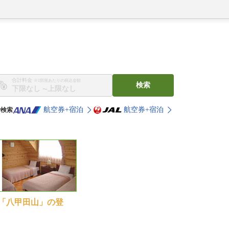
合計料金
※1部屋あたりの税込金額
検索
〜
航空券+宿泊
航空券+宿泊
で検索
「八甲田山」の登