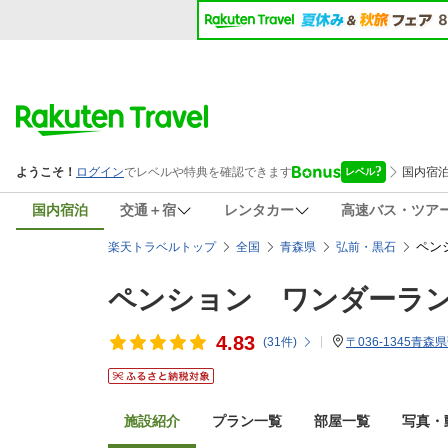
国内宿泊
交通＋宿
レンタカー
高速バス・ツア
ペン
楽天トラベルトップ
全国
青森県
弘前・黒石
ペンション ワンダーラ
4.83
(
31
件)
〒036-1345
施設紹介
プラン一覧
部屋一覧
写真・動