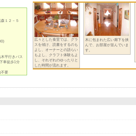
黒森１２－５
広々とした食堂では、グラ
木に包まれた広い廊下を挟
0)
スを傾け、読書をするのも
んで、お部屋が並んでいま
よし、オーナーとの語らい
す。
もよし、クラフト体験もよ
枯木平行きバス
し、それぞれのゆったりと
下車徒歩1分
した時間が流れます。
約不要