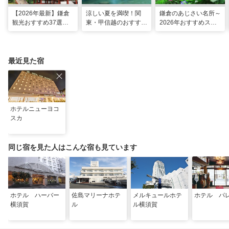
【2026年最新】鎌倉
涼しい夏を満喫！関
鎌倉のあじさい名所～
観光おすすめ37選！
東・甲信越のおすすめ
2026年おすすめスポ
運気UP！グルメや絶
避暑地14選
ット16選～
景スポット、ロケ地も
最近見た宿
ホテルニューヨコ
スカ
同じ宿を見た人はこんな宿も見ています
ホテル ハーバー
佐島マリーナホテ
メルキュールホテ
ホテル パ
横須賀
ル
ル横須賀