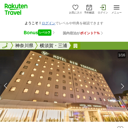
お気に入り
予約確認
ログイン
メニュー
全国
全国
神奈川県
横須賀・三浦
ホテルニューヨコスカ
1/16