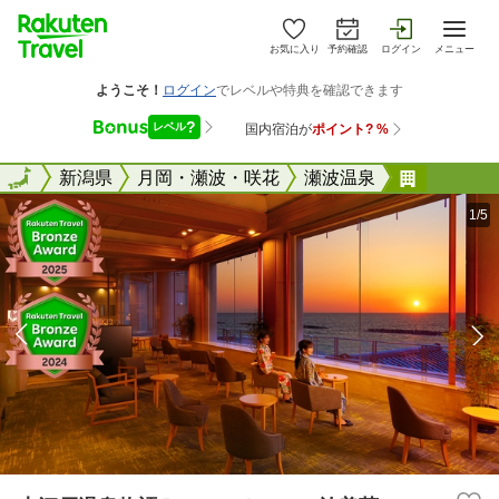
お気に入り
予約確認
ログイン
メニュー
全国
全国
新潟県
月岡・瀬波・咲花
瀬波温泉
大江戸温
1/5