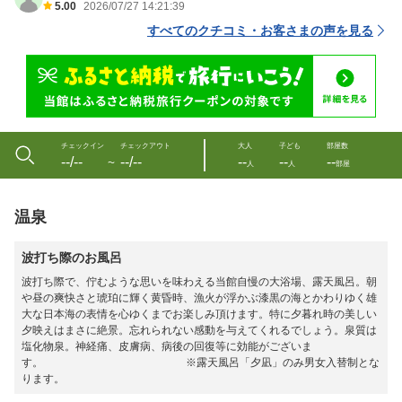
5.00
2026/07/27 14:21:39
すべてのクチコミ・お客さまの声を見る
チェックイン
チェックアウト
大人
子ども
部屋数
--/--
--/--
--
--
--
〜
人
人
部屋
温泉
波打ち際のお風呂
波打ち際で、佇むような思いを味わえる当館自慢の大浴場、露天風呂。朝
や昼の爽快さと琥珀に輝く黄昏時、漁火が浮かぶ漆黒の海とかわりゆく雄
大な日本海の表情を心ゆくまでお楽しみ頂けます。特に夕暮れ時の美しい
夕映えはまさに絶景。忘れられない感動を与えてくれるでしょう。泉質は
塩化物泉。神経痛、皮膚病、病後の回復等に効能がございま
す。 ※露天風呂「夕凪」のみ男女入替制とな
ります。