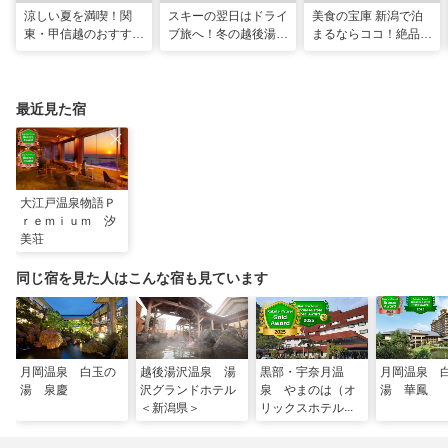
涼しい夏を満喫！関
スキーの翌日はドライ
美食の宝庫 新潟で泊
東・甲信越のおすすめ
ブ旅へ！冬の越後湯沢
まるならココ！絶品グ
避暑地14選
周辺観光モデルコース
ルメが味わえる厳選
10宿
最近見た宿
大江戸温泉物語Ｐ
ｒｅｍｉｕｍ 汐
美荘
同じ宿を見た人はこんな宿も見ています
月岡温泉 白玉の
越後湯沢温泉 湯
黒部・宇奈月温
月岡温泉 
湯 泉慶
沢グランドホテル
泉 やまのは（オ
湯 華鳳
＜新潟県＞
リックスホテルズ
＆リゾーツ）