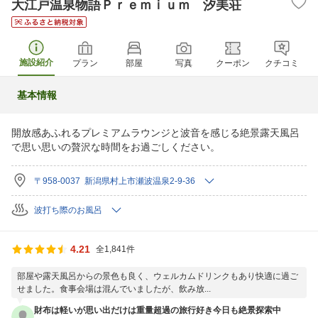
大江戸温泉物語Ｐｒｅｍｉｕｍ 汐美荘
施設紹介
プラン
部屋
写真
クーポン
クチコミ
基本情報
開放感あふれるプレミアムラウンジと波音を感じる絶景露天風呂
で思い思いの贅沢な時間をお過ごしください。
〒958-0037 新潟県村上市瀬波温泉2-9-36
波打ち際のお風呂
4.21
全1,841件
部屋や露天風呂からの景色も良く、ウェルカムドリンクもあり快適に過ご
せました。食事会場は混んでいましたが、飲み放...
財布は軽いが思い出だけは重量超過の旅行好き今日も絶景探索中