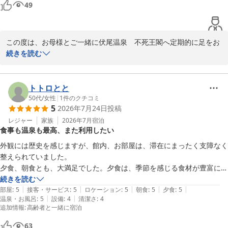
スタッフ一同、心よりお待ち申し上げております。
49
伏尾温泉 不死王閣
2026-06-08
この度は、お母様とご一緒に伏尾温泉　不死王閣へ定期的に足をお
運びいただき、誠にありがとうございます。

続きを読む
大阪市内から車で30分という立地ながら、日常を離れて旅行気分を
味わっていただけているとのこと、大変嬉しく存じます。

トトロとと
また、当館のコース料理や朝食バイキングにつきましても、お母様
50代
/
女性
|
1
件のクチコミ
5
2026年7月24日
投稿
とご一緒にお楽しみいただけているようで何よりでございます。お
料理に関してお褒めの言葉をいただき、調理スタッフも大変励みに
レジャー
家族
2026年7月
宿泊
食事も温泉も最高、また利用したい
なります。

外観には歴史を感じますが、館内、お部屋は、滞在にまったく支障なく
これからも、お母様とごゆっくりとお寛ぎいただける空間とサービ
整えられていました。

スをご提供できるよう努めてまいります。

夕食、朝食とも、大満足でした。夕食は、季節を感じる食材が豊富に取
今後も皆様に喜んでいただけるよう、より一層精進してまいります
り入れられており、前菜からデザートまで、どれもしっかりおいしかっ
続きを読む
ので、またのお越しをスタッフ一同心よりお待ちしております。

|
|
|
|
|
たです。朝食は、チキンラーメンやできたておにぎりがあったり、朝か
部屋
:
5
接客・サービス
:
5
ロケーション
:
5
朝食
:
5
夕食
:
5
|
|
温泉・お風呂
:
5
設備
:
4
清潔さ
:
4
らおなかいっぱいいただきました。

追加情報
:
高齢者と一緒に宿泊
今後とも、どうぞよろしくお願い申し上げます。
大浴場はとても開放感があり、露天風呂がほんとうに気持ちよかったで
す。木々の緑に癒されました。

伏尾温泉 不死王閣
63