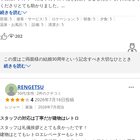
ありがとうございました。
くださりとても助かりました。

お部屋やお風呂は清潔感があり快適で、お料理はどれも盛り付けが美し
続きを読む
|
|
|
|
|
く、とてもおいしかったそうです。

部屋
:
5
接客・サービス
:
5
ロケーション
:
5
朝食
:
5
夕食
:
5
|
|
温泉・お風呂
:
5
設備
:
5
清潔さ
:
5
何より従業員の皆様の温かい心遣いに何度も感激したようです。

チェックインの際にお祝いの言葉をかけていただき、夕食時にはサービ
202
スで写真撮影もしていただけて、とても喜んでいました。

写真に写る両親の表情からも、充実した素敵な時間を過ごせたことが伝
わってきました。

この度はご両親様の結婚30周年という記念すべき大切なひととき
不死王閣さんを選んで本当によかったです。

に、伏尾温泉　不死王閣をお選びいただき、誠にありがとうござい
続きを読む
両親にとって素敵な思い出になったと思います。

ます。

本当にありがとうございました。
ご両親様にもお喜びいただけたとのこと、また、スタッフの対応に
RENGETSU
つきましても温かいお言葉を賜り、大変光栄でございます。お祝い
50代
/
女性
|
2
件のクチコミ
4
2026年7月16日
投稿
の席のお手伝いをさせていただいたこと、私共にとっても心温まる
思い出となりました。

レジャー
家族
2026年7月
宿泊
スタッフの対応は丁寧だが建物はレトロ
お食事やお部屋につきましてもご満足いただけたご様子を伺い、ス
スタッフは礼儀挨拶ととても良かったです！

タッフ一同、安堵とともに大きな励みとなっております。ご両親様
建物はとてもレトロエレベーターもレトロ

にとって素敵な記念日となりましたら幸いです。
