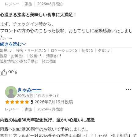
レジャー
家族
2026年8月
宿泊
心温まる接客と美味しい食事に大満足！
まず、チェックイン時から、

フロントの方の心のこもった接客、おもてなしに感動感激いたしまし
た。

お部屋もとても綺麗に清掃されており、

続きを読む
|
|
|
|
|
気持ちよく過ごすことができました。

部屋
:
5
接客・サービス
:
5
ロケーション
:
5
朝食
:
5
夕食
:
5
|
|
温泉・お風呂
:
-
設備
:
5
清潔さ
:
5
お食事もどれもこれも大変美味しく、

追加情報
:
小さな子供と一緒に宿泊
あまり食べる機会の無い鮎の塩焼きもいただくことができて嬉しかった
です。

6
朝食バイキングでは、目の前で握ってくれるおにぎりコーナーが有り、
ついつい食べすぎてしまいました♪♪

きゃみーー
6、5、3歳の子どもを連れての宿泊で、

20代
/
女性
|
1
件のクチコミ
騒がしくしてしまいましたが、

5
2026年7月19日
投稿
どのスタッフの方もとても優しく親切にしてくださったおかげで

レジャー
家族
2026年7月
宿泊
子どもたちも楽しい時間を過ごせたようです。

チェックアウト時には

両親の結婚30周年記念旅行、温かい心遣いに感激
「帰りたくない」「楽しかった！」と言っていました。

両親への結婚30周年のお祝いで予約しました。

また、利用したいと思える旅になりました。

事前にアレルギー対応や椅子の準備をお願いしましたが、快く対応して