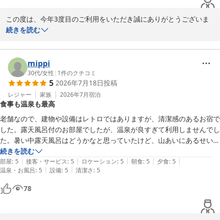
またのお越しを、スタッフ一同心よりお待ち申し上げております。

この度は、今年3度目のご利用をいただき誠にありがとうございま
す。また、日頃より伏尾温泉　不死王閣をご愛顧いただいておりま
続きを読む
伏尾温泉　不死王閣　スタッフ一同
すこと、重ねて御礼申し上げます。

伏尾温泉 不死王閣
せっかくのご滞在中に、他のお客様のマナーによりご不快な思いを
mippi
2026-07-24
させてしまいましたこと、深くお詫び申し上げます。本来であれ
30代
/
女性
|
1
件のクチコミ
5
2026年7月18日
投稿
ば、心身ともにリラックスしていただくべき温泉の場で、そのよう
な光景を目にされたとのこと、心苦しい限りでございます。

レジャー
家族
2026年7月
宿泊
食事も温泉も最高
貴重なご指摘をいただき、ありがとうございます。現在、当館では
老舗なので、建物や設備はレトロではありますが、清潔感のあるお宿で
海外のお客様向け等の案内は設けておりますが、改めてすべてのお
した。露天風呂付のお部屋でしたが、温泉が良すぎて利用しませんでし
客様に気持ちよくご利用いただけるよう、脱衣所や浴場内でのマナ
た。暑い中露天風呂はどうかなと思っていたけど、山あいにあるせいも
ー啓発の掲示方法や周知のあり方について今後の検討材料とさせて
あってか、じめじめすることもなく、快適でした。

続きを読む
いただきます。

|
|
|
|
|
部屋
:
5
接客・サービス
:
5
ロケーション
:
5
朝食
:
5
夕食
:
5
|
|
温泉・お風呂
:
5
設備
:
5
清潔さ
:
5
食事のボリュームもすごかったです。

泉質やお料理につきましてはご評価をいただき大変嬉しく存じま
夕食で出た鮎の塩焼きが絶品でした。最後のデザートも、フルーツと書
78
す。今後も皆様に心地よい空間を提供できるよう、より一層のサー
かれていて、数切れのフルーツかなと思っていたら、ちょっとしたパフ
ビス向上に努めてまいる所存です。

ェみたいなサイズでびっくりしました（笑）

朝食バイキングで選べたミニおにぎりも６種類くらいあったのと、お米