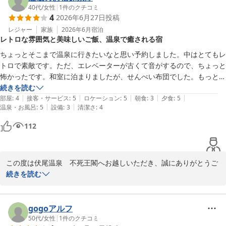
ンプーバーをお楽しみいただけたご様子を伺い、スタッフ一同励み
40代
/
女性
|
1
件のクチコミ
4
2026年6月27日
投稿
になります。

レジャー
家族
2026年6月
宿泊
レトロな雰囲気と美味しいご飯、温泉で癒される宿
一方で、客室の臭いに関しまして、ご不快な思いをさせてしまい誠
に申し訳ございませんでした。快適にお過ごしいただくための準備
ちょっとそこまで温泉に行きたいなと思い予約しました。中はとてもレ
が不足しており、深く反省しております。

トロで素敵です。ただ、エレベーターが古くて音がするので、ちょっと
今回ご指摘いただきました件につきましては、清掃および点検体制
怖かったです。和室に泊まりましたが、せんべい布団でした。もっとふ
を改めて見直し、改善に向けて早急に客室の確認と消臭対策を徹底
かふかなら尚良。ご飯はさくさく出してくれるし、仲居さんも笑顔で、
続きを読む
いたします。

|
|
|
|
|
優しくてみんな素敵。晩御飯はちょっとだけ豪華懐石でしたが美味しか
部屋
:
4
接客・サービス
:
5
ロケーション
:
5
朝食
:
3
夕食
:
5
|
|
温泉・お風呂
:
5
設備
:
3
清潔さ
:
4
った！お風呂は、露天風呂に、大浴場、サウナ、水風呂もあって整った
貴重なご意見を賜り、心より感謝申し上げます。

～！

112
もしまたお近くへお越しの際は、より快適にお過ごしいただけるよ
また機会があれば行きたいお宿でした！

う努めてまいりますので、ぜひ当館へお立ち寄りください。またの
ありがとうございました！
お越しを心よりお待ちしております。

この度は伏尾温泉　不死王閣へお越しいただき、誠にありがとうご
伏尾温泉　不死王閣　スタッフ一同
ざいました。

続きを読む
温泉やお食事、そしてスタッフの対応につきましても温かいお言葉
伏尾温泉 不死王閣
をいただき、大変嬉しく存じます。

2026-06-29
gogoアルフ
一方で、エレベーターの設備や寝具に関しまして、ご不便とご心配
50代
/
女性
|
1
件のクチコミ