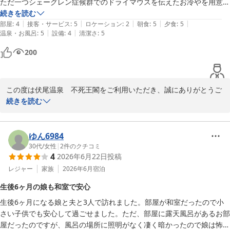
ただ一つシェーグレン症候群でのドライマウスを伝えたお冷やを用意し
てほしいと頼みましたが

続きを読む
ぜひまた、機会がございましたら皆様でお越しくださいませ。

|
|
|
|
|
用意はされておらず　水道水を飲めますと...

部屋
:
4
接客・サービス
:
5
ロケーション
:
2
朝食
:
5
夕食
:
5
伏尾温泉　不死王閣にて、またお会いできる日を心よりお待ち申し
|
|
温泉・お風呂
:
5
設備
:
4
清潔さ
:
5
こんな宿は初めてでした。
上げております。

200
この度は温かいレビューを投稿していただき、誠にありがとうござ
いました。
伏尾温泉 不死王閣
この度は伏尾温泉　不死王閣をご利用いただき、誠にありがとうご
2026-07-19
ざいます。

続きを読む
スタッフの対応についてお褒めの言葉をいただき、大変嬉しく存じ
ます。

ゆん6984
一方で、お飲み物に関する配慮が不足しており、ご不快な思いをさ
30代
/
女性
|
2
件のクチコミ
4
2026年6月22日
投稿
せてしまいましたことを深くお詫び申し上げます。お客様からのお
申し出に対して、より丁寧で寄り添った対応をすべきところ、配慮
レジャー
家族
2026年6月
宿泊
に欠ける案内となってしまいました。

生後6ヶ月の娘も和室で安心
生後6ヶ月になる娘と夫と3人で訪れました。部屋が和室だったので小
今回のご指摘を重く受け止め、体調や個別の事情をお伝えいただい
さい子供でも安心して過ごせました。ただ、部屋に露天風呂があるお部
たお客様に対して、より適切なサービスが提供できるよう、スタッ
屋だったのですが、風呂の場所に照明がなく凄く暗かったので娘は怖が
フ一同で共有し改善に努めてまいります。お飲み物のご提供につき