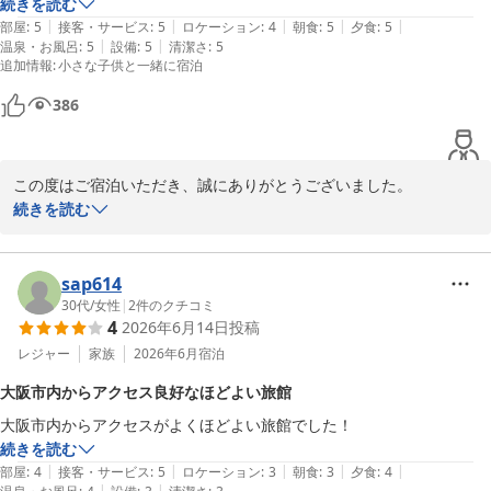
しかしお掃除がどこもいき届いており、古さを大切にしているホテルだ
続きを読む
さらに、館内で販売しております朝採れ野菜までご利用いただき、
|
|
|
|
|
なと感じました。

部屋
:
5
接客・サービス
:
5
ロケーション
:
4
朝食
:
5
夕食
:
5
ありがとうございます。地元ならではの魅力も感じていただけまし
|
|
温泉・お風呂
:
5
設備
:
5
清潔さ
:
5
お部屋の露天風呂は絶景で明るい時間に景色も楽しめました！

たら何よりでございます。

追加情報
:
小さな子供と一緒に宿泊
お食事もみなとても美味しく、目でも楽しませて頂きました。生ものが
食べられないなどお伝えすると白身魚のムニエルに変更して頂き、また
「次回はご主人様やお嬢様とも」とのお言葉を頂戴し、大変嬉しく
386
それもとても美味しかったです。品数も多くお腹もいっぱいになりまし
存じます。

た！炊き込みご飯もとても

お風呂は内風呂の他に露天風呂が3つもあり、泉　質もとても優しく感
ぜひまたご家族皆さまで、ゆっくりとした時間をお過ごしにお越し
この度はご宿泊いただき、誠にありがとうございました。

じました。とにかくどこも清潔で、とてもリラックス出来ました。

くださいませ。

続きを読む
スタッフの皆様も対応がとても親切でした。

スタッフ一同、心よりお待ち申し上げております。
「とても良いホテル」とのお言葉を頂戴し、大変嬉しく存じます。

伏尾温泉 不死王閣
建物やエレベーターに歴史を感じられたとのこと、どこか懐かしい
sap614
2026-05-27
雰囲気も含めてお楽しみいただけたご様子に、私どもも嬉しく拝読
30代
/
女性
|
2
件のクチコミ
4
2026年6月14日
投稿
いたしました。また、その中でも清掃についてお褒めいただき、
「古さを大切にしているホテル」と感じていただけたことは、スタ
レジャー
家族
2026年6月
宿泊
ッフにとって何よりの励みでございます。

大阪市内からアクセス良好なほどよい旅館
大阪市内からアクセスがよくほどよい旅館でした！
お部屋の露天風呂からの景色や、大浴場の露天風呂もご満喫いただ
続きを読む
けたとのこと、ゆっくりとリラックスしてお過ごしいただけたよう
|
|
|
|
|
部屋
:
4
接客・サービス
:
5
ロケーション
:
3
朝食
:
3
夕食
:
4
で何よりでございます。

|
|