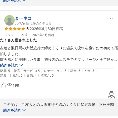
ざいました。

続きを読む
伏尾温泉　不死王閣 スタッフ一同
館内の改装箇所につきましてお褒めのお言葉をいただき、大変嬉し
伏尾温泉 不死王閣
く存じます。また、当館自慢の温泉やシャンプーバイキングにつき
まーネコ
2026-07-19
ましても、ご満足いただけたご様子で何よりでございます。

50代
/
女性
|
2
件のクチコミ
5
2026年6月30日
投稿
一方で、客室のユニットバスに関しまして、ご不便をおかけし申し
レジャー
友達
2026年6月
宿泊
たくさん癒されました
訳ございませんでした。お客様からいただいた貴重なご意見は、今
後の施設改善の際の重要な参考とさせていただきます。客室設備の
友達と数日間の大阪旅行の締めくくりに温泉で疲れを癒すため初めて宿
利便性向上につきましては、今後の参考にさせていただきます。

泊しました。

露天風呂に美味しい食事、施設内のエステでのマッサージと全て良かっ
至らぬ点もございましたが、当館での滞在がお客様にとって快適な
たです‼このマッサージでは足の疲れが吹っ飛びました(^^)友達も体が
続きを読む
ものとなりましたら幸いです。またお近くにお越しの際は、ぜひ当
|
|
|
|
|
軽くなり楽になったと感動し喜んでいました！（ちなみにロビーにある
部屋
:
5
接客・サービス
:
5
ロケーション
:
5
朝食
:
5
夕食
:
5
館をご利用ください。スタッフ一同、心よりお待ち申し上げており
|
|
温泉・お風呂
:
5
設備
:
4
清潔さ
:
5
有料のマッサージチェアも想像以上にパワーがあって気持ち良い＆楽し
ます。

かったです）

198
夕飯での際は写真を撮ろとしたところ、すぐスタッフの方が快くお声掛
伏尾温泉　不死王閣　スタッフ一同
けして頂き

友達との、料理を目の前にした写真を撮ってくださって嬉しかったで
伏尾温泉 不死王閣
この度は、ご友人との大阪旅行の締めくくりに伏尾温泉　不死王閣
す。

2026-07-12
をお選びいただき、誠にありがとうございます。

続きを読む
スタッフ皆さんが色々と配慮ある丁寧な接客で素晴らしいです。

朝食も体に優しい感じで美味しかった！
