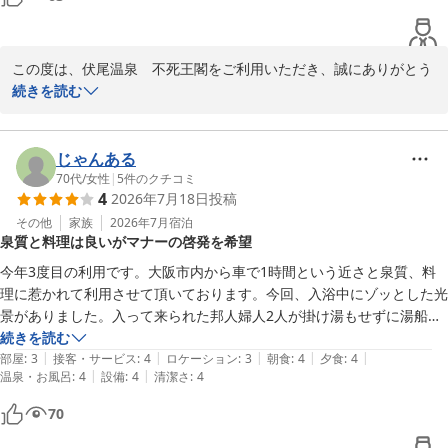
またぜひ、宿泊させて頂きたく思います。ありがとうございました‼︎
2026-07-27
この度は、伏尾温泉　不死王閣をご利用いただき、誠にありがとう
ございます。

続きを読む
また、食事や温泉に関しまして、大変温かいご感想をお寄せいただ
き重ねて御礼申し上げます。

じゃんある
当館の歴史ある外観に驚かれたかと存じますが、館内やお部屋にて
70代
/
女性
|
5
件のクチコミ
4
2026年7月18日
投稿
快適にお過ごしいただけたご様子を伺い、大変嬉しく存じます。

お食事につきましても、夕食の季節料理や、朝食のチキンラーメ
その他
家族
2026年7月
宿泊
泉質と料理は良いがマナーの啓発を希望
ン、できたてのおにぎりまでご満足いただけたとのこと、調理スタ
ッフをはじめ一同大変励みになります。

今年3度目の利用です。大阪市内から車で1時間という近さと泉質、料
理に惹かれて利用させて頂いております。今回、入浴中にゾッとした光
また、開放感のある露天風呂で、木々の緑とともにリフレッシュし
景がありました。入って来られた邦人婦人2人が掛け湯もせずに湯船に
ていただけたようで何よりでございます。

入りました。温浴施設には海外の旅行者向けに「正しい温泉の入り方」
続きを読む
|
|
|
|
|
などの掲示を見かけますが不死王閣さんには掲示されていたかは分かり
部屋
:
3
接客・サービス
:
4
ロケーション
:
3
朝食
:
4
夕食
:
4
お客様の「またぜひ宿泊したい」というお言葉は、私どもにとって
|
|
温泉・お風呂
:
4
設備
:
4
清潔さ
:
4
ません。
一番の喜びです。

70
次回お越しの際も、心から寛いでいただける空間をご提供できるよ
う努めてまいります。
