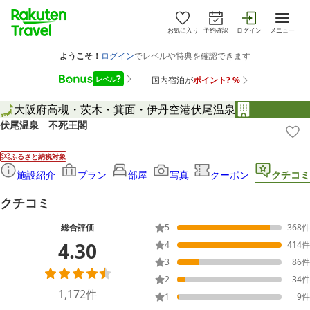
お気に入り
予約確認
ログイン
メニュー
大阪府
高槻・茨木・箕面・伊丹空港
伏尾温泉
伏尾温泉 不死王閣
ふるさと納税対象
施設紹介
プラン
部屋
写真
クーポン
クチコミ
クチコミ
総合評価
5
368
件
4.30
4
414
件
3
86
件
2
34
件
1,172
件
1
9
件