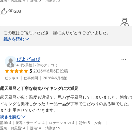
温泉・お風呂
:
4
設備
:
3
清潔さ
:
3
お食事につきましても、お料理を目でも楽しんでいただけたとのこ
203
と、大変光栄に存じます。お苦手な食材への変更対応につきまして
もご満足いただけたようで安心いたしました。白身魚のムニエルや
炊き込みご飯までお気に召していただけて嬉しい限りでございま
この度はご宿泊いただき、誠にありがとうございました。

す。

続きを読む
「大阪市内からアクセスがよく、ほどよい旅館」とのお言葉を頂戴
また、スタッフの対応につきましても温かいお言葉を頂戴し、心よ
し、大変嬉しく存じます。

り御礼申し上げます。

ぴよピヨぴ
当館は大阪市内から気軽にお越しいただける立地でありながら、自
40代
/
男性
|
2
件のクチコミ
「またリピしようと思いました」とのお言葉が、私どもにとって何
5
2026年6月6日
投稿
然に囲まれた環境の中で温泉やお食事をゆっくりお楽しみいただけ
よりの喜びでございます。

ることを大切にしております。

ビジネス
仕事仲間
2026年6月
宿泊
ぜひまた季節を変えて、違った景色やお料理もお楽しみくださいま
せ。

露天風呂と丁寧な朝食バイキングに大満足
ご滞在中、少しでも日常を離れた癒しのひとときをお過ごしいただ
露天風呂が広く温度も適温で、思わず長風呂してしまいました。朝食バ
けておりましたら幸いでございます。

スタッフ一同、心よりお待ち申し上げております。
イキングも美味しかった！一品一品が丁寧でこだわりのある味でした。
伏尾温泉 不死王閣
また利用させていただきます。
これからも気軽にお越しいただける温泉宿として、皆さまに快適に
続きを読む
2026-05-11
お過ごしいただけるよう努めてまいります。

|
|
|
|
|
部屋
:
4
接客・サービス
:
4
ロケーション
:
4
朝食
:
5
夕食
:
-
|
|
温泉・お風呂
:
4
設備
:
4
清潔さ
:
5
またのお越しをスタッフ一同、心よりお待ち申し上げております。