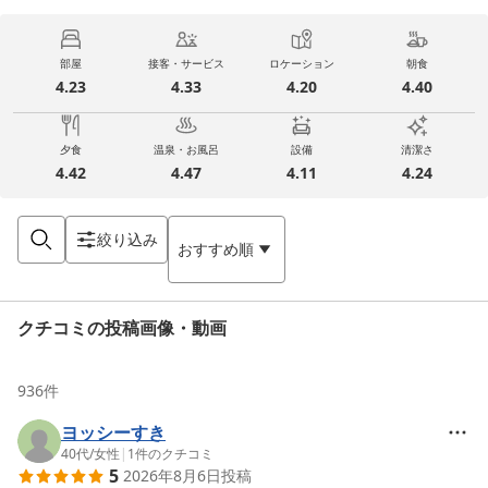
部屋
接客・サービス
ロケーション
朝食
4.23
4.33
4.20
4.40
夕食
温泉・お風呂
設備
清潔さ
4.42
4.47
4.11
4.24
絞り込み
おすすめ順
クチコミの投稿画像・動画
936
件
ヨッシーすき
40代
/
女性
|
1
件のクチコミ
5
2026年8月6日
投稿