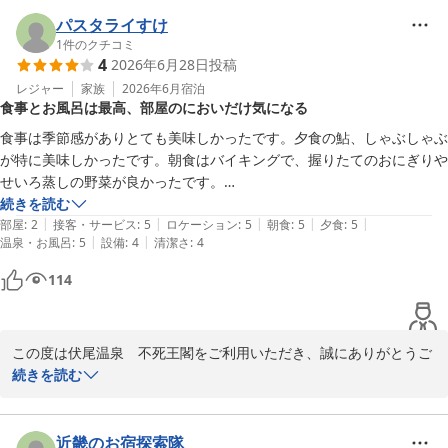
深いものとなりましたこと、スタッフ一同大変嬉しく拝読いたしま
またのご来館をスタッフ一同、心よりお待ち申し上げております。

した。

パスタライすけ
1
件のクチコミ
伏尾温泉　不死王閣　スタッフ一同
4
2026年6月28日
投稿
お食事処のスタッフへも温かいお言葉をいただき、本人も大変励み
伏尾温泉 不死王閣
になると存じます。施設につきましては歴史もございますが、清潔
レジャー
家族
2026年6月
宿泊
食事とお風呂は最高、部屋のにおいだけ気になる
2026-06-30
感を保つことは何より大切にしておりますので、そのようにおっし
ゃっていただけて安心いたしました。

食事は季節感がありとても美味しかったです。夕食の鮎、しゃぶしゃぶ
が特に美味しかったです。朝食はバイキングで、握りたてのおにぎりや
また、アクセス面でもご評価をいただきありがとうございます。大
せいろ蒸しの野菜が良かったです。

阪市内から車で30分。大阪空港より車で２０分。阪急池田駅より車
お風呂も広くて綺麗です。シャンプーバーがユニーク。サウナや露天風
続きを読む
で10分。送迎あり。詳しくはお問い合わせください。

|
|
|
|
|
呂も楽しめます。

部屋
:
2
接客・サービス
:
5
ロケーション
:
5
朝食
:
5
夕食
:
5
|
|
温泉・お風呂
:
5
設備
:
4
清潔さ
:
4
ただ、利用した部屋に入った瞬間からなぜか変なにおいがしました。フ
ぜひ、夏のプール営業時にもお越しいただけますと幸いです。また
ァブリーズをフロントからお借りして少しマシになりました。
114
お会いできる日を心よりお待ちしております。

伏尾温泉　不死王閣　スタッフ一同
この度は伏尾温泉　不死王閣をご利用いただき、誠にありがとうご
伏尾温泉 不死王閣
ざいます。

続きを読む
2026-06-30
お食事や温泉につきましてお褒めの言葉をいただき、大変嬉しく存
じます。特に季節の食材を用いたお料理や、当館自慢の温泉、シャ
近畿のお宿探索隊