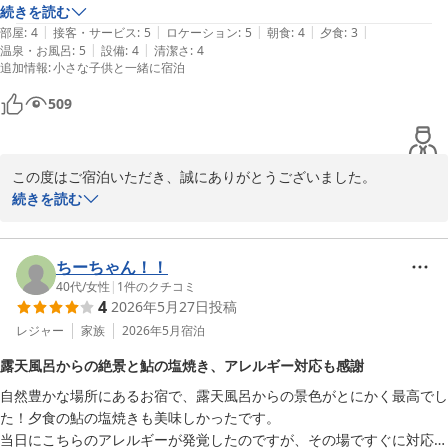
り泣き止まなかったです。

続きを読む
ましても、今後のサービス向上の参考とさせていただきます。

|
|
|
|
|
ケトルではなく電気ポットが部屋に置いてくれていたのでミルク作りに
部屋
:
4
接客・サービス
:
5
ロケーション
:
5
朝食
:
4
夕食
:
3
|
|
温泉・お風呂
:
5
設備
:
4
清潔さ
:
4
役立ちました。

また、施設の古さにつきましても貴重なご意見をありがとうござい
追加情報
:
小さな子供と一緒に宿泊
今回私たちは使用しませんでしたが、大浴場に赤ちゃん用の椅子や小さ
ます。レトロな雰囲気を大切にしつつも、皆様に快適にお過ごしい
い子供用の椅子、赤ちゃん用のシャンプー、オムツゴミ箱などを設置し
ただけるよう、清掃や環境整備にもより一層力を入れてまいりま
509
てくれているなど配慮して下さり子連れには嬉しい点だと思います。

す。

料理を食べる席も個室の掘り炬燵の部屋にして下さり助かりました。ま
た小さい子供用の椅子や離乳食も貸し出してくれるそうです。
もしまた機会をいただけるようでしたら、ぜひ当館の温泉でゆっく
この度はご宿泊いただき、誠にありがとうございました。

りとお寛ぎいただけますと幸いです。

続きを読む
貴重なご意見をいただき、誠にありがとうございました。

大切なお嬢様とのご旅行に当館をお選びいただき、心より御礼申し
上げます。

伏尾温泉　不死王閣　スタッフ一同
ちーちゃん！！
伏尾温泉 不死王閣
和室のお部屋で安心してお過ごしいただけたとのこと、大変嬉しく
40代
/
女性
|
1
件のクチコミ
4
2026年5月27日
投稿
存じます。また、お部屋にご用意しております電気ポットがミルク
2026-07-17
作りのお役に立てたようで何よりでございます。

レジャー
家族
2026年5月
宿泊
露天風呂からの絶景と鮎の塩焼き、アレルギー対応も感謝
さらに、大浴場のベビー用品やお子様向け備品につきましても温か
自然豊かな場所にあるお宿で、露天風呂からの景色がとにかく最高でし
いお言葉をいただきありがとうございます。小さなお子様連れのお
た！夕食の鮎の塩焼きも美味しかったです。

客様にも安心してご利用いただける宿を目指しておりますので、そ
当日にこちらのアレルギーが発覚したのですが、その場ですぐに対応し
のように感じていただけたことを嬉しく拝読いたしました。
