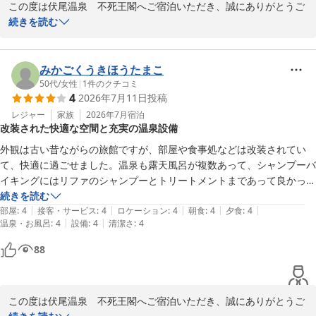
またお近くにお越しの際は、ぜひ当館へお立ち寄りください。スタ
この度は伏尾温泉　不死王閣へご宿泊いただき、誠にありがとうご
が美味しかったです。

ッフ一同、心よりお待ち申し上げております。

ざいます。

続きを読む
夫婦ともども大満足でした。また必ず宿泊にきます！！
伏尾温泉　不死王閣　スタッフ一同
温泉やお食事について、大変嬉しいお言葉を頂戴し、スタッフ一同
感激しております。

みかごくうきほうたまこ
伏尾温泉 不死王閣
当館の露天風呂は、山あいの自然を感じながらゆったりとお寛ぎい
50代
/
女性
|
1
件のクチコミ
2026-07-19
4
2026年7月11日
投稿
ただけるのが自慢でございます。快適にお過ごしいただけたようで
何よりです。

レジャー
家族
2026年7月
宿泊
改装された快適な空間と充実の温泉設備
また、お食事につきましても、鮎の塩焼きやデザート、朝食バイキ
外観は古い昔ながらの旅館ですが、部屋や食事処などは改装されてい
ングのおにぎりなど、細部までお楽しみいただけた様子が伝わり、
て、快適に過ごせました。温泉も露天風呂が複数あって、シャンプーバ
調理スタッフも大変喜んでおります。

イキングにはリファのシャンプーとトリートメントまであって良かった
です。お部屋はコンパクトですが落ち着いて過ごせました。難点は部屋
続きを読む
建物は歴史を重ねておりますが、お客様に心地よくお過ごしいただ
|
|
|
|
|
がユニットバスでトイレと洗面が一緒で使い難らいことでした。可能な
部屋
:
4
接客・サービス
:
4
ロケーション
:
4
朝食
:
4
夕食
:
4
けるよう、これからも清潔感の維持に努めてまいります。

|
|
温泉・お風呂
:
4
設備
:
4
清潔さ
:
4
らトイレと洗面が別であれば良かったと思いました。
88
「また必ず宿泊にきます」とのお言葉、何よりの励みとなります。

次回のお越しを、スタッフ一同心よりお待ち申し上げております。

またお会いできる日を楽しみにしております。

この度は伏尾温泉　不死王閣へご宿泊いただき、誠にありがとうご