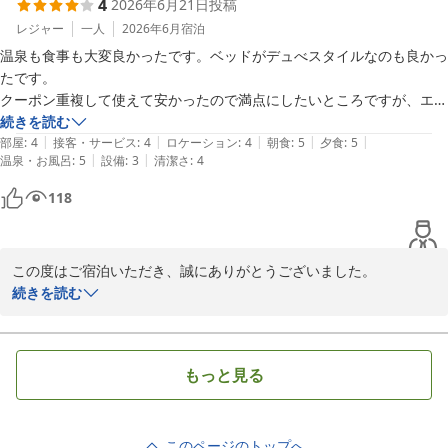
4
2026年6月21日
投稿
をおかけし申し訳ございませんでした。

エレベーターの点検および寝具の改善につきましては、今後のサー
レジャー
一人
2026年6月
宿泊
ビス向上のための貴重なご意見として参考にさせていただきます。

温泉も食事も大変良かったです。ベッドがデュべスタイルなのも良かっ
たです。

当館は大阪市内から近く、大阪市内から車で30分。大阪空港より車
クーポン重複して使えて安かったので満点にしたいところですが、エレ
で２０分。阪急池田駅より車で10分。送迎あり。詳しくはお問い合
ベーターが古くて怖かったのと、

続きを読む
わせください。とアクセスも良好ですので、またふらっと温泉に浸
|
|
|
|
|
窓の外側に蜘蛛の巣たくさんだったのと、ティッシュがすぐに無くなり
部屋
:
4
接客・サービス
:
4
ロケーション
:
4
朝食
:
5
夕食
:
5
かりたくなりましたら、ぜひお気軽にお立ち寄りください。

|
|
温泉・お風呂
:
5
設備
:
3
清潔さ
:
4
予備が置いてなかったので総合４点にしましたが、また違う季節にも行
ってみたいです。

118
お客様のまたのお越しを心よりお待ちしております。

伏尾温泉　不死王閣　スタッフ一同
この度はご宿泊いただき、誠にありがとうございました。

伏尾温泉 不死王閣
続きを読む
2026-06-29
温泉やお食事にご満足いただけたとのこと、大変嬉しく存じます。
また、ベッドのデュベスタイルにつきましても快適にお休みいただ
けたご様子に安心いたしました。

もっと見る
さらに、クーポンもご活用いただき、お得にご滞在をお楽しみいた
だけたとのこと何よりでございます。

このページのトップへ