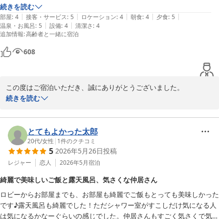
ていただけて本当にありがたかったです。建物は少し古い印象ですが、
続きを読む
|
|
|
|
|
お部屋はとても綺麗に掃除されていて、終始リラックスして過ごせまし
部屋
:
4
接客・サービス
:
5
ロケーション
:
4
朝食
:
4
夕食
:
5
お食事会場につきましても、個室でごゆっくりお過ごしいただけた
|
|
温泉・お風呂
:
5
設備
:
4
清潔さ
:
4
た。お世話になりました！
ご様子に安心いたしました。

追加情報
:
高齢者と一緒に宿泊
一方で、お部屋の露天風呂周辺の照明につきましては、ご不便をお
608
かけし申し訳ございませんでした。お子様が怖がってしまわれたと
のこと、ご家族での大切なお時間に十分な配慮が行き届かず心苦し
く存じます。いただいたご意見は今後の設備改善の参考とさせてい
この度はご宿泊いただき、誠にありがとうございました。

ただきます。

続きを読む
自然に囲まれた環境や、露天風呂からの景色をお楽しみいただけた
これからもお子様連れのお客様に安心してご利用いただける宿づく
とのこと、大変嬉しく存じます。ゆっくりと景色を眺めながら、癒
りに努めてまいります。

しの時間をお過ごしいただけておりましたら何よりでございます。

とてもよかった太郎
20代
/
女性
|
1
件のクチコミ
ぜひお嬢様の成長とともに、またご家族皆さまでお越しくださいま
5
2026年5月26日
投稿
また、ご夕食の鮎の塩焼きにつきましてもご満足いただけたとのこ
せ。

と、嬉しく拝読いたしました。

レジャー
恋人
2026年5月
宿泊
綺麗で美味しいご飯と露天風呂、気さくな仲居さん
当日のアレルギー対応につきましては、安心してお食事をお楽しみ
伏尾温泉 不死王閣
ロビーからお部屋までも、お部屋も綺麗でご飯もとっても美味しかった
いただけたようで何よりでございます。今後もできる限り安心して
です♪露天風呂も綺麗でした！ただシャワー室がすこしだけ気になる人
ご利用いただけるよう努めてまいります。

2026-06-23
は気になるかなーぐらいの感じでした。仲居さんもすごく気さくで気に