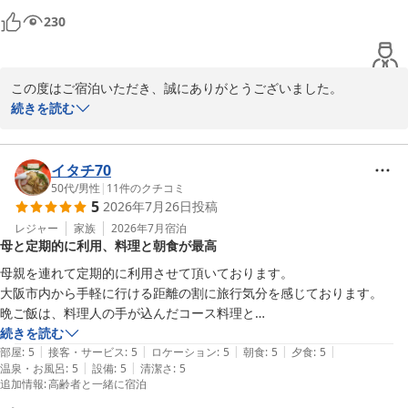
伏尾温泉 不死王閣
230
2026-06-15
この度はご宿泊いただき、誠にありがとうございました。

続きを読む
露天風呂をゆっくりとお楽しみいただけたとのこと、大変嬉しく存
じます。温度もお好みに合い、思わず長湯してしまうほどお寛ぎい
ただけたご様子に何よりでございます。

イタチ70
50代
/
男性
|
11
件のクチコミ
5
2026年7月26日
投稿
また、朝食バイキングにつきましてもお褒めのお言葉を頂戴し、心
より御礼申し上げます。「一品一品が丁寧でこだわりのある味」と
レジャー
家族
2026年7月
宿泊
母と定期的に利用、料理と朝食が最高
感じていただけたことは、調理スタッフにとって大変励みになりま
す。

母親を連れて定期的に利用させて頂いております。

大阪市内から手軽に行ける距離の割に旅行気分を感じております。

「また利用させていただきます」とのお言葉が、私どもにとって何
晩ご飯は、料理人の手が込んだコース料理と

よりの喜びでございます。

老人に優しい朝食バイキングもとても気に入っており、これからもよろ
続きを読む
|
|
|
|
|
しくお願いします。
部屋
:
5
接客・サービス
:
5
ロケーション
:
5
朝食
:
5
夕食
:
5
ぜひ次回も温泉とお食事で、ゆったりとした癒しのひとときをお過
|
|
温泉・お風呂
:
5
設備
:
5
清潔さ
:
5
追加情報
:
高齢者と一緒に宿泊
ごしくださいませ。
