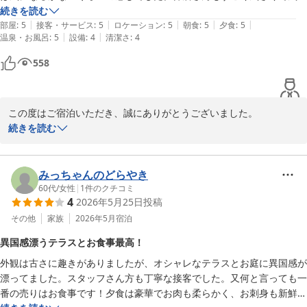
かけて下さり、旅館！という感じでした。すこし古さも感じましたがそ
続きを読む
建物には歴史を感じる部分もございますが、その中でお部屋の清掃
|
|
|
|
|
れも味だなと思えるとてもいいお宿でした＾＾
部屋
:
5
接客・サービス
:
5
ロケーション
:
5
朝食
:
5
夕食
:
5
についてお褒めいただき、終始リラックスしてお過ごしいただけた
|
|
温泉・お風呂
:
5
設備
:
4
清潔さ
:
4
とのお言葉は、清掃スタッフにとって大きな励みでございます。

558
ぜひまた季節を変えて、自然や温泉、お料理を楽しみにお越しくだ
さいませ。

スタッフ一同、心よりお待ち申し上げております。
この度はご宿泊いただき、誠にありがとうございました。

伏尾温泉 不死王閣
続きを読む
2026-05-28
ロビーからお部屋まで快適にお過ごしいただけたとのこと、またお
部屋やお食事、露天風呂につきましてもご満足いただけたご様子
に、大変嬉しく存じます。

みっちゃんのどらやき
60代
/
女性
|
1
件のクチコミ
4
2026年5月25日
投稿
仲居の対応につきましても温かいお言葉を頂戴し、「旅館らしさ」
を感じていただけたこと、何より光栄でございます。

その他
家族
2026年5月
宿泊
異国感漂うテラスとお食事最高！
一方で、シャワー室につきましてはご期待に添えない部分があり申
外観は古さに趣きがありましたが、オシャレなテラスとお庭に異国感が
し訳ございませんでした。いただいたご意見を今後の改善の参考と
漂ってました。スタッフさん方も丁寧な接客でした。又何と言っても一
させていただきます。

番の売りはお食事です！夕食は豪華でお肉も柔らかく、お刺身も新鮮で