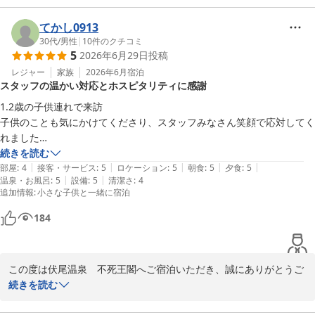
温泉や当館自慢のお食事、そしてエステでのマッサージと、心身と
行き帰りと送迎バスを利用し、電車移動の私たちには大変助かりまし
もにリフレッシュしていただけたご様子を伺い、大変嬉しく存じま
てかし0913
た。

す。ご友人様にも喜んでいただけたとのこと、私共にとっても大き
30代
/
男性
|
10
件のクチコミ
友達もお宿全てに大変気に入ったらしく、また泊まりに来ようねと約束
5
2026年6月29日
投稿
な励みとなります。

しました(^^)

レジャー
家族
2026年6月
宿泊
心身ともに癒され、旅を満喫できました。また絶対行きます！
スタッフの温かい対応とホスピタリティに感謝
また、スタッフの対応につきましても温かいお言葉をいただき、心
より感謝申し上げます。お食事の際のお写真撮影など、お客様の思
1.2歳の子供連れで来訪

い出作りのお手伝いができたこと、大変光栄に存じます。

子供のことも気にかけてくださり、スタッフみなさん笑顔で応対してく
れました

当館は大阪市内から車で30分。大阪空港より車で２０分。阪急池田
バイトの食事どころの男の子も慣れないながらも子供の相手してくださ
続きを読む
駅より車で10分。送迎あり。詳しくはお問い合わせください。とな
|
|
|
|
|
ってありがとうございました

部屋
:
4
接客・サービス
:
5
ロケーション
:
5
朝食
:
5
夕食
:
5
っており、電車でお越しのお客様にも快適にご利用いただけるよう
|
|
温泉・お風呂
:
5
設備
:
5
清潔さ
:
4
施設は古めかさはあるものの、不潔感はいっさい感じず

追加情報
:
小さな子供と一緒に宿泊
努めております。送迎バスもお役に立てたようで何よりでございま
ホスピタリティ溢れるいいホテルでした

す。

決して安くはないですが、アクセス分加味したら安いかな？

184
夏のプールの時期にまた行きたいです

「また泊まりに来よう」というお約束をしていただけたとのこと、
ありがとうございました
スタッフ一同、そのお言葉を何よりの喜びと感じております。次回
この度は伏尾温泉　不死王閣へご宿泊いただき、誠にありがとうご
お越しいただいた際にも、さらにご満足いただけるよう、いただい
ざいました。

続きを読む
た貴重なご意見を今後のサービス向上に活かしてまいります。

小さなお子様連れでのご旅行ということで、当館での滞在が思い出