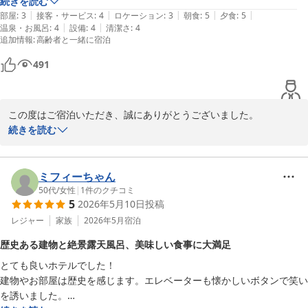
全て美味しく頂きました。翌朝の朝食バイキングも充実しており、特に
続きを読む
また、館内の歴史を感じる部分につきましても、「それも味」と温
|
|
|
|
|
おにぎりがお気に入りで小ぶりで美味しいので何個頂いた事でしょう？

部屋
:
3
接客・サービス
:
4
ロケーション
:
3
朝食
:
5
夕食
:
5
かく受け止めていただき、大変ありがたく拝読いたしました。

|
|
温泉・お風呂
:
4
設備
:
4
清潔さ
:
4
帰り際にホテル内で無人の朝一のお野菜を購入して帰りお安くてありが
追加情報
:
高齢者と一緒に宿泊
たかったです。また是非今度は主人、娘達と訪れたいと思っておりま
これからも、昔ながらの温かさと快適さを感じていただける宿を目
す。
指して努めてまいります。

491
ぜひまたゆっくりとお寛ぎにお越しくださいませ。

スタッフ一同、心よりお待ち申し上げております。
この度はご宿泊いただき、誠にありがとうございました。

伏尾温泉 不死王閣
続きを読む
外観の歴史ある雰囲気だけでなく、テラスやお庭の異国情緒ある空
2026-05-27
間もお楽しみいただけたとのこと、大変嬉しく拝読いたしました。

ミフィーちゃん
また、スタッフの接客につきましても温かいお言葉を頂戴し、心よ
50代
/
女性
|
1
件のクチコミ
5
2026年5月10日
投稿
り御礼申し上げます。

レジャー
家族
2026年5月
宿泊
そして何より、お食事をお気に召していただけたこと、大変光栄で
歴史ある建物と絶景露天風呂、美味しい食事に大満足
ございます。ご夕食のお肉や新鮮なお刺身、朝食バイキングまでご
とても良いホテルでした！

満足いただき、特におにぎりをたくさん召し上がっていただけたと
建物やお部屋は歴史を感じます。エレベーターも懐かしいボタンで笑い
のこと、スタッフ一同とても嬉しく存じます。

を誘いました。
