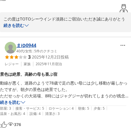
この度はTOTOシーウインド淡路にご宿泊いただき誠にありがとう
ございました。

続きを読む
スタッフの対応にご満足頂けた様で大変嬉しく思います。

当館は山と海に囲まれ自然を肌で感じ取ることが出来るロケーショ
ンにございます。ロビーからの海を見渡す眺め等をご覧頂き、日頃
まゆ0944
の疲れを癒してリフレッシュしていただけます。

40代
/
女性
|
5
件のクチコミ
3
2025年12月2日
投稿
是非次回も当館にお越しいただき、ごゆっくりとお寛ぎ頂ければ幸
レジャー
家族
2025年11月
宿泊
いです。

景色は絶景、高齢の母も喜ぶ宿
ありがとうございました。

動線が悪く、迷路のようで78歳で足の悪い母には少し移動が厳しかっ
たですが、朝夕の景色は絶景でした。

TOTOシーウインド淡路　豊島
ただせっかくの大浴場、8時にはジャグジーが切れてしまうのが残念で
ＴＯＴＯシーウィンド淡路 ＜淡路島＞
した。

続きを読む
2025-11-22
|
|
|
|
|
ただ母の誕生日に宿泊したのですが、料理、景色、それとスタッフの皆
部屋
:
3
接客・サービス
:
5
ロケーション
:
4
朝食
:
5
夕食
:
5
|
|
温泉・お風呂
:
4
設備
:
4
清潔さ
:
3
さんが親切にして貰えたので喜んでました。

376