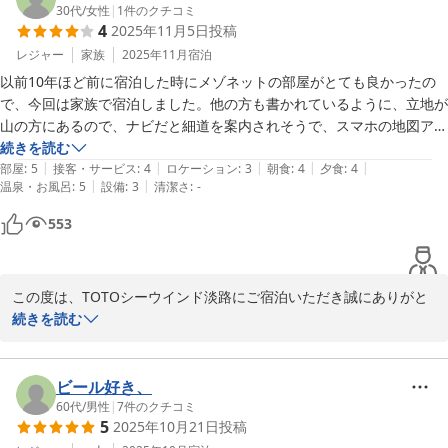
この教訓を生かし改善に努めて参ります

30代
/
女性
|
1
件のクチコミ
4
2025年11月5日
投稿
本日はご宿泊誠にありがとうございました。

レジャー
家族
2025年11月
宿泊
以前10年ほど前に宿泊した時にメゾネットの部屋がとても良かったの
で、今回は家族で宿泊しました。他の方も書かれているように、立地が
TOTOシーウィンド淡路　　　　新居
山の方にあるので、ナビだと細道を案内されそうで、スマホの地図アプ
リとホテルのHPにあるYouTubeの動画を見てホテルまで行きました。
続きを読む
ＴＯＴＯシーウィンド淡路 ＜淡路島＞
|
|
|
|
|
途中から看板が何ヶ所か出ているので、看板まで辿り着けば大丈夫で
部屋
:
5
接客・サービス
:
4
ロケーション
:
3
朝食
:
4
夕食
:
4
2026-01-05
|
|
温泉・お風呂
:
5
設備
:
3
清潔さ
:
-
す。また、駐車場がホテルから少し歩いたところに何ヶ所かあるので荷
物が多かったり、雨の日に宿泊する場合は少し大変かもしれません。ホ
553
テルは以前宿泊した時と変わらず、安藤忠雄さんらしいコンクリのホテ
ルで、ロビーからは海が一望でき、朝日やや夕日も見れるのでとても素
敵です。部屋は以前と同じメゾネットAタイプの部屋で、以前と変わら
この度は、TOTOシーウインド淡路にご宿泊いただき誠にありがと
ず綺麗なお部屋でした。夕食は小さい子供がいるからか、ホテル側で部
うございました。

続きを読む
屋食にして頂いており、とても助かりました。素敵な部屋でゆっくり過
眺望やお部屋等ご滞在に満足頂けた様で大変嬉しく思います。

ごせたことが嬉しかったです。また、お部屋に電子レンジも置いて頂い
メゾネットタイプのお部屋には、「シンラ」タイプのお風呂をご用
ていたので、子供の離乳食を温めることができました。とても助かりま
意いたしています。肩楽湯やオーバヘッドシャワー等をお楽しみい
ビール好き、
した。そして、部屋のトイレとお風呂がTOTO製品で、特にお風呂が良
ただけます。お手洗いは「ネオレスト」タイプをご用意いたしてい
60代
/
男性
|
7
件のクチコミ
く、時間があれば朝も入っていました。次回も淡路島へ行く時は是非ま
5
2025年10月21日
投稿
ます。

たメゾネットで宿泊したいです。1つ希望ですが……、ホテルには売店