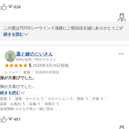
ＴＯＴＯシーウィンド淡路 ＜淡路島＞
626
2026-03-24
この度はTOTOシーウインド淡路にご宿泊頂き誠にありがとうござ
いました。

続きを読む
設備やお部屋、お食事などご滞在に満足頂けた様で大変嬉しくい思
います。

当館のお米や卵等、地元淡路島産の食材を出来るだけ使用してご提
遥と綾のじいさん
供させて頂いております。

60代
/
女性
|
1
件のクチコミ
5
2026年3月24日
投稿
当館のアクセスに関しましては、ご不便をお掛けして申し訳ござい
ません。公式ページにアクセス動画を公開していますので、ご参考
レジャー
家族
2026年3月
宿泊
孫が大喜びでした。
にして頂きお越しいただければ、すれ違い可能な道路にてお越しい
ただけます。

孫が大喜びでした。
是非次回も当館にお越しいただき、ごゆっくりとお寛ぎいただけれ
続きを読む
ば幸いです。

|
|
|
|
|
部屋
:
5
接客・サービス
:
5
ロケーション
:
5
朝食
:
5
夕食
:
5
ありがとうございました。

|
|
温泉・お風呂
:
5
設備
:
5
清潔さ
:
5
追加情報
:
小さな子供と一緒に宿泊
TOTOシーウインド淡路　豊島
481
ＴＯＴＯシーウィンド淡路 ＜淡路島＞