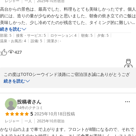
レジャー
一人
2025年10月
宿泊
がなく、フロントでアイスや飲み物を購入できるみたいで、アイスは行
是非次回も当館にご宿泊いただき、ごゆっくりとお寛ぎ頂ければ幸
き道のサービスエリアで食べたので、他にも淡路島特産のお菓子や食べ
高台からの景色は、最高でした、料理もとても美味しかったです。個人
いです。

物、飲み物があればホテルで買っていたと思います。良ければ品揃えを
的には、造りの量が少なめかなと思いました、朝食の炊き立てのご飯は
ありがとうございました。

増やして頂きたいです！
美味しかった、少し冷めてたのが残念でした、タイミング的に難しいと
は思いますが、、又、利用したいです、ちなみにスタッフの方々の対応
続きを読む
TOTOシーウインド淡路　豊島
|
|
|
|
|
も良かったです。
部屋
:
5
接客・サービス
:
5
ロケーション
:
4
朝食
:
5
夕食
:
5
|
|
温泉・お風呂
:
4
設備
:
5
清潔さ
:
-
ＴＯＴＯシーウィンド淡路 ＜淡路島＞
427
2025-11-22
この度はTOTOシーウインド淡路にご宿泊頂き誠にありがとうござ
います。

続きを読む
景色やお食事などご滞在に満足頂けた様で「又、利用したいです」
とのお言葉を頂戴し大変嬉しく思います。

当館のお食事は地元の旬な食材を使用し、季節ごとにメニューを変
投稿者さん
えてご案内していますので、違った季節にお越しいただければ今回
14
件のクチコミ
5
2025年10月18日
投稿
とはまた違った内容のお食事をご案内させていただきます。

是非次回も当館にお越しいただき、ごゆっくりとお寛ぎ頂ければ幸
レジャー
一人
2025年10月
宿泊
いです。

かなり山の上まで車で上がります。フロントが8階になるので、それで
ありがとうございました。

上まで上がるのかと納得しました。そして食事が美味しく、レストラン