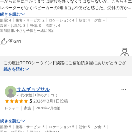
ーから部屋に向かうまでは階段を降りなくてはならないが、こちらもエ
レベーターがなくベビーカーの利用には不便だと感じた。受付の方か
ＴＯＴＯシーウィンド淡路 ＜淡路島＞
ら、お手伝いましょうかなどお声がけがあればありがたかったがそれも
続きを読む
2026-06-27
|
|
|
|
|
なかった。

部屋
:
4
接客・サービス
:
2
ロケーション
:
4
朝食
:
4
夕食
:
-
|
|
温泉・お風呂
:
3
設備
:
3
清潔さ
:
4
朝食は土鍋ごはんで美味しかった。バイキング形式で納豆なども用意さ
追加情報
:
小さな子供と一緒に宿泊
れていたが、なくても十分満足できる量であった。

241
この度はTOTOシーウインド淡路にご宿泊頂き誠にありがとうござ
いました。

続きを読む
　当館はデザイナーの安藤忠雄氏設計によるデザイン重視の建物で
階段なども多く、ご不便をお掛けすることもございますが、大階段
や大きな本棚、テラスから見渡す絶景等、他にはない雰囲気でのご
サムギョプサル
宿泊をお楽しみ頂けます。

20代
/
女性
|
1
件のクチコミ
5
2026年3月1日
投稿
　また、季節ごとに地元の旬な食材を使用したお料理を用意してい
ますので、次回はぜひ夕食もお召し上がりいただければ幸いです。

レジャー
家族
2026年2月
宿泊
ありがとうございました。

続きを読む
|
|
|
|
|
部屋
:
5
接客・サービス
:
5
ロケーション
:
5
朝食
:
5
夕食
:
5
TOTOシーウインド淡路　支配人　豊島
|
|