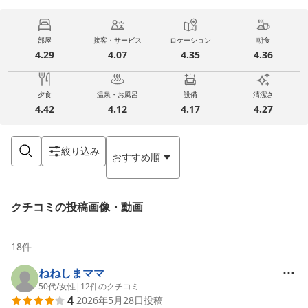
部屋
接客・サービス
ロケーション
朝食
4.29
4.07
4.35
4.36
夕食
温泉・お風呂
設備
清潔さ
4.42
4.12
4.17
4.27
絞り込み
おすすめ順
クチコミの投稿画像・動画
18
件
ねねしまママ
50代
/
女性
|
12
件のクチコミ
4
2026年5月28日
投稿