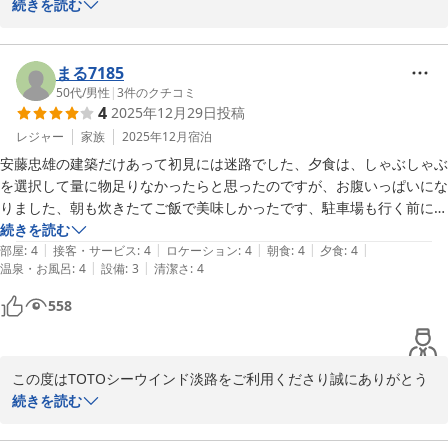
います

続きを読む
安藤忠雄ワールドでゆっくりとした有意義なお時間はお子様との素
敵な思い出となっていただけましたか？

まる7185
当館は山の上に建つお宿でございます、周辺には何もございません
50代
/
男性
|
3
件のクチコミ
4
2025年12月29日
投稿
が日頃味わうことのできない「非日常」を感じていただけたことと
思います。

レジャー
家族
2025年12月
宿泊
この度は霜のきらめく冬のご宿泊でございましたので、次回は陽ざ
安藤忠雄の建築だけあって初見には迷路でした、夕食は、しゃぶしゃぶ
し輝く夏に是非お越しください

を選択して量に物足りなかったらと思ったのですが、お腹いっぱいにな
りました、朝も炊きたてご飯で美味しかったです、駐車場も行く前に調
本日はご宿泊誠にありがとうございました。

べてから行ったので大丈夫でした、1日楽しく過ごせました。
続きを読む
|
|
|
|
|
部屋
:
4
接客・サービス
:
4
ロケーション
:
4
朝食
:
4
夕食
:
4
|
|
温泉・お風呂
:
4
設備
:
3
清潔さ
:
4
558
ＴＯＴＯシーウィンド淡路 ＜淡路島＞
2026-01-05
この度はTOTOシーウインド淡路をご利用くださり誠にありがとう
ございます

続きを読む
今回お召し上がりいただきました 「しゃぶしゃぶプラン」の他に、