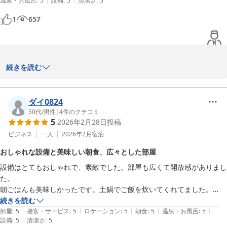
温泉・お風呂
:
5
設備
:
5
清潔さ
:
5
ＴＯＴＯシーウィンド淡路 ＜淡路島＞
1
657
2026-06-19
サムギョプサル様

続きを読む
この度はご宿泊くださり誠にありがとうございます

ダイ0824
当館自慢の安藤建築でゆっくりと有意義なお時間をお過ごしいただ
50代
/
男性
|
4
件のクチコミ
5
2026年2月28日
投稿
けましたでしょうか？

耳をすまして鳥の声をきいたり、山や空の移り変わりを眺めてみた
ビジネス
一人
2026年2月
宿泊
り、山の上ならではのお時間をお楽しみに又のご来館をお待ち申し
おしゃれな設備と美味しい朝食、広々とした部屋
上げております

設備はとてもおしゃれで、素敵でした。部屋も広くて開放感がありまし
た。

本日はご宿泊誠にありがとうございました。

朝ごはんも美味しかったです。土鍋でご飯を炊いてくれてました。

ただ、場所が山の上で、ナビの指示通り行くと大変狭くて、運転が怖か
続きを読む
|
|
|
|
|
ったです。

部屋
:
5
接客・サービス
:
5
ロケーション
:
5
朝食
:
5
温泉・お風呂
:
5
TOTOシーウインド淡路　　　　新居
|
設備
:
5
清潔さ
:
5
行く前には、ホテルに道順を確認した方が絶対いいです。