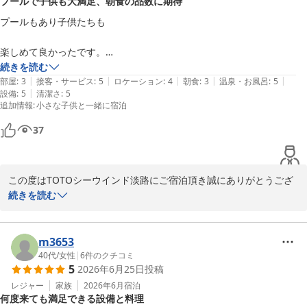
プールで子供も大満足、朝食の品数に期待
ば幸いです。

ありがとうございました。

プールもあり子供たちも

TOTOシーウインド淡路　豊島
楽しめて良かったです。

朝食がもう少しバリエーションがあると子供もご飯がスムーズでした。
続きを読む
ＴＯＴＯシーウィンド淡路 ＜淡路島＞
|
|
|
|
|
部屋
:
3
接客・サービス
:
5
ロケーション
:
4
朝食
:
3
温泉・お風呂
:
5
2026-05-30
|
設備
:
5
清潔さ
:
5
追加情報
:
小さな子供と一緒に宿泊
37
この度はTOTOシーウインド淡路にご宿泊頂き誠にありがとうござ
いました。

続きを読む
また、プール等ご滞在に満足頂けた様で嬉しく思います。

当館のプールは海が目の前にあり、泳ぐのもお楽しみいただけます
が、海をバックに撮影してお楽しみいただくことが出来ます。

m3653
是非次回も当館にご宿泊頂きごゆっくりとお寛ぎ頂ければ幸いで
40代
/
女性
|
6
件のクチコミ
5
2026年6月25日
投稿
す。

ありがとうございました。

レジャー
家族
2026年6月
宿泊
何度来ても満足できる設備と料理