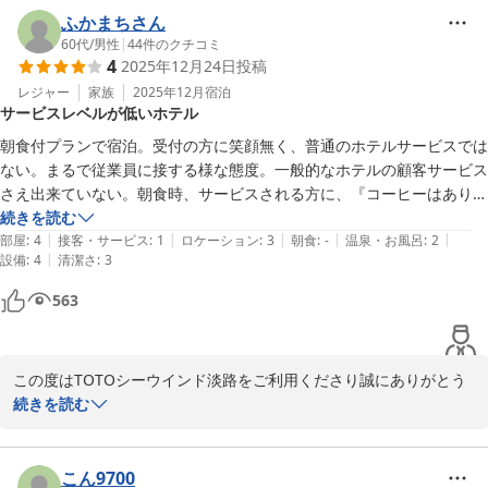
旬の会席料理もご好評でご出発の際「美味しかった」とのお声を沢
ふかまちさん
山頂戴しておりますので、次回ご利用の際は是非ご検討ください

60代
/
男性
|
44
件のクチコミ
4
2025年12月24日
投稿
安藤建築は四季によって様々な魅力と発見がございます、是非季節
レジャー
家族
2025年12月
宿泊
サービスレベルが低いホテル
を変えてのお越しをお待ち申し上げております

朝食付プランで宿泊。受付の方に笑顔無く、普通のホテルサービスでは
本日はご宿泊誠にありがとうございました。

ない。まるで従業員に接する様な態度。一般的なホテルの顧客サービス
さえ出来ていない。朝食時、サービスされる方に、『コーヒーはありま
すか？』と問うと、無表情に『そのお茶を飲んでください』との事だっ
続きを読む
TOTOシーウィンド淡路　　　　新居
|
|
|
|
|
た。黙ってサービスレベルは最低と判断出来た。当ホテルは、有名な設
部屋
:
4
接客・サービス
:
1
ロケーション
:
3
朝食
:
-
温泉・お風呂
:
2
|
設備
:
4
清潔さ
:
3
計者の施設だけを体験する宿泊であると割り切った方が良い。

ＴＯＴＯシーウィンド淡路 ＜淡路島＞
料理のレベルが仮に良かろうが、低いサービスレベルが全てを台無しに
563
2026-01-05
するという，いい例。

このサービスでリピーターになる一般客、いるのかな？
この度はTOTOシーウインド淡路をご利用くださり誠にありがとう
ございます

続きを読む
ご滞在中にお気持ちをお察しする心得が不足し、快適なご滞在をお
約束できず心よりお詫び申し上げます

こん9700