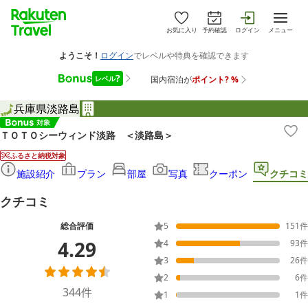
お気に入り
予約確認
ログイン
メニュー
兵庫県
淡路島
ＴＯＴＯシーウィンド淡路 ＜淡路島＞
ふるさと納税対象
施設紹介
プラン
部屋
写真
クーポン
クチコミ
クチコミ
総合評価
5
151
件
4.29
4
93
件
3
26
件
2
6
件
344
件
1
1
件