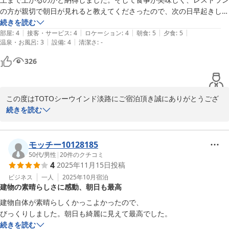
の方が親切で朝日が見れると教えてくださったので、次の日早起きして
TOTOシーウインド淡路 豊島
朝日を8階からとレストランフロアからと両方見ました。本当に美しく
続きを読む
|
|
|
|
|
て癒されました。
部屋
:
4
接客・サービス
:
4
ロケーション
:
4
朝食
:
5
夕食
:
5
2025-10-22
|
|
温泉・お風呂
:
3
設備
:
4
清潔さ
:
-
326
この度はTOTOシーウインド淡路にご宿泊頂き誠にありがとうござ
いました。

続きを読む
また、お食事や景色等ご滞在に満足いただけようで大変嬉しく思い
ます。

当館は、安藤忠雄氏の設計によるデザインの建物で他とは違った雰
モッチー10128185
囲気でご宿泊いただけます。

50代
/
男性
|
20
件のクチコミ
4
2025年11月15日
投稿
是非次回も当館にてご宿泊いただきごゆっくりとお寛ぎいただけれ
ば幸いです。

ビジネス
一人
2025年10月
宿泊
建物の素晴らしさに感動、朝日も最高
ありがとうございました。
建物自体が素晴らしくかっこよかったので、

2025-10-21
びっくりしました。朝日も綺麗に見えて最高でした。
続きを読む