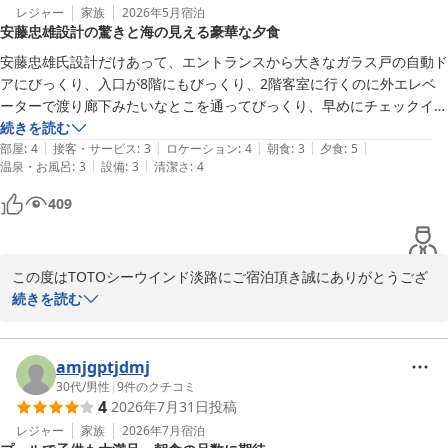
レジャー
家族
2026年5月
宿泊
安藤忠雄設計の驚きと海の見える豪華な夕食
安藤忠雄氏設計だけあって、エントランスから大きなガラス戸の自動ド
アにびっくり、入口が8階にもびっくり、2階客室に行くのに外エレベ
ーターで渡り廊下みたいなとこを通ってびっくり、早めにチェックイン
してホテル内を散策しました。無駄を省いたシンプルなお部屋でとても
続きを読む
|
|
|
|
|
清潔感がありました。夕食はとても豪華で美味しくて、大きな窓から暮
部屋
:
4
接客・サービス
:
3
ロケーション
:
4
朝食
:
3
夕食
:
5
|
|
温泉・お風呂
:
3
設備
:
3
清潔さ
:
4
れていく海を眺めながらゆっくり食事を楽しめました。コンクリート造
りなので、室内は音が響く感じがありましたが、廊下その他騒音はなく
409
とても静かに過ごせました。

ロビーから客室への移動が階段を降りるため、キャリーバッグを持って
いたり高齢の方は大変かなと思いましたが、みなさん楽しそうに移動さ
この度はTOTOシーウインド淡路にご宿泊頂き誠にありがとうござ
れてました。機会があれば再度宿泊したいと思います。
いました。

続きを読む
建物やお食事等ご滞在に満足頂けた様で「機会が有れば再度宿泊し
たい」とのお言葉を頂戴し、大変嬉しく思います。

ご投稿いただいた通り、当館は安藤忠雄氏設計の建物ですので、大
amjgptjdmj
階段や大きな本棚、大阪湾を見渡す絶景等、他とは違った雰囲気で
30代
/
男性
|
9
件のクチコミ
4
2026年7月31日
投稿
のご宿泊をお楽しみいただけます。

是非次回も当館にお越しいただき、ごゆっくりとお寛ぎいただけれ
レジャー
家族
2026年7月
宿泊