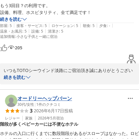
TOTOシーウインド淡路　豊島
もう3回目？の利用です。

設備、料理、ホスピタリティ、全て満足です！
ＴＯＴＯシーウィンド淡路 ＜淡路島＞
続きを読む
2026-08-02
|
|
|
|
|
部屋
:
5
接客・サービス
:
5
ロケーション
:
5
朝食
:
5
夕食
:
-
|
|
温泉・お風呂
:
5
設備
:
5
清潔さ
:
5
追加情報
:
小さな子供と一緒に宿泊
205
いつもTOTOシーウインド淡路にご宿泊頂き誠にありがとうござい
ます。

続きを読む
今回が3回目のご宿泊で「全て満足です！」とのこと、また、高評
価を頂き重ねてお御礼申し上げます。

次回ご宿泊の際も、ご満足頂ける様にスタッフ一同努めて参りま
オードリーヘップバーン
す。

30代
/
女性
|
1
件のクチコミ
3
2026年6月17日
投稿
是非次回も当館にして頂き、ごゆっくりとお寛ぎいただければ幸い
です。

レジャー
家族
2026年5月
宿泊
階段が多くベビーカーには不便なホテル
ありがとうございました。

ホテルの入口に行くまでに数段階段があるがスロープはなかった。ロビ
TOTOシーウインド淡路　豊島