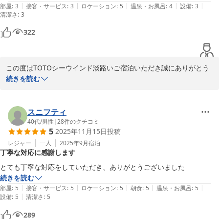
|
|
|
|
|
部屋
:
3
接客・サービス
:
3
ロケーション
:
5
温泉・お風呂
:
4
設備
:
3
清潔さ
:
3
322
この度はTOTOシーウインド淡路いご宿泊いただき誠にありがとう
ございました。。

続きを読む
建物や景色等ご滞在に満足頂けた様で大変嬉しく思います。

当館は安藤忠雄氏デザインによる建物で独特な構造をしており、大
階段や大きな本棚等、他とは違った雰囲気でのご宿泊をお楽しみい
スニフティ
ただけます。

40代
/
男性
|
28
件のクチコミ
5
2025年11月15日
投稿
是非次回も当館にお越しいただきごゆっくりとお寛ぎいただければ
幸いです。

レジャー
一人
2025年9月
宿泊
丁寧な対応に感謝します
ありがとうございました。

とても丁寧な対応をしていただき、ありがとうございました
TOTOシーウインド淡路　豊島
続きを読む
|
|
|
|
|
部屋
:
5
接客・サービス
:
5
ロケーション
:
5
朝食
:
5
温泉・お風呂
:
5
ＴＯＴＯシーウィンド淡路 ＜淡路島＞
|
設備
:
5
清潔さ
:
5
2025-11-23
289