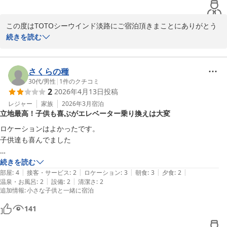
この度はTOTOシーウインド淡路にご宿泊頂きまことにありがとう
ございました。

続きを読む
館内の移動にご不便をお掛けし、申し訳ございませんでした。当館
は安藤忠雄氏によるデザイン重視の設計で、大階段や大きな本棚、
外部エレベータ等他では味わえない雰囲気でのご宿泊がお楽しみい
さくらの種
ただけます。

30代
/
男性
|
1
件のクチコミ
2
2026年4月13日
投稿
また、景色やお料理などご滞在に満足頂けた様で大変嬉しく思いま
す。

レジャー
家族
2026年3月
宿泊
立地最高！子供も喜ぶがエレベーター乗り換えは大変
是非次回も当館にご宿泊頂き、ごゆっくりとお寛ぎいただければ幸
いです。

ロケーションはよかったです。

ありがとうございました。

子供達も喜んでました

TOTOシーウインド淡路　豊島
ただエレベーターが全ての階にないので、乗り換えるのが大変でした
続きを読む
|
|
|
|
|
部屋
:
4
接客・サービス
:
2
ロケーション
:
3
朝食
:
3
夕食
:
2
ＴＯＴＯシーウィンド淡路 ＜淡路島＞
|
|
温泉・お風呂
:
2
設備
:
2
清潔さ
:
2
2025-12-06
追加情報
:
小さな子供と一緒に宿泊
141