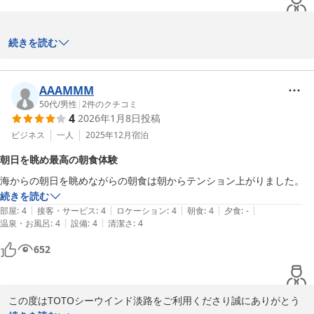
2026-03-06
遥と綾のじいさん様

続きを読む
この度はTOTOシーウインド淡路をご宿泊くださり誠にありがとう
ございます。

AAAMMM
50代
/
男性
|
2
件のクチコミ
4
2026年1月8日
投稿
当館自慢であります安藤建築で、お孫さんとの思い出の1ページと
なっていただけたなら嬉しいです

ビジネス
一人
2025年12月
宿泊
朝日を眺め最高の朝食体験
季節や時間と共に様々に表情を変えるお宿でございす　非日常的空
海からの朝日を眺めながらの朝食は朝からテンション上がりました。
間でゆっくりとしたお時間をお過ごしに又のご来館をお待ち申し上
続きを読む
げております

|
|
|
|
|
部屋
:
4
接客・サービス
:
4
ロケーション
:
4
朝食
:
4
夕食
:
-
|
|
温泉・お風呂
:
4
設備
:
4
清潔さ
:
4
本日はご宿泊誠にありがとうございました

652
ＴＯＴＯシーウィンド淡路 ＜淡路島＞
この度はTOTOシーウインド淡路をご利用くださり誠にありがとう