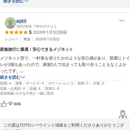
2026-03-24
ございます

続きを読む
安藤建築ご満足いただけたご様子大変嬉しく思います

当館渡り廊下・4階 7階テラスや朝食会場からご覧いただける朝日
apiii
は最高の贅沢です。

30代
/
女性
|
1
件のクチコミ
5
2026年1月5日
投稿
二日間共にお仕事でのご来館でしたので次回はプライベートでゆっ
レジャー
家族
2026年1月
宿泊
くりとしたお時間をお過ごしに又のご来館をお待ちしております。

家族旅行に最適！安心できるメゾネット
メゾネット型で、一軒家を借りたかのような安心感があり、部屋にトイ
本日はご宿泊誠にありがとうございました

レが2個もあったので、家族5人で泊まっても取り合うこともなくよか
ったです。

TOTOシーウィンド淡路　　　新居
メゾネット型はベッドではなく布団タイプでした。
続きを読む
ＴＯＴＯシーウィンド淡路 ＜淡路島＞
|
|
|
|
|
部屋
:
4
接客・サービス
:
4
ロケーション
:
5
朝食
:
5
夕食
:
5
2026-01-13
|
|
温泉・お風呂
:
4
設備
:
4
清潔さ
:
4
追加情報
:
小さな子供と一緒に宿泊
606
この度はTOTOシーウインド淡路をご利用くださりありがとうござ