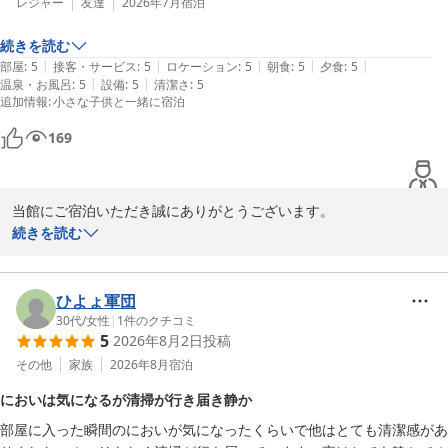
す。

レジャー
友達
2026年7月
宿泊
またのご来館心スタッフ一同よりお待ちしております。
続きを読む
南紀白浜とれとれヴィレッジ
|
|
|
|
|
部屋
:
5
接客・サービス
:
5
ロケーション
:
5
朝食
:
5
夕食
:
5
2026-06-24
|
|
温泉・お風呂
:
5
設備
:
5
清潔さ
:
5
追加情報
:
小さな子供と一緒に宿泊
169
当館にご宿泊いただき誠にありがとうございます。

お客様皆様方にご満足いただけますようこれからも精進いたしま
続きを読む
す。

またもご来館をお待ちしております。
ひよょ軍団
南紀白浜とれとれヴィレッジ
30代
/
女性
|
1
件のクチコミ
2026-08-01
5
2026年8月2日
投稿
その他
家族
2026年8月
宿泊
においは気になるが清掃が行き届き静か
部屋に入った瞬間のにおいが気になったくらいで他はとても清潔感があ