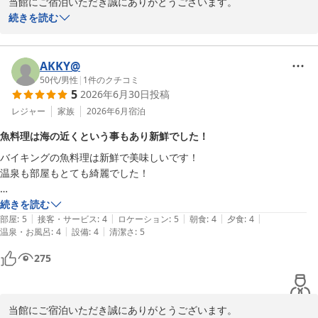
当館にご宿泊いただき誠にありがとうございます。

またのご来館スタッフ一同心よりお待ちしております。
続きを読む
南紀白浜とれとれヴィレッジ
2026-07-06
AKKY@
50代
/
男性
|
1
件のクチコミ
5
2026年6月30日
投稿
レジャー
家族
2026年6月
宿泊
魚料理は海の近くという事もあり新鮮でした！
バイキングの魚料理は新鮮で美味しいです！

温泉も部屋もとても綺麗でした！

お値段も一棟なので僕は家族4人で行ったので、逆にお安いと感じまし
続きを読む
|
|
|
|
|
た。
部屋
:
5
接客・サービス
:
4
ロケーション
:
5
朝食
:
4
夕食
:
4
|
|
温泉・お風呂
:
4
設備
:
4
清潔さ
:
5
275
当館にご宿泊いただき誠にありがとうございます。
