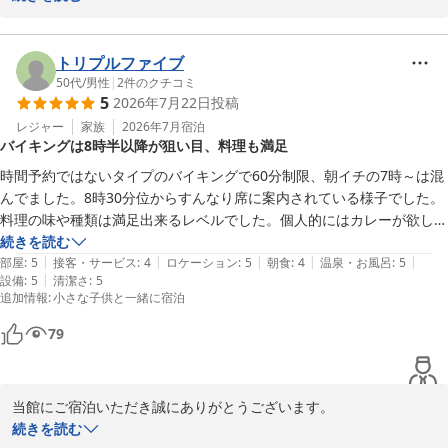
く思います。星空を楽しんでいただけたことも光栄です。

ウェルカムドリンクやスイーツをお気に召していただけたようで何
よりです。

トリプルファイブ
またのご来館スタッフ一同、心よりお待ちしております。
50代
/
男性
|
2
件のクチコミ
5
2026年7月22日
投稿
とれとれヴィレッジ
レジャー
家族
2026年7月
宿泊
2026-05-25
バイキングは8時半以降が狙い目、料理も満足
時間予約ではないタイプのバイキングで60分制限、朝イチの7時～は混
んでました。8時30分位からすんなり席に案内されている様子でした。
料理の味や種類は満足出来るレベルでした。個人的にはカレーが欲しか
ったですが…
続きを読む
|
|
|
|
|
部屋
:
5
接客・サービス
:
4
ロケーション
:
5
朝食
:
4
温泉・お風呂
:
5
|
設備
:
5
清潔さ
:
5
追加情報
:
小さな子供と一緒に宿泊
79
当館にご宿泊いただき誠にありがとうございます。

朝食バイキングにつきまして、ご満足いただけたようで大変嬉しい
続きを読む