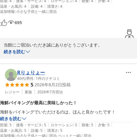
|
|
|
|
|
使われていて、どれも本当に美味しかったです。

部屋
:
4
接客・サービス
:
4
ロケーション
:
4
朝食
:
4
夕食
:
4
|
|
温泉・お風呂
:
4
設備
:
4
清潔さ
:
4
ぜひまた利用したいと思いますし、友人にもおすすめしたいお宿です。
追加情報
:
小さな子供と一緒に宿泊
695
当館にご宿泊いただき誠にありがとうございます。

ご家族でのご滞在を快適にお過ごしいただけたこと、大変嬉しく思
続きを読む
います。また、とれとれ亭バイキングのお食事を特にお楽しみいた
だけたとのこと、私たちのこだわりを感じていただけ光栄です。

次回もご期待に添えるよう努めてまいります。

Rりょりょー
またのご来館スタッフ一同心よりお待ちしております。
40代
/
男性
|
1
件のクチコミ
5
2026年8月2日
投稿
とれとれヴィレッジ
レジャー
家族
2026年7月
宿泊
2026-05-13
海鮮バイキングが最高に美味しかった！
海鮮をバイキングでいただけるのは、ほんと良かったです！
続きを読む
|
|
|
|
|
部屋
:
5
接客・サービス
:
5
ロケーション
:
5
朝食
:
5
夕食
:
5
|
|
温泉・お風呂
:
5
設備
:
5
清潔さ
:
5
追加情報
:
小さな子供と一緒に宿泊
ペットと一緒に宿泊