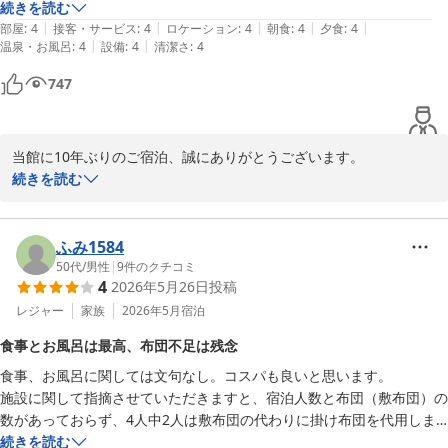
ただ、高台に部屋を設置している関係上で仕方ないのですが、部屋から
続きを読む
|
|
|
|
|
夕食会場までの坂道が少し難点でしたね。

部屋
:
4
接客・サービス
:
4
ロケーション
:
4
朝食
:
4
夕食
:
4
|
|
温泉・お風呂
:
4
設備
:
4
清潔さ
:
4
僕たちみたいに元気に動ける人には良いですが、せめて、お年を召され
た方やお身体の不自由な方々には、チェックイン時に利用されてるカー
747
ト等で送迎されては如何かな？

っと感じました。

当館に10年ぶりのご宿泊、誠にありがとうございます。

でも、総じて良かったと思います。

フロントの変更のご理解や施設の立地に関する貴重なご意見もあり
続きを読む
ここはオススメ致します。

がとうございます。

あと、カナリ小さい事ですが、チェックアウト時に『Dポイント』の有
ご指摘いただきましたdポイント付与につきまして、当ホテルはｄ
ふみ1584
無を聞かれなかった為、付けそびれたのが残念でした。

ポイント加盟店ではございますが、付与対象が予約サイトにより異
50代
/
男性
|
9
件のクチコミ
っと言っても、新人さんが対応されてたので仕方ないですが…
4
2026年5月26日
投稿
ります。楽天トラベル様のご予約は対象外となりますので、チェッ
クアウト時にお声掛けをしておりませんでした。恐れ入りますがご
レジャー
家族
2026年5月
宿泊
了承いただきますようお願いいたします。

食事とお風呂は最高、布団不足は残念
食事、お風呂に関しては文句なし。コスパも良いと思います。

送迎サービスの充実について、今後改善の参考にさせていただきま
施設に関して指摘させていただきますと、宿泊人数と布団（敷布団）の
す。

数があっておらず、4人中2人は敷布団の代わりに掛け布団を代用しま
当館をお客様からの「オススメ」というお言葉を励みに、さらなる
した。当日、フロントに連絡すればよかったのですが・・・。

続きを読む
サービス向上に努めます。
