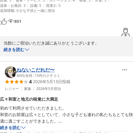
くて、捕まえたと思ったら少しお待ちください…。飲み物を頼んだらだ
部屋
:
5
接客・サービス
:
5
ロケーション
:
4
朝食
:
5
夕食
:
5
|
|
温泉・お風呂
:
3
設備
:
5
清潔さ
:
5
いぶ待たないとこない。飲み放題はしない方がいいですねw
追加情報
:
小さな子供と一緒に宿泊
801
当館にご宿泊いただき誠にありがとうございます。

とれとれヴィレッジのお部屋や街並みをお楽しみいただけたこと、
続きを読む
大変嬉しく思います。

一方で、とれとれ亭ビュッフェに関してご不便をおかけし、申し訳
ございませんでした。

ねないこだれだ〜
スタッフのサービス改善に努め、すべてのお客様に快適にお過ごし
40代
/
女性
|
15
件のクチコミ
4
2026年5月13日
投稿
いただけるよう精進いたします。

またのご来館を心よりお待ちしております。
レジャー
家族
2026年5月
宿泊
とれとれヴィレッジ
広々和室と地元の味覚に大満足
2026-05-21
初めて利用させていただきました。

和室のお部屋は広々としていて、小さな子ども連れの私たちもとても快
適に過ごすことができました。

特に印象に残ったのはお食事です。和食を中心に地元の食材がたくさん
続きを読む