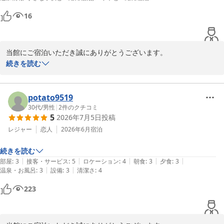
16
当館にご宿泊いただき誠にありがとうございます。

嬉しいお言葉をありがとうございます！海鮮バイキングをお楽しみ
続きを読む
いただけたこと、大変光栄です。新鮮な食材をご提供し、皆様に喜
んでいただけるよう努めております。

またのご来館スタッフ一同お待ちしております。
potato9519
30代
/
男性
|
2
件のクチコミ
南紀白浜とれとれヴィレッジ
5
2026年7月5日
投稿
2026-08-03
レジャー
恋人
2026年6月
宿泊
続きを読む
|
|
|
|
|
部屋
:
3
接客・サービス
:
5
ロケーション
:
4
朝食
:
3
夕食
:
3
|
|
温泉・お風呂
:
3
設備
:
3
清潔さ
:
4
223