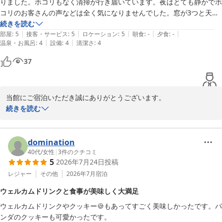
りました。ホコリもなく清掃が行き届いています。夜はとても静かでホ
コリのお客さんの声などは全く気になりませんでした。窓が3つと天窓
が1つで朝は電気がなくてもとても明るくいい目覚めでした。
続きを読む
|
|
|
|
|
部屋
:
5
接客・サービス
:
5
ロケーション
:
5
朝食
:
-
夕食
:
-
|
|
温泉・お風呂
:
4
設備
:
4
清潔さ
:
4
37
当館にご宿泊いただき誠にありがとうございます。

お部屋のにおいに関しては大変申し訳ございませんでした。早急に
続きを読む
確認を行い改善に努めます。清潔さや静けさ、自然光たっぷりの朝
をご満喫いただけたこと、大変嬉しく思います。

これからも快適な空間作りに精進いたします。

domination
またのご来館スタッフ一同お待ちしております。

40代
/
女性
|
3
件のクチコミ
5
2026年7月24日
投稿
レジャー
その他
2026年7月
宿泊
南紀白浜とれとれヴィレッジ
ウェルカムドリンクと食事が美味しく大満足
2026-08-03
ウェルカムドリンクやクッキー🍪もあってすごく美味しかったです。パ
ンダのクッキーも可愛かったです。
