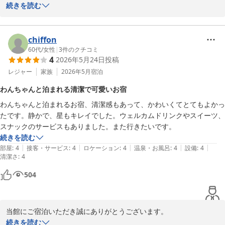
とれとれ亭バイキングの魚料理や2か所温泉施設、客室にご満足い
続きを読む
ただけたとのお言葉、大変嬉しく思います。

一棟利用の価値を感じていただけたことも光栄です。

これからもお客様に快適でお得な滞在を提供できるよう、スタッフ
chiffon
一同努めて参ります。

60代
/
女性
|
3
件のクチコミ
4
2026年5月24日
投稿
またのご来館を心よりお待ちしております。
レジャー
家族
2026年5月
宿泊
南紀白浜とれとれヴィレッジ
わんちゃんと泊まれる清潔で可愛いお宿
2026-07-01
わんちゃんと泊まれるお宿、清潔感もあって、かわいくてとてもよかっ
たです。静かで、星もキレイでした。ウェルカムドリンクやスイーツ、
スナックのサービスもありました。また行きたいです。
続きを読む
|
|
|
|
|
部屋
:
4
接客・サービス
:
4
ロケーション
:
4
温泉・お風呂
:
4
設備
:
4
清潔さ
:
4
504
当館にご宿泊いただき誠にありがとうございます。

愛犬との大切なひとときを、快適にお過ごしいただけたことを嬉し
続きを読む