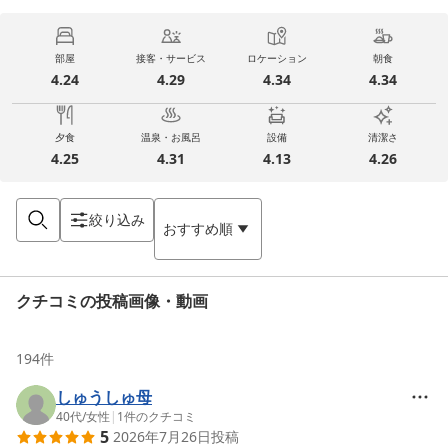
部屋
接客・サービス
ロケーション
朝食
4.24
4.29
4.34
4.34
夕食
温泉・お風呂
設備
清潔さ
4.25
4.31
4.13
4.26
絞り込み
おすすめ順
クチコミの投稿画像・動画
194
件
しゅうしゅ母
40代
/
女性
|
1
件のクチコミ
5
2026年7月26日
投稿