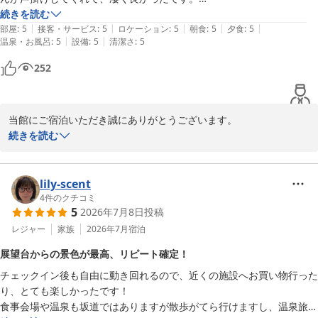
提供もスムーズ。

続きを読む
|
|
|
|
|
肝心のお部屋も可愛くてとてもよかった！

部屋
:
5
接客・サービス
:
5
ロケーション
:
5
朝食
:
5
夕食
:
5
|
|
温泉・お風呂
:
5
設備
:
5
清潔さ
:
5
掃除が行き届いていて清潔感がありました。

鍵をもらって部屋に入ったらすでにエアコンを効かせてくれていて、涼
252
しく過ごせました！
当館にご宿泊いただき誠にありがとうございます。

とれとれ亭バイキングや飲み放題にご満足いただけたとのことで、
続きを読む
大変嬉しく思います。スタッフの対応やお部屋の清潔感、エアコン
の心配りにお褒めの言葉をいただき、励みになります。

引き続き、お客様に快適なご滞在を提供できるよう努めてまいりま
lily-scent
す。

4
件のクチコミ
5
2026年7月8日
投稿
またのご来館スタッフ一同心よりお待ちしております。
レジャー
家族
2026年7月
宿泊
南紀白浜とれとれヴィレッジ
展望台からの景色が最高、リピート確定！
2026-07-13
チェックイン後も自由に動き回れるので、近くの施設へお買い物行った
り、とても楽しかったです！

食事会場や温泉も坂道ではありますが散歩がてら行けますし、温泉旅館