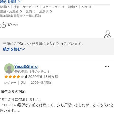
と歩く歩数変わらないんじゃないかな？屋外と屋内の違いくらいで…と
続きを読む
|
|
|
|
|
感じました。

部屋
:
5
接客・サービス
:
5
ロケーション
:
5
朝食
:
5
夕食
:
5
|
|
温泉・お風呂
:
5
設備
:
5
清潔さ
:
5
とれとれの湯は車で行きましたが、高齢の母でも特に面倒や負担になる
追加情報
:
高齢者と一緒に宿泊
ことはなく、むしろその移動でさえたのしんでくれてました！

雨だとちょっと嫌かも〜なんて話しながら…

295
展望台から見る夜と日の出前の朝焼けが素敵すぎます！

お世話になった日が蒸し暑かったんで、次は暑くない時期に行きたいと
思います！（リピ確定！）

当館にご宿泊いただき誠にありがとうございます。

お食事は女性2人では量が多過ぎて折角の美味しいお料理を残してしま
周辺の散策や2か所の温泉施設など様々な楽しみを満喫いただけた
続きを読む
い、申し訳なく思っています…ホントにとても美味しかったです！

ようで、大変嬉しく思います。お母様も移動を楽しんでいただけた
売店とチェックアウトを対応してくださった研修中の可愛らしいスタッ
とのこと、私たちも安心しました。

フさん、丁寧に対応してくださり楽しく滞在できました！ありがとうご
お料理の量についてのご意見も次回の参考にさせていただきます。

Yasu&Shiro
ざいます！次行った時もいらっしゃったら嬉しいな♪
スタッフへの温かいお言葉にも感謝いたします。

40代
/
男性
|
3
件のクチコミ
4
2026年6月3日
投稿
またのご来館スタッフ一同心よりお待ちしております。
レジャー
恋人
2026年5月
宿泊
南紀白浜とれとれヴィレッジ
10年ぶりの宿泊
2026-07-13
10年ぶりに宿泊しました。

フロントの場所が以前とは違って、少し戸惑いましたが、とても良いと
思います。
