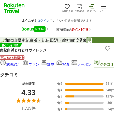
お気に入り
予約確認
ログイン
メニュー
和歌山県
南紀白浜・紀伊田辺・龍神
白浜温泉
南紀白浜とれとれヴィレッジ
ふるさと納税対象
施設紹介
プラン
部屋
写真
クーポン
クチコミ
クチコミ
総合評価
5
541
件
4.33
4
548
件
3
127
件
2
56
件
1,739
件
1
24
件