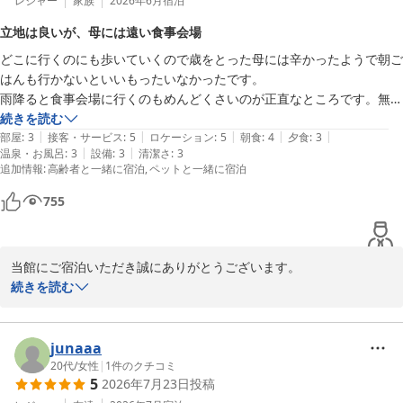
レジャー
家族
2026年6月
宿泊
南紀白浜とれとれヴィレッジ
立地は良いが、母には遠い食事会場
2026-07-06
どこに行くのにも歩いていくので歳をとった母には辛かったようで朝ご
はんも行かないといいもったいなかったです。

雨降ると食事会場に行くのもめんどくさいのが正直なところです。無理
なく移動できる施設にしたら良かったと後悔しました。

続きを読む
|
|
|
|
|
ロケーションはすごくよかったです。

部屋
:
3
接客・サービス
:
5
ロケーション
:
5
朝食
:
4
夕食
:
3
|
|
温泉・お風呂
:
3
設備
:
3
清潔さ
:
3
食事も種類少なく残念でした、

追加情報
:
高齢者と一緒に宿泊
ペットと一緒に宿泊
ペットも一緒でしたが部屋も匂いがキツかったです。
755
当館にご宿泊いただき誠にありがとうございます。

お母様のご滞在が快適でなかった点、大変心苦しく思います。ご指
続きを読む
摘いただいた施設間の移動や食事内容に関しましては、改善に向け
て今後の参考にさせていただきます。

また、ペット同伴の方々にもご満足いただける環境を整えてまいり
junaaa
ます。

20代
/
女性
|
1
件のクチコミ
5
2026年7月23日
投稿
今後ともお客様の声を大切に、より良い施設作りに努めてまいりま