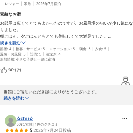
レジャー
家族
2026年7月
宿泊
素敵なお宿
お部屋は広くてとてもよかったのですが、お風呂場の匂いが少し気にな
りました。

朝ごはん、夕ごはんともとても美味しくて大満足でした。

子供たちはヴィラに宿泊するのが初めてだったので大興奮で、縁日のイ
続きを読む
|
|
|
|
|
ベントもあり大喜びの旅行になりました。

部屋
:
4
接客・サービス
:
5
ロケーション
:
5
朝食
:
5
夕食
:
5
|
|
温泉・お風呂
:
5
設備
:
5
清潔さ
:
4
またぜひ宿泊したいと思います‼︎
追加情報
:
小さな子供と一緒に宿泊
171
当館にご宿泊いただき誠にありがとうございます。

ドーム型のお部屋やとれとれ亭お食事をお楽しみいただき、大変光
続きを読む
栄です。お子様たちに縁日を満喫いただけたとのことで、私たちも
嬉しく思います。お風呂場の匂いにつきましては、早急に改善に努
めます。

✫chii✫
またのご来館スタッフ一同心よりお待ちしております
50代
/
女性
|
1
件のクチコミ
5
2026年7月24日
投稿