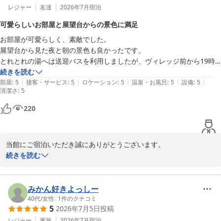
南紀白浜とれとれヴィレッジ
レジャー
友達
2026年7月
宿泊
2026-08-01
可愛らしいお部屋と展望台からの景色に満足
お部屋が可愛らしく、素敵でした。

展望台から見た夜と朝の景色も良かったです。

とれとれの湯へは送迎バスを利用しましたが、ヴィレッジ前から19時
発の便もあると嬉しいなと思いました。

続きを読む
|
|
|
|
|
時間の都合で、せっかく開催されていた縁日に参加できなかったことだ
部屋
:
5
接客・サービス
:
5
ロケーション
:
5
温泉・お風呂
:
5
設備
:
5
清潔さ
:
5
けが少し残念だったので…

スタッフの方の対応がとても親切でした。

220
ありがとうございました。
当館にご宿泊いただき誠にありがとうございます。

お部屋や景色をお楽しみいただき、スタッフの対応にもご満足いた
続きを読む
だけたこと、大変嬉しく思います。貴重なご意見をいただいた送迎
バスの時間ついては、今後のサービス向上の参考にさせていただき
ます。

みかん好きよっしー
またのご来館スタッフ一同心よりお待ちしております。
40代
/
女性
|
1
件のクチコミ
5
2026年7月5日
投稿
南紀白浜とれとれヴィレッジ
レジャー
家族
2026年7月
宿泊