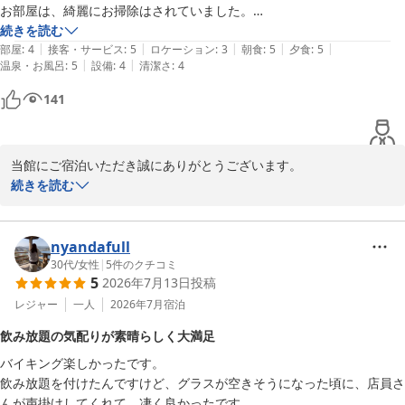
お部屋は、綺麗にお掃除はされていました。

部屋の隅などは古くなっている所もありましたが問題無い程度です。

続きを読む
|
|
|
|
|
食事は朝夕共に、思っていたよりも良いクオリティーでした。

部屋
:
4
接客・サービス
:
5
ロケーション
:
3
朝食
:
5
夕食
:
5
|
|
温泉・お風呂
:
5
設備
:
4
清潔さ
:
4
141
当館にご宿泊いただき誠にありがとうございます。

ウェルカムドリンクやクッキーをお気に召していただき、何よりで
続きを読む
す。また、清掃についてもお褒めの言葉を頂戴し、心より感謝申し
上げます。施設の古さにつきましては、今後の改善へと繋げて参り
ます。とれとれ亭バイキングスタイルのお食事もご期待を超えるも
nyandafull
のとなり、大変嬉しく存じます。

30代
/
女性
|
5
件のクチコミ
5
2026年7月13日
投稿
またのご来館スタッフ一同心よりお待ちしております。
レジャー
一人
2026年7月
宿泊
南紀白浜とれとれヴィレッジ
飲み放題の気配りが素晴らしく大満足
2026-08-01
バイキング楽しかったです。

飲み放題を付けたんですけど、グラスが空きそうになった頃に、店員さ
んが声掛けしてくれて、凄く良かったです。
