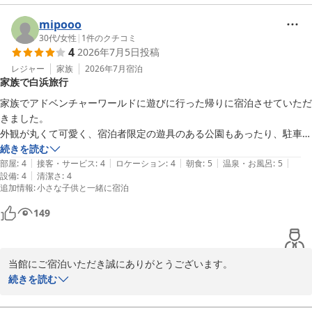
いただけたようで、大変嬉しいです。また、お孫様の怪我にも関わ
らず、スタッフの対応を温かく受け入れていただき感謝申し上げま
mipooo
す。施設の点検不足によりご不便をおかけしましたこと、お詫びい
30代
/
女性
|
1
件のクチコミ
4
2026年7月5日
投稿
たします。いただいたご意見をもとに、改善に努めて参ります。

またのご来館スタッフ一同心よりお待ちしております。
レジャー
家族
2026年7月
宿泊
家族で白浜旅行
南紀白浜とれとれヴィレッジ
家族でアドベンチャーワールドに遊びに行った帰りに宿泊させていただ
2026-07-16
きました。

外観が丸くて可愛く、宿泊者限定の遊具のある公園もあったり、駐車場
から近いお部屋を用意してくださったので、小さい子供連れでも安心し
続きを読む
|
|
|
|
|
て過ごすことができました。

部屋
:
4
接客・サービス
:
4
ロケーション
:
4
朝食
:
5
温泉・お風呂
:
5
|
設備
:
4
清潔さ
:
4
とれとれ市場やとれとれの湯も近く、朝食ビュッフェもとても美味しか
追加情報
:
小さな子供と一緒に宿泊
ったです。

和歌山に来た際は、また利用したいです。

149
ありがとうございました。
当館にご宿泊いただき誠にありがとうございます。

とれとれヴィレッジの外観や宿泊者限定の遊具公園にご満足いただ
続きを読む
けたことを大変嬉しく思います。

また、美味しいと評価いただいたとれとれ亭での朝食ビュッフェも