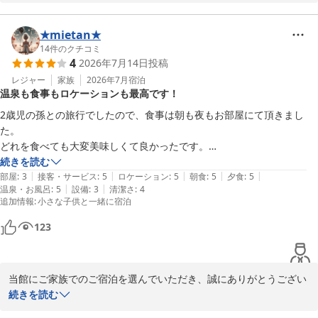
限りです。また、混雑状況についての貴重なご意見も感謝いたしま
す。今後の改善に役立てて参ります。カレーのご要望も承り、より
一層お楽しみいただけるメニューを検討させていただきます。

★mietan★
またのご来館スタッフ一同心よりお待ちしております。
14
件のクチコミ
4
2026年7月14日
投稿
南紀白浜とれとれヴィレッジ
レジャー
家族
2026年7月
宿泊
2026-08-01
温泉も食事もロケーションも最高です！
2歳児の孫との旅行でしたので、食事は朝も夜もお部屋にて頂きまし
た。

どれを食べても大変美味しくて良かったです。

孫がはしゃぎすぎた為、転んで怪我をしたのですが、スタッフの方が親
続きを読む
|
|
|
|
|
切に対応して下さいました。

部屋
:
3
接客・サービス
:
5
ロケーション
:
5
朝食
:
5
夕食
:
5
|
|
温泉・お風呂
:
5
設備
:
3
清潔さ
:
4
追加情報
:
小さな子供と一緒に宿泊
不満を強いて言えば、部屋のクローゼット扉の状態が歪んでいたり、ト
イレの鍵かけにコツがいる程度です。

123
温泉は2ヶ所共に気持ちよくて満足でした。

個人的にはカタタの湯が化粧水の様で良かったです。

当館にご家族でのご宿泊を選んでいただき、誠にありがとうござい
また3世代家族で行きたいと思います。
ます。

続きを読む
オードブルプランお部屋でのお食事や2ヶ所の温泉施設を楽しんで