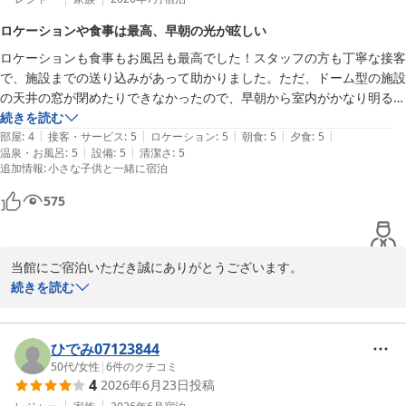
2026-08-01
ロケーションや食事は最高、早朝の光が眩しい
ロケーションも食事もお風呂も最高でした！スタッフの方も丁寧な接客
で、施設までの送り込みがあって助かりました。ただ、ドーム型の施設
の天井の窓が閉めたりできなかったので、早朝から室内がかなり明るく
なり、何度か起きてしまいました。窓も遮光機能のないカーテンだった
続きを読む
|
|
|
|
|
ので、かなり明るかったです。唯一そこだけが残念でした。
部屋
:
4
接客・サービス
:
5
ロケーション
:
5
朝食
:
5
夕食
:
5
|
|
温泉・お風呂
:
5
設備
:
5
清潔さ
:
5
追加情報
:
小さな子供と一緒に宿泊
575
当館にご宿泊いただき誠にありがとうございます。

ロケーション、とれとれ亭での食事、2か所の温泉施設、そしてス
続きを読む
タッフのサービスにご満足いただけたこと、大変嬉しく思います。

しかしながら、お部屋のカーテンについてご不便をおかけし、申し
訳ございません。

ひでみ07123844
貴重なご意見を参考に、今後改善の参考にさせていただきます。

50代
/
女性
|
6
件のクチコミ
4
2026年6月23日
投稿
またのご来館スタッフ一同心よりお待ちしております。