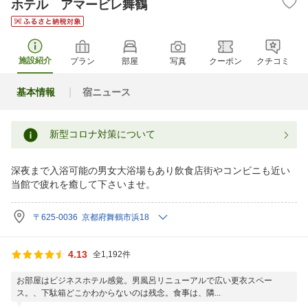
ホテル アマービレ舞鶴
施設紹介
プラン
部屋
写真
クーポン
クチコミ
基本情報
宿ニュース
新型コロナ対策について
深夜まで入浴可能の男女大浴場もあり飲食店街やコンビニも近い
当館で疲れを癒して下さいませ。
〒625-0036 京都府舞鶴市浜18
4.13
全1,192件
お部屋はビジネスホテル感覚。男風呂リニューアルで広い更衣スペー
ス。、下駄箱どこかわからないのは残念。食事は、隣...