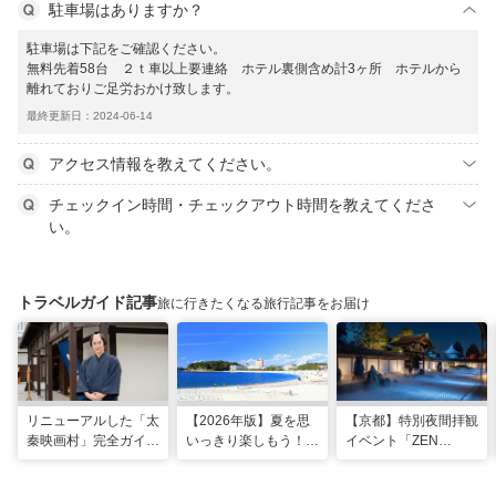
駐車場はありますか？
駐車場は下記をご確認ください。
無料先着58台 ２ｔ車以上要連絡 ホテル裏側含め計3ヶ所 ホテルから
離れておりご足労おかけ致します。
最終更新日：2024-06-14
アクセス情報を教えてください。
チェックイン時間・チェックアウト時間を教えてくださ
い。
トラベルガイド記事
旅に行きたくなる旅行記事をお届け
リニューアルした「太
【2026年版】夏を思
【京都】特別夜間拝観
秦映画村」完全ガイ
いっきり楽しもう！関
イベント「ZEN
ド。イマーシブ体験
西のおすすめ海水浴
NIGHT 東福寺」が開
に"18禁”コンテンツま
場・ビーチ18選
催！ “脳をととのえ