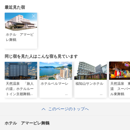
で！
る”没入型サウンドア
ートナイトを
最近見た宿
ホテル アマービ
レ舞鶴
同じ宿を見た人はこんな宿も見ています
天然温泉 「旅人
ホテルベルマーレ
福知山サンホテル
天然温泉 
の湯」ホテルルー
湯 スーパ
トイン京都舞鶴
ル東舞鶴
ー西舞鶴駅前ー
このページのトップへ
ホテル アマービレ舞鶴