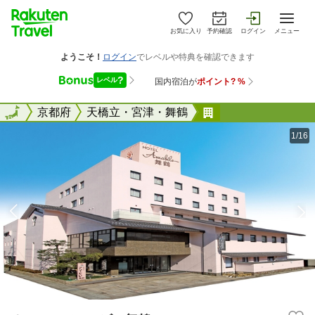
お気に入り
予約確認
ログイン
メニュー
全国
全国
京都府
天橋立・宮津・舞鶴
ホテル アマービ
1/16