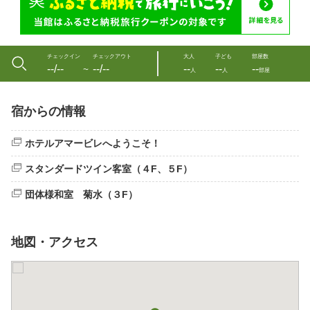
チェックイン
チェックアウト
大人
子ども
部屋数
--/--
--/--
--
--
--
〜
人
人
部屋
宿からの情報
ホテルアマービレへようこそ！
スタンダードツイン客室（４F、５F）
団体様和室 菊水（３F）
地図・アクセス