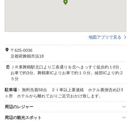
地図アプリで見る
〒625-0036
京都府舞鶴市浜18
ＪＲ東舞鶴駅北口より三条通りを北へまっすぐ徒歩約１0分、
お車で約3分。舞鶴東ICよりお車で約１０分。綾部ICより約２
５分
駐車場 :
無料先着58台 ２ｔ車以上要連絡 ホテル裏側含め計3
ヶ所 ホテルから離れておりご足労おかけ致します。
周辺のレジャー
周辺の観光スポット