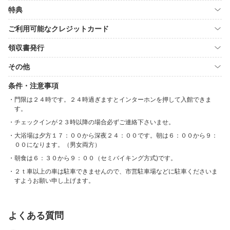
特典
ご利用可能なクレジットカード
領収書発行
その他
条件・注意事項
門限は２４時です。２４時過ぎますとインターホンを押して入館できま
す。
チェックインが２３時以降の場合必ずご連絡下さいませ。
大浴場は夕方１７：００から深夜２４：００です。朝は６：００から９：
００になります。（男女両方）
朝食は６：３０から９：００（セミバイキング方式)です。
２ｔ車以上の車は駐車できませんので、市営駐車場などに駐車くださいま
すようお願い申し上げます。
よくある質問