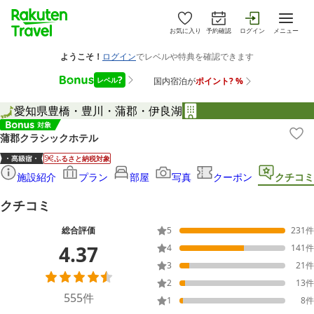
お気に入り
予約確認
ログイン
メニュー
愛知県
豊橋・豊川・蒲郡・伊良湖
蒲郡クラシックホテル
ふるさと納税対象
施設紹介
プラン
部屋
写真
クーポン
クチコミ
クチコミ
総合評価
5
231
件
4.37
4
141
件
3
21
件
2
13
件
555
件
1
8
件