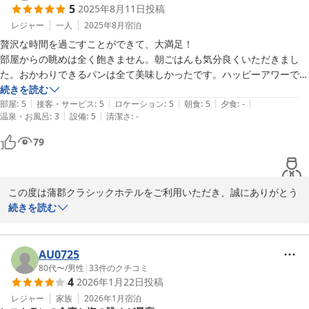
5
2025年8月11日
投稿
のお言葉は、私共にとって大きな励みでございます。

お食事につきましても、伝統的な味わいと雰囲気をお楽しみいただ
レジャー
一人
2025年8月
宿泊
けたこと、光栄に存じます。

贅沢な時間を過ごすことができて、大満足！

いただいたご意見は、今後のメニューの改善の参考とさせて頂きま
部屋からの眺めは全く飽きません。朝ごはんも気分良くいただきまし
す。

た。おかわりできるパンは全て美味しかったです。ハッピーアワーでい
ただいた半額のカクテルも美味でした！アメニティも素敵すぎるまし
続きを読む
|
|
|
|
|
た。
部屋
:
5
接客・サービス
:
5
ロケーション
:
5
朝食
:
5
夕食
:
-
|
|
温泉・お風呂
:
3
設備
:
5
清潔さ
:
-
2025-08-16
79
この度は蒲郡クラシックホテルをご利用いただき、誠にありがとう
ございます。

続きを読む
大満足とのお言葉を賜り、スタッフ一同大変嬉しく拝読いたしまし
た。

AU0725
お部屋から見える竹島の景色や朝食のパン、ハッピーアワーでのカ
80代〜
/
男性
|
33
件のクチコミ
4
2026年1月22日
投稿
クテル、そしてアメニティまでご満足いただけたことは、私共にと
って何よりの喜びでございます。

レジャー
家族
2026年1月
宿泊