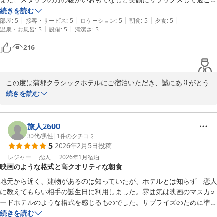
ました。朝晩とも2階のサンルームでお食事は、オーソドックスなフレ
続きを読む
蒲郡クラシックホテル　宿泊課
そのような中でも、海側のお部屋からの眺望を「最高」とお感じい
|
|
|
|
|
ンチでしたが、食器が全てクラシックホテルの絵柄で統一されていて、
部屋
:
5
接客・サービス
:
5
ロケーション
:
5
朝食
:
5
夕食
:
5
蒲郡クラシックホテル
ただけたこと、また鉄板焼きのお食事をお楽しみいただけたとのお
|
|
温泉・お風呂
:
5
設備
:
5
清潔さ
:
5
暖かいものは器まで熱いくらいに、冷たいものももちろんそうしてあっ
2026-05-18
言葉を大変嬉しく拝読いたしました。特に地元食材を使用した海鮮
て、地のものをふんだんに取り入れてあり、量質とも程よく、サーブさ
216
料理やソースについてご満足いただけたことは、料理スタッフにと
れるタイミングも絶妙で、竹島の刻々と変わる景色もご馳走となって堪
りましても大きな励みとなります。さらに、お肉料理や朝食内容に
能しました。お部屋もリニューアルされて、90インチサイズのテレビ
つきましても具体的なご提案をいただきありがとうございます。地
画面が二つあるのにはびっくりしました。シャワーやドライヤーがリフ
元ならではの魅力をより感じていただけるお食事をご提供できるよ
この度は蒲郡クラシックホテルにご宿泊いただき、誠にありがとう
ァなのが嬉しかったです。タオル類がもう少しフカフカの厚みがあると
う、今後のメニュー作りの参考にさせていただきます。

ございます。

続きを読む
いう事がないかな、という感じ。疲れを癒しにリフレッシュしに是非、
また伺いたいです。
これからも、歴史あるホテルならではの趣を大切にしながら、皆様
歴史ある建物や庭園、竹島の景色とともに、ゆったりとしたお時間
により快適で思い出深いご滞在をご提供できますよう努めてまいり
をお過ごしいただけたご様子を大変嬉しく拝読いたしました。ま
旅人2600
ます。

た、お食事やサービス、スタッフのおもてなしにつきましても温か
30代
/
男性
|
1
件のクチコミ
5
2026年2月5日
投稿
また機会がございましたら、ぜひ皆様でお越しくださいませ。スタ
いお言葉を頂戴し、心より御礼申し上げます。

ッフ一同、心よりお待ち申し上げております。

レジャー
恋人
2026年1月
宿泊
映画のような格式と高クオリティな朝食
リニューアルいたしましたお部屋の設備にもご満足いただけたよう
蒲郡クラシックホテル　宿泊課
で何よりでございます。タオルにつきましての貴重なご意見は、今
地元から近く、建物があるのは知っていたが、ホテルとは知らず　恋人
後の改善の参考とさせていただきます。

に教えてもらい相手の誕生日に利用しました。雰囲気は映画のマスカ○
蒲郡クラシックホテル
ードホテルのような格式を感じるものでした。サプライズのために準備
2026-05-14
これからも心地よいご滞在をご提供できるよう努めてまいりますの
をお願いしたのですが、電話ですぐ対応してくださり、とても助かりま
続きを読む