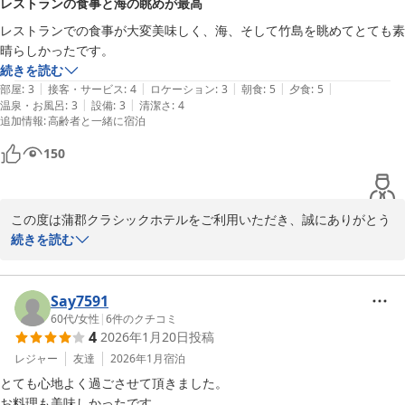
レストランの食事と海の眺めが最高
今後もご滞在がより快適で心地よい時間となりますよう、サービス
向上に努めてまいります。

レストランでの食事が大変美味しく、海、そして竹島を眺めてとても素
またのお越しを心よりお待ちしております。

晴らしかったです。
続きを読む
|
|
|
|
|
部屋
:
3
接客・サービス
:
4
ロケーション
:
3
朝食
:
5
夕食
:
5
|
|
温泉・お風呂
:
3
設備
:
3
清潔さ
:
4
2025-08-16
追加情報
:
高齢者と一緒に宿泊
150
この度は蒲郡クラシックホテルをご利用いただき、誠にありがとう
ございます。

続きを読む
レストランでのお食事や、海と竹島の眺めをお楽しみいただけたと
のこと、大変嬉しく存じます。

Say7591
60代
/
女性
|
6
件のクチコミ
4
2026年1月20日
投稿
また機会がございましたら、ぜひ季節ごとに異なる景色とお料理を
ご堪能ください。

レジャー
友達
2026年1月
宿泊
スタッフ一同、心よりお待ち申し上げております。

とても心地よく過ごさせて頂きました。

お料理も美味しかったです。
