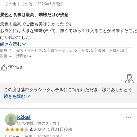
その他
その他
2026年5月
宿泊
景色と食事は最高、蜘蛛だけが残念
景色も最高でご飯も美味しかったです！

お風呂には大きな蜘蛛がいて、怖くてゆっくり入ることが出来ずそこだ
けが残念でした。

サウナはとても気持ち良かったです。

続きを読む
|
|
|
|
|
お庭の散策もゆっくり出来て、昼と夜では景色も違って本当に素晴らし
部屋
:
4
接客・サービス
:
5
ロケーション
:
5
朝食
:
5
温泉・お風呂
:
3
|
設備
:
4
清潔さ
:
4
かったです。
130
この度は蒲郡クラシックホテルにご宿泊いただき、誠にありがとう
ございます。

続きを読む
お食事や景色、そしてお庭の散策をお楽しみいただけたご様子を伺
い、大変嬉しく存じます。

k2kai
しかしながら、お風呂にてご不快な思いをさせてしまいましたこ
50代
/
女性
|
7
件のクチコミ
4
2026年5月21日
投稿
と、深くお詫び申し上げます。

せっかくのご滞在中にご心配をおかけし、心より反省しておりま
レジャー
家族
2026年5月
宿泊