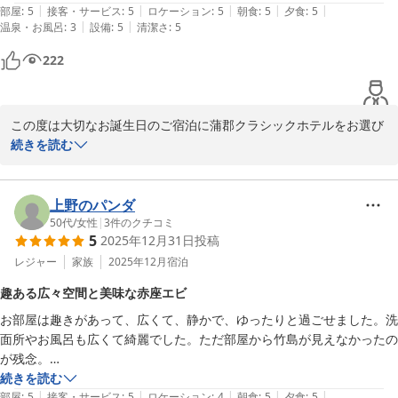
で、ぜひまたお疲れを癒しにお越しくださいませ。スタッフ一同、
|
|
|
|
|
した。正直ホテルの朝食はそこまで期待してなかったのですが　すこし
部屋
:
5
接客・サービス
:
5
ロケーション
:
5
朝食
:
5
夕食
:
5
心よりお待ち申し上げております。

|
|
温泉・お風呂
:
3
設備
:
5
清潔さ
:
5
気が引けるほどの高クオリティで驚きました‥スーツ持参で宿泊したの
ですが、たまにこんな上品な楽しみ方をするのもいいものだと思いまし
222
蒲郡クラシックホテル　宿泊課
た

風呂に関しては別邸などに宿泊したらもっといいものになるので、何も
蒲郡クラシックホテル
不満はありません

2026-04-08
この度は大切なお誕生日のご宿泊に蒲郡クラシックホテルをお選び
都会の高層ホテルには出せない雰囲気、シックさを好む方にはぜひ訪れ
いただき、誠にありがとうございます。

続きを読む
ていただきたいですし、結婚記念日などにはまた利用したいと思います
映画のような格式や雰囲気、またサプライズのお手伝いや朝食につ
いてもご満足いただけたとのお言葉を、大変嬉しく拝読いたしまし
た。

上野のパンダ
50代
/
女性
|
3
件のクチコミ
5
2025年12月31日
投稿
都会のホテルとは異なる、落ち着きとシックさを感じていただけた
ことは、私どもにとって何よりの励みでございます。

レジャー
家族
2025年12月
宿泊
ぜひ次回は記念日や特別な節目に、別邸のご宿泊もご検討ください
趣ある広々空間と美味な赤座エビ
ませ。

お部屋は趣きがあって、広くて、静かで、ゆったりと過ごせました。洗
面所やお風呂も広くて綺麗でした。ただ部屋から竹島が見えなかったの
またお二人にお会いできます日を、スタッフ一同心よりお待ちして
が残念。

おります。

夕食のフレンチも最高でしたが、朝食に出た赤座エビの甘露煮は殻まで
続きを読む
|
|
|
|
|
やわらかでとても美味しかったです。

部屋
:
5
接客・サービス
:
5
ロケーション
:
4
朝食
:
5
夕食
:
5