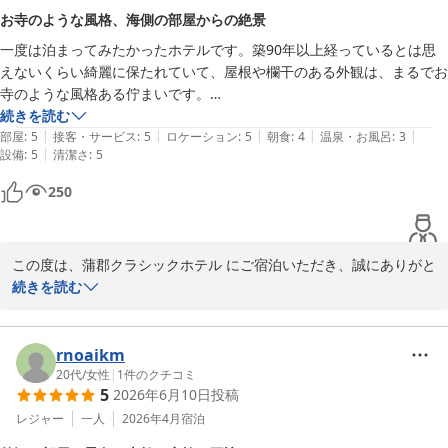
ーブルの整頓が行き届かず、ご不快な思いをおかけしましたことを
お寺のような風格、海側の部屋からの絶景
深くお詫び申し上げます。いただいたご意見を真摯に受け止め、サ
一度は泊まってみたかったホテルです。築90年以上経っているとは思
ービス向上に努めてまいります。

えないくらい綺麗に保たれていて、屋根や欄干のある外観は、まるでお
寺のような風格ある佇まいです。

貴重なご意見をお寄せいただきありがとうございました。またのお
続きを読む
越しを心よりお待ち申し上げております。

|
|
|
|
|
泊まるなら海側の部屋がオススメです。高台にあるので海に浮かぶ竹島
部屋
:
5
接客・サービス
:
5
ロケーション
:
5
朝食
:
4
温泉・お風呂
:
3
|
設備
:
5
清潔さ
:
5
の姿を美しく眺めることができます。

蒲郡クラシックホテル　宿泊課
蒲郡クラシックホテル
250
季節は4月中下旬のつつじが満開の頃がベストシーズンだと思います。
2026-06-09
この度は、蒲郡クラシックホテル にご宿泊いただき、誠にありがと
うございました。

続きを読む
歴史ある建物の佇まいや、海側客室からの竹島の景色をお楽しみい
ただけたご様子を大変嬉しく拝見いたしました。

rnoaikm
また、つつじの季節についても素敵にご紹介いただきありがとうご
20代
/
女性
|
1
件のクチコミ
5
2026年6月10日
投稿
ざいます。四季折々で異なる表情をご覧いただけますので、ぜひま
た季節を変えてお越しくださいませ。

レジャー
一人
2026年4月
宿泊
スタッフ一同、再びのお越しを心よりお待ちしております。
