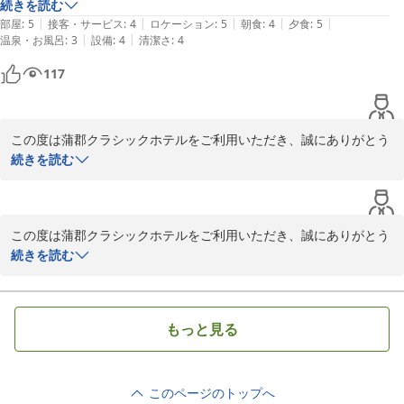
蒲郡クラシックホテル　宿泊課

続きを読む
|
|
|
|
|
部屋
:
5
接客・サービス
:
4
ロケーション
:
5
朝食
:
4
夕食
:
5
|
|
温泉・お風呂
:
3
設備
:
4
清潔さ
:
4
蒲郡クラシックホテル
117
2026-01-23
この度は蒲郡クラシックホテルをご利用いただき、誠にありがとう
ございます。

続きを読む
海辺の景色やクラシックな雰囲気をお楽しみいただけたこと、大変
うれしく拝読いたしました。

この度は蒲郡クラシックホテルをご利用いただき、誠にありがとう
三河湾を望む景色の中で、リラックスしてお過ごし頂けたご様子で
ございます。

続きを読む
何よりでございます。

当館ならではのクラシックな魅力を感じて頂けたことは、私共にと
海辺の景色やクラシックな雰囲気をお楽しみいただけたこと、大変
っても大きな励みになります。

うれしく拝読いたしました。

もっと見る
三河湾を望む景色の中で、リラックスしてお過ごし頂けたご様子で
また季節を変えて、ぜひ違った表情の海辺の景色もお楽しみくださ
何よりでございます。

い。

当館ならではのクラシックな魅力を感じて頂けたことは、私共にと
スタッフ一同、またのお越しを心よりお待ちしております。

このページのトップへ
っても大きな励みになります。
