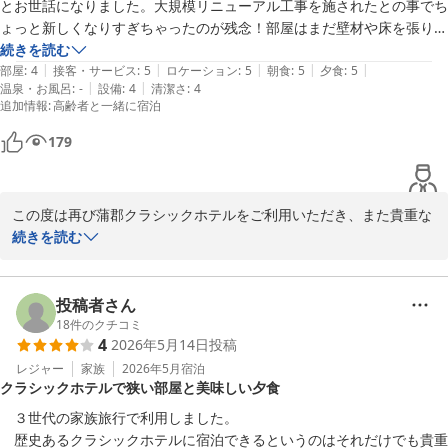
とお世話になりました。大規模リニューアル工事を施されたとの事でち
2026-06-10
ょっと新しくなりすぎちゃったのが残念！部屋はまだ壁材や床を張り替
えた臭いが少し気になりました。バスタブも普通になってしまったな
続きを読む
|
|
|
|
|
ぁ…と同時にReFaのシャワーヘッドやドライヤー…と嬉しいけれど今時
部屋
:
4
接客・サービス
:
5
ロケーション
:
5
朝食
:
5
夕食
:
5
|
|
温泉・お風呂
:
-
設備
:
4
清潔さ
:
4
になってしまったのですね。リフォームは有形文化財存続の為には仕方
追加情報
:
高齢者と一緒に宿泊
ない事だと思うのですが…。

残念だったのが1番の楽しみのディナータイム。19:00に予約をしたの
179
は私達だけだったようで若いサーブのスタッフさん達が何となく早くお
皿下げたいんだろうな…という雰囲気が伝わったり窓に映ったり。お料
理に合わせてワインを頼んだのでもう少しゆっくりお料理を堪能したか
この度は再び蒲郡クラシックホテルをご利用いただき、また貴重な
ったです。この日はクラツーさんのロイヤルグランステージの団体客が
お時間を割いてご感想をお寄せいただきまして誠にありがとうござ
続きを読む
いらしたので(利用したことあるのでわかってしまいました)忙しなかっ
います。

たのかな…。あとクラシックホテル滞在のチェックアウト時間は11:00
だと良いのですが。10:00だとビジネスホテル見たいですよね？後期高
昨年のご滞在をお気に召していただき、お母様との再訪先として当
投稿者さん
齢者の母とゆっくり過ごしたかったので。
ホテルをお選びいただけましたこと、大変光栄に存じます。

18
件のクチコミ
4
2026年5月14日
投稿
一方で、今回のリニューアルに際し、以前の趣やクラシックホテル
レジャー
家族
2026年5月
宿泊
クラシックホテルで狭い部屋と美味しい夕食
ならではの雰囲気が変わってしまったと感じられたこと、またお部
屋の臭いにつきましてもご不快な思いをお掛けしましたこと、心よ
　３世代の家族旅行で利用しました。

りお詫び申し上げます。文化財として建物を守り続けるための改修
　歴史あるクラシックホテルに宿泊できるというのはそれだけでも貴重