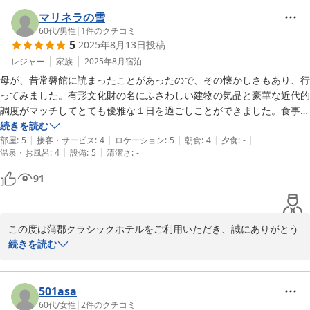
また、ラウンジでのお声掛けやご案内が行き届かなかった点につき
長年のご宿泊のご希望が叶ったとのこと、またお部屋や眺望、建物
ましても重ねてお詫び申し上げます。

の歴史、鉄板焼きのご夕食にもご満足いただけたご様子を伺い、私
マリネラの雪
お客様に心地よくお過ごし頂けますよう、館内の案内体制やサービ
どもも大変嬉しく存じます。

60代
/
男性
|
1
件のクチコミ
5
2025年8月13日
投稿
ス内容の改善に取り組んでまいります。

一方で、洗面台の不具合によりご不快な思いをおかけしましたこ
と、深くお詫び申し上げます。

レジャー
家族
2025年8月
宿泊
当館の雰囲気や竹島の移り行く景色を十分にお楽しみ頂けた事が救
すぐに点検・改善を行い、快適にお過ごしいただけるよう努めてま
母が、昔常磐館に読まったことがあったので、その懐かしさもあり、行
いではございますが、

いります。

ってみました。有形文化財の名にふさわしい建物の気品と豪華な近代的
今回いただきましたご意見の数々を今後の改善の糧とし、より快適
今後とも歴史と伝統を大切にしながら、より快適なご滞在を提供で
調度がマッチしてとても優雅な１日を過ごしことができました。食事は
にお過ごしいただけるホテルを目指してまいります。

きますよう精進いたします。

クラッシックホテルでやはり蒲郡ホテル時代からの伝統的な味と雰囲気
続きを読む
ぜひまたのお越しを心よりお待ち申し上げております。

|
|
|
|
|
を味わえて大いに楽しめました。

部屋
:
5
接客・サービス
:
4
ロケーション
:
5
朝食
:
4
夕食
:
-
また機会がございましたら、ぜひ当館へお越しいただけますと幸い
|
|
温泉・お風呂
:
4
設備
:
5
清潔さ
:
-
です。

　少し難を挙げれば、コース食事の品目でチョイスができるものがあれ
91
ばよかったと思う。
2025-08-28
この度は蒲郡クラシックホテルをご利用いただき、誠にありがとう
蒲郡クラシックホテル
ございます。

続きを読む
2025-12-09
また、お母様との思い出をきっかけに当館へお越しいただきました
こと、心より嬉しく存じます。

501asa
登録有形文化財の趣と現代的な快適さの調和をご堪能いただけたと
60代
/
女性
|
2
件のクチコミ