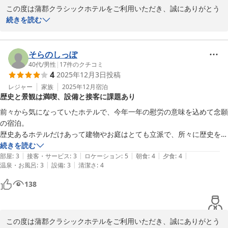
この度は蒲郡クラシックホテルをご利用いただき、誠にありがとう
ホテル敷地内の庭園を散策するのも良しである。

ございます。

続きを読む
夕食は六角堂で鉄板焼きを頂いたが、貸切だったのでゆっくり落ち着い
て食事を楽しめた。コース料理は大変手の込んだものを目の前でつくり
蒲郡クラシックホテル
記念すべきご結婚記念日と奥様のお誕生日という大切な機会に、当
上げてくれるので素晴らしかった。当然、美味しく頂きシェフや給事の
2025-12-25
館をご利用いただき誠ににありがとうございます。

そらのしっぽ
方のサービスも素晴らしく、結婚記念日と妻の誕生日のお祝いとして感
また、心温まるご投稿をお寄せいただき重ねて御礼申し上げます。

40代
/
男性
|
17
件のクチコミ
激できた。

4
2025年12月3日
投稿
朝食は２階のレストランのサンルームで海や竹島を眺めながら洋食を頂
外観の和風建築と館内の調度品、エレベーターやエントランスなど
レジャー
家族
2025年12月
宿泊
いた。味も量も丁度良い塩梅で、給事される方のサービスと笑顔には癒
歴史と景観は満喫、設備と接客に課題あり
当館ならではのクラシックな趣をお楽しみ頂けたとのお言葉、大変
される。

嬉しく拝読いたしました。

折角利用されるのであれば、是非、スイートルームでの宿泊と六角堂で
前々から気になっていたホテルで、今年一年の慰労の意味を込めて念願
お部屋やロビーの雰囲気についても温かいご評価をいただき、励み
のお食事をお勧めします
の宿泊。

となります。

歴史あるホテルだけあって建物やお庭はとても立派で、所々に歴史を感
じされる装飾もちらほら。伝統や歴史といったものだけはどんなにお金
続きを読む
また、お食事につきましてもご満足いただけたご様子に、調理スタ
|
|
|
|
|
をかけても手に入るものではなく、新しいホテルにはない趣を楽しみま
部屋
:
3
接客・サービス
:
3
ロケーション
:
5
朝食
:
4
夕食
:
4
ッフ、サービススタッフ一同大変喜んでおります。

|
|
温泉・お風呂
:
3
設備
:
3
清潔さ
:
4
した。更に三河湾と竹島を正面に臨む景観は抜群で、蒲郡駅からのアク
六角堂ではゆったりとお過ごし頂けた事、シェフの調理や給仕の物
セスが近いのも公共交通機関使用者には大変助かりました。

138
の対応をお褒めいただき、心より感謝申し上げます。

ただ、お部屋は言い方は悪いですが広さ的にも設備的にも中の上のビジ
ご朝食の眺望もお楽しみいただけたようで何よりでございます。

ネスホテルと言ったところで、例えば隣の部屋のトイレの音が響くのは
趣や歴史ではなくシンプルに古いという印象を受けました。扉のデザイ
ご滞在中、当館の歴史ある建物や庭園、竹島の景色が特別なひとと
この度は蒲郡クラシックホテルをご利用いただき、誠にありがとう
ン等、今のホテルにはない良さがあったのも確かですが。
