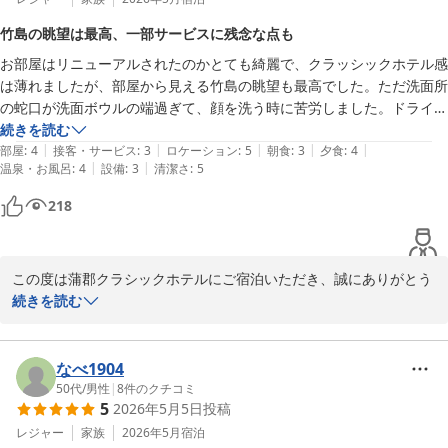
す。

竹島の眺望は最高、一部サービスに残念な点も
今回のご指摘につきましては、館内の衛生管理および清掃体制につ
お部屋はリニューアルされたのかとても綺麗で、クラッシックホテル感
いて改めて見直し、お客様に安心してお過ごしいただける環境づく
は薄れましたが、部屋から見える竹島の眺望も最高でした。ただ洗面所
りに努めてまいります。

の蛇口が洗面ボウルの端過ぎて、顔を洗う時に苦労しました。ドライヤ
お風呂の清掃・点検体制の強化について、今後の参考にさせていた
ーとシャワーがリファ、アメニティがブルガリだったので使うのがとて
続きを読む
だきます。

|
|
|
|
|
も楽しかったです。

部屋
:
4
接客・サービス
:
3
ロケーション
:
5
朝食
:
3
夕食
:
4
|
|
温泉・お風呂
:
4
設備
:
3
清潔さ
:
5
またラウンジバーのアゼリアに行きましたが、アテンドなし、待ってい
サウナにつきましても、お気に召していただき光栄でございます。

ても声をかけてくれないので聞いたところ、お好きな席にと言われまし
次回お越しの際には、より快適にお過ごしいただけるよう精進して
218
たが、テーブルは片付いておらず、なんだかこちらが居心地悪くなって
まいります。

しまったのが、少し残念でした。他のスタッフの方々は全く問題なく心
またのお越しをスタッフ一同、心よりお待ち申し上げております。

この度は蒲郡クラシックホテルにご宿泊いただき、誠にありがとう
蒲郡クラシックホテル　宿泊課
ございました。

続きを読む
蒲郡クラシックホテル
2026-07-16
竹島の眺望やリニューアル後の客室設備、ブルガリ等のアメニティ
をお楽しみいただけたご様子を嬉しく拝読いたしました。

なべ1904
50代
/
男性
|
8
件のクチコミ
5
2026年5月5日
投稿
一方で、洗面所の設備につきましてはご不便をおかけし申し訳ござ
いませんでした。また、ラウンジバー「アゼリア」ではご案内やテ
レジャー
家族
2026年5月
宿泊