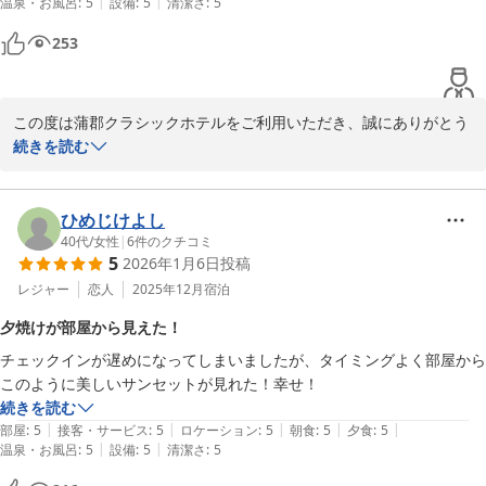
|
|
温泉・お風呂
:
5
設備
:
5
清潔さ
:
5
リニューアルしたら、また行ってみたいと思います。
春にはつつじも咲き誇り庭園の趣も一層深まりますので、ぜひその
季節にもお越しいただけましたら幸いでございます。

253
蒲郡クラシックホテル　宿泊課

この度は蒲郡クラシックホテルをご利用いただき、誠にありがとう
ございます。

続きを読む
蒲郡クラシックホテル
2026-01-04
居心地の良いおもてなしの中で、ゆったりとお過ごしいただけたと
の事、私どもにとりまして何よりの喜びでございます。

ひめじけよし
40代
/
女性
|
6
件のクチコミ
5
2026年1月6日
投稿
お部屋からの景色や、地産の食材を取り入れたお食事につきまして
レジャー
恋人
2025年12月
宿泊
もご満足いただけようで、旅のひとときを存分にお楽しみいただけ
夕焼けが部屋から見えた！
たご様子が伝わってまいりました。

チェックインが遅めになってしまいましたが、タイミングよく部屋から
このように美しいサンセットが見れた！幸せ！
リニューアル後には、より一層心地よい空間とおもてなしをご提供
続きを読む
できるよう努めてまいります。

|
|
|
|
|
部屋
:
5
接客・サービス
:
5
ロケーション
:
5
朝食
:
5
夕食
:
5
再びお目にかかれます日を、スタッフ一同心よりお待ち申し上げて
|
|
温泉・お風呂
:
5
設備
:
5
清潔さ
:
5
おります。
