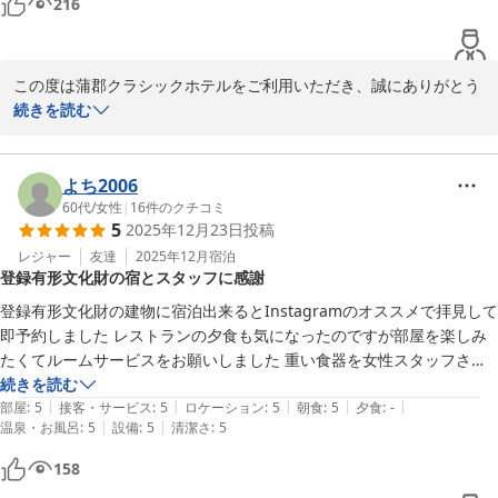
216
蒲郡クラシックホテル　宿泊課
蒲郡クラシックホテル
この度は蒲郡クラシックホテルをご利用いただき、誠にありがとう
2026-01-04
ございます。

続きを読む
お部屋からご覧いただいた夕焼けを「美しいサンセット」「幸せ」
と感じていただけたこと、私共にとっても大変嬉しいお言葉でござ
よち2006
います。

60代
/
女性
|
16
件のクチコミ
5
2025年12月23日
投稿
チェックインが遅めでいらしたとのことでしたが、ちょうど良いタ
イミングで刻々と表情を変える夕日をご堪能いただけたご様子に、
レジャー
友達
2025年12月
宿泊
登録有形文化財の宿とスタッフに感謝
何よりでございます。

登録有形文化財の建物に宿泊出来るとInstagramのオススメで拝見して
ぜひまた心安らぐひとときをお過ごしにお越しくださいませ。

即予約しました レストランの夕食も気になったのですが部屋を楽しみ
たくてルームサービスをお願いしました 重い食器を女性スタッフさん
が何往復もしてくださって申し訳なかったです 笑顔でいつも対応して
続きを読む
|
|
|
|
|
くださった彼女を賞賛します🎖️ 

部屋
:
5
接客・サービス
:
5
ロケーション
:
5
朝食
:
5
夕食
:
-
蒲郡クラシックホテル
|
|
温泉・お風呂
:
5
設備
:
5
清潔さ
:
5
素敵なお部屋で寛ぎたいので今後は運びやすい幕内的なメニューもあれ
2026-01-06
ばと思います 居心地が良くて一歩も外へ行く気になれませんでした( 
158
◠‿◠ )
