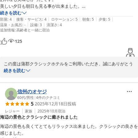
蒲郡クラシックホテル　宿泊課

美しい夕日も朝日も見る事が出来ました。

続きを読む
|
|
|
|
|
部屋
:
4
接客・サービス
:
4
ロケーション
:
5
朝食
:
5
夕食
:
5
蒲郡クラシックホテル
|
|
温泉・お風呂
:
-
設備
:
3
清潔さ
:
4
2026-01-23
追加情報
:
高齢者と一緒に宿泊
125
この度は蒲郡クラシックホテルをご利用いただき、誠にありがとう
ございます。

続きを読む
ご滞在中、心地よくお過ごしいただけたとの事、またお料理につき
ましてもご満足頂けたご様子を伺い、大変嬉しく存じます。

信州のオヤジ
刻々と表情を変える三河湾の景色をお楽しみいただけたことは、私
60代
/
男性
|
4
件のクチコミ
5
2025年12月18日
投稿
共にとりましても何よりでございます。

レジャー
家族
2025年10月
宿泊
海辺の景色とクラシックに癒されました
次回はぜひ、よりゆったりとしたご滞在の中で、当館ならではの時
間の流れをお楽しみいただけましたら幸いです。

海辺の景色も良くてとてもリラックス出来ました。クラシックの良さを
感じました。