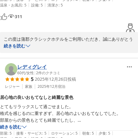
蒲郡クラシックホテル　宿泊課
|
|
温泉・お風呂
:
5
設備
:
5
清潔さ
:
5
ラウンジの名前にもなっていますが、お庭にはアゼリアの木がたくさん
蒲郡クラシックホテル
ありました。アゼリアが咲く春頃また行ってみたいです。
311
2026-02-11
この度は蒲郡クラシックホテルをご利用いただき、誠にありがとう
ございます。

続きを読む
お部屋につきましてご満足いただけたとのこと、大変光栄に存じま
レディグレイ
す。

60代
/
女性
|
2
件のクチコミ
5
2025年12月26日
投稿
一方で、鶯宿亭のお部屋から竹島をご覧いただけなかった点につき
レジャー
家族
2025年12月
宿泊
ましては、誠に心苦しく存じます。

居心地の良いおもてなしと綺麗な景色
お庭に出て頂ければ竹島をご覧頂けるかと思います。

とてもリラックスして過ごせました。

格式を感じるのに重すぎず、居心地のよいおもてなしでした。

また、ご夕食のフランス料理、ならびにご朝食も「とても美味しか
部屋からの景色もとても綺麗でしたし、

った」とのお言葉を頂戴し、料理長をはじめスタッフ一同、何より
お食事も地産のものなどを取り入れ、旅行に来ている実感を持てまし
続きを読む
の励みとなっております。

|
|
|
|
|
た。

部屋
:
5
接客・サービス
:
5
ロケーション
:
5
朝食
:
5
夕食
:
5