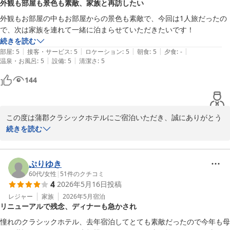
外観も部屋も景色も素敵、家族と再訪したい
外観もお部屋の中もお部屋からの景色も素敵で、今回は1人旅だったの
蒲郡クラシックホテル　宿泊課
で、次は家族を連れて一緒に泊まらせていただきたいです！
蒲郡クラシックホテル
続きを読む
2026-05-14
|
|
|
|
|
部屋
:
5
接客・サービス
:
5
ロケーション
:
5
朝食
:
5
夕食
:
-
|
|
温泉・お風呂
:
5
設備
:
5
清潔さ
:
5
144
この度は蒲郡クラシックホテルにご宿泊いただき、誠にありがとう
ございました。

続きを読む
外観やお部屋、竹島を望む景色までお気に召していただけたとのこ
と、大変嬉しく存じます。

次回はぜひご家族皆様でお越しいただき、思い出に残るひとときを
ぷりゆき
お過ごしくださいませ。

60代
/
女性
|
51
件のクチコミ
4
2026年5月16日
投稿
またのお帰りをスタッフ一同、心よりお待ちしております。

レジャー
家族
2026年5月
宿泊
リニューアルで残念、ディナーも急かされ
蒲郡クラシックホテル　宿泊課
憧れのクラシックホテル、去年宿泊してとても素敵だったので今年も母
蒲郡クラシックホテル