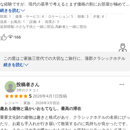
ではございますが、お客様が大切に感じてくださっていた空気感ま
な経験ですが、現代の基準で考えるとまず価格の割にお部屋が極めて狭
で損なうことのないよう、今後も十分配慮してまいります。

いです。ベッド二台とソファーを置いたら、もううそれだけでスペース
続きを読む
|
|
|
|
|
はいっぱいでスーツケースを広げる隙間すらありません。バス・トイレ
部屋
:
1
接客・サービス
:
4
ロケーション
:
5
朝食
:
3
夕食
:
4
また、楽しみにされていたご夕食の時間につきまして、スタッフの
|
|
温泉・お風呂
:
1
設備
:
4
清潔さ
:
5
も別々ではありません。客単価を倍にしてもいいので、海側と山側の部
追加情報
:
小さな子供と一緒に宿泊
高齢者と一緒に宿泊
対応や雰囲気により、ゆったりとワインとお料理をお楽しみいただ
屋を繋げて二間続きにした方が良いような気がします。眺望に関して
けなかったとのこと、誠に申し訳ございませんでした。本来であれ
は、当然ながら海側は最高でした。

166
ば、お客様それぞれのペースに寄り添い、特別なひとときを心地よ
　夕食は鉄板焼きでした。特に海鮮が、地物のイカやエビ、小魚類をラ
くお過ごしいただくべきところ、配慮に欠ける対応となってしまい
タトゥイユのようなソースでいただくもので、とても美味しかったで
ました。いただいたご指摘はレストランスタッフとも共有し、サー
す。メインは伊勢海老か、A5サーロインのどちらかをチョイスできま
この度はご家族三世代での大切なご旅行に、蒲郡クラシックホテル
ビスのあり方を改めて見直してまいります。

した。海老のビスクソースは素晴らしかったですが、A5の牛肉は私の
をご利用いただき誠にありがとうございました。

続きを読む
ような中年世代にはかなり脂が重く感じます。たとえばドライエイジン
また、ご滞在のご感想を丁寧にお寄せいただき、重ねて御礼申し上
さらに、チェックアウト時間につきましても貴重なご意見をありが
グの赤身肉などがチョイスにあると最高だと思いました。

げます。

とうございます。お母様との大切なお時間を、よりゆっくりお過ご
　朝食については、全体的に美味しかったもののあまり印象に残るもの
投稿者さん
しになりたかったとのお言葉を重く受け止めております。

はありませんでした。メヒカリ以外にも、地物の魚をたくさん取り入れ
歴史あるクラシックホテルでのご滞在を楽しみにお越しいただいた
3
件のクチコミ
5
2026年4月1日
投稿
にもかかわらず、お部屋の広さや設備面につきまして、ご期待に沿
これからも歴史あるクラシックホテルとしての魅力を大切にしなが
うことができずご不便をお掛けしましたこと、心よりお詫び申し上
レジャー
家族
2026年3月
宿泊
ら、快適さとの調和を図り、皆様に心から寛いでいただける滞在を
趣ある建物と温かいおもてなし、最高の滞在
げます。建物の構造上すぐの改善が難しい部分もございますが、い
ご提供できますよう努めてまいります。

ただきました貴重なご意見は、今後の施設づくりやより快適にお過
重要文化財の建物は趣きと格式があり、クラシックホテルの名前にぴっ
ごしいただけるサービス向上の参考として大切に活かしてまいりま
たり、お庭も手入れが行き届いて散策するのに気持ちが良かったです。
またお迎えできる機会をいただけましたら幸いでございます。

す。

また、スタッフの方の暖かいおもてなしと笑顔にリラックスして過ごせ