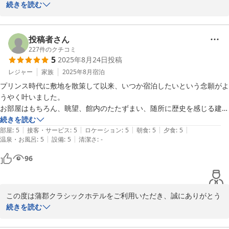
きの彩りとなりましたことを願っております。

ございます。

続きを読む
また、廊下ですれ違う際足を止めて丁寧にお辞儀までしてくださる方も
いれば、ただ無言ですれ違うだけの方もいて、接客サービスの質が均一
今後も皆様の記念日にふさわしい時間をお過ごしいただけるよう、
また丁寧で貴重なご意見をお寄せくださり誠にありがとうございま
ではないのもやや気になりました。人手不足なのかもしれませんが、ラ
より良いサービスの提供に努めてまいります。

す。

投稿者さん
ウンジを利用としたところ誰もおらず、呼び鈴や案内もなく途方に暮れ
またお越しいたたける日をスタッフ一同、心よりお待ち申し上げま
227
件のクチコミ
てしまったのは改善を期待したいところです。

5
2025年8月24日
投稿
す。

以前より気に留めていただき、慰労のご旅行という大切な機会に当
館をお選びいただけました事、心より御礼申し上げます。

レジャー
家族
2025年8月
宿泊
ホテルの持つ雰囲気はここだけにしかないもので十分に満喫できました
し、刻々と変わる竹島の風景を楽しんだのも確かですが、トータルでは
プリンス時代に敷地を散策して以来、いつか宿泊したいという念願がよ
蒲郡クラシックホテル　宿泊課
歴史ある建物や庭園、三河湾と竹島の景観などに温かいお言葉を頂
期待しすぎたかな…というのが正直なところです。

うやく叶いました。

戴し、大変光栄に存じます。

（もちろん、私がこのホテルに相応しくなかっただけという可能性も当
お部屋はもちろん、眺望、館内のたたずまい、随所に歴史を感じる建物
蒲郡クラシックホテル
公共交通機関をご利用のうえでのアクセスの良さについてもお役に
然ありますが）
の数々、すべてに満足できました。

続きを読む
2025-12-09
立てたようで、何よりでございます。

|
|
|
|
|
六角堂の鉄板焼きもよかったです。

部屋
:
5
接客・サービス
:
5
ロケーション
:
5
朝食
:
5
夕食
:
5
|
|
温泉・お風呂
:
5
設備
:
5
清潔さ
:
-
※一点だけ。チェックアウト時直接お伝えすればよかったのですが、洗
一方で、お部屋の設備面や音の問題、館内デザイン、そして接客の
面台の水栓の付け根から漏水しています。
96
質に関するご指摘につきましては、ご期待に添えず誠に申し訳ござ
いません。

担当者によって対応に差があったとのご指摘は真摯に受け止め、ス
タッフ教育の徹底と対応、品質の均一化

この度は蒲郡クラシックホテルをご利用いただき、誠にありがとう
に努めてまいります。

ございます。

続きを読む