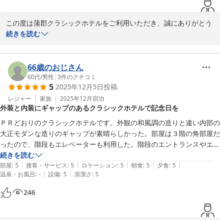
リピートする予定ですのでご検討よろしくお願いします

ドアマンの方もご親切でしたし全てのスタッフさんの対応に感謝してい
この度は蒲郡クラシックホテルをご利用いただき、誠にありがとう
ます
ございます。

続きを読む
お部屋でのご滞在をゆっくりお楽しみいただくためにルームサービ
スをご利用いただいたとの事、居心地良くお過ごしいただけたご様
66歳のおじさん
子が伝わり、私どもも安心いたしました。

60代
/
男性
|
3
件のクチコミ
5
2025年12月5日
投稿
また、スタッフの対応につきまして温かいお言葉を頂戴し、特に女
性スタッフへのお気遣いまでいただきありがとうございます。

レジャー
家族
2025年12月
宿泊
外装と内装にギャップのあるクラシックホテルで記念日を
笑顔での対応をお褒めいただけたことは、本人にとっても大きな励
みとなります。

ＰＲどおりのクラシックホテルです。外観の和風調の造りと違い内部の
「一歩も外へ行く気にならなかった」とのお言葉から、お部屋での
大正モダンな造りのギャップが素晴らしかった。部屋は３階の角部屋だ
時間を心から楽しんでいただけたことが伺え、何よりでございま
ったので、階段もエレベーターも利用した。階段のエントランスやエレ
す。

ベーターの時計風の昇降表示版、エレベーターの金張りのデザインなど
続きを読む
今後は、より気軽にお楽しみいただけるお食事につきましても前向
|
|
|
|
|
趣がある．又、部屋を含めフロントロビーの内装は、クラシックホテル
部屋
:
5
接客・サービス
:
5
ロケーション
:
5
朝食
:
5
夕食
:
5
きに検討してまいります。

|
|
温泉・お風呂
:
-
設備
:
5
清潔さ
:
5
ならではの貴賓が有る。

またリピートをご検討いただいているとのこと、大変光栄です。

トイレやシャワー、バスタブ、洗面台は最新の物なのでストレスは全く
246
無い。

次回お越しいただける際も、変わらぬおもてなしでお迎えできるよ
ロケーションも天気が良ければ最高である。朝日の光の道ができる海、
う、スタッフ一同努めてまいります。

竹島の眺望も最高である。朝食後の竹島への散歩もお勧めである。又、