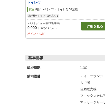
トイレ付
和室
8畳/1〜6名
バス・トイレ付
禁煙
洗浄機付トイレ
山が見える
お1人さま1泊（4名1室利用時）
詳細を見る
9,900
円
(税込)／人～
ポイント (1%)
基本情報
13室
総部屋数
ティーラウンジ
館内設備
大浴場
自動販売機
ファックス送信
マッサージサー