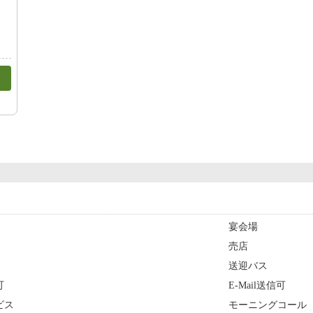
宴会場
売店
送迎バス
可
E-Mail送信可
ビス
モーニングコール