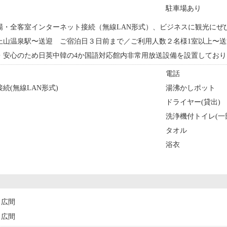
駐車場あり
場・全客室インターネット接続（無線LAN形式）、ビジネスに観光にぜ
上山温泉駅〜送迎 ご宿泊日３日前まで／ご利用人数２名様1室以上〜送
・安心のため日英中韓の4か国語対応館内非常用放送設備を設置しており
電話
続(無線LAN形式)
湯沸かしポット
ドライヤー(貸出)
洗浄機付トイレ(一
タオル
浴衣
広間
広間