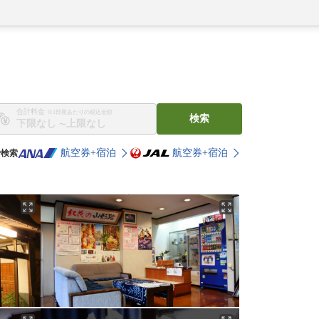
合計料金
※1部屋あたりの税込金額
検索
〜
航空券+宿泊
航空券+宿泊
で検索