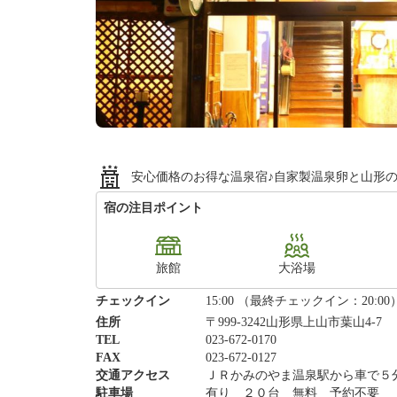
安心価格のお得な温泉宿♪自家製温泉卵と山形
宿の注目ポイント
旅館
大浴場
チェックイン
15:00 （最終チェックイン：20:00
住所
〒999-3242山形県上山市葉山4-7
TEL
023-672-0170
FAX
023-672-0127
交通アクセス
ＪＲかみのやま温泉駅から車で５
駐車場
有り ２０台 無料 予約不要