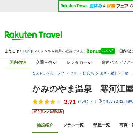
国内宿泊
交通＋宿
レンタカー
高速バス・ツア
楽天トラベルトップ
全国
山形県
山形・蔵王・天童・
かみのやま温泉 寒河江
3.71
(
79
件)
〒999-3242山形
施設紹介
プラン一覧
部屋一覧
写真・動