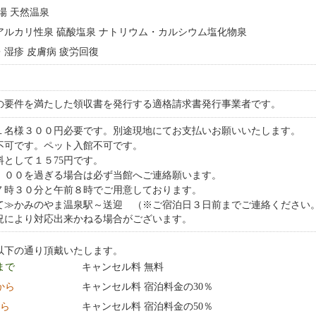
浴場 天然温泉
弱アルカリ性泉 硫酸塩泉 ナトリウム・カルシウム塩化物泉
ー・湿疹 皮膚病 疲労回復
の要件を満たした領収書を発行する適格請求書発行事業者です。
１名様３００円必要です。別途現地にてお支払いお願いいたします。
不可です。ペット入館不可です。
料として１５75円です。
：００を過ぎる場合は必ず当館へご連絡願います。
７時３０分と午前８時でご用意しております。
て≫かみのやま温泉駅～送迎 （※ご宿泊日３日前までご連絡ください
況により対応出来かねる場合がございます。
以下の通り頂戴いたします。
 まで
キャンセル料 無料
0:00 から
キャンセル料 宿泊料金の30％
から
キャンセル料 宿泊料金の50％