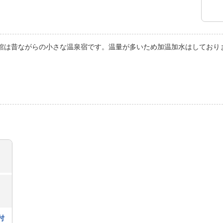
館は昔ながらの小さな温泉宿です。温量が多いため加温加水はしており
付