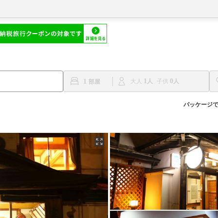
1
0
1
大人
子供
パッケージ