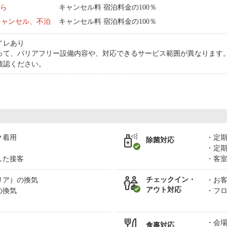
から
キャンセル料 宿泊料金の100％
キャンセル、不泊
キャンセル料 宿泊料金の100％
イレあり
って、バリアフリー設備内容や、対応できるサービス範囲が異なります
確認ください。
ク着用
定
除菌対応
定
した接客
客
チェックイン・
リア）の換気
お
アウト対応
の換気
フ
会
食事対応