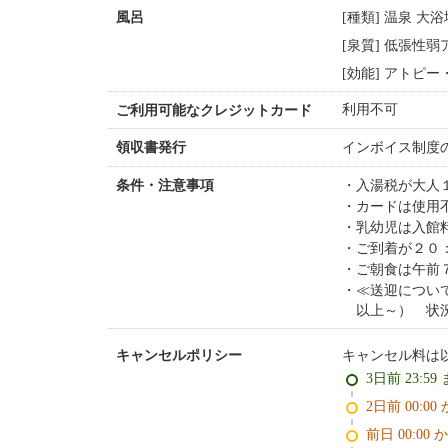
[種類] 温泉 大
風呂
[泉質] 低張性
[効能] アトピ
利用不可
ご利用可能なクレジットカード
インボイス制度
領収書発行
入湯税が大人
条件・注意事項
カードは使用
乳幼児は入館
ご到着が２０
ご朝食は午前
≪送迎につい
以上～） 状
キャンセル料は
キャンセルポリシー
3日前 23:59
2日前 0
前日 00:00 