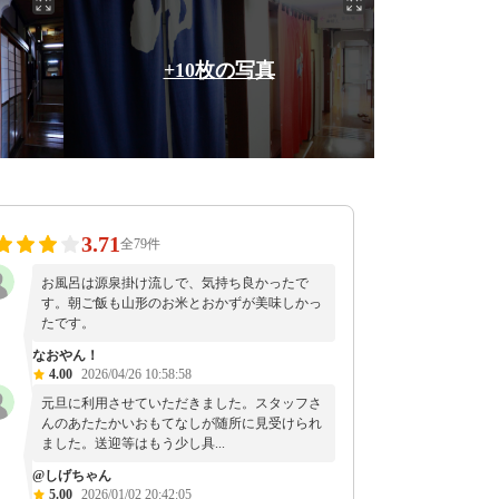
+10枚の写真
3.71
全79件
お風呂は源泉掛け流しで、気持ち良かったで
す。朝ご飯も山形のお米とおかずが美味しかっ
たです。
なおやん！
4.00
2026/04/26 10:58:58
元旦に利用させていただきました。スタッフさ
んのあたたかいおもてなしが随所に見受けられ
ました。送迎等はもう少し具...
@しげちゃん
5.00
2026/01/02 20:42:05