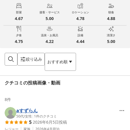
部屋
接客・サービス
ロケーション
朝食
4.67
5.00
4.78
4.88
夕食
温泉・お風呂
設備
清潔さ
4.75
4.22
4.44
5.00
絞り込み
おすすめ順
クチコミの投稿画像・動画
8
件
aすずらん
50代
/
女性
|
1
件のクチコミ
5
2026年6月5日
投稿
レジャー
家族
2026年4月
宿泊