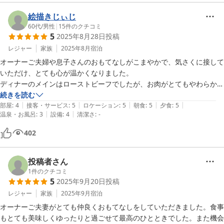
絵描きじぃじ
60代
/
男性
|
15
件のクチコミ
5
2025年8月28日
投稿
レジャー
家族
2025年8月
宿泊
オーナーご夫婦や息子さんのおもてなしがこまやかで、気さくに接して
いただけ、とても心が温かくなりました。

ディナーのメインはローストビーフでしたが、お肉がとてもやわらかく
て美味しかったです。これまで食べたローストビーフの中で一番おいし
続きを読む
|
|
|
|
|
かった。他の料理も食材本来のおいしさを引き出すような味付けで、と
部屋
:
4
接客・サービス
:
5
ロケーション
:
5
朝食
:
5
夕食
:
5
|
|
温泉・お風呂
:
3
設備
:
4
清潔さ
:
-
ても美味しかったです。

朝は森に面したテラスで、さわやかな空気を吸いながら、野菜いっぱい
402
の朝食をおいしくいただきました。

食器も可愛く素敵なものばかりで、食事をより一層美味しくしてくれま
した。

投稿者さん
1
件のクチコミ
5
2025年9月20日
投稿
レジャー
家族
2025年9月
宿泊
オーナーご夫妻がとても仲良くおもてなしをしていただきました。食事
もとても美味しくゆったりと過ごせて最高のひとときでした。また機会