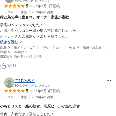
50代
/
女性
|
3
件のクチコミ
5
2026年7月1日
投稿
レジャー
家族
2026年6月
宿泊
緑と鳥の声に癒され、オーナー家族が素敵
最高のペンションでした！

お風呂やバルコニー緑や鳥の声に癒されました。

続きを読む
|
|
|
|
|
部屋
:
5
接客・サービス
:
5
ロケーション
:
5
朝食
:
4
温泉・お風呂
:
5
|
設備
:
5
清潔さ
:
5
追加情報
:
高齢者と一緒に宿泊
51
こばたろう
30代
/
男性
|
1
件のクチコミ
5
2026年5月3日
投稿
レジャー
家族
2026年4月
宿泊
小鳥とリスと一緒の朝食、高原ビールが進む夕食
朝食、夕食付きで宿泊しました！
