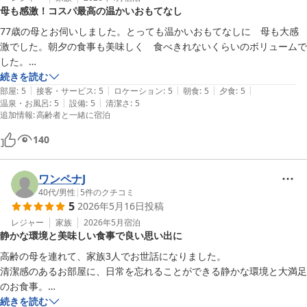
母も感激！コスパ最高の温かいおもてなし
77歳の母とお伺いしました。とっても温かいおもてなしに　母も大感
激でした。朝夕の食事も美味しく　食べきれないくらいのボリュームで
した。

これまでにないコスパの良さで知り合いにもすすめちゃいました。

続きを読む
|
|
|
|
|
部屋
:
5
接客・サービス
:
5
ロケーション
:
5
朝食
:
5
夕食
:
5
|
|
温泉・お風呂
:
5
設備
:
5
清潔さ
:
5
コスパの良さに　母からはこんな贅沢高かったでしょ〜申し訳無いなん
追加情報
:
高齢者と一緒に宿泊
て言わてたんですが　パンフレットに料金書かれてて　バレちゃいまし
た（笑
140
ワンペナJ
40代
/
男性
|
5
件のクチコミ
5
2026年5月16日
投稿
レジャー
家族
2026年5月
宿泊
静かな環境と美味しい食事で良い思い出に
高齢の母を連れて、家族3人でお世話になりました。

清潔感のあるお部屋に、日常を忘れることができる静かな環境と大満足
のお食事。

大変、良い思い出を作ることが出来ました。母が健康で居てくれたら、
続きを読む