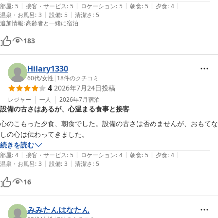
|
|
|
|
|
また宿泊したいと思います。

部屋
:
5
接客・サービス
:
5
ロケーション
:
5
朝食
:
5
夕食
:
4
|
|
温泉・お風呂
:
3
設備
:
5
清潔さ
:
5
ありがとうございました。
追加情報
:
高齢者と一緒に宿泊
183
Hilary1330
60代
/
女性
|
18
件のクチコミ
4
2026年7月24日
投稿
レジャー
一人
2026年7月
宿泊
設備の古さはあるが、心温まる食事と接客
心のこもった夕食、朝食でした。設備の古さは否めませんが、おもてな
続きを読む
|
|
|
|
|
部屋
:
4
接客・サービス
:
5
ロケーション
:
4
朝食
:
5
夕食
:
4
|
|
温泉・お風呂
:
3
設備
:
3
清潔さ
:
5
16
みみたんはなたん