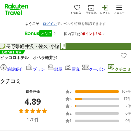
お気に入り
予約確認
ログイン
メニュー
長野県
軽井沢・佐久･小諸
ピッコロホテル オペラ軽井沢
施設紹介
プラン
部屋
写真
クーポン
クチコミ
クチコミ
総合評価
5
107
件
4.89
4
17
件
3
2
件
2
0
件
170
件
1
0
件