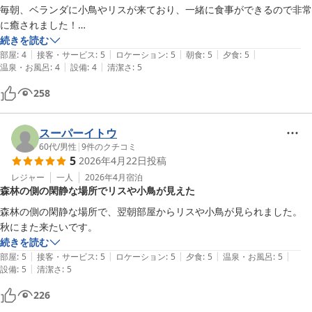
毎朝、ベランダに小鳥やリスが来ており、一緒に食事ができるので非常
に癒されました！

夕食も食べれば食べるほど食欲が出て来て、高原ビールがすすみまし
続きを読む
|
|
|
|
|
た！

部屋
:
4
接客・サービス
:
5
ロケーション
:
5
朝食
:
5
夕食
:
5
|
|
温泉・お風呂
:
4
設備
:
4
清潔さ
:
5
またぜひ泊まりに行きます！
258
スーパーイトウ
60代
/
男性
|
9
件のクチコミ
5
2026年4月22日
投稿
レジャー
一人
2026年4月
宿泊
森林の側の閑静な場所でリスや小鳥が見えた
森林の側の閑静な場所で、翌朝部屋からリスや小鳥が見られました。

秋にまた来たいです。
続きを読む
|
|
|
|
|
部屋
:
5
接客・サービス
:
5
ロケーション
:
5
夕食
:
5
温泉・お風呂
:
5
|
設備
:
5
清潔さ
:
5
226