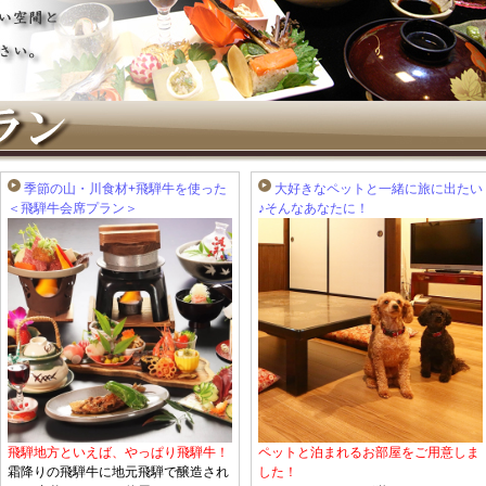
季節の山・川食材+飛騨牛を使った
大好きなペットと一緒に旅に出たい
＜飛騨牛会席プラン＞
♪そんなあなたに！
飛騨地方といえば、やっぱり飛騨牛！
ペットと泊まれるお部屋をご用意しま
霜降りの飛騨牛に地元飛騨で醸造され
した！