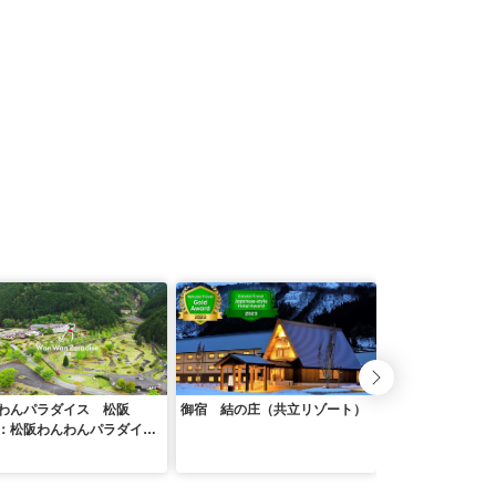
わんパラダイス 松阪
御宿 結の庄（共立リゾート）
わんわんパラダイ
：松阪わんわんパラダイ
（旧：高山わんわ
森のホテルスメール）
ス ホテル＆コテ