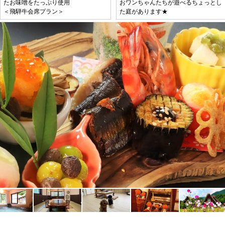
たお味噌をたっぷり使用
おワンちゃんたちが遊べるちょっとし
＜飛騨牛会席プラン＞
た庭があります★