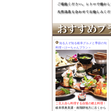
知る人ぞ知る岐阜グルメと季節の旬
料理＜けーちゃんプラン＞
ご主人自ら料理する自慢の郷土料理！
岐阜県奥美濃・南飛騨地方に古くから