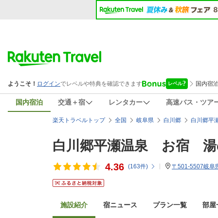
国内宿泊
交通＋宿
レンタカー
高速バス・ツア
楽天トラベルトップ
全国
岐阜県
白川郷
白川郷平
白川郷平瀬温泉 お宿 湯
4.36
(
163
件)
〒501-5507岐
施設紹介
宿ニュース
プラン一覧
部屋