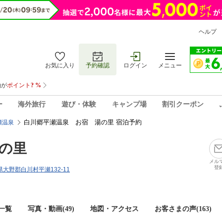
ヘルプ
お気に入り
予約確認
ログイン
メニュー
ー
海外旅行
遊び・体験
キャンプ場
割引クーポン
白川郷平瀬温泉 お宿 湯の里 宿泊予約
瀬温泉
の里
メル
登
阜県大野郡白川村平瀬132-11
一覧
写真・動画(49)
地図・アクセス
お客さまの声(
163
)