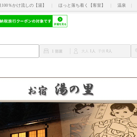
泉100％かけ流しの【湯】
ほっと落ち着く【客室】
温泉
1
0
1
大人
子供