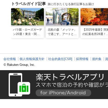
トラベルガイド記事
旅に行きたくなる旅行記事をお届け
バラ園・ローズガーデ
北欧の森「メッツァ」
【2025年最新】関
ン20選！東京・関東
で過ごす、アートとム
の紅葉名所28選！
の名所をご紹介
ーミンの物語の世界に
2025年見頃やライ
浸る湖畔の休日
アップ情報も
会社情報
個人情報保護方針
社会的責任[CSR]
採用情報
規約集
© Rakuten Group, Inc.