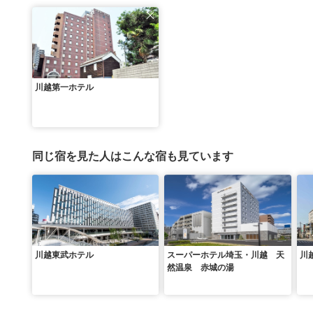
川越第一ホテル
同じ宿を見た人はこんな宿も見ています
川越東武ホテル
スーパーホテル埼玉・川越 天
川
然温泉 赤城の湯