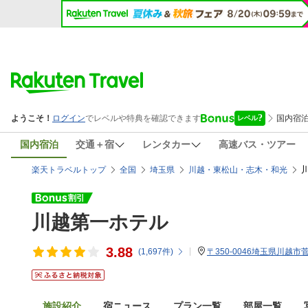
国内宿泊
交通＋宿
レンタカー
高速バス・ツアー
楽天トラベルトップ
全国
埼玉県
川越・東松山・志木・和光
川越第一ホテル
3.88
(
1,697
件)
〒350-0046埼玉県川越市菅
施設紹介
宿ニュース
プラン一覧
部屋一覧