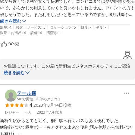
駅から近くて便利で安くて快適でした。コンビニまではやや距離がある
ので、あらかじめ用意しておくと良いかもしれません。フロントの方も
優しそうでした。また利用したいと思っているのですが、8月以降予約
ができない状態が続いているのが残念です。
続きを読む
|
|
|
|
|
部屋
:
4
接客・サービス
:
5
ロケーション
:
5
朝食
:
-
夕食
:
-
|
|
温泉・お風呂
:
4
設備
:
4
清潔さ
:
-
62
お世話になります。この度は新桐生ビジネスホテルシティにご宿泊
いただき誠にありがとうございました。最寄り駅は徒歩3分ほどの
続きを読む
東武線 新桐生駅になります。8月以降のお部屋出しに関しましては
順次進めてまいりますのでもう少しお待ち下さいませ。機会がござ
いました際は宜しくお願い申し上げます。この度のご宿泊 誠にあり
テール横
50代
/
男性
|
20
件のクチコミ
4
2023年8月14日
投稿
2024-06-05
レジャー
一人
2023年7月
宿泊
新桐生駅からとても近く、桐生駅へ行くバスもあり便利でした。

病院行バスで桐生ボートもアクセス出来て便利(阿左美駅から無料バス
も有り)。
