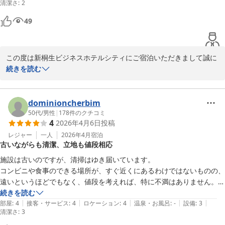
清潔さ
:
2
49
この度は新桐生ビジネスホテルシティにご宿泊いただきまして誠に
ありがとうございました。機会がございました際はまた宜しくお願
続きを読む
新桐生ビジネスホテル シティ
dominioncherbim
2026-06-19
50代
/
男性
|
178
件のクチコミ
4
2026年4月6日
投稿
レジャー
一人
2026年4月
宿泊
古いながらも清潔、立地も値段相応
施設は古いのですが、清掃はゆき届いています。

コンビニや食事のできる場所が、すぐ近くにあるわけではないものの、
遠いというほどでもなく、値段を考えれば、特に不満はありません。

また機会があれば、利用したいとは思います。
続きを読む
|
|
|
|
|
部屋
:
4
接客・サービス
:
4
ロケーション
:
4
温泉・お風呂
:
-
設備
:
3
清潔さ
:
3