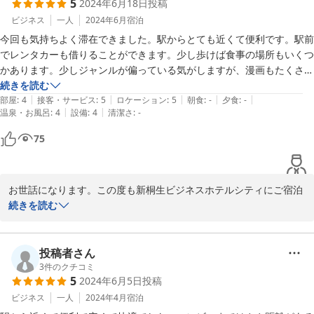
5
2024年6月18日
投稿
ビジネス
一人
2024年6月
宿泊
今回も気持ちよく滞在できました。駅からとても近くて便利です。駅前
でレンタカーも借りることができます。少し歩けば食事の場所もいくつ
かあります。少しジャンルが偏っている気がしますが、漫画もたくさん
おいてあり、自由に読むことができました。
続きを読む
|
|
|
|
|
部屋
:
4
接客・サービス
:
5
ロケーション
:
5
朝食
:
-
夕食
:
-
|
|
温泉・お風呂
:
4
設備
:
4
清潔さ
:
-
75
お世話になります。この度も新桐生ビジネスホテルシティにご宿泊
いただき誠にありがとうございました。次回ご予約もいただき誠に
続きを読む
ありがとうございます。従業員一同 心よりお待ち申しております。
この度のご宿泊 誠にありがとうございました。失礼致します。

投稿者さん
3
件のクチコミ
2024-06-26
5
2024年6月5日
投稿
ビジネス
一人
2024年4月
宿泊