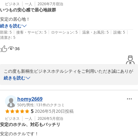
ビジネス
一人
2026年7月
宿泊
いつもの安心感で居心地抜群
安定の居心地！
続きを読む
|
|
|
|
|
部屋
:
5
接客・サービス
:
5
ロケーション
:
5
温泉・お風呂
:
5
設備
:
5
清潔さ
:
5
36
この度も新桐生ビジネスホテルシティをご利用いただき誠にありが
とうございます。

続きを読む
「いつもの安心感で居心地抜群」との大変嬉しいお言葉をいただき
スタッフ一同感激しております。今後もお客様に快適にお過ごしい
ただけるようサービスの維持に努めてまいります。またのお越しを
homy2669
心よりお待ちしております。新桐生ビジネスホテルシティ店主
50代
/
男性
|
131
件のクチコミ
5
2026年5月20日
投稿
新桐生ビジネスホテル シティ
ビジネス
一人
2026年5月
宿泊
2026-07-17
安定のホテル、対応もバッチリ
安定のホテルです！
