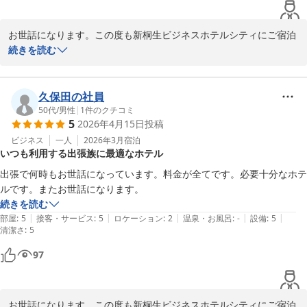
お世話になります。この度も新桐生ビジネスホテルシティにご宿泊
いただきまして誠にありがとうございます。機会がございました際
続きを読む
はまた宜しくお願い申し上げます。店主

久保田の社員
50代
/
男性
|
1
件のクチコミ
新桐生ビジネスホテル シティ
5
2026年4月15日
投稿
2026-04-21
ビジネス
一人
2026年3月
宿泊
いつも利用する出張族に最適なホテル
出張で何時もお世話になっています。料金が全てです。必要十分なホテ
続きを読む
|
|
|
|
|
部屋
:
5
接客・サービス
:
5
ロケーション
:
2
温泉・お風呂
:
-
設備
:
5
清潔さ
:
5
97
お世話になります。この度も新桐生ビジネスホテルシティにご宿泊