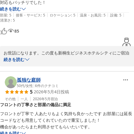
対応もバッチリでした！
続きを読む
|
|
|
|
|
部屋
:
5
接客・サービス
:
5
ロケーション
:
5
温泉・お風呂
:
5
設備
:
5
清潔さ
:
5
85
お世話になります。この度も新桐生ビジネスホテルシティにご宿泊
いただきまして誠にありがとうございます。機会がございました際
続きを読む
新桐生ビジネスホテル シティ
孤独な庭師
2026-05-20
50代
/
女性
|
6
件のクチコミ
5
2026年5月4日
投稿
その他
一人
2026年5月
宿泊
フロントの丁寧さと部屋の備品に満足
フロントが丁寧で 人あたりもよく気持ち良かったです お部屋には延長
コードなども用意してくれていたので重宝しました！

機会があったらまた利用させてもらいたいです。
続きを読む