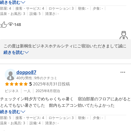
続きを読む
|
|
|
|
|
部屋
:
4
接客・サービス
:
4
ロケーション
:
3
朝食
:
-
夕食
:
-
|
|
温泉・お風呂
:
3
設備
:
5
清潔さ
:
-
148
この度は新桐生ビジネスホテルシティにご宿泊いただきまして誠に
ありがとうございました。機会がございました際はまた宜しくお願
続きを読む
い申し上げます。店主
2025-10-27
doppo87
40代
/
男性
|
9
件のクチコミ
5
2025年8月31日
投稿
ビジネス
一人
2025年8月
宿泊
チェックイン時夕方でめちゃくちゃ暑く　宿泊部屋のフロアにあがると
とんでもない暑さでした　館内もエアコン効いてたらよかった
続きを読む
|
|
|
|
|
部屋
:
5
接客・サービス
:
4
ロケーション
:
3
朝食
:
-
夕食
:
-
|
|
温泉・お風呂
:
3
設備
:
4
清潔さ
:
-