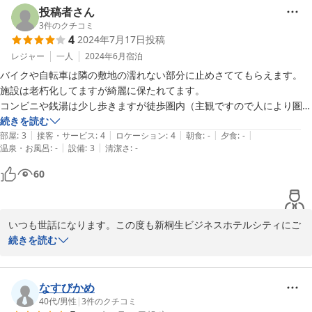
投稿者さん
3
件のクチコミ
2024-12-18
4
2024年7月17日
投稿
レジャー
一人
2024年6月
宿泊
バイクや自転車は隣の敷地の濡れない部分に止めさててもらえます。

施設は老朽化してますが綺麗に保たれてます。

コンビニや銭湯は少し歩きますが徒歩圏内（主観ですので人により圏外
と捉える方もいらっしゃるかも）。

続きを読む
|
|
|
|
|
接客はマスターもマダムもとても丁寧でした。

部屋
:
3
接客・サービス
:
4
ロケーション
:
4
朝食
:
-
夕食
:
-
|
|
温泉・お風呂
:
-
設備
:
3
清潔さ
:
-
桐生に泊まる時の主宿としています。
60
いつも世話になります。この度も新桐生ビジネスホテルシティにご
宿泊いただき誠にありがとうございました。機会がございました際
続きを読む
は宜しくお願い申し上げます。またのお越しをお待ち致しておりま
す。失礼致します。
なすびかめ
2024-07-17
40代
/
男性
|
3
件のクチコミ