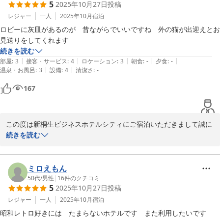
5
2025年10月27日
投稿
レジャー
一人
2025年10月
宿泊
ロビーに灰皿があるのが　昔ながらでいいですね　外の猫が出迎えとお
続きを読む
|
|
|
|
|
部屋
:
3
接客・サービス
:
4
ロケーション
:
3
朝食
:
-
夕食
:
-
|
|
温泉・お風呂
:
3
設備
:
4
清潔さ
:
-
167
この度は新桐生ビジネスホテルシティにご宿泊いただきまして誠に
ありがとうございました。機会がございました際はまた宜しくお願
続きを読む
い申し上げます。店主
2025-10-27
ミロえもん
50代
/
男性
|
16
件のクチコミ
5
2025年10月27日
投稿
レジャー
一人
2025年10月
宿泊