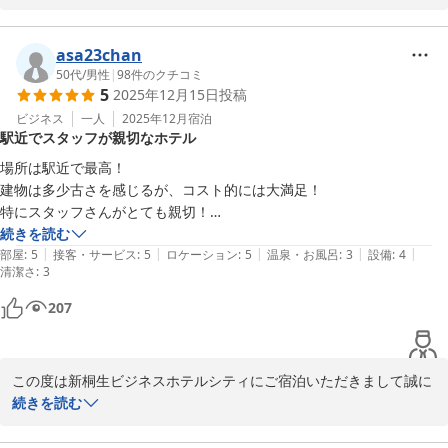
新桐生ビジネスホテル シティ
asa23chan
2026-03-19
50代
/
男性
|
98
件のクチコミ
5
2025年12月15日
投稿
ビジネス
一人
2025年12月
宿泊
駅近でスタッフが親切なホテル
場所は駅近で最高！

建物は多少古さを感じるが、コスト的には大満足！

特にスタッフさんがとても親切！

唯一言うと、ウォシュレットと便座が冷たいのだけは、直して欲しいと
続きを読む
|
|
|
|
|
思った。せめて、ロビーとか共有の場所にウォシュレット付きのトイレ
部屋
:
5
接客・サービス
:
5
ロケーション
:
5
温泉・お風呂
:
3
設備
:
4
清潔さ
:
3
があればいいなぁ～と思った。聞いたら、トイレは部屋のみと言われ
た。

207
この度は新桐生ビジネスホテルシティにご宿泊いただきまして誠に
ありがとうございました。機会がございました際はまた宜しくお願
続きを読む
い申し上げます。店主