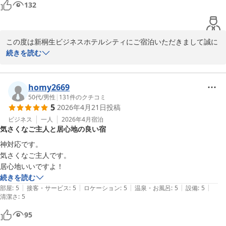
132
この度は新桐生ビジネスホテルシティにご宿泊いただきまして誠に
ありがとうございました。機会がございました際はまた宜しくお願
続きを読む
新桐生ビジネスホテル シティ
homy2669
2026-04-07
50代
/
男性
|
131
件のクチコミ
5
2026年4月21日
投稿
ビジネス
一人
2026年4月
宿泊
気さくなご主人と居心地の良い宿
神対応です。

気さくなご主人です。

居心地いいですよ！
続きを読む
|
|
|
|
|
部屋
:
5
接客・サービス
:
5
ロケーション
:
5
温泉・お風呂
:
5
設備
:
5
清潔さ
:
5
95