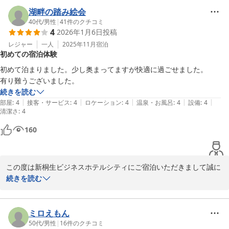
新桐生ビジネスホテル シティ
湖畔の踏み絵会
2025-12-18
40代
/
男性
|
41
件のクチコミ
4
2026年1月6日
投稿
レジャー
一人
2025年11月
宿泊
初めての宿泊体験
初めて泊まりました。少し奥まってますが快適に過ごせました。

有り難うございました。
続きを読む
|
|
|
|
|
部屋
:
4
接客・サービス
:
4
ロケーション
:
4
温泉・お風呂
:
4
設備
:
4
清潔さ
:
4
160
この度は新桐生ビジネスホテルシティにご宿泊いただきまして誠に
ありがとうございました。機会がございました際はまた宜しくお願
続きを読む
い申し上げます。店主
新桐生ビジネスホテル シティ
ミロえもん
2026-01-08
50代
/
男性
|
16
件のクチコミ