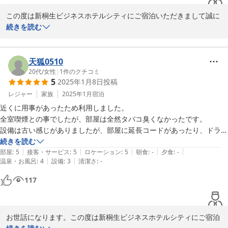
この度は新桐生ビジネスホテルシティにご宿泊いただきまして誠に
ありがとうございました。機会がございました際はまた宜しくお願
続きを読む
2025-05-22
天狐0510
20代
/
女性
|
1
件のクチコミ
5
2025年1月8日
投稿
レジャー
家族
2025年1月
宿泊
近くに用事があったため利用しました。

全室喫煙との事でしたが、部屋は全然タバコ臭くなかったです。

設備は古い感じがありましたが、部屋に延長コードがあったり、ドライ
ヤーが新しかったりで、とても良かったです。

続きを読む
|
|
|
|
|
受付の方の印象もとても良かったです。

部屋
:
5
接客・サービス
:
5
ロケーション
:
5
朝食
:
-
夕食
:
-
|
|
温泉・お風呂
:
4
設備
:
3
清潔さ
:
-
また利用したいと思いました。
117
お世話になります。この度は新桐生ビジネスホテルシティにご宿泊