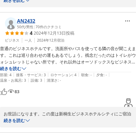
いただき誠にありがとうございました。機会がございました際は宜
続きを読む
しくお願い申し上げます。この度のご宿泊 誠にありがとうございま
AN2432
2025-01-12
50代
/
男性
|
70
件のクチコミ
4
2024年12月13日
投稿
ビジネス
一人
2024年12月
宿泊
普通のビジネスホテルです。洗面所やバスを使ってる隣の音が聞こえま
す。これは巡り合わせの運もあるでしょう。残念だったのはトイレがウ
ォシュレットじゃない所です。それ以外はオーソドックスなビジネスホ
テル。

続きを読む
|
|
|
|
|
外にキジトラの懐こいネコが居ます。オスかな？大きめのネコでした。
部屋
:
4
接客・サービス
:
3
ロケーション
:
4
朝食
:
-
夕食
:
-
|
|
温泉・お風呂
:
3
設備
:
3
清潔さ
:
-
沢山モフりました。ネコ好きにもオススメかも。
83
お世話になります。この度は新桐生ビジネスホテルシティにご宿泊
いただき誠にありがとうございました。機会がございました際は宜
続きを読む
しくお願い申し上げます。この度のご宿泊 誠にありがとうございま
した。失礼致します。
