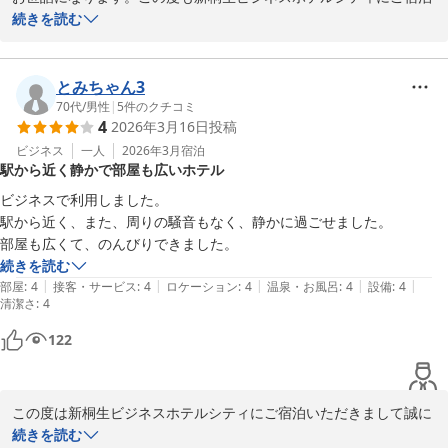
いただきまして誠にありがとうございます。機会がございました際
続きを読む
はまた宜しくお願い申し上げます。店主

とみちゃん3
新桐生ビジネスホテル シティ
70代
/
男性
|
5
件のクチコミ
2026-04-16
4
2026年3月16日
投稿
ビジネス
一人
2026年3月
宿泊
駅から近く静かで部屋も広いホテル
ビジネスで利用しました。

駅から近く、また、周りの騒音もなく、静かに過ごせました。

続きを読む
|
|
|
|
|
部屋
:
4
接客・サービス
:
4
ロケーション
:
4
温泉・お風呂
:
4
設備
:
4
清潔さ
:
4
122
この度は新桐生ビジネスホテルシティにご宿泊いただきまして誠に
ありがとうございました。機会がございました際はまた宜しくお願
続きを読む