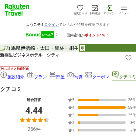
お気に入り
予約確認
ログイン
メニュー
群馬県
伊勢崎・太田・館林・桐生
新桐生ビジネスホテル シティ
ふるさと納税対象
施設紹介
プラン
部屋
写真
クーポン
クチコミ
クチコミ
総合評価
5
26
件
4.44
4
58
件
3
25
件
2
3
件
266
件
1
2
件