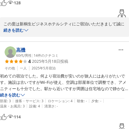
128
この度は新桐生ビジネスホテルシティにご宿泊いただきまして誠に
ありがとうございました。機会がございました際はまた宜しくお願
続きを読む
い申し上げます。店主
2025-08-31
高機
60代
/
男性
|
14
件のクチコミ
4
2025年5月18日
投稿
その他
一人
2025年5月
宿泊
初めての宿泊でした。何より宿泊費が安いのが旅人にはありがたいで
す。施設は古いですがWi-Fiが使え、空調は部屋単位で調整でき、アメ
ニティーも十分でした。駅から近いですが周囲は住宅地なので静かなの
も良かったです。またお世話になりたいホテルでした。
続きを読む
|
|
|
|
|
部屋
:
3
接客・サービス
:
3
ロケーション
:
4
朝食
:
-
夕食
:
-
|
|
温泉・お風呂
:
3
設備
:
4
清潔さ
:
-
114