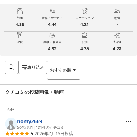
部屋
接客・サービス
ロケーション
朝食
4.36
4.44
4.21
-
夕食
温泉・お風呂
設備
清潔さ
-
4.32
4.35
4.28
絞り込み
おすすめ順
クチコミの投稿画像・動画
164
件
homy2669
50代
/
男性
|
131
件のクチコミ
5
2026年7月15日
投稿