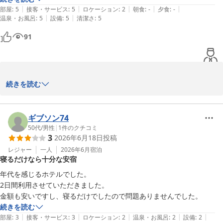
|
|
|
|
|
部屋
:
5
接客・サービス
:
5
ロケーション
:
2
朝食
:
-
夕食
:
-
|
|
温泉・お風呂
:
5
設備
:
5
清潔さ
:
5
91
この度は新桐生ビジネスホテルシティにご宿泊いただきまして誠に
続きを読む
ありがとうございました。機会がございました際はまた宜しくお願
い申し上げます。店主
ギブソン74
新桐生ビジネスホテル シティ
50代
/
男性
|
1
件のクチコミ
2026-05-04
3
2026年6月18日
投稿
レジャー
一人
2026年6月
宿泊
寝るだけなら十分な安宿
年代を感じるホテルでした。

2日間利用させていただきました。

金額も安いですし、寝るだけでしたので問題ありませんでした。
続きを読む
|
|
|
|
|
部屋
:
3
接客・サービス
:
3
ロケーション
:
2
温泉・お風呂
:
2
設備
:
2