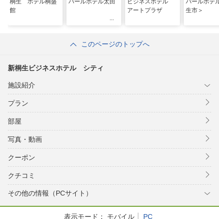
桐生 ホテル桐盛
パールホテル太田
ビジネスホテル
パールホテ
館
アートプラザ
生市＞
このページのトップへ
新桐生ビジネスホテル シティ
施設紹介
プラン
部屋
写真・動画
クーポン
クチコミ
その他の情報（PCサイト）
表示モード：
モバイル
PC