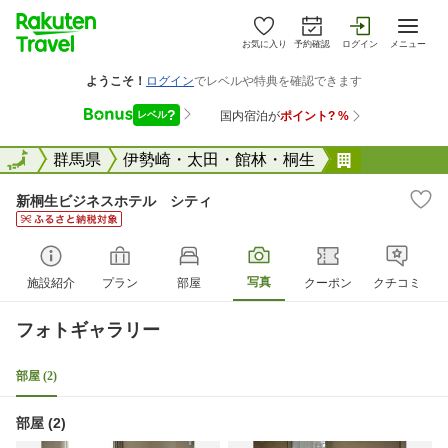
お気に入り
予約確認
ログイン
メニュー
全国
全国
群馬県
伊勢崎・太田・館林・桐生
新桐生ビジ
新桐生ビジネスホテル シティ
写真
施設紹介
プラン
部屋
クーポン
クチコミ
フォトギャラリー
部屋 (2)
部屋 (2)