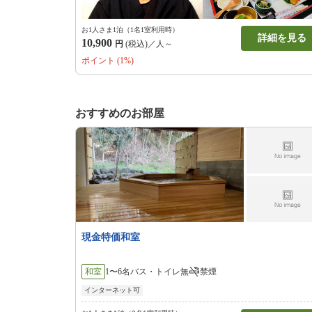
お1人さま1泊（1名1室利用時）
詳細を見る
10,900
円
(税込)／人～
ポイント (1%)
おすすめのお部屋
現金特価和室
和室
1〜6名
バス・トイレ無
禁煙
インターネット可