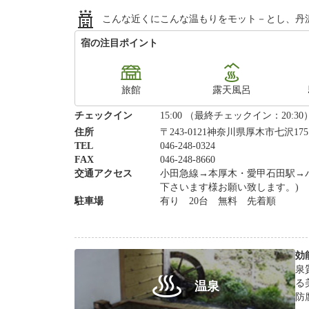
こんな近くにこんな温もりをモット－とし、丹
宿の注目ポイント
旅館
露天風呂
チェックイン
15:00 （最終チェックイン：20:30
住所
〒243-0121神奈川県厚木市七沢175
TEL
046-248-0324
FAX
046-248-8660
交通アクセス
小田急線→本厚木・愛甲石田駅→
下さいます様お願い致します。)
駐車場
有り 20台 無料 先着順
効
泉
る
温泉
防