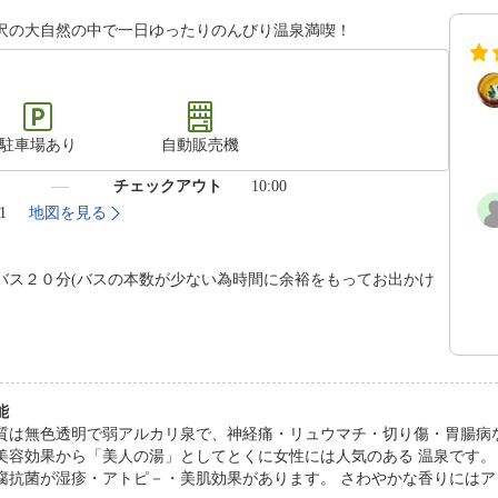
沢の大自然の中で一日ゆったりのんびり温泉満喫！
駐車場あり
自動販売機
）
チェックアウト
10:00
1
地図を見る
バス２０分(バスの本数が少ない為時間に余裕をもってお出かけ
能
質は無色透明で弱アルカリ泉で、神経痛・リュウマチ・切り傷・胃腸病
美容効果から「美人の湯」としてとくに女性には人気のある 温泉です。
腐抗菌が湿疹・アトピ－・美肌効果があります。 さわやかな香りには