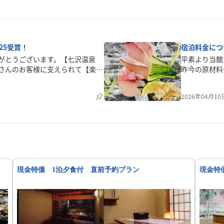
現代人・都会人にうってつけのリラクゼ－ション効果の高い温泉です。
25受賞！
宿泊料金につ
りがとうございます。【七沢温泉
平素より当館
さんのお客様に支えられて【楽天
昨今の原材料
ゴールドアワ－ド】を受賞させて
に努めてまい
頂きましたお客様に心より感謝を
め、やむを得
2026年04月1
の旅館をつっくていこうと考えて
した。お客様
様に愛される旅館を目指して頑張
層ご満足いた
天トラベル」登録宿泊施設を対象
解を賜ります
をあげ 高い評価を得られた宿泊
 ブロンズの順に表彰する制度で
現金特価 1泊夕食付 直前予約プラン
現金特