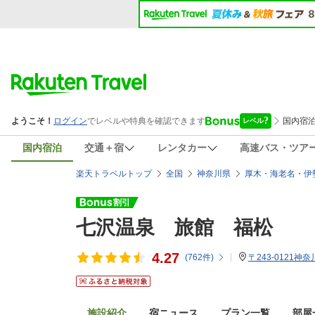
国内宿泊
交通＋宿
レンタカー
高速バス・ツア
楽天トラベルトップ
全国
神奈川県
厚木・海老名・伊
七沢温泉 旅館 福松
4.27
(
762
件)
〒243-0121神
施設紹介
宿ニュース
プラン一覧
部屋