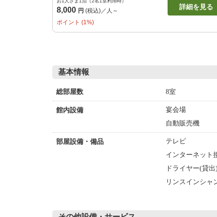
お1人さま1泊（2名1室利用時）
詳細を見る
8,000
円
(税込)／人～
ポイント (1%)
基本情報
8室
総部屋数
宴会場
館内設備
自動販売機
テレビ
部屋設備・備品
インターネット接
ドライヤー(貸出
リンスインシャ
その他設備・サービス