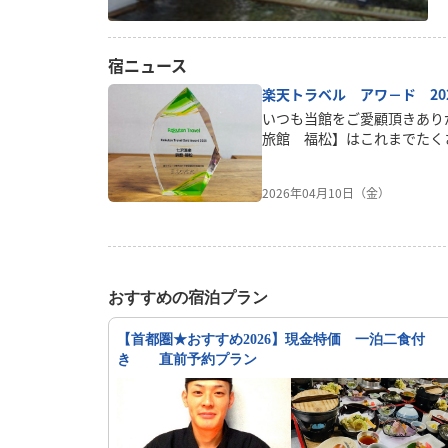
た
宿ニュース
楽天トラベル アワ－ド 20
いつも当館をご愛顧頂きあ
旅館 福松】はこれまでたく
トラベルアワ－ド 2025 
頂きました。これまでご宿泊
2026年04月10日（金）
しこれからは新しいスタイル
います。スタッフ一同、お客
って参ります。⁂全国の「楽
に過去1年間で 顕著な実績
施設を ゴールド シルバ－
す。⁂
おすすめの宿泊プラン
【首都圏★おすすめ2026】現金特価 一泊二食付
き 直前予約プラン