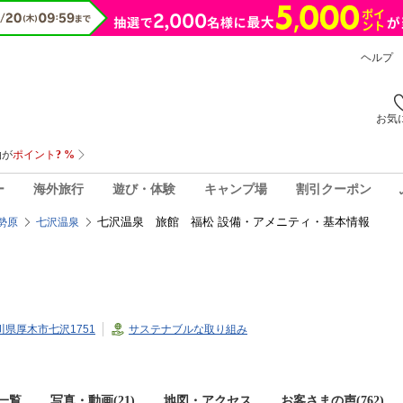
ヘルプ
お気
ー
海外旅行
遊び・体験
キャンプ場
割引クーポン
七沢温泉 旅館 福松 設備・アメニティ・基本情報
勢原
七沢温泉
奈川県厚木市七沢1751
サステナブルな取り組み
一覧
写真・動画(21)
地図・アクセス
お客さまの声(
762
)