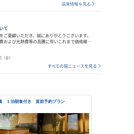
温泉情報を見る
いて
をご愛顧いただき、誠にありがとうございます。
費および光熱費等の高騰に伴いこれまで価格維持
りましたが、現行の品質とサービスを維持するた
ず宿泊料金の改定をさせていただくこととなりま
0日（金）
にはご負担をおかけいたしますが、今後もより一
だけるおもてなしに努めてまいります。何卒ご理
すべての宿ニュースを見る
ようお願い申し上げます。
価 １泊朝食付き 直前予約プラン