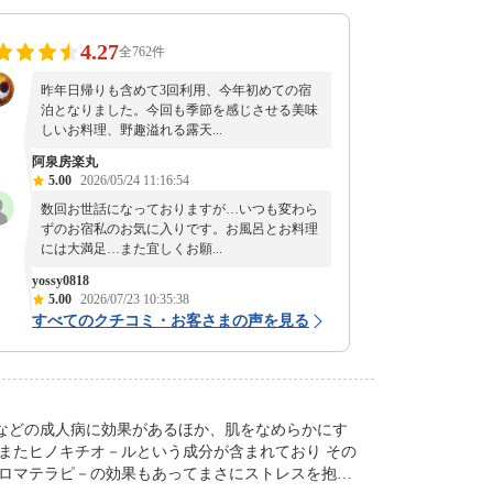
4.27
全762件
昨年日帰りも含めて3回利用、今年初めての宿
泊となりました。今回も季節を感じさせる美味
しいお料理、野趣溢れる露天...
阿泉房楽丸
5.00
2026/05/24 11:16:54
数回お世話になっておりますが…いつも変わら
ずのお宿私のお気に入りです。お風呂とお料理
には大満足…また宜しくお願...
yossy0818
5.00
2026/07/23 10:35:38
すべてのクチコミ・お客さまの声を見る
などの成人病に効果があるほか、肌をなめらかにす
またヒノキチオ－ルという成分が含まれており その
アロマテラピ－の効果もあってまさにストレスを抱え