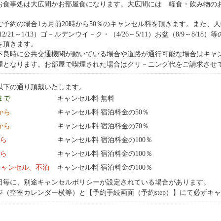
お食事処は大広間かお部屋食になります。大広間には 軽食・飲み物の
ご予約の場合1ヵ月前20時から50％のキャンセル料を頂きます。また、
2/21～1/13）ゴ－ルデンウイ－ク・（4/26～5/11）お盆（8/9～8/
を頂きます。
不良時に公共交通機関が動いている場合や道路が通行可能な場合はキャ
煙となります。お部屋で喫煙された場合はクリ－ニング代をご請求させて
以下の通り頂戴いたします。
 まで
キャンセル料 無料
 から
キャンセル料 宿泊料金の50％
 から
キャンセル料 宿泊料金の70％
から
キャンセル料 宿泊料金の100％
から
キャンセル料 宿泊料金の100％
キャンセル、不泊
キャンセル料 宿泊料金の100％
日毎に、別途キャンセルポリシーが設定されている場合があります。
ジ（空室カレンダー横等）と【予約手続画面（予約step）】にて必ずキ