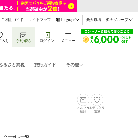
ご利用ガイド
サイトマップ
Language
楽天市場
楽天グループ
に入り
予約確認
ログイン
メニュー
ふるさと納税
旅行ガイド
その他
メルマガ
お気に入り
登録
追加
クーポン一覧