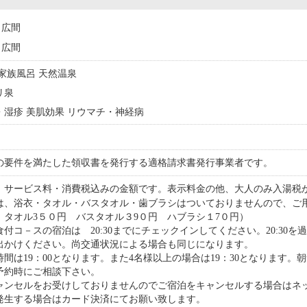
広間
広間
 家族風呂 天然温泉
リ泉
ー・湿疹 美肌効果 リウマチ・神経病
の要件を満たした領収書を発行する適格請求書発行事業者です。
 サービス料・消費税込みの金額です。表示料金の他、大人のみ入湯税が
は、浴衣・タオル・バスタオル・歯ブラシはついておりませんので、ご
 タオル3５０円 バスタオル３9０円 ハブラシ１7０円）
付コ－スの宿泊は 20:30までにチェックインしてください。20:30
出かけください。尚交通状況による場合も同じになります。
間は19：00となります。また4名様以上の場合は19：30となります。朝
予約時にご相談下さい。
ャンセルをお受けしておりませんのでご宿泊をキャンセルする場合はネ
発生する場合はカード決済にてお願い致します。