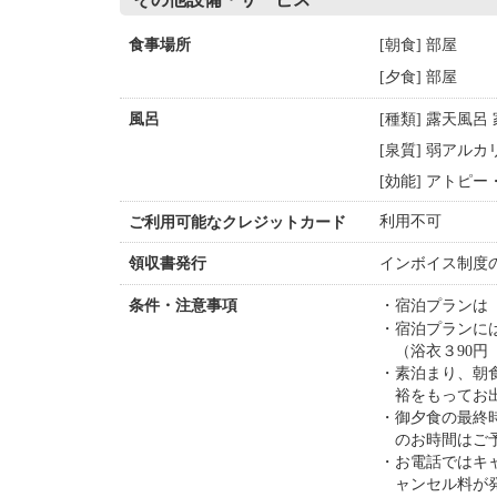
[朝食] 部屋
食事場所
[夕食] 部屋
[種類] 露天風呂
風呂
[泉質] 弱アルカ
[効能] アトピ
利用不可
ご利用可能なクレジットカード
インボイス制度
領収書発行
宿泊プランは
条件・注意事項
宿泊プランに
（浴衣３90円
素泊まり、朝食
裕をもってお
御夕食の最終時
のお時間はご
お電話ではキ
ャンセル料が