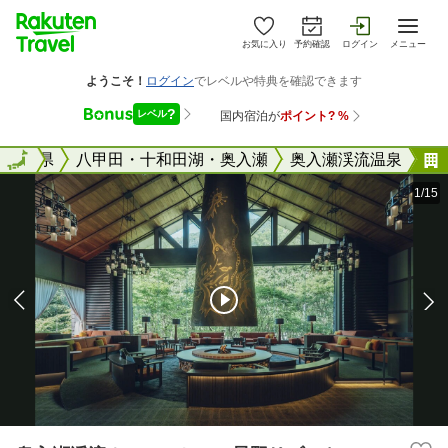
お気に入り
予約確認
ログイン
メニュー
国
青森県
全国
八甲田・十和田湖・奥入瀬
奥入瀬渓流温泉
1/15