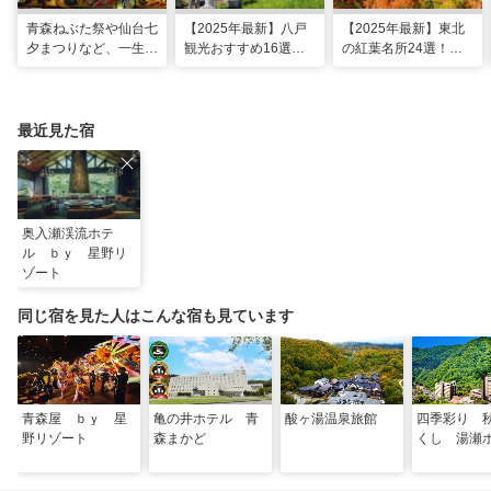
青森ねぶた祭や仙台七
【2025年最新】八戸
【2025年最新】東北
夕まつりなど、一生に
観光おすすめ16選！
の紅葉名所24選！見
一度は行きたい！東北
モデルコースに名物グ
頃時期やライトアップ
の夏祭り
ルメ、朝市も
情報も
最近見た宿
奥入瀬渓流ホテ
ル ｂｙ 星野リ
ゾート
同じ宿を見た人はこんな宿も見ています
青森屋 ｂｙ 星
亀の井ホテル 青
酸ヶ湯温泉旅館
四季彩り 
野リゾート
森まかど
くし 湯瀬