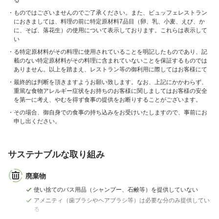
る
ものではございませんのでご了承ください。また、ビュッフェレストラン
におきましては、料理の前に特定原材料7品目（卵、乳、小麦、えび、か
に、そば、落花生）の使用について表示しております。これらは表示して
い
る特定原材料がその料理に使用されていることを明記したものであり、記
載のない特定原材料がその料理に含まれていないことを保証するものでは
ありません。以上を踏まえ、レストラン等の御利用に際してはお客様にて
最終的は判断を頂きますようお願い致します。なお、上記にかかわらず、
重篤な食物アレルギー症状をお持ちのお客様に関しましてはお客様の安全
を第一に考え、やむを得ず食事の提供をお断りすることがございます。
その場合、御自身での食事の持ち込みをお受けいたしますので、事前にお
申し出ください。
サステナブルな取り組み
廃棄物
使い捨てのバス用品（シャンプー、石鹸等）を提供していない
アメニティ（歯ブラシやヘアブラシ等）は必要な分のみ提供してい
る