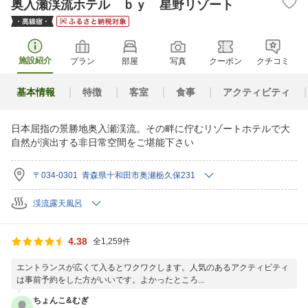
奥入瀬渓流ホテル ｂｙ 星野リゾート
施設紹介
プラン
部屋
写真
クーポン
クチコミ
基本情報
特徴
客室
食事
アクティビティ
日本屈指の景勝地奥入瀬渓流。その畔に佇むリゾートホテルで大
自然が演出する非日常空間をご堪能下さい
〒034-0301 青森県十和田市奥瀬栃久保231
渓流露天風呂
4.38
全1,259件
エントランスが広くて入るとワクワクします。人気のあるアクティビティ
は事前予約をした方がいいです。よかったところ...
ちょんこ&むぎ