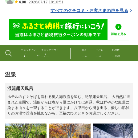
4.00
2026/07/17 18:10:51
すべてのクチコミ・お客さまの声を見る
チェックイン
チェックアウト
大人
子ども
部屋数
--/--
--/--
--
--
--
〜
人
人
部屋
温泉
渓流露天風呂
ホテルのすぐそばを流れる奥入瀬渓流を望む、絶景露天風呂。 大自然に囲
まれた空間で、湯船からは春から夏にかけては新緑、秋は鮮やかな紅葉に
染まる山々を一望することができます。八甲田から湧き出る、優しい肌触
りのお湯で渓流を眺めながら、至福のひとときをお過ごしください。