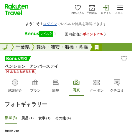
お気に入り
予約確認
ログイン
メニュー
全国
全国
千葉県
舞浜・浦安・船橋・幕張
ペンション 
ペンション アンバースデイ
写真
施設紹介
プラン
部屋
クーポン
クチコミ
フォトギャラリー
部屋 (5)
風呂 (1)
食事 (1)
その他 (4)
部屋 (5)