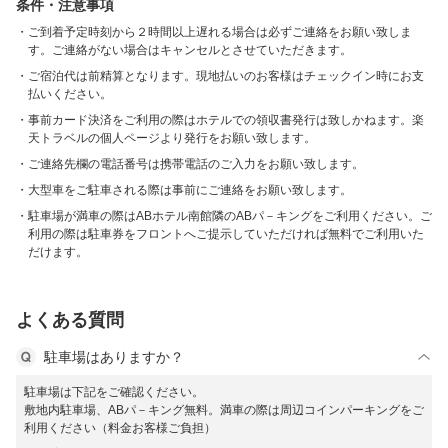
条件・注意事項
ご到着予定時刻から２時間以上遅れる場合は必ずご連絡をお願い致しま
す。ご連絡がない場合はキャンセルとさせていただきます。
ご宿泊代は前精算となります。現地払いのお客様はチェックイン時にお支
払いください。
事前カード決済をご利用の際はホテルでの領収書発行は致しかねます。楽
天トラベルの個人ページより発行をお願い致します。
ご連絡先欄の電話番号は携帯電話のご入力をお願い致します。
大型車をご駐車される際は事前にご連絡をお願い致します。
駐車場が満車の際はABホテル南館隣のABパ－キングをご利用ください。ご
利用の際は駐車券をフロントへご提示していただければ無料でご利用いた
だけます。
よくある質問
駐車場はありますか？
駐車場は下記をご確認ください。
敷地内駐車場、ABパ－キング無料。満車の際は周辺コインパーキングをご
利用ください（料金お客様ご負担）