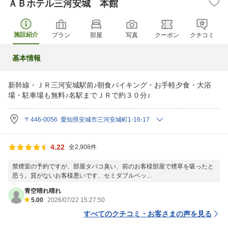
ＡＢホテル三河安城 本館
施設紹介
プラン
部屋
写真
クーポン
クチコミ
基本情報
新幹線・ＪＲ三河安城駅前♪朝食バイキング・お手軽夕食・大浴
場・駐車場も無料♪名駅までＪＲで約３０分♪
〒446-0056 愛知県安城市三河安城町1-16-17
4.22
全2,908件
禁煙室の予約ですが、部屋タバコ臭い、前のお客様部屋で煙草を吸ったと
思う。質がないお客様悪いです、セミダブルベッ...
青空晴れ晴れ
5.00
2026/07/22 15:27:50
すべてのクチコミ・お客さまの声を見る