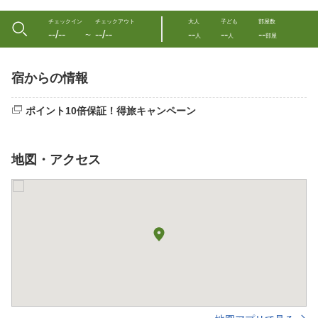
チェックイン
チェックアウト
大人
子ども
部屋数
--/--
--/--
--
--
--
〜
人
人
部屋
宿からの情報
ポイント10倍保証！得旅キャンペーン
地図・アクセス