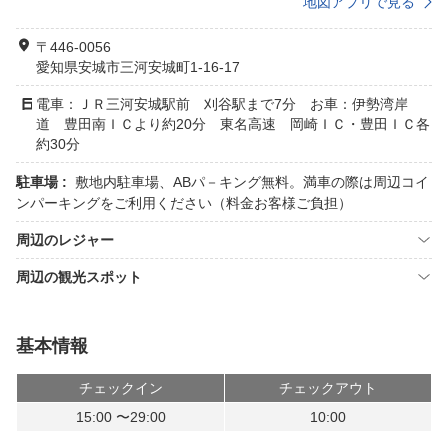
地図アプリで見る
〒446-0056
愛知県安城市三河安城町1-16-17
電車：ＪＲ三河安城駅前 刈谷駅まで7分 お車：伊勢湾岸
道 豊田南ＩＣより約20分 東名高速 岡崎ＩＣ・豊田ＩＣ各
約30分
駐車場 :
敷地内駐車場、ABパ－キング無料。満車の際は周辺コイ
ンパーキングをご利用ください（料金お客様ご負担）
周辺のレジャー
周辺の観光スポット
基本情報
チェックイン
チェックアウト
15:00 〜29:00
10:00