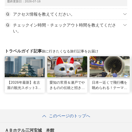
最終更新日：2026-07-16
アクセス情報を教えてください。
チェックイン時間・チェックアウト時間を教えてくださ
い。
トラベルガイド記事
旅に行きたくなる旅行記事をお届け
【2026年最新】名古
愛知の常滑＆瀬戸でや
日本一近くで飛行機を
屋の観光スポット34
きものの伝統と招き猫
眺められる！テーマパ
選と名物グルメ！家族
の世界へ。歩いて触れ
ークのような中部国際
で楽しめるレジャー施
て楽しむ開運旅
空港セントレア空港！
設や絶景スポットまで
このページのトップへ
ＡＢホテル三河安城 本館