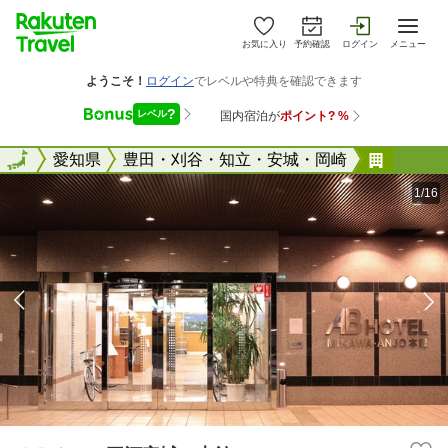
お気に入り
予約確認
ログイン
メニュー
全国
全国
愛知県
豊田・刈谷・知立・安城・岡崎
ＡＢホ
1/16