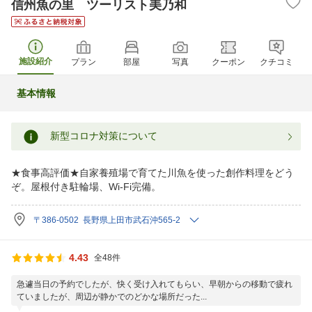
信州魚の里 ツーリスト美乃和
施設紹介
プラン
部屋
写真
クーポン
クチコミ
基本情報
新型コロナ対策について
★食事高評価★自家養殖場で育てた川魚を使った創作料理をどう
ぞ。屋根付き駐輪場、Wi-Fi完備。
〒386-0502 長野県上田市武石沖565-2
4.43
全48件
急遽当日の予約でしたが、快く受け入れてもらい、早朝からの移動で疲れ
ていましたが、周辺が静かでのどかな場所だった...