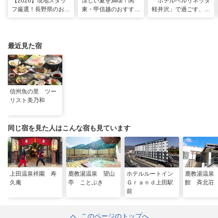
【2026】現地スタッ
涼しい夏を満喫！関
「ホテルベルリネッタ
フ厳選！長野県のおす
東・甲信越のおすすめ
軽井沢」で過ごす、ア
すめ観光スポット26
避暑地14選
ンティークに包まれる
選
優雅な休日
最近見た宿
信州魚の里 ツー
リスト美乃和
同じ宿を見た人はこんな宿も見ています
上田温泉祥園 寿
鹿教湯温泉 望山
ホテルルートイン
鹿教湯温泉
久庵
亭 ことぶき
Ｇｒａｎｄ上田駅
館 斉北荘
前
このページのトップへ