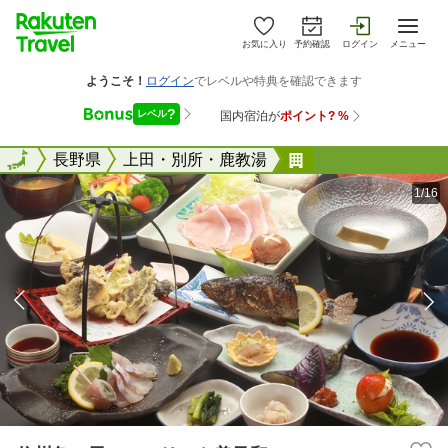
お気に入り
予約確認
ログイン
メニュー
全国
全国
長野県
上田・別所・鹿教湯
信州魚の里 ツー
1/16