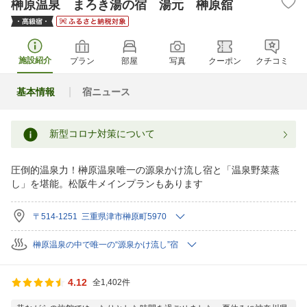
榊原温泉 まろき湯の宿 湯元 榊原舘
施設紹介
プラン
部屋
写真
クーポン
クチコミ
基本情報
宿ニュース
新型コロナ対策について
圧倒的温泉力！榊原温泉唯一の源泉かけ流し宿と「温泉野菜蒸
し」を堪能。松阪牛メインプランもあります
〒514-1251 三重県津市榊原町5970
榊原温泉の中で唯一の“源泉かけ流し”宿
4.12
全1,402件