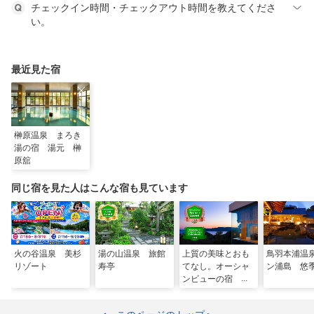
チェックイン時間・チェックアウト時間を教えてくださ
い。
最近見た宿
榊原温泉 まろき
湯の宿 湯元 榊
原舘
同じ宿を見た人はこんな宿も見ています
火の谷温泉 美杉
湯の山温泉 旅館
上質の美味とおも
鳥羽本浦温
リゾート
寿亭
てなし。オーシャ
ン浦島 悠
ンビューの宿 旅
荘 海の蝶