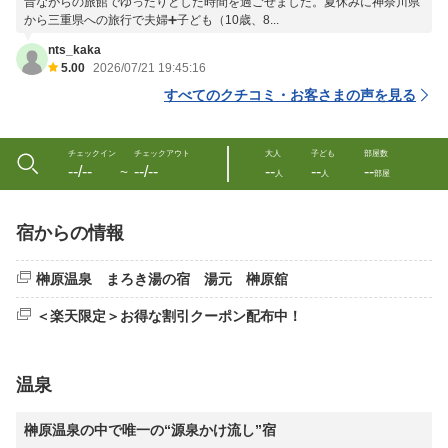
昔ながらの旅館でゆったりとした時間を過ごせました。夏休みに神奈川県
から三重県への旅行で夫婦➕子ども（10歳、8...
nts_kaka
5.00
2026/07/21 19:45:16
すべてのクチコミ・お客さまの声を見る
チェックイン
チェックアウト
大人
子ども
部屋数
--/--
--/--
--
--
--
〜
人
人
部屋
宿からの情報
榊原温泉 まろき湯の宿 湯元 榊原舘
＜楽天限定＞お得な割引クーポン配布中！
温泉
榊原温泉の中で唯一の“源泉かけ流し”宿