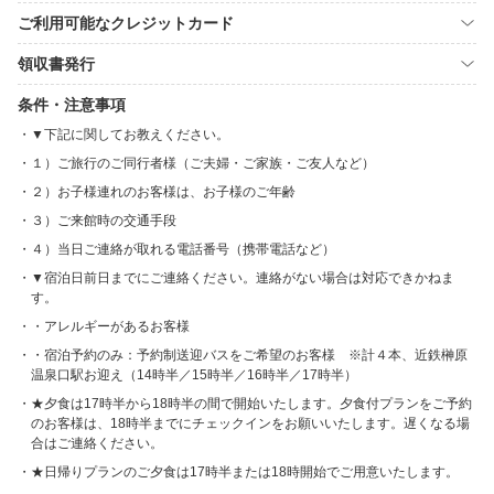
ご利用可能なクレジットカード
領収書発行
条件・注意事項
▼下記に関してお教えください。
１）ご旅行のご同行者様（ご夫婦・ご家族・ご友人など）
２）お子様連れのお客様は、お子様のご年齢
３）ご来館時の交通手段
４）当日ご連絡が取れる電話番号（携帯電話など）
▼宿泊日前日までにご連絡ください。連絡がない場合は対応できかねま
す。
・アレルギーがあるお客様
・宿泊予約のみ：予約制送迎バスをご希望のお客様 ※計４本、近鉄榊原
温泉口駅お迎え（14時半／15時半／16時半／17時半）
★夕食は17時半から18時半の間で開始いたします。夕食付プランをご予約
のお客様は、18時半までにチェックインをお願いいたします。遅くなる場
合はご連絡ください。
★日帰りプランのご夕食は17時半または18時開始でご用意いたします。