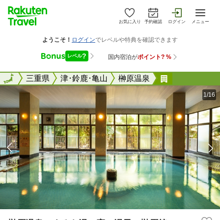
お気に入り
予約確認
ログイン
メニュー
全国
全国
三重県
津･鈴鹿･亀山
榊原温泉
榊原温泉 ま
1/16