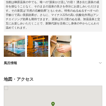
当館は榊原温泉の中でも、唯一の“源泉かけ流し”の宿！ 湧き出た源泉の成
分を損なうことなく、そのままの温泉の良さを存分にお楽しみいただけま
す。その泉質は“天然の石鹸効果”ともいわれ、特有のぬるぬるすべすべの
手触りで高い美肌効果が。さらに、マイナス225の高い抗酸化作用はアン
チエイジング効果も期待できます。 源泉は31.2度のぬる湯。加温温泉と交
互にお楽しみいただくことで、新陳代謝を活発にし身体の中からじんわり
温めてくれます。
風呂情報
地図・アクセス