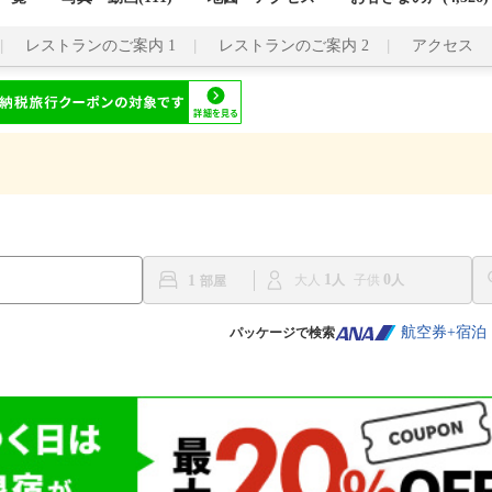
レストランのご案内 1
レストランのご案内 2
アクセス
1
0
1
大人
子供
航空券+宿泊
パッケージで検索