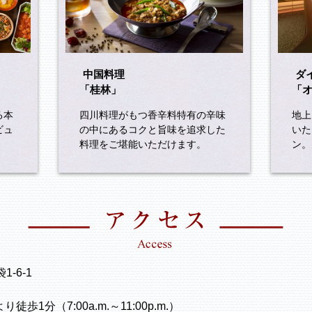
中国料理
ダ
「桂林」
「
る本
四川料理がもつ香辛料特有の辛味
地上
ビュ
の中にあるコクと旨味を追求した
いた
料理をご堪能いただけます。
ン。
-6-1
1分（7:00a.m.～11:00p.m.）