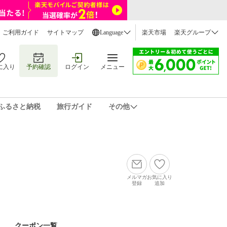
ご利用ガイド
サイトマップ
Language
楽天市場
楽天グループ
に入り
予約確認
ログイン
メニュー
ふるさと納税
旅行ガイド
その他
メルマガ
お気に入り
登録
追加
クーポン一覧