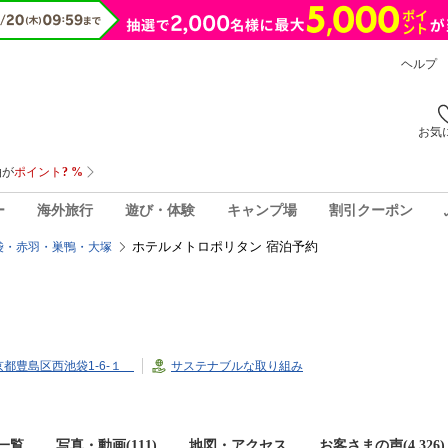
ヘルプ
お気
ー
海外旅行
遊び・体験
キャンプ場
割引クーポン
ホテルメトロポリタン 宿泊予約
袋・赤羽・巣鴨・大塚
5東京都豊島区西池袋1-6-１
サステナブルな取り組み
一覧
写真・動画(111)
地図・アクセス
お客さまの声(
4,326
)