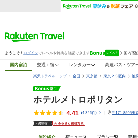
国内宿泊
交通＋宿
レンタカー
高速バス・ツア
楽天トラベルトップ
全国
東京都
東京２３区内
池
ホテルメトロポリタン
4.41
(
4,326
件)
〒171-850
施設紹介
宿ニュース
プラン一覧
部屋