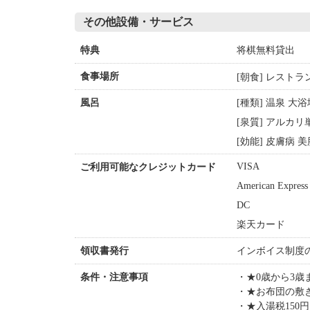
その他設備・サービス
将棋無料貸出
特典
[朝食] レストラ
食事場所
[種類] 温泉 大
風呂
[泉質] アルカ
[効能] 皮膚病 
VISA
ご利用可能なクレジットカード
American Express
DC
楽天カード
インボイス制度
領収書発行
★0歳から3
条件・注意事項
★お布団の敷
★入湯税150