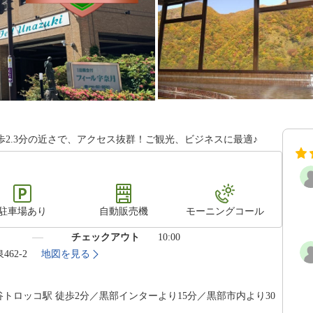
2.3分の近さで、アクセス抜群！ご観光、ビジネスに最適♪
駐車場あり
自動販売機
モーニングコール
）
チェックアウト
10:00
462-2
地図を見る
谷トロッコ駅 徒歩2分／黒部インターより15分／黒部市内より30