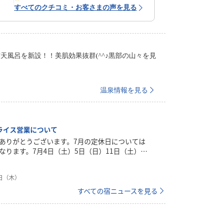
すべてのクチコミ・お客さまの声を見る
天風呂を新設！！美肌効果抜群(^^♪黒部の山々を見
温泉情報を見る
ライス営業について
ありがとうございます。7月の定休日については
なります。7月4日（土）5日（日）11日（土）12
（土）19日（日）20日（月）25日（土）26日
により変更になる場合があります。毎週土曜日・
2日（木）
みとなります。大人500円・お子様300円営業時
21：00（LO 20：30）サラダ・アルコールのご提
すべての宿ニュースを見る
ん。*お持ち込みは可能です。皆様のご来館を心
ております。