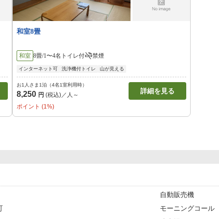
和室8畳
和室
8畳/1〜4名
トイレ付
禁煙
インターネット可
洗浄機付トイレ
山が見える
お1人さま1泊（4名1室利用時）
詳細を見る
8,250
円
(税込)／人～
ポイント (1%)
自動販売機
可
モーニングコール