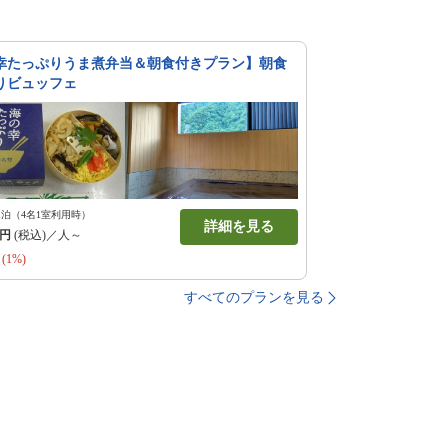
幸たっぷりうま煮弁当＆朝食付きプラン】朝食
りビュッフェ
1泊（4名1室利用時）
詳細を見る
円
(税込)／人～
(1%)
すべてのプランを見る