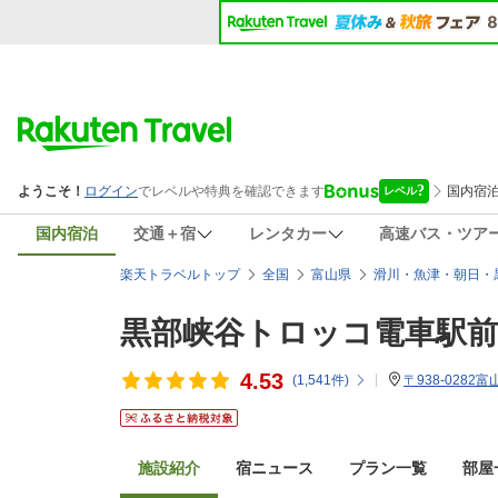
国内宿泊
交通＋宿
レンタカー
高速バス・ツア
楽天トラベルトップ
全国
富山県
滑川・魚津・朝日・
黒部峡谷トロッコ電車駅
4.53
(
1,541
件)
〒938-0282
施設紹介
宿ニュース
プラン一覧
部屋