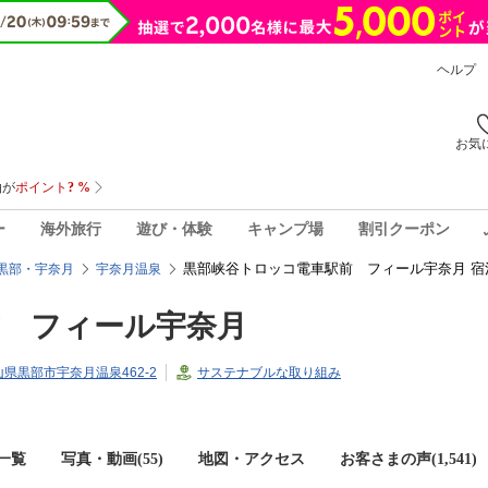
ヘルプ
お気
ー
海外旅行
遊び・体験
キャンプ場
割引クーポン
黒部峡谷トロッコ電車駅前 フィール宇奈月 宿
黒部・宇奈月
宇奈月温泉
前 フィール宇奈月
富山県黒部市宇奈月温泉462-2
サステナブルな取り組み
一覧
写真・動画(55)
地図・アクセス
お客さまの声(
1,541
)