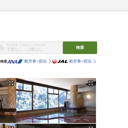
合計料金
※1部屋あたりの税込金額
検索
〜
航空券+宿泊
航空券+宿泊
で検索