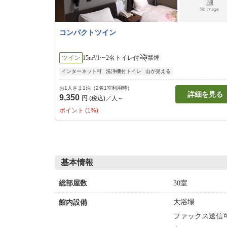
コンパクトツイン
ツイン
15m²/1〜2名
トイレ付
禁煙
インターネット可
洗浄機付トイレ
山が見える
お1人さま1泊（2名1室利用時）
詳細を見る
9,350
円
(税込)／人～
ポイント (1%)
基本情報
30室
総部屋数
大浴場
館内設備
ファックス送信