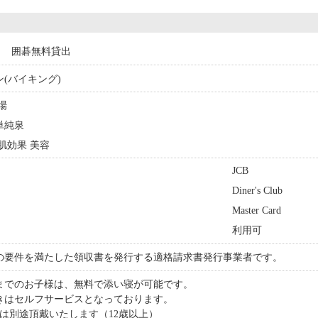
囲碁無料貸出
ン(バイキング)
浴場
リ単純泉
美肌効果 美容
JCB
Diner's Club
Master Card
利用可
の要件を満たした領収書を発行する適格請求書発行事業者です。
歳までのお子様は、無料で添い寝が可能です。
きはセルフサービスとなっております。
円は別途頂戴いたします（12歳以上）