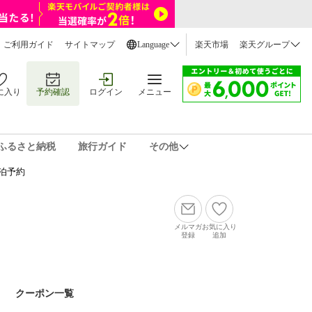
ご利用ガイド
サイトマップ
Language
楽天市場
楽天グループ
に入り
予約確認
ログイン
メニュー
ふるさと納税
旅行ガイド
その他
泊予約
メルマガ
お気に入り
登録
追加
クーポン一覧