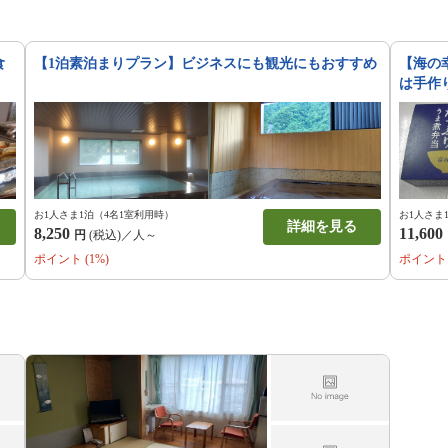
食
【1泊素泊まりプラン】ビジネスにも観光にもおすすめ
【海の
は手作
お1人さま1泊（4名1室利用時）
お1人さま
詳細を見る
8,250
11,600
円
(税込)／人～
ポイント (1%)
ポイント 