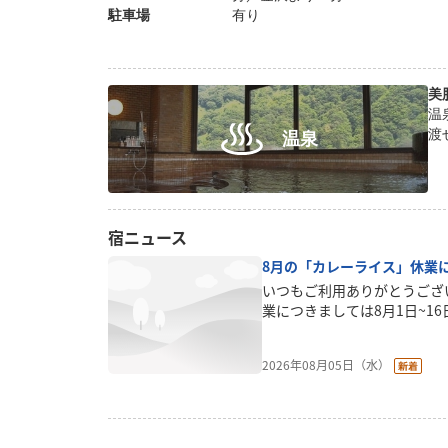
駐車場
有り
美
温
渡
温泉
宿ニュース
8月の「カレーライス」休業
いつもご利用ありがとうござ
業につきましては8月1日~1
しておりましたが、8月31
では夕食を食べる所が少なく
2026年08月05日（水）
っしゃるかもしれませんが、
す。