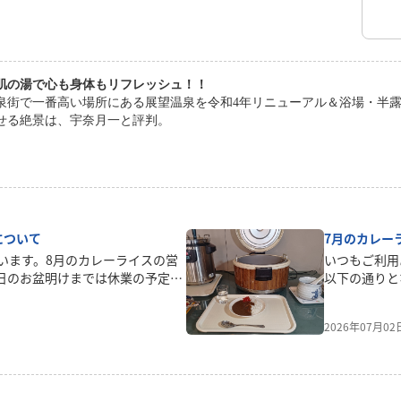
肌の湯で心も身体もリフレッシュ！！
泉街で一番高い場所にある展望温泉を令和4年リニューアル＆浴場・半露
せる絶景は、宇奈月一と評判。
について
7月のカレー
います。8月のカレーライスの営
いつもご利用
6日のお盆明けまでは休業の予定と
以下の通りと
日まで休業となります。宇奈月温泉
日（日）18日
カレーをご予定していた方もいら
（日）*都合
2026年07月0
ご了承よろしくお願いいたしま
日曜日はお休
間18：00～
供はありませ
よりお待ちし