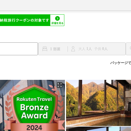
1
0
1
大人
子供
パッケージ