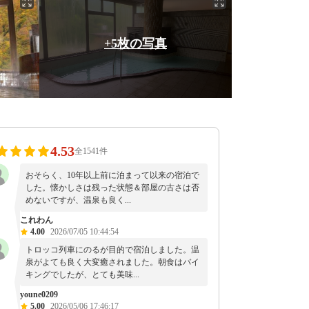
+5枚の写真
4.53
全1541件
おそらく、10年以上前に泊まって以来の宿泊で
した。懐かしさは残った状態＆部屋の古さは否
めないですが、温泉も良く...
これわん
4.00
2026/07/05 10:44:54
トロッコ列車にのるが目的で宿泊しました。温
泉がよても良く大変癒されました。朝食はバイ
キングでしたが、とても美味...
youne0209
5.00
2026/05/06 17:46:17