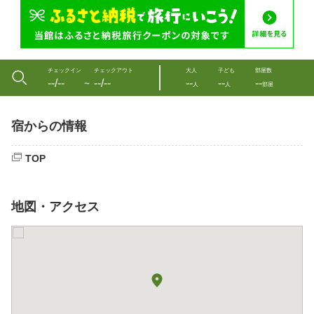
チェックイン
チェックアウト
大人
子ども
部屋数
--/--
--/--
--
--
--
〜
人
人
部屋
宿からの情報
TOP
地図・アクセス