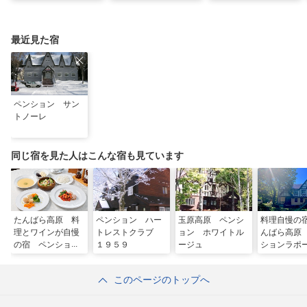
避暑地14選
の名所をご紹介
日進舘の絶景風呂と充
実プログラムで心身を
整える
最近見た宿
ペンション サン
トノーレ
同じ宿を見た人はこんな宿も見ています
たんばら高原 料
ペンション ハー
玉原高原 ペンシ
料理自慢の
理とワインが自慢
トレストクラブ
ョン ホワイトル
んばら高原
の宿 ペンショ
１９５９
ージュ
ションラポ
ン バン・デ・ル
ージュ
このページのトップへ