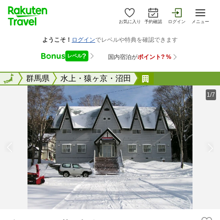
お気に入り
予約確認
ログイン
メニュー
全国
全国
群馬県
水上・猿ヶ京・沼田
ペンション サン
1/7