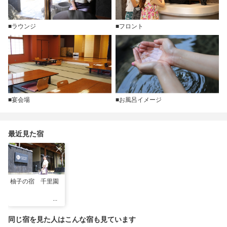
■ラウンジ
■フロント
■宴会場
■お風呂イメージ
最近見た宿
柚子の宿 千里園
同じ宿を見た人はこんな宿も見ています