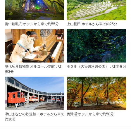
備中鐘乳穴:ホテルから車で約55分
上山棚田:ホテルから車で約25分
現代玩具博物館 オルゴール夢館：徒
ホタル（大谷川河川公園）：徒歩８分
歩3分
津山まなびの鉄道館：ホテルから車で
奥津渓:ホテルから車で約50分
約30分