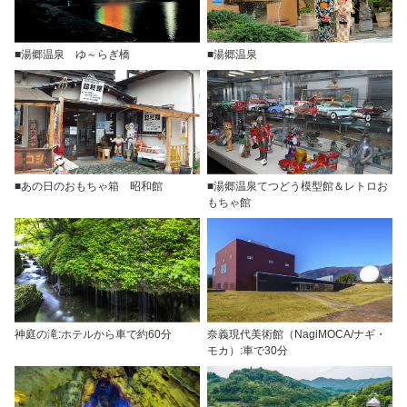
■湯郷温泉 ゆ～らぎ橋
■湯郷温泉
■あの日のおもちゃ箱 昭和館
■湯郷温泉てつどう模型館＆レトロお
もちゃ館
神庭の滝:ホテルから車で約60分
奈義現代美術館（NagiMOCA/ナギ・
モカ）:車で30分