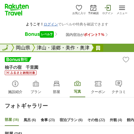
お気に入り
予約確認
ログイン
メニュー
全国
全国
岡山県
津山・湯郷・美作・奥津
柚子の宿 千
柚子の宿 千里園
写真
施設紹介
プラン
部屋
クーポン
クチコミ
フォトギャラリー
部屋 (16)
風呂 (6)
食事 (23)
宿泊プラン (6)
その他 (22)
外観 (4)
館内 
部屋 (16)