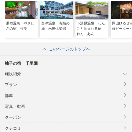
湯郷温泉 やさし
奥津温泉 奇蹟の
下湯原温泉 わん
岡山ひるぜ
さの宿 竹亭
湯 米屋倶楽部
こと泊まれる宿
荘ピーター
わんこあん
このページのトップへ
柚子の宿 千里園
施設紹介
プラン
部屋
写真・動画
クーポン
クチコミ