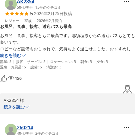
当館の温泉をお楽しみいただけたようで、大変嬉しく思います。

AK2854
心身のリフレッシュのお役に立てていれば幸いでございます。

50代
/
男性
|
15
件のクチコミ
5
2026年2月25日
投稿
いつ来られてもご満足いただけるような旅館作りを目指してこれか
レジャー
家族
2026年2月
宿泊
お風呂、食事、接客、送迎バスも最高
らも努力して参ります。

またのご来館を心よりお待ちしております。

お風呂　食事、接客ともに最高です。那須塩原からの送迎バスもとても
良いです。

大丸温泉旅館
ロビーなど設備もおしゃれで、気持ちよく過ごせました。おすすめしま
す。
続きを読む
那須温泉 大丸温泉旅館
|
|
|
|
|
部屋
:
5
接客・サービス
:
5
ロケーション
:
5
朝食
:
5
夕食
:
5
2026-03-12
|
|
温泉・お風呂
:
5
設備
:
5
清潔さ
:
5
456
AK2854 様

続きを読む
数ある宿泊施設の中から大丸温泉旅館を選んでいただきありがとう
ございます。

260214
また、当館を高く評価いただき、誠にありがとうございます。

40代
/
男性
|
2
件のクチコミ