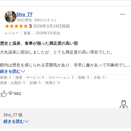
大丸温泉旅館をご利用いただき、ありがとうございます。

当館へのご滞在をお楽しみいただけたようで、嬉しい限りです。

Sho_77
30代
/
男性
|
5
件のクチコミ
5
2026年3月24日
投稿
充実のサービスで癒しのひとときをご堪能いただけますよう、おも
てなしさせていただきますので、

レジャー
家族
2026年3月
宿泊
今後とも大丸温泉旅館をよろしくお願い申し上げます。

歴史と温泉、食事が揃った満足度の高い宿
大丸温泉に宿泊しましたが、とても満足度の高い滞在でした。

大丸温泉旅館
那須温泉 大丸温泉旅館
館内は歴史を感じられる雰囲気があり、非常に趣があって印象的でし
2026-07-16
た。今回は本館の一室に宿泊し、館内に展示されている昔の写真と同じ
続きを読む
|
|
|
|
|
部屋だったことに気づき、特別な体験になりました。将軍にまつわる歴
部屋
:
5
接客・サービス
:
5
ロケーション
:
5
朝食
:
5
夕食
:
5
|
|
温泉・お風呂
:
5
設備
:
5
清潔さ
:
5
史もあり、ただの宿泊以上の価値を感じられます。

562
お食事もとても美味しく、今回はステーキをいただきましたが、脂の香
りがよくジューシーで大変満足しました。

Sho_77 様

温泉も素晴らしく、特に露天風呂は開放感がありとてもリラックスでき
続きを読む
ました。混浴ではありますが広々としており、ゆったり入ることができ
大丸温泉旅館へのご訪問、心より感謝申し上げます。

ます。雪の季節であれば、さらに魅力が増すと思います。
