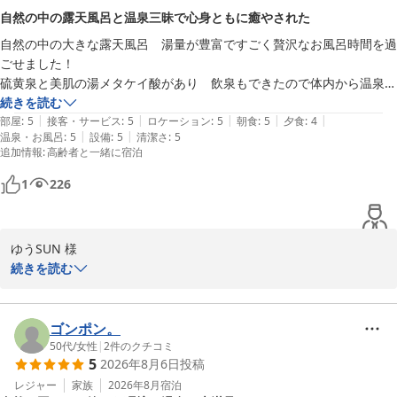
いつ来られてもご満足いただけるような旅館作りを目指してこれか
自然の中の露天風呂と温泉三昧で心身ともに癒やされた
らも努力して参ります。

自然の中の大きな露天風呂　湯量が豊富ですごく贅沢なお風呂時間を過
またのご来館を心よりお待ちしております。

ごせました！

硫黄泉と美肌の湯メタケイ酸があり　飲泉もできたので体内から温泉三
大丸温泉旅館
昧で細胞から癒されました✨

続きを読む
那須温泉 大丸温泉旅館
|
|
|
|
|
館内は歴史を感じるノスタルジックな雰囲気と　自然の音を聞きながら
部屋
:
5
接客・サービス
:
5
ロケーション
:
5
朝食
:
5
夕食
:
4
2026-07-16
|
|
温泉・お風呂
:
5
設備
:
5
清潔さ
:
5
ゆったりと過ごせました。

追加情報
:
高齢者と一緒に宿泊
また行きたい宿がひとつ増えました^_^
1
226
ゆうSUN 様

続きを読む
この度は、大丸温泉旅館をご利用いただき誠にありがとうございま
した。

ゴンポン。
露天風呂で心身ともにリフレッシュしていただけたこと、大変嬉し
50代
/
女性
|
2
件のクチコミ
5
2026年8月6日
投稿
く思います。

レジャー
家族
2026年8月
宿泊