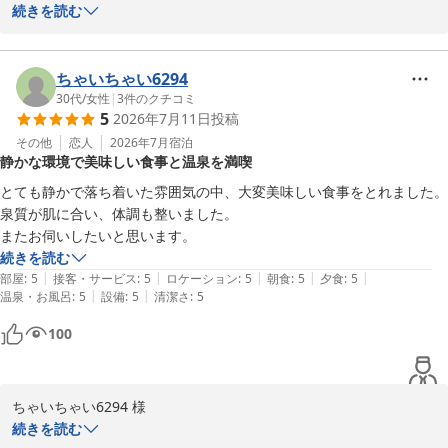
続きを読む
大丸温泉旅館へのご訪問、心より感謝申し上げます。

お食事をお楽しみいただけたこと、大変嬉しく思います。

ちゃいちゃい6294
さらにご満足いただける料理を提供できるよう努力して参ります。

30代
/
女性
|
3
件のクチコミ
5
2026年7月11日
投稿
充実のサービスで癒しのひとときをご堪能いただけますよう、おも
その他
恋人
2026年7月
宿泊
静かな環境で美味しい食事と温泉を満喫
てなしさせていただきますので、

今後とも大丸温泉旅館をよろしくお願い申し上げます。

とても静かで落ち着いた雰囲気の中、大変美味しい食事をとれました。

泉質が肌に合い、体調も整いました。

大丸温泉旅館
またお伺いしたいと思います。
続きを読む
那須温泉 大丸温泉旅館
|
|
|
|
|
部屋
:
5
接客・サービス
:
5
ロケーション
:
5
朝食
:
5
夕食
:
5
2026-07-23
|
|
温泉・お風呂
:
5
設備
:
5
清潔さ
:
5
100
ちゃいちゃい6294 様

続きを読む