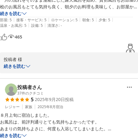
桧のお風呂もとても気持ち良く、朝夕のお料理も美味しく、お部屋から
大丸温泉旅館
の眺めも良くてゆっくり過ごすことができ、スタッフの方々もみなさん
続きを読む
|
|
|
|
|
とても親切で朗らかで気持ち良く接していただき、とても満足のゆく滞
部屋
:
5
接客・サービス
:
5
ロケーション
:
5
朝食
:
5
夕食
:
5
2025-10-16
|
|
温泉・お風呂
:
5
設備
:
5
清潔さ
:
-
在になりました。

　母のリクエストとして、「お風呂にもう少し多めに手すりがあると安
465
心して湯船に入れる」ということでしたので、ご検討いただけましたら
幸いです。

　どうもありがとうございました。

投稿者 様

続きを読む
数ある宿泊施設の中から大丸温泉旅館を選んでいただきありがとう
ございます。

投稿者さん
当館のスタッフ対応にご満足いただけたようで、大変嬉しく思いま
37
件のクチコミ
5
2025年9月20日
投稿
す。

今後もお客様に安心してお過ごしいただけるよう努めて参ります。

レジャー
家族
2025年8月
宿泊
８月上旬に宿泊しました。

「五感すべてで楽しむ四季」を体現できるよう、日々サービスの向
お風呂は、前評判通りとても気持ちよかったです。

上を図って参ります。

あまりの気持ちよさに、何度も入浴してしまいました。

またのご来館を心よりお待ちしております。

湯浴み着が用意されていて、女性も安心して入れるのがいいですね。

続きを読む