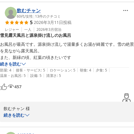
また、当館を高く評価いただき、誠にありがとうございます。

飲むチャン
全体的に、歴史・温泉・食事すべてが揃った素晴らしい宿で、またぜひ
60代
/
女性
|
13
件のクチコミ
訪れたいと思います
5
2026年3月11日
投稿
これからもお客様のご期待にお応えできるよう努力いたします。

今後とも大丸温泉旅館をよろしくお願い申し上げます。

レジャー
一人
2026年3月
宿泊
雪見露天風呂と源泉掛け流しのお風呂
大丸温泉旅館
お風呂が最高です。源泉掛け流しで湯量多くお湯が綺麗です。雪の絶景
を見ながら露天風呂。

那須温泉 大丸温泉旅館
また、新緑の頃、紅葉の頃きたいです
2026-03-26
続きを読む
|
|
|
|
|
部屋
:
4
接客・サービス
:
5
ロケーション
:
5
朝食
:
4
夕食
:
5
|
|
温泉・お風呂
:
5
設備
:
5
清潔さ
:
5
457
飲むチャン 様

続きを読む
大丸温泉旅館へのご訪問、心より感謝申し上げます。
