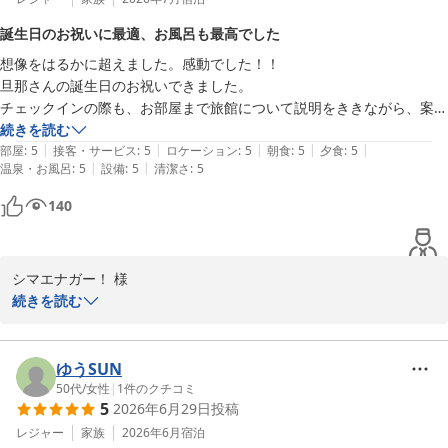
いつ来られてもご満足いただけるような旅館作りを目指してこれか
誕生日のお祝いに最適、お風呂も最高でした
らも努力して参ります。

想像をはるかに超えました。感動でした！！

またのご来館を心よりお待ちしております。

旦那さんの誕生日のお祝いできました。

チェックインの際も、お部屋まで旅館について説明をききながら、案内
大丸温泉旅館
してくださいました。

続きを読む
那須温泉 大丸温泉旅館
|
|
|
|
|
その時間も楽しくてワクワクしました。

部屋
:
5
接客・サービス
:
5
ロケーション
:
5
朝食
:
5
夕食
:
5
2026-06-18
|
|
温泉・お風呂
:
5
設備
:
5
清潔さ
:
5
お風呂もとっても、お気に入りです！

秘湯の雰囲気を感じ、肌はスベスベになりました。

140
旦那さんも、何度も素敵な場所だと喜ぶほどでした。次は冬前くらいに
利用したいと思っています。

写真は、部屋から見えた雲海！？です✨
シマエナガー！ 様

続きを読む
ご多忙のところ、ご感想をお寄せいただきありがとうございます。

当館の温泉での癒しの時間をお過ごしいただけたこと、大変嬉しく
ゆうSUN
思います。

50代
/
女性
|
1
件のクチコミ
5
2026年6月29日
投稿
さらに快適にお過ごしいただけるよう努力して参ります。

レジャー
家族
2026年6月
宿泊