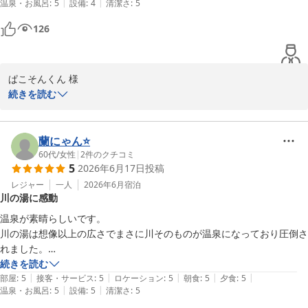
|
|
温泉・お風呂
:
5
設備
:
4
清潔さ
:
5
126
ぱこそんくん 様

続きを読む
大丸温泉旅館へのご訪問、心より感謝申し上げます。

当館の温泉をお楽しみいただけたようで、大変嬉しく思います。

蘭にゃん⭐
心身のリフレッシュのお役に立てていれば幸いでございます。

60代
/
女性
|
2
件のクチコミ
5
2026年6月17日
投稿
「懐かしさと斬新なおもてなし」をモットーにおもてなしさせてい
レジャー
一人
2026年6月
宿泊
川の湯に感動
ただきますので、

またのご来館を心よりお待ちしております。

温泉が素晴らしいです。

川の湯は想像以上の広さでまさに川そのものが温泉になっており圧倒さ
大丸温泉旅館
れました。

女性専用の内風呂もゆったりとした造りで大自然に囲まれた露天風呂は
続きを読む
那須温泉 大丸温泉旅館
|
|
|
|
|
心からリラックスできました。

部屋
:
5
接客・サービス
:
5
ロケーション
:
5
朝食
:
5
夕食
:
5
2026-07-16
|
|
温泉・お風呂
:
5
設備
:
5
清潔さ
:
5
お部屋も使いやすくベッドの寝心地もよく朝までよく眠れました。
