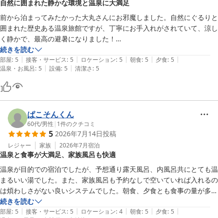
自然に囲まれた静かな環境と温泉に大満足
「懐かしさと斬新なおもてなし」をモットーにおもてなしさせてい
ただきますので、

前から泊まってみたかった大丸さんにお邪魔しました。自然にぐるりと
またのご来館を心よりお待ちしております。

囲まれた歴史ある温泉旅館ですが、丁寧にお手入れがされていて、涼し
く静かで、最高の避暑になりました！

大丸温泉旅館
圧巻の露天では警戒していたアブにも遭遇せず、気持ち良い空気の中、
続きを読む
|
|
|
|
|
質が高く湯温も絶妙な温泉を何度も楽しむことが出来ました。

部屋
:
5
接客・サービス
:
5
ロケーション
:
5
朝食
:
5
夕食
:
5
那須温泉 大丸温泉旅館
|
|
温泉・お風呂
:
5
設備
:
5
清潔さ
:
5
お食事も工夫が凝らされていて、この物価高を考えても質量ともに満足
2026-07-02
行くものだっと思います。(来る前にお昼を食べすぎて、立派なお肉が
出された夕食を完食出来ず悔やまれます⤵︎)

スタッフ皆さんから随所に、おもてなしと旅館そのものを大切にしてい
る心遣いを感じることが出来て、とても気持ちの良い滞在が出来まし
ぱこそんくん
た。

60代
/
男性
|
1
件のクチコミ
5
2026年7月14日
投稿
またぜひぜひ伺わせていただきたいです！
レジャー
家族
2026年7月
宿泊
温泉と食事が大満足、家族風呂も快適
温泉が目的での宿泊でしたが、予想通り露天風呂、内風呂共にとても温
まるいい湯でした。また、家族風呂も予約なしで空いていれば入れるの
は煩わしさがない良いシステムでした。朝食、夕食とも食事の量が多
く、味も美味しく満足感が非常に高いものでした。年配者にはちょっと
続きを読む
|
|
|
|
|
食べきれないくらいあります。
部屋
:
5
接客・サービス
:
5
ロケーション
:
4
朝食
:
5
夕食
:
5