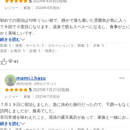
5
2024年4月8日
投稿
料理は和食で栃木県産の米・野菜・肉等地産品を主に使用

特別室に宿泊するとフルーツ盛りがサービスで付く

レジャー
家族
2024年4月
宿泊
お茶うけとして扇屋の南瓜きんつばが置いてあり美味しい

初めての宿泊は10年ぐらい前で、静かで落ち着いた雰囲気が気に入っ
て今回で３度目になります。温泉で肌もスベスベになるし、食事がとに
那須塩原駅から向かうバスの割引(1人500円)が受けられるが、最終が14
かく美味しいです。
時40分発で早めのため自家用車もしくはレンタカーで向かうことを推
続きを読む
奨

|
|
|
|
|
部屋
:
5
接客・サービス
:
5
ロケーション
:
5
朝食
:
5
夕食
:
5
山の麓はまだ紅葉していたものの旅館周辺は散った木々が多く紅葉を楽
|
|
温泉・お風呂
:
5
設備
:
5
清潔さ
:
-
しむなら10月末辺り

41
■旅館

那須岳（茶臼岳）の中腹に立地　標高1300m程

mami.i.hasu
向かう山中で野生の鹿2頭が道路を封鎖しているのに遭遇

40代
/
女性
|
2
件のクチコミ
5
2025年7月21日
投稿
■部屋

レジャー
家族
2025年7月
宿泊
別館4階特別室に宿泊

ベッドルーム、和室2部屋、足湯、洗面所、風呂、トイレの間取り

７月１９日に宿泊しました。急に決めた旅行だったので、下調べもなく
アメニティは歯ブラシ、綿棒、櫛など普通

訪問しましたが、最高でした。

非日常感を味わえたこと、混浴の露天風呂があって、家族と一緒にお風
■風呂

呂を満喫できたこと、夕食や朝食の提供内容の素晴らしさ、適度なおも
続きを読む
貸切風呂はかなり熱く45度前後

|
|
|
|
|
てなし、早朝に見た雲海の素晴らしさなどなど、想像していたよりもず
部屋
:
4
接客・サービス
:
5
ロケーション
:
5
朝食
:
5
夕食
:
5