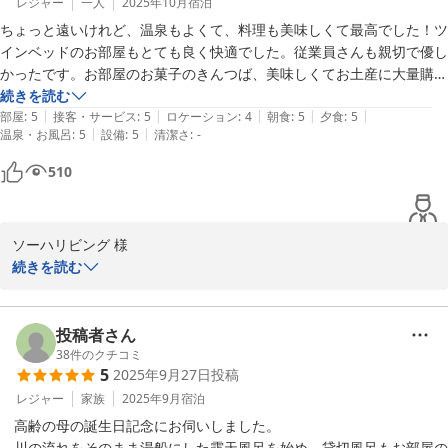
変失礼いたしました。。今後このようなことのないよう対策を図り
レジャー
一人
2025年10月
宿泊
快適にお泊りいただけるよう努めてまいりますのでまたのお越しを
ちょっと遠いけれど、温泉もよくて、料理も美味しくて最高でした！ツ
お待ちしております。

インベッドのお部屋もとても良く快適でした。従業員さんも親切で優し
かったです。お部屋のお菓子のきんつば、美味しくてお土産に大量購入
大丸温泉旅館
しました。また行きたいです。
続きを読む
|
|
|
|
|
部屋
:
5
接客・サービス
:
5
ロケーション
:
4
朝食
:
5
夕食
:
5
那須温泉 大丸温泉旅館
|
|
温泉・お風呂
:
5
設備
:
5
清潔さ
:
-
2026-02-19
510
ソーハリビング 様

続きを読む
大丸温泉旅館へのご訪問、心より感謝申し上げます。

露天風呂で心身ともにリフレッシュしていただけたこと、大変嬉し
投稿者さん
く思います。

38
件のクチコミ
5
2025年9月27日
投稿
「五感すべてで楽しむ四季」を体現できるよう、日々サービスの向
レジャー
家族
2025年9月
宿泊
上を図って参ります。

　高齢の母の誕生日記念にお伺いしました。

またのご来館を心よりお待ちしております。

　川の流れをそのまま湯船にした露天風呂を始め、貸切風呂もお部屋の