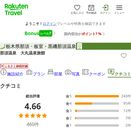
お気に入り
予約確認
ログイン
メニュー
栃木県
那須・板室・黒磯
那須温泉
那須温泉 大丸温泉旅館
ふるさと納税対象
施設紹介
プラン
部屋
写真
クーポン
クチコミ
クチコミ
総合評価
5
243
件
4.66
4
95
件
3
12
件
2
7
件
460
件
1
2
件