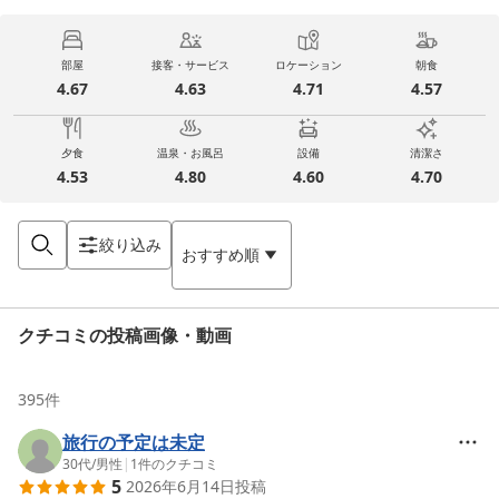
部屋
接客・サービス
ロケーション
朝食
4.67
4.63
4.71
4.57
夕食
温泉・お風呂
設備
清潔さ
4.53
4.80
4.60
4.70
絞り込み
おすすめ順
クチコミの投稿画像・動画
395
件
旅行の予定は未定
30代
/
男性
|
1
件のクチコミ
5
2026年6月14日
投稿