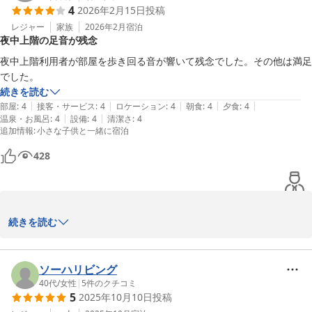
4
2026年2月15日
投稿
充実のサービスで癒しのひとときをご堪能いただけますよう、おも
レジャー
家族
2026年2月
宿泊
夜中上階の足音が残念
てなしさせていただきますので、

今後とも大丸温泉旅館をよろしくお願い申し上げます。

夜中上階利用者が部屋を歩き回る音が響いて残念でした。その他は満足
でした。
大丸温泉旅館
続きを読む
|
|
|
|
|
部屋
:
4
接客・サービス
:
4
ロケーション
:
4
朝食
:
4
夕食
:
4
那須温泉 大丸温泉旅館
|
|
温泉・お風呂
:
4
設備
:
4
清潔さ
:
4
2026-02-26
追加情報
:
小さな子供と一緒に宿泊
428
投稿者様

続きを読む
いつもご利用いただき誠にありがとうございます。

ソーハリビング
今回夜中の騒音に関しまして誠に申し訳ございませんでした。せっ
40代
/
女性
|
5
件のクチコミ
5
2025年10月10日
投稿
かくのご家族旅行でしたのに不愉快な思いをさせてしまいまして大