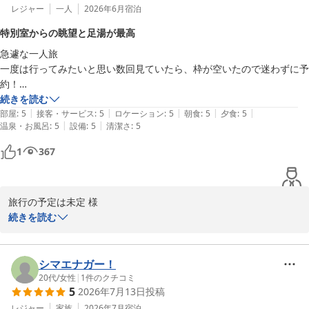
レジャー
一人
2026年6月
宿泊
特別室からの眺望と足湯が最高
急遽な一人旅

一度は行ってみたいと思い数回見ていたら、枠が空いたので迷わずに予
約！

一部屋だけの特別室のため、少し料金が高いが、足湯や檜風呂があるの
続きを読む
|
|
|
|
|
で、満足でした！

部屋
:
5
接客・サービス
:
5
ロケーション
:
5
朝食
:
5
夕食
:
5
|
|
温泉・お風呂
:
5
設備
:
5
清潔さ
:
5
特に部屋や足湯からの眺望が最高！

露天風呂も、お湯が優しくとても気持ちが良かった
1
367
旅行の予定は未定 様

続きを読む
数ある宿泊施設の中から大丸温泉旅館を選んでいただきありがとう
ございます。

シマエナガー！
当館の温泉をお楽しみいただけたようで、大変嬉しく思います。

20代
/
女性
|
1
件のクチコミ
5
2026年7月13日
投稿
心身のリフレッシュのお役に立てていれば幸いでございます。

レジャー
家族
2026年7月
宿泊