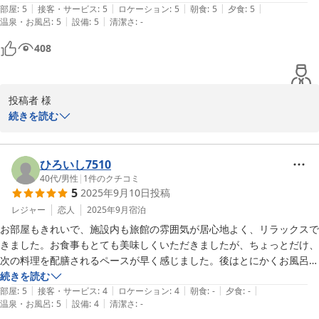
|
|
|
|
|
部屋
:
5
接客・サービス
:
5
ロケーション
:
5
朝食
:
5
夕食
:
5
大丸温泉旅館
|
|
温泉・お風呂
:
5
設備
:
5
清潔さ
:
-
部屋の設備では、足を伸ばして座れる（寝転べる？）ソファーが

特に気持ちよかったです。

2025-10-09
408
食事も一つ一つ丁寧に作られていて、とても美味しかったです。

妻は「鮎」が特にお気に入りでした。

投稿者 様

続きを読む
ぜひ、また宿泊したいです。
ご多忙のところ、ご感想をお寄せいただきありがとうございます。

当館の温泉をお楽しみいただけたようで、大変嬉しく思います。

ひろいし7510
心身のリフレッシュのお役に立てていれば幸いでございます。

40代
/
男性
|
1
件のクチコミ
5
2025年9月10日
投稿
いつ来られてもご満足いただけるような旅館作りを目指してこれか
レジャー
恋人
2025年9月
宿泊
らも努力して参ります。

お部屋もきれいで、施設内も旅館の雰囲気が居心地よく、リラックスで
またのご来館を心よりお待ちしております。

きました。お食事もとても美味しくいただきましたが、ちょっとだけ、
次の料理を配膳されるペースが早く感じました。後はとにかくお風呂が
大丸温泉旅館
素晴らしかったです！色々な温泉にお邪魔してきましたが、自身の歴代
続きを読む
|
|
|
|
|
部屋
:
5
接客・サービス
:
4
ロケーション
:
4
朝食
:
-
夕食
:
-
2025-10-02
|
|
温泉・お風呂
:
5
設備
:
4
清潔さ
:
-