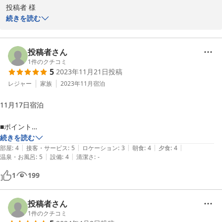
投稿者 様

続きを読む
大丸温泉旅館をご利用いただき、ありがとうございます。

当館の温泉をお楽しみいただけたようで、大変嬉しく思います。

投稿者さん
心身のリフレッシュのお役に立てていれば幸いでございます。

1
件のクチコミ
5
2023年11月21日
投稿
充実のサービスで癒しのひとときをご堪能いただけますよう、おも
レジャー
家族
2023年11月
宿泊
てなしさせていただきますので、

11月17日宿泊

今後とも大丸温泉旅館をよろしくお願い申し上げます。

■ポイント

大丸温泉旅館
白戸川に流れ込む湯をそのまま温泉に用いており露天風呂（川の湯）は
続きを読む
2025-08-21
|
|
|
|
|
大変風情がある

部屋
:
4
接客・サービス
:
5
ロケーション
:
3
朝食
:
4
夕食
:
4
|
|
温泉・お風呂
:
5
設備
:
4
清潔さ
:
-
露天風呂は川の流れに沿って4か所（内混浴3か所）あり全体ではかな
りの広さ

1
199
温泉は24時間入り放題で何時でもどれくらい長く入っても問題無し

外気温低めのこの時期が露天風呂はより楽しめる

客室から眺める那須塩原の街並みは薄っすら雲に覆われて幻想的な雰囲
投稿者さん
気

1
件のクチコミ