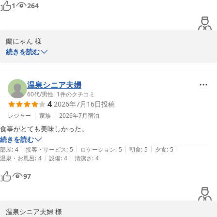
食事は個室で用意していただき周りを気にせず落ち着いて堪能できまし
1
264
た。

お料理はどれも丁寧に作られていて美味しくいただきました。

スタッフの皆様もとても丁寧で気持ちよく過ごせました。
蘭にゃん 様

続きを読む
数ある宿泊施設の中から大丸温泉旅館を選んでいただきありがとう
ございます。

温泉シニア夫婦
当館の温泉での癒しの時間をお過ごしいただけたこと、大変嬉しく
60代
/
男性
|
1
件のクチコミ
4
2026年7月16日
投稿
思います。

さらに快適にお過ごしいただけるよう努力して参ります。

レジャー
家族
2026年7月
宿泊
食事がとても美味しかった。
「五感すべてで楽しむ四季」を体現できるよう、日々サービスの向
続きを読む
上を図って参ります。

|
|
|
|
|
部屋
:
4
接客・サービス
:
5
ロケーション
:
5
朝食
:
5
夕食
:
5
またのご来館を心よりお待ちしております。

|
|
温泉・お風呂
:
4
設備
:
4
清潔さ
:
4
97
大丸温泉旅館
那須温泉 大丸温泉旅館
2026-06-18
温泉シニア夫婦 様
