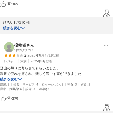
365
ひろいし7510 様

続きを読む
ご多忙のところ、ご感想をお寄せいただきありがとうございます。

お部屋にご満足いただけたようで、スタッフ一同、喜んでおりま
投稿者さん
す。

1
件のクチコミ
3
2025年8月17日
投稿
今後も快適な滞在を提供できるよう努力して参ります。

レジャー
家族
2025年8月
宿泊
「五感すべてで楽しむ四季」を体現できるよう、日々サービスの向
登山の帰りに寄らせてもらいました。

上を図って参ります。

温泉で疲れを癒され、楽しく過ごす事ができました。
またのご来館を心よりお待ちしております。

続きを読む
|
|
|
|
|
部屋
:
3
接客・サービス
:
4
ロケーション
:
3
朝食
:
3
夕食
:
3
大丸温泉旅館
|
|
温泉・お風呂
:
4
設備
:
3
清潔さ
:
-
2025-09-11
270