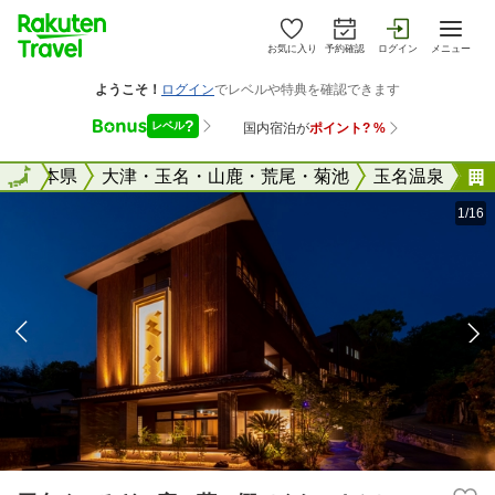
お気に入り
予約確認
ログイン
メニュー
全国
熊本県
全国
大津・玉名・山鹿・荒尾・菊池
玉名温泉
1/16