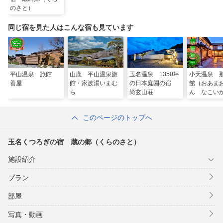
のさと）
同じ宿を見た人はこんな宿も見ています
平山温泉 旅館
山鹿 平山温泉旅
玉名温泉 1350坪
小天温泉 
善屋
館・家族湯いまむ
の日本庭園の宿
館（おあま
ら
尚玄山荘
ん なこい
このページのトップへ
玉名くつろぎの宿 蔵の郷（くらのさと）
施設紹介
プラン
部屋
写真・動画