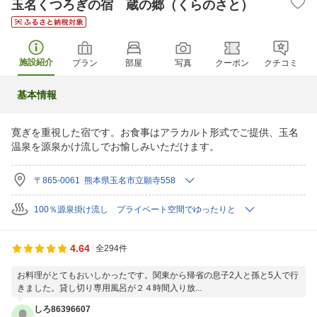
玉名くつろぎの宿 蔵の郷（くらのさと）
施設紹介
プラン
部屋
写真
クーポン
クチコミ
基本情報
寛ぎを重視した宿です。お食事はアラカルト形式でご提供、玉名
温泉を源泉かけ流しでお愉しみいただけます。
〒865-0061 熊本県玉名市立願寺558
100％源泉掛け流し プライベート空間でゆったりと
4.64
全294件
お料理がとてもおいしかったです。関東から帰省の息子2人と孫と5人で行
きました。貸し切り専用風呂が２４時間入り放...
しろ86396607