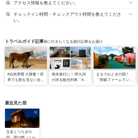
アクセス情報を教えてください。
チェックイン時間・チェックアウト時間を教えてくださ
い。
トラベルガイド記事
旅に行きたくなる旅行記事をお届け
#自然界隈 大興奮！世
熊本旅行に！JR九州
まるでおとぎの国！
界でも類を見ない自然
が誇る観光列車「A列
「阿蘇ファームラン
の宝庫・熊本で「火の
車で行こう」＆「あそ
ド」で心も体も元気に
国」「水の国」を体感
ぼーい！」完全乗車ガ
なる体験型ステイ
する旅
イド
最近見た宿
玉名くつろぎの
宿 蔵の郷（くら