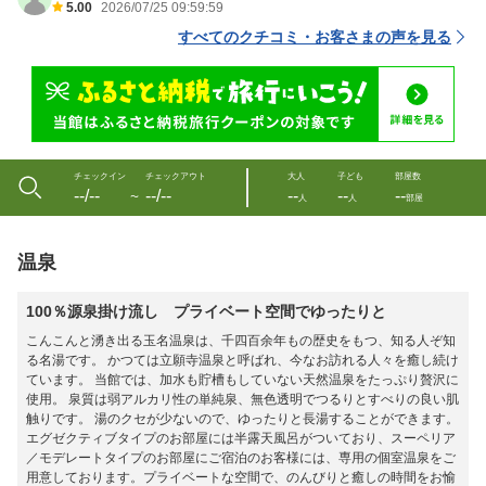
5.00
2026/07/25 09:59:59
すべてのクチコミ・お客さまの声を見る
チェックイン
チェックアウト
大人
子ども
部屋数
--/--
--/--
--
--
--
〜
人
人
部屋
温泉
100％源泉掛け流し プライベート空間でゆったりと
こんこんと湧き出る玉名温泉は、千四百余年もの歴史をもつ、知る人ぞ知
る名湯です。 かつては立願寺温泉と呼ばれ、今なお訪れる人々を癒し続け
ています。 当館では、加水も貯槽もしていない天然温泉をたっぷり贅沢に
使用。 泉質は弱アルカリ性の単純泉、無色透明でつるりとすべりの良い肌
触りです。 湯のクセが少ないので、ゆったりと長湯することができます。
エグゼクティブタイプのお部屋には半露天風呂がついており、スーペリア
／モデレートタイプのお部屋にご宿泊のお客様には、専用の個室温泉をご
用意しております。プライベートな空間で、のんびりと癒しの時間をお愉