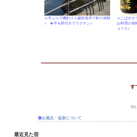
≪手ぶらで磯釣り≫越前海岸で釣り体験
≪こばせオ
♪ ★竿＆餌付きでラクチン♪
お料理の相
ョイス♪
す
TE
お風呂・温泉について
最近見た宿