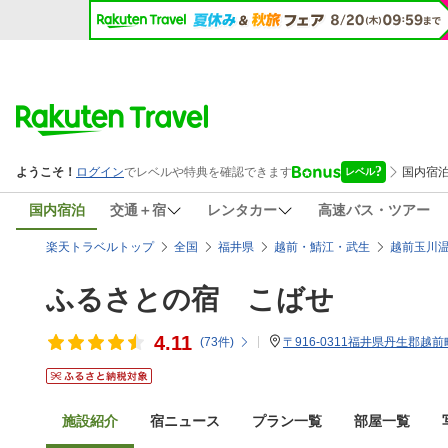
国内宿泊
交通＋宿
レンタカー
高速バス・ツアー
楽天トラベルトップ
全国
福井県
越前・鯖江・武生
越前玉川
ふるさとの宿 こばせ
4.11
(
73
件)
〒916-0311福井県丹生郡越前
施設紹介
宿ニュース
プラン一覧
部屋一覧