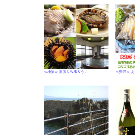
≪地物≫ 欲張りＷ鮑＆うに
≪贅沢≫ 