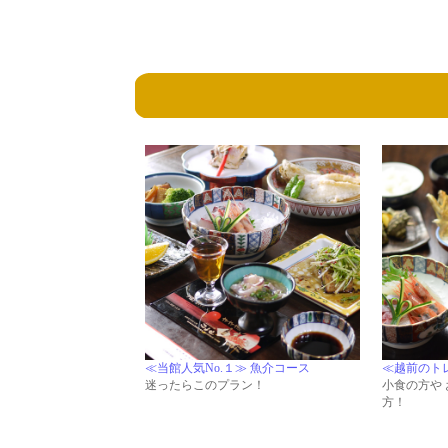
≪当館人気No.１≫ 魚介コース
≪越前のト
迷ったらこのプラン！
小食の方や
方！