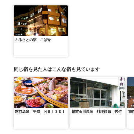
ふるさとの宿 こばせ
同じ宿を見た人はこんな宿も見ています
越前温泉 平成 ＨＥＩＳＥＩ
越前玉川温泉 料理旅館 秀竹
旅