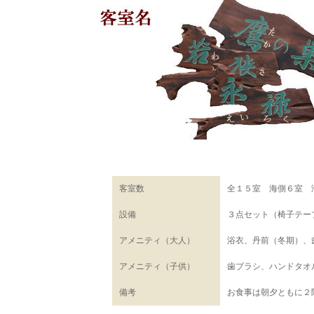
客室数
全１５室 海側６室 
設備
３点セット（椅子テー
アメニティ（大人）
浴衣、丹前（冬期）、
アメニティ（子供）
歯ブラシ、ハンドタオ
備考
お食事は朝夕ともに２