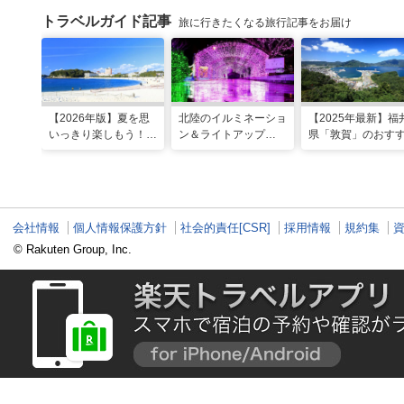
トラベルガイド記事
旅に行きたくなる旅行記事をお届け
【2026年版】夏を思
北陸のイルミネーショ
【2025年最新】福
いっきり楽しもう！関
ン＆ライトアップ
県「敦賀」のおす
西のおすすめ海水浴
2025-2026年版
観光スポット20選
場・ビーチ18選
現地スタッフ厳選
会社情報
個人情報保護方針
社会的責任[CSR]
採用情報
規約集
© Rakuten Group, Inc.