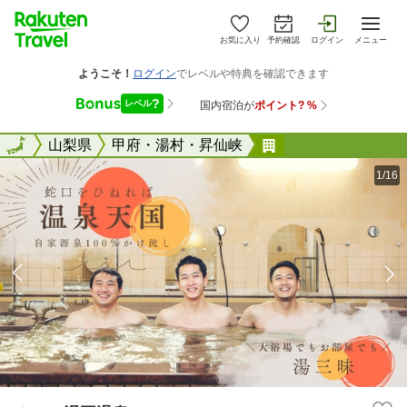
お気に入り
予約確認
ログイン
メニュー
全国
全国
山梨県
甲府・湯村・昇仙峡
ホテル湯王温泉
1/16