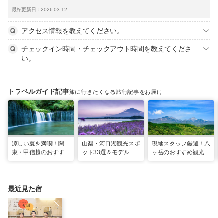
最終更新日：2026-03-12
アクセス情報を教えてください。
チェックイン時間・チェックアウト時間を教えてくださ
い。
トラベルガイド記事
旅に行きたくなる旅行記事をお届け
涼しい夏を満喫！関
山梨・河口湖観光スポ
現地スタッフ厳選！八
東・甲信越のおすすめ
ット33選＆モデルコ
ヶ岳のおすすめ観光ス
避暑地14選
ース！絶景や温泉も
ポット18選
最近見た宿