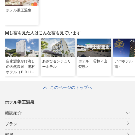
ホテル湯王温泉
同じ宿を見た人はこんな宿も見ています
自家源泉かけ流し
あさひセンチュリ
ホテル 昭和＜山
アパホテル
の天然温泉 湯村
ーホテル
梨県＞
南〉
ホテル（ＢＢＨホ
テルグループ）
このページのトップへ
ホテル湯王温泉
施設紹介
プラン