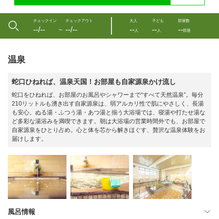
チェックイン
チェックアウト
大人
子ども
部屋数
--/--
--/--
--
--
--
〜
人
人
部屋
温泉
蛇口ひねれば、温泉天国！お部屋も自家源泉かけ流し
蛇口をひねれば、お部屋のお風呂やシャワーまで“すべて天然温泉”。毎分
210リットルも湧き出す自家源泉は、弱アルカリ性で肌にやさしく、長湯
も安心。ぬる湯・ふつう湯・あつ湯と揃う大浴場では、寝湯や打たせ湯な
ど多彩な湯浴みを満喫できます。朝は大浴場の営業時間外でも、お部屋で
自家源泉をひとり占め。心と体を芯から解きほぐす、贅沢な温泉体験をお
届けします。
風呂情報