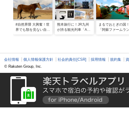
#自然界隈 大興奮！世
熊本旅行に！JR九州
まるでおとぎの国
界でも類を見ない自然
が誇る観光列車「A列
「阿蘇ファームラ
の宝庫・熊本で「火の
車で行こう」＆「あそ
ド」で心も体も元
国」「水の国」を体感
ぼーい！」完全乗車ガ
なる体験型ステイ
する旅
イド
会社情報
個人情報保護方針
社会的責任[CSR]
採用情報
規約集
© Rakuten Group, Inc.