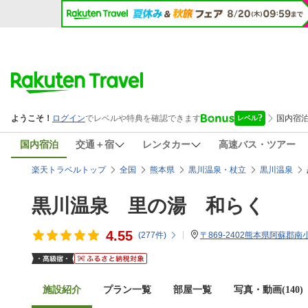
国内宿泊
交通＋宿
レンタカー
高速バス・ツアー
楽天トラベルトップ
全国
熊本県
黒川温泉・杖立
黒川温泉
黒川温泉 里の湯 和らく
4.55
(
277
件)
〒869-2402熊本県阿蘇郡南
施設紹介
プラン一覧
部屋一覧
写真・動画(140)