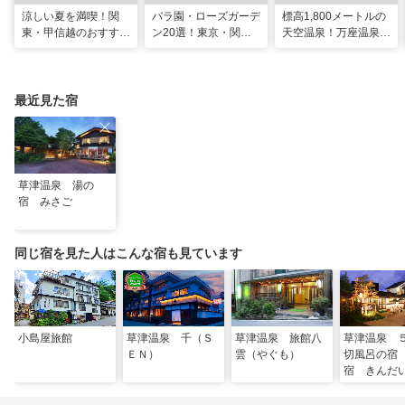
涼しい夏を満喫！関
バラ園・ローズガーデ
標高1,800メートルの
東・甲信越のおすすめ
ン20選！東京・関東
天空温泉！万座温泉
避暑地14選
の名所をご紹介
日進舘の絶景風呂と充
実プログラムで心身を
整える
最近見た宿
草津温泉 湯の
宿 みさご
同じ宿を見た人はこんな宿も見ています
小島屋旅館
草津温泉 千（Ｓ
草津温泉 旅館八
草津温泉 
ＥＮ）
雲（やぐも）
切風呂の宿
宿 きんだ