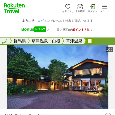
お気に入り
予約確認
ログイン
メニュー
全国
全国
群馬県
草津温泉・白根
草津温泉
草津温泉 
1/16