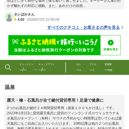
宿はとにかく静かな場所で落ち着いて過ごせました。オーナーさん達の付
かず離れずの対応に感動。また、あれだけの自然...
タレぱかさん
4.00
2026/07/25 22:56:09
すべてのクチコミ・お客さまの声を見る
チェックイン
チェックアウト
大人
子ども
部屋数
--/--
--/--
--
--
--
〜
人
人
部屋
温泉
露天・檜・石風呂が全て鍵付貸切専用！足湯で健康に
2つのお風呂が鍵付２４時間貸切専用（源泉１００％かけ流し）です。
2023年3月1日に貸切露天風呂に貸切のフィンランド式ロウリュサウナ＆
水風呂がオープン！（有料） サウナの予約がない時間帯は空いていれば露
天風呂にもご自由にお入りいただけます。 20時以降は他の２つのお風呂
同様、無料で露天風呂に入れます（サウナは閉まります） 好評の足湯も堪