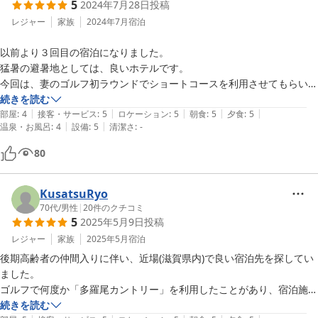
5
2024年7月28日
投稿
レジャー
家族
2024年7月
宿泊
以前より３回目の宿泊になりました。

猛暑の避暑地としては、良いホテルです。

今回は、妻のゴルフ初ラウンドでショートコースを利用させてもらいま
した。

続きを読む
|
|
|
|
|
コースは綺麗に整備されていて大変満足でした。
部屋
:
4
接客・サービス
:
5
ロケーション
:
5
朝食
:
5
夕食
:
5
|
|
温泉・お風呂
:
4
設備
:
5
清潔さ
:
-
80
KusatsuRyo
70代
/
男性
|
20
件のクチコミ
5
2025年5月9日
投稿
レジャー
家族
2025年5月
宿泊
後期高齢者の仲間入りに伴い、近場(滋賀県内)で良い宿泊先を探してい
ました。

ゴルフで何度か「多羅尾カントリー」を利用したことがあり、宿泊施設
は知って

続きを読む