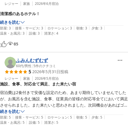
レジャー
家族
2026年6月
宿泊
清潔感のあるホテル！
続きを読む
|
|
|
|
|
部屋
:
3
接客・サービス
:
3
ロケーション
:
3
朝食
:
3
夕食
:
3
|
|
温泉・お風呂
:
3
設備
:
3
清潔さ
:
4
85
ふみんむずむず
60代
/
男性
|
5
件のクチコミ
5
2026年5月31日
投稿
レジャー
家族
2026年5月
宿泊
施設、食事、対応全て満足、また来たい宿
宿泊費は2食付きで安価な設定のため、あまり期待していませんでした
が、お風呂を含む施設、食事、従業員の皆様の対応等全てにおいて満足
させられました。また来たいと思わされました。次回機会があればゴル
フクラブ持参でショートコースを回ってみたいと思いました。
続きを読む
|
|
|
|
|
部屋
:
5
接客・サービス
:
5
ロケーション
:
5
朝食
:
5
夕食
:
5
|
|
温泉・お風呂
:
5
設備
:
5
清潔さ
:
5