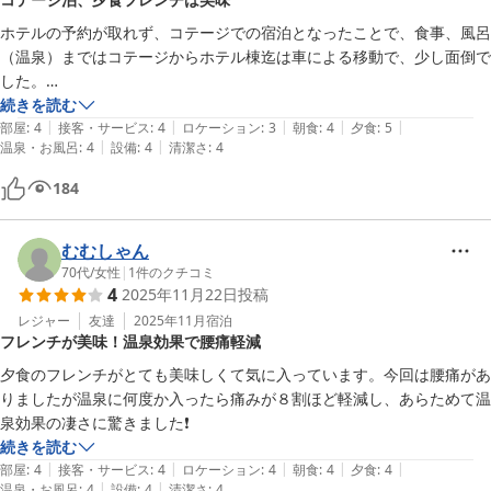
ホテルの予約が取れず、コテージでの宿泊となったことで、食事、風呂
（温泉）まではコテージからホテル棟迄は車による移動で、少し面倒で
した。

コテージの窓からゴルフ場が見えます、カーテンではなく、ブラインド
続きを読む
|
|
|
|
|
とかの工夫がほしいです。

部屋
:
4
接客・サービス
:
4
ロケーション
:
3
朝食
:
4
夕食
:
5
|
|
温泉・お風呂
:
4
設備
:
4
清潔さ
:
4
朝のブュッフェはどこのホテルと同じような感じです。　夕食はフレン
チのコースでしたが、どれも美味しく、量も適量でした。
184
むむしゃん
70代
/
女性
|
1
件のクチコミ
4
2025年11月22日
投稿
レジャー
友達
2025年11月
宿泊
フレンチが美味！温泉効果で腰痛軽減
夕食のフレンチがとても美味しくて気に入っています。今回は腰痛があ
りましたが温泉に何度か入ったら痛みが８割ほど軽減し、あらためて温
泉効果の凄さに驚きました❗
続きを読む
|
|
|
|
|
部屋
:
4
接客・サービス
:
4
ロケーション
:
4
朝食
:
4
夕食
:
4
|
|
温泉・お風呂
:
4
設備
:
4
清潔さ
:
4