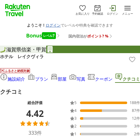
お気に入り
予約確認
ログイン
メニュー
滋賀県
信楽・甲賀
ホテル レイクヴィラ
ふるさと納税対象
施設紹介
プラン
部屋
写真
クーポン
クチコミ
クチコミ
総合評価
5
188
件
4.42
4
87
件
3
12
件
2
3
件
333
件
1
2
件