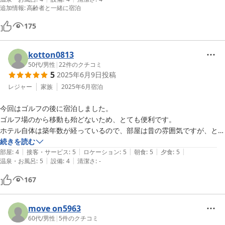
追加情報
:
高齢者と一緒に宿泊
175
kotton0813
50代
/
男性
|
22
件のクチコミ
5
2025年6月9日
投稿
レジャー
家族
2025年6月
宿泊
今回はゴルフの後に宿泊しました。

ゴルフ場のから移動も殆どないため、とても便利です。

ホテル自体は築年数が経っているので、部屋は昔の雰囲気ですが、とて
も快適過ごせました。

続きを読む
|
|
|
|
|
温泉も泉質がよく、露天風呂、サウナと満喫できます。

部屋
:
4
接客・サービス
:
5
ロケーション
:
5
朝食
:
5
夕食
:
5
|
|
温泉・お風呂
:
5
設備
:
4
清潔さ
:
-
食事もゴルフ場の併設ホテルとは思えない内容で、翌日の昼食も頂きま
した。

167
ホテルにはショートコース、テニスコートもあり、家族でのプレー、宿
泊でしたが、大変好評だったので、また同じコースで来ようと思ってい
ます。
move on5963
60代
/
男性
|
5
件のクチコミ