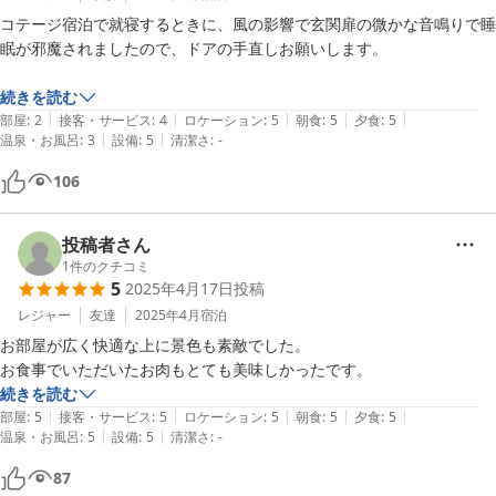
コテージ宿泊で就寝するときに、風の影響で玄関扉の微かな音鳴りで睡
眠が邪魔されましたので、ドアの手直しお願いします。

続きを読む
|
|
|
|
|
部屋
:
2
接客・サービス
:
4
ロケーション
:
5
朝食
:
5
夕食
:
5
|
|
温泉・お風呂
:
3
設備
:
5
清潔さ
:
-
106
投稿者さん
1
件のクチコミ
5
2025年4月17日
投稿
レジャー
友達
2025年4月
宿泊
お部屋が広く快適な上に景色も素敵でした。

お食事でいただいたお肉もとても美味しかったです。
続きを読む
|
|
|
|
|
部屋
:
5
接客・サービス
:
5
ロケーション
:
5
朝食
:
5
夕食
:
5
|
|
温泉・お風呂
:
5
設備
:
5
清潔さ
:
-
87