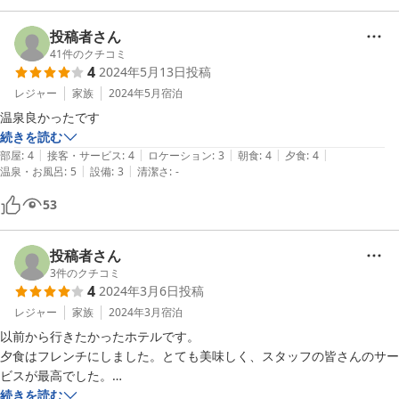
投稿者さん
41
件のクチコミ
4
2024年5月13日
投稿
レジャー
家族
2024年5月
宿泊
温泉良かったです
続きを読む
|
|
|
|
|
部屋
:
4
接客・サービス
:
4
ロケーション
:
3
朝食
:
4
夕食
:
4
|
|
温泉・お風呂
:
5
設備
:
3
清潔さ
:
-
53
投稿者さん
3
件のクチコミ
4
2024年3月6日
投稿
レジャー
家族
2024年3月
宿泊
以前から行きたかったホテルです。

夕食はフレンチにしました。とても美味しく、スタッフの皆さんのサー
ビスが最高でした。

お風呂もよかったです。

続きを読む