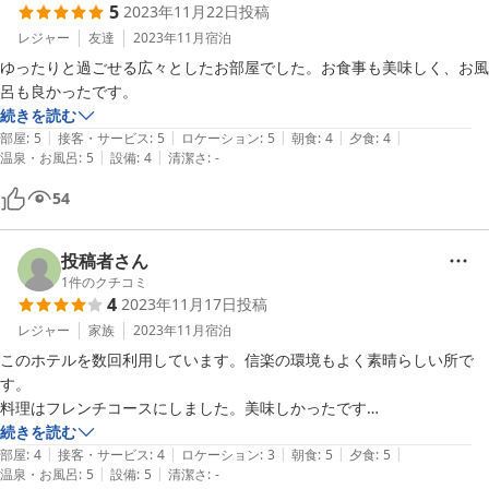
5
2023年11月22日
投稿
レジャー
友達
2023年11月
宿泊
ゆったりと過ごせる広々としたお部屋でした。お食事も美味しく、お風
呂も良かったです。
続きを読む
|
|
|
|
|
部屋
:
5
接客・サービス
:
5
ロケーション
:
5
朝食
:
4
夕食
:
4
|
|
温泉・お風呂
:
5
設備
:
4
清潔さ
:
-
54
投稿者さん
1
件のクチコミ
4
2023年11月17日
投稿
レジャー
家族
2023年11月
宿泊
このホテルを数回利用しています。信楽の環境もよく素晴らしい所で
す。

料理はフレンチコースにしました。美味しかったです

総合的に満足しています。

続きを読む
|
|
|
|
|
また行こうと思います。

部屋
:
4
接客・サービス
:
4
ロケーション
:
3
朝食
:
5
夕食
:
5
|
|
温泉・お風呂
:
5
設備
:
5
清潔さ
:
-