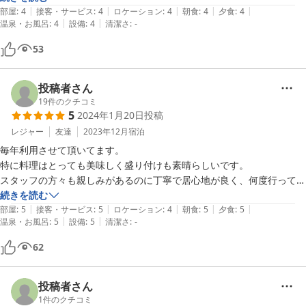
|
|
|
|
|
また泊まりに行こうね、と家族で言ってます。
部屋
:
4
接客・サービス
:
4
ロケーション
:
4
朝食
:
4
夕食
:
4
|
|
温泉・お風呂
:
4
設備
:
4
清潔さ
:
-
53
投稿者さん
19
件のクチコミ
5
2024年1月20日
投稿
レジャー
友達
2023年12月
宿泊
毎年利用させて頂いてます。

特に料理はとっても美味しく盛り付けも素晴らしいです。

スタッフの方々も親しみがあるのに丁寧で居心地が良く、何度行っても
続きを読む
|
|
|
|
|
部屋
:
5
接客・サービス
:
5
ロケーション
:
4
朝食
:
5
夕食
:
5
|
|
温泉・お風呂
:
5
設備
:
5
清潔さ
:
-
62
投稿者さん
1
件のクチコミ