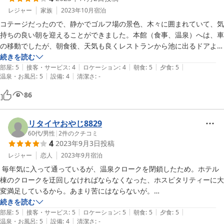
レジャー
家族
2023年10月
宿泊
コテージだったので、静かでゴルフ場の景色、木々に囲まれていて、気
持ちの良い朝を迎えることができました。本館（食事、温泉）へは、車
の移動でしたが、朝食後、天気も良くレストランから池に出るドアより
コテージまで散歩して帰りました。食事も美味しかったです。

続きを読む
|
|
|
|
|
また、機会があれば宿泊したいと思いました。
部屋
:
5
接客・サービス
:
4
ロケーション
:
4
朝食
:
5
夕食
:
5
|
|
温泉・お風呂
:
5
設備
:
4
清潔さ
:
-
86
リタイヤおやじ8829
60代
/
男性
|
2
件のクチコミ
4
2023年9月3日
投稿
レジャー
恋人
2023年9月
宿泊
 毎年気に入って通っているが、温泉クロークを閉鎖したため。ホテル
棟のクロークを迂回しなければならなくなった、ホスピタリティーに大
変満足しているから。あまり苦にはならないが。

続きを読む
|
|
|
|
|
 はじめて和食コースを食べたが、素晴らしく満足しち。
部屋
:
5
接客・サービス
:
5
ロケーション
:
5
朝食
:
5
夕食
:
5
|
|
温泉・お風呂
:
5
設備
:
4
清潔さ
:
-