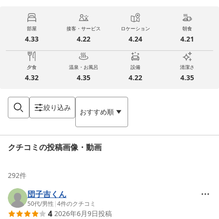
部屋
接客・サービス
ロケーション
朝食
4.33
4.22
4.24
4.21
夕食
温泉・お風呂
設備
清潔さ
4.32
4.35
4.22
4.35
絞り込み
おすすめ順
クチコミの投稿画像・動画
292
件
団子吉くん
50代
/
男性
|
4
件のクチコミ
4
2026年6月9日
投稿