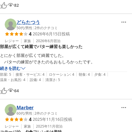
82
どらたつう
50代
/
男性
|
2
件のクチコミ
4
2026年6月15日
投稿
レジャー
家族
2026年6月
宿泊
部屋が広くて綺麗でパター練習も楽しかった
とにかく部屋が広くて綺麗でした。

　パターの練習ができたのもおもしろかったです。
続きを読む
|
|
|
|
|
部屋
:
5
接客・サービス
:
4
ロケーション
:
4
朝食
:
4
夕食
:
4
|
|
温泉・お風呂
:
4
設備
:
4
清潔さ
:
5
64
Marber
60代
/
男性
|
2
件のクチコミ
4
2025年11月16日
投稿
レジャー
家族
2025年11月
宿泊
コテージ泊、夕食フレンチは美味