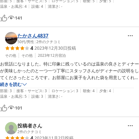
|
|
|
|
|
いましたが、今回初めて宿泊施設を利用し、夕食も良い雰囲気で美味し
部屋
:
5
接客・サービス
:
5
ロケーション
:
5
朝食
:
5
夕食
:
5
|
|
温泉・お風呂
:
4
設備
:
4
清潔さ
:
-
く頂くことが

出来、スタッフの対応にも「満足」でした。

141
また、正月に利用したいと思います。
たかさん4837
50代
/
男性
|
2
件のクチコミ
4
2023年12月30日
投稿
その他
その他
2023年12月
宿泊
お世話になりました。特に印象に残っているのは温泉の良さとディナー
が美味しかったのと一つ一つ丁寧にスタッフさんがディナーの説明をし
てくださったところです。お部屋にお菓子を入れた袋を用意してくれた
ことも嬉しかったです。一方で残念なところは、部屋に結構、虫がいた
続きを読む
|
|
|
|
|
こととチェックイン時、フロントの方の説明が不足していて、こちらか
部屋
:
3
接客・サービス
:
3
ロケーション
:
3
朝食
:
4
夕食
:
4
|
|
温泉・お風呂
:
5
設備
:
3
清潔さ
:
-
らいろいろ聞かないと教えてもらえなかったところです。総じては楽し
めたので良かったです。ありがとうございました
101
投稿者さん
2
件のクチコミ
4
2023年11月2日
投稿