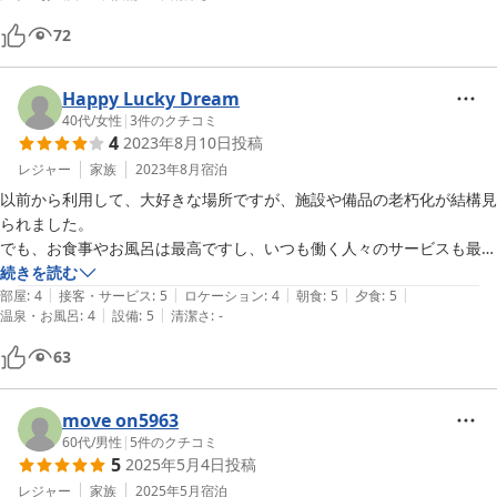
72
Happy Lucky Dream
40代
/
女性
|
3
件のクチコミ
4
2023年8月10日
投稿
レジャー
家族
2023年8月
宿泊
以前から利用して、大好きな場所ですが、施設や備品の老朽化が結構見
られました。

でも、お食事やお風呂は最高ですし、いつも働く人々のサービスも最高
です。

続きを読む
|
|
|
|
|
2026年にはゴルフの大会で使用されるとの事ですが、落ち着いたらま
部屋
:
4
接客・サービス
:
5
ロケーション
:
4
朝食
:
5
夕食
:
5
|
|
温泉・お風呂
:
4
設備
:
5
清潔さ
:
-
た来ますのでよろしくお願いします。
63
move on5963
60代
/
男性
|
5
件のクチコミ
5
2025年5月4日
投稿
レジャー
家族
2025年5月
宿泊