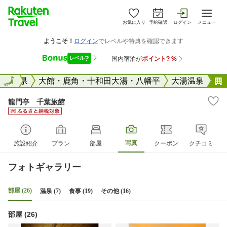
お気に入り
予約確認
ログイン
メニュー
国
秋田県
全国
大館・鹿角・十和田大湯・八幡平
大湯温泉
龍門亭 千葉旅館
写真
施設紹介
プラン
部屋
クーポン
クチコミ
フォトギャラリー
部屋 (26)
温泉 (7)
食事 (19)
その他 (16)
部屋 (26)