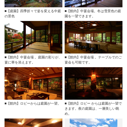
■【庭園】四季折々で姿を変える中庭
■【館内】中宴会場。冬は雪景色の庭
の景色
園を一望できます。
■【館内】中宴会場 。庭園の彩りが、
■【館内】中宴会場 。テーブルでのご
宴に華を添えます。
宴会も可能です。
■【館内】ロビーからは庭園が一望。
■【館内】ロビー からは庭園が一望で
きます。夜の庭園は、一層美しい眺
め。