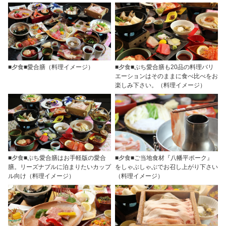
■夕食■愛合膳（料理イメージ）
■夕食■ぷち愛合膳も20品の料理バリ
エーションはそのままに食べ比べをお
楽しみ下さい。（料理イメージ）
■夕食■ぷち愛合膳はお手軽版の愛合
■夕食■ご当地食材『八幡平ポーク』
膳。リーズナブルに泊まりたいカップ
をしゃぶしゃぶでお召し上がり下さい
ル向け（料理イメージ）
（料理イメージ）