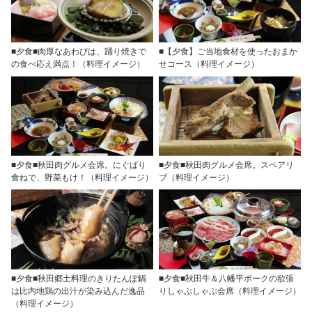
■夕食■肉厚なあわびは、踊り焼きで
■【夕食】ご当地食材を使ったおまか
の食べ応え満点！（料理イメージ）
せコース（料理イメージ）
■夕食■秋田肉グルメ会席。にぐばり
■夕食■秋田肉グルメ会席。スペアリ
食ねで、野菜もけ！（料理イメージ）
ブ（料理イメージ）
■夕食■秋田郷土料理のきりたんぽ鍋
■夕食■秋田牛＆八幡平ポークの欲張
は比内地鶏の出汁が染み込んだ逸品
りしゃぶしゃぶ会席（料理イメージ）
（料理イメージ）