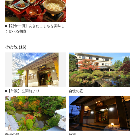
■【朝食一例】あきたこまちを美味し
く食べる朝食
その他 (16)
■【外観】玄関前より
自慢の庭
自慢の庭
外観