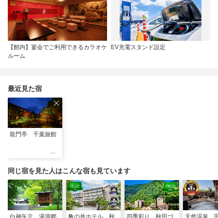
【館内】宴会でご利用できるカラオケ
EV充電スタンド設定
ルーム
最近見た宿
龍門亭 千葉旅館
同じ宿を見た人はこんな宿も見ています
白神矢立 湯源郷
亀の井ホテル 秋
四季彩り 秋田づ
天然温泉 