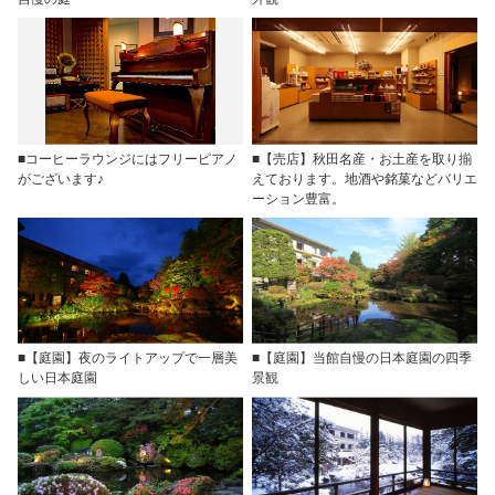
■コーヒーラウンジにはフリーピアノ
■【売店】秋田名産・お土産を取り揃
がございます♪
えております。地酒や銘菓などバリエ
ーション豊富。
■【庭園】夜のライトアップで一層美
■【庭園】当館自慢の日本庭園の四季
しい日本庭園
景観