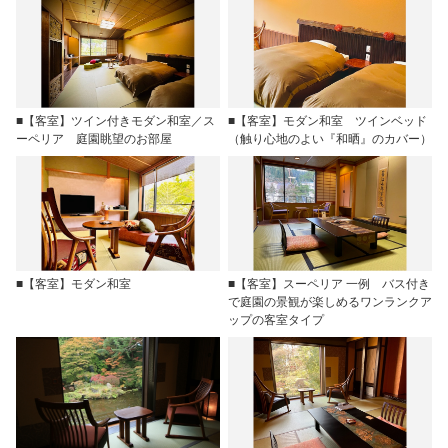
■【客室】ツイン付きモダン和室／ス
■【客室】モダン和室 ツインベッド
ーペリア 庭園眺望のお部屋
（触り心地のよい『和晒』のカバー）
■【客室】モダン和室
■【客室】スーペリア 一例 バス付き
で庭園の景観が楽しめるワンランクア
ップの客室タイプ