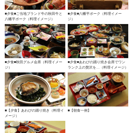
■夕食■ご当地ブランド牛の秋田牛と
■夕食■八幡平ポーク（料理イメー
八幡平ポーク（料理イメージ）
ジ）
■夕食■秋田グルメ会席（料理イメー
■夕食■あわびの踊り焼き会席でワン
ジ）
ランク上の贅沢を…（料理イメージ）
■【夕食】あわびの踊り焼き（料理イ
■【朝食一例】
メージ）