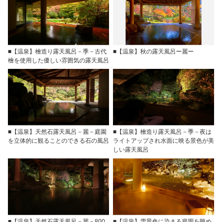
■【温泉】檜造り露天風呂－季－古代
■【温泉】秋の露天風呂ー麗ー
檜を使用した優しい雰囲気の露天風呂
■【温泉】天然石露天風呂－麗－庭園
■【温泉】檜造り露天風呂－季－夜は
を立体的に観ることのできる石の風呂
ライトアップされ水面に映る景色が美
しい露天風呂
■【温泉】天然石露天風呂－麗－800
■【温泉】雪景色に染まる庭園を眺め