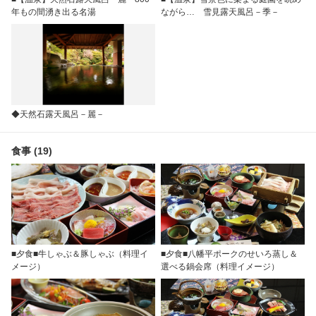
年もの間湧き出る名湯
ながら… 雪見露天風呂－季－
◆天然石露天風呂－麗－
食事 (19)
■夕食■牛しゃぶ＆豚しゃぶ（料理イ
■夕食■八幡平ポークのせいろ蒸し＆
メージ）
選べる鍋会席（料理イメージ）