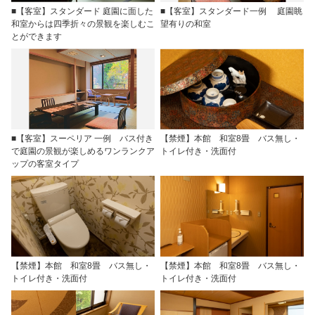
■【客室】スタンダード 庭園に面した
■【客室】スタンダード一例 庭園眺
和室からは四季折々の景観を楽しむこ
望有りの和室
とができます
■【客室】スーペリア 一例 バス付き
【禁煙】本館 和室8畳 バス無し・
で庭園の景観が楽しめるワンランクア
トイレ付き・洗面付
ップの客室タイプ
【禁煙】本館 和室8畳 バス無し・
【禁煙】本館 和室8畳 バス無し・
トイレ付き・洗面付
トイレ付き・洗面付