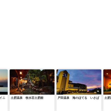
イニ
土肥温泉 牧水荘土肥館
戸田温泉 海のほてる いさば
土肥