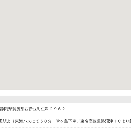
514静岡県賀茂郡西伊豆町仁科２９６２
田駅より東海バスにて５０分 堂ヶ島下車／東名高速道路沼津ＩＣより