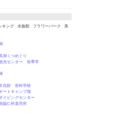
ッキング 水族館 フラワーパーク 美
洞
島洞くつめぐり
観光センター 魚季亭
崎
文化財 岩科学校
オートキャンプ場
ダイビングセンター
漁協仁科直売所