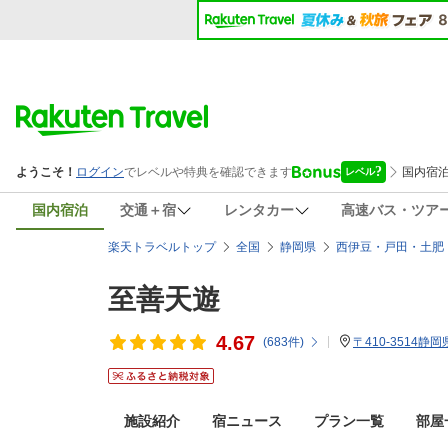
国内宿泊
交通＋宿
レンタカー
高速バス・ツア
楽天トラベルトップ
全国
静岡県
西伊豆・戸田・土肥
至善天遊
4.67
(
683
件)
〒410-3514
施設紹介
宿ニュース
プラン一覧
部屋