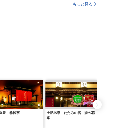
もっと見る
温泉 粋松亭
土肥温泉 たたみの宿 湯の花
ｉｌ ａｚｚｕｒ
亭
アズーリ）