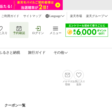
ご利用ガイド
サイトマップ
Language
楽天市場
楽天グループ
に入り
予約確認
ログイン
メニュー
ふるさと納税
旅行ガイド
その他
メルマガ
お気に入り
登録
追加
クーポン一覧