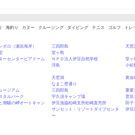
り 海釣り カヌー クルージング ダイビング テニス ゴルフ トレ
ンボロ（瀬浜海岸）
三四郎島
天窓
堂
堂ヶ島
ターセンターピアドーム
ＮＰＯ法人伊豆自然学校
堂ヶ
浮島
小松
天窓洞
黄金
なまこ壁通り
ュージアム
三四郎島
重要
スタルパーク
宇久須キャンプ場
雲見
と潮騒の岬オートキャン
伊豆漁協松崎支所松崎直売所
田子
サンセット・リゾートダイブセンタ
伊豆
ー