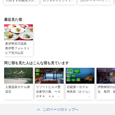
のおすすめ観光スポッ
のフォレストヴィラ
人のテーマパーク！
トと名物グルメ！伊勢
で、わんちゃんと一緒
「VISON」で多彩な
神宮など王道スポット
に過ごす非日常な週末
グルメや 薬草湯を堪
から絶景映えスポット
を
能する
まで
最近見た宿
奥伊勢宮川温泉
奥伊勢フォレスト
ピア宮川山荘
同じ宿を見た人はこんな宿も見ています
入鹿温泉ホテル瀞
リゾートヒルズ豊
石鏡第一ホテル
伊勢神宮の
流荘
浜蒼空の風 〜Ｓ
神具良（かぐら）
元 鳥羽 
ＯＲＡ ｎｏ Ｋ
ＡＺＥ〜
このページのトップへ