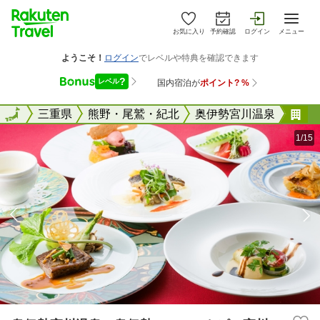
お気に入り
予約確認
ログイン
メニュー
全国
全国
三重県
熊野・尾鷲・紀北
奥伊勢宮川温泉
奥
1/15