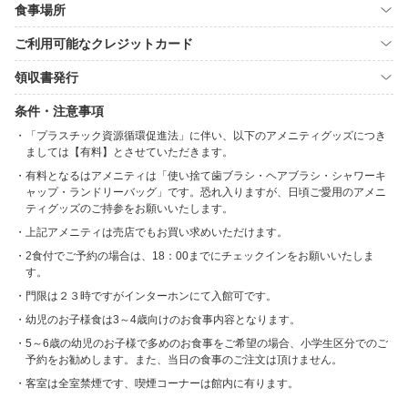
食事場所
ご利用可能なクレジットカード
領収書発行
条件・注意事項
「プラスチック資源循環促進法」に伴い、以下のアメニティグッズにつき
ましては【有料】とさせていただきます。
有料となるはアメニティは「使い捨て歯ブラシ・ヘアブラシ・シャワーキ
ャップ・ランドリーバッグ」です。恐れ入りますが、日頃ご愛用のアメニ
ティグッズのご持参をお願いいたします。
上記アメニティは売店でもお買い求めいただけます。
2食付でご予約の場合は、18：00までにチェックインをお願いいたしま
す。
門限は２３時ですがインターホンにて入館可です。
幼児のお子様食は3～4歳向けのお食事内容となります。
5～6歳の幼児のお子様で多めのお食事をご希望の場合、小学生区分でのご
予約をお勧めします。また、当日の食事のご注文は頂けません。
客室は全室禁煙です、喫煙コーナーは館内に有ります。