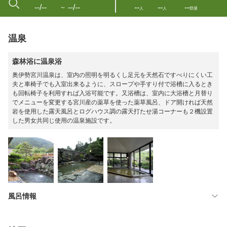
--/--
--/--
--
--
--
〜
人
人
部屋
温泉
森林浴に温泉浴
奥伊勢宮川温泉は、室内の照明を明るくし足元を天然石ですべりにくい工
夫と車椅子でも入室出来るように、スロープや手すり付で浴槽に入るとき
も回転椅子を利用すれば入浴可能です。又浴槽は、室内に大浴槽と月替り
でメニューを変更する宮川産の薬草を使った薬草風呂、ドア開ければ天然
岩を使用した露天風呂とログハウス調の露天打たせ湯コーナーも２機設置
した男女共同じ使用の温泉施設です。
風呂情報