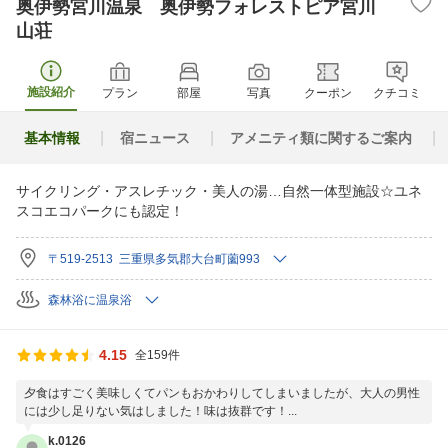
奥伊勢宮川温泉 奥伊勢フォレストピア宮川
山荘
施設紹介
プラン
部屋
写真
クーポン
クチコミ
基本情報
宿ニュース
アメニティ類に関するご案内
サイクリング・アスレチック・美人の湯…自然一体型施設☆ユネ
スコエコパークにも認定！
〒519-2513 三重県多気郡大台町薗993
森林浴に温泉浴
4.15
全159件
夕食はすごく美味しくてパンもおかわりしてしまいましたが、大人の男性
には少し足りない気はしました！味は抜群です！...
k.0126