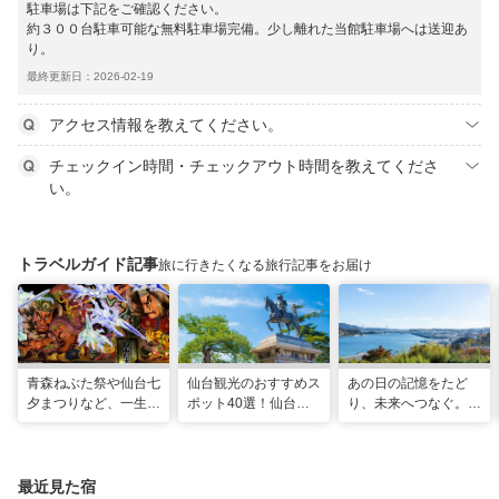
駐車場は下記をご確認ください。
約３００台駐車可能な無料駐車場完備。少し離れた当館駐車場へは送迎あ
り。
最終更新日：2026-02-19
アクセス情報を教えてください。
チェックイン時間・チェックアウト時間を教えてくださ
い。
トラベルガイド記事
旅に行きたくなる旅行記事をお届け
青森ねぶた祭や仙台七
仙台観光のおすすめス
あの日の記憶をたど
夕まつりなど、一生に
ポット40選！仙台旅
り、未来へつなぐ。宮
一度は行きたい！東北
行の見どころ全制覇！
城の震災遺構と海街の
の夏祭り
魅力を巡る旅
最近見た宿