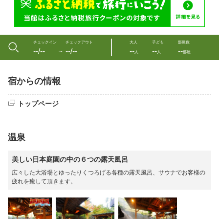
チェックイン
チェックアウト
大人
子ども
部屋数
--/--
--/--
--
--
--
〜
人
人
部屋
宿からの情報
トップページ
温泉
美しい日本庭園の中の６つの露天風呂
広々した大浴場とゆったりくつろげる各種の露天風呂、サウナでお客様の
疲れを癒して頂きます。