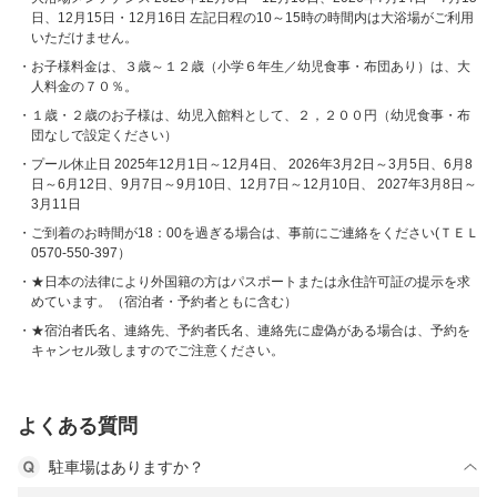
日、12月15日・12月16日 左記日程の10～15時の時間内は大浴場がご利用
いただけません。
お子様料金は、３歳～１２歳（小学６年生／幼児食事・布団あり）は、大
人料金の７０％。
１歳・２歳のお子様は、幼児入館料として、２，２００円（幼児食事・布
団なしで設定ください）
プール休止日 2025年12月1日～12月4日、 2026年3月2日～3月5日、6月8
日～6月12日、9月7日～9月10日、12月7日～12月10日、 2027年3月8日～
3月11日
ご到着のお時間が18：00を過ぎる場合は、事前にご連絡をください(ＴＥＬ
0570-550-397）
★日本の法律により外国籍の方はパスポートまたは永住許可証の提示を求
めています。（宿泊者・予約者ともに含む）
★宿泊者氏名、連絡先、予約者氏名、連絡先に虚偽がある場合は、予約を
キャンセル致しますのでご注意ください。
よくある質問
駐車場はありますか？