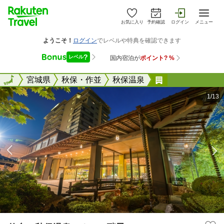
お気に入り
予約確認
ログイン
メニュー
全国
全国
宮城県
秋保・作並
秋保温泉
仙台 秋保温泉
1/13