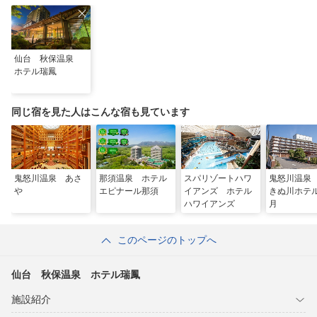
仙台 秋保温泉
ホテル瑞鳳
同じ宿を見た人はこんな宿も見ています
鬼怒川温泉 あさ
那須温泉 ホテル
スパリゾートハワ
鬼怒川温泉
や
エピナール那須
イアンズ ホテル
きぬ川ホテ
ハワイアンズ
月
このページのトップへ
仙台 秋保温泉 ホテル瑞鳳
施設紹介