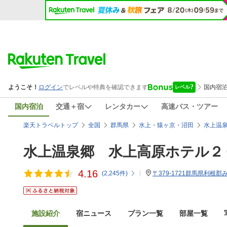
国内宿泊
交通＋宿
レンタカー
高速バス・ツアー
楽天トラベルトップ
全国
群馬県
水上・猿ヶ京・沼田
水上温
水上温泉郷 水上高原ホテル２
4.16
(
2,245
件)
〒379-1721群馬県利根郡
施設紹介
宿ニュース
プラン一覧
部屋一覧