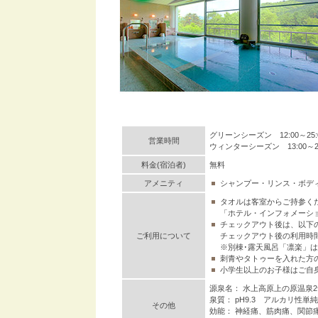
グリーンシーズン 12:00～25:00
営業時間
ウィンターシーズン 13:00～24:0
料金(宿泊者)
無料
アメニティ
シャンプー・リンス・ボデ
タオルは客室からご持参く
「ホテル・インフォメーシ
チェックアウト後は、以下
ご利用について
チェックアウト後の利用時間：
※別棟･露天風呂「凛楽」
刺青やタトゥーを入れた方
小学生以上のお子様はご自
源泉名： 水上高原上の原温泉
泉質： pH9.3 アルカリ性
その他
効能： 神経痛、筋肉痛、関節