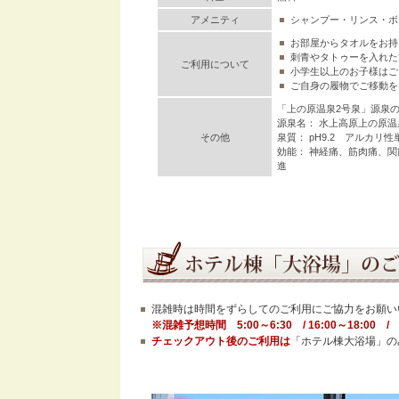
アメニティ
シャンプー・リンス・ボ
お部屋からタオルをお持
刺青やタトゥーを入れた
ご利用について
小学生以上のお子様はご
ご自身の履物でご移動を
「上の原温泉2号泉」源泉
源泉名： 水上高原上の原温
その他
泉質： pH9.2 アルカ
効能： 神経痛、筋肉痛、
進
混雑時は時間をずらしてのご利用にご協力をお願い
※混雑予想時間 5:00～6:30 / 16:00～18:00 / 2
チェックアウト後のご利用は
「ホテル棟大浴場」の