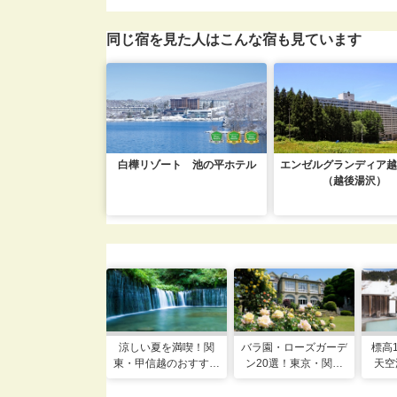
同じ宿を見た人はこんな宿も見ています
白樺リゾート 池の平ホテル
エンゼルグランディア越
（越後湯沢）
涼しい夏を満喫！関
バラ園・ローズガーデ
標高1
東・甲信越のおすすめ
ン20選！東京・関東
天空
避暑地14選
の名所をご紹介
日進
実プ